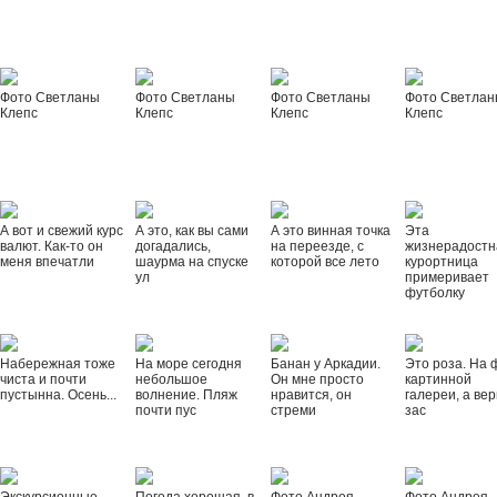
Фото Светланы
Фото Светланы
Фото Светланы
Фото Светла
Клепс
Клепс
Клепс
Клепс
А вот и свежий курс
А это, как вы сами
А это винная точка
Эта
валют. Как-то он
догадались,
на переезде, с
жизнерадостн
меня впечатли
шаурма на спуске
которой все лето
курортница
ул
примеривает
футболку
Набережная тоже
На море сегодня
Банан у Аркадии.
Это роза. На 
чиста и почти
небольшое
Он мне просто
картинной
пустынна. Осень...
волнение. Пляж
нравится, он
галереи, а вер
почти пус
стреми
зас