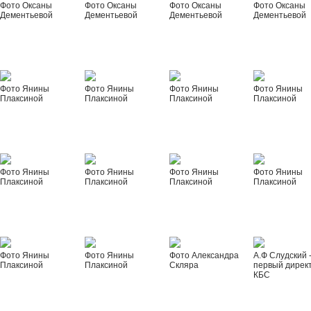
Фото Оксаны
Фото Оксаны
Фото Оксаны
Фото Оксаны
Дементьевой
Дементьевой
Дементьевой
Дементьевой
Фото Янины
Фото Янины
Фото Янины
Фото Янины
Плаксиной
Плаксиной
Плаксиной
Плаксиной
Фото Янины
Фото Янины
Фото Янины
Фото Янины
Плаксиной
Плаксиной
Плаксиной
Плаксиной
Фото Янины
Фото Янины
Фото Александра
А.Ф Слудский 
Плаксиной
Плаксиной
Скляра
первый дирек
КБС