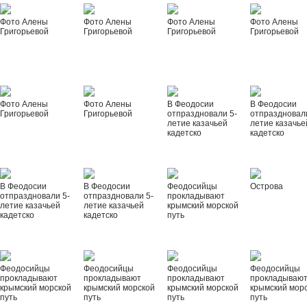
Фото Алены
Фото Алены
Фото Алены
Фото Алены
Григорьевой
Григорьевой
Григорьевой
Григорьевой
Фото Алены
Фото Алены
В Феодосии
В Феодосии
Григорьевой
Григорьевой
отпраздновали 5-
отпраздновал
летие казачьей
летие казачье
кадетско
кадетско
В Феодосии
В Феодосии
Феодосийцы
Острова
отпраздновали 5-
отпраздновали 5-
прокладывают
летие казачьей
летие казачьей
крымский морской
кадетско
кадетско
путь
Феодосийцы
Феодосийцы
Феодосийцы
Феодосийцы
прокладывают
прокладывают
прокладывают
прокладываю
крымский морской
крымский морской
крымский морской
крымский мор
путь
путь
путь
путь