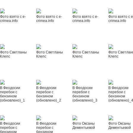
Фото взято с e-
Фото взято с e-
Фото взято с e-
Фото взято с e
crimea.info
crimea.info
crimea.info
crimea.info
Фото Светланы
Фото Светланы
Фото Светланы
Фото Светла
Клепс
Клепс
Клепс
Клепс
В Феодосии
В Феодосии
В Феодосии
В Феодосии
перебои с
перебои с
перебои с
перебои с
бензином
бензином
бензином
бензином
(обновлено)_1
(обновлено)_2
(обновлено)_3
(обновлено)_
В Феодосии
В Феодосии
Фото Оксаны
Фото Оксаны
перебои с
перебои с
Дементьевой
Дементьевой
бензином
бензином