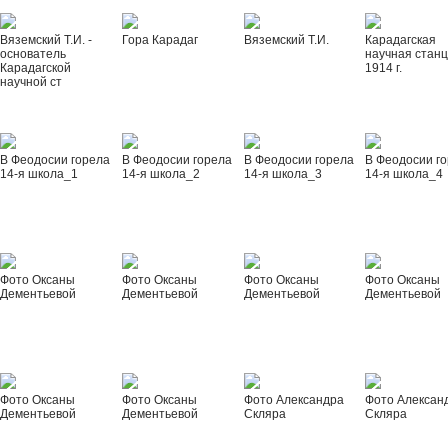
Вяземский Т.И. -
Гора Карадаг
Вяземский Т.И.
Карадагская
основатель
научная стан
Карадагской
1914 г.
научной ст
В Феодосии горела
В Феодосии горела
В Феодосии горела
В Феодосии г
14-я школа_1
14-я школа_2
14-я школа_3
14-я школа_4
Фото Оксаны
Фото Оксаны
Фото Оксаны
Фото Оксаны
Дементьевой
Дементьевой
Дементьевой
Дементьевой
Фото Оксаны
Фото Оксаны
Фото Александра
Фото Алексан
Дементьевой
Дементьевой
Скляра
Скляра