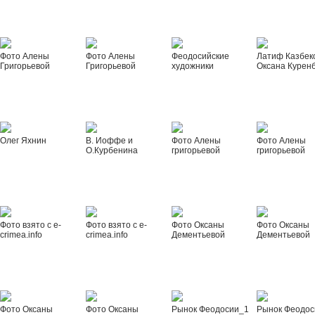
Фото Алены
Фото Алены
Феодосийские
Латиф Казбек
Григорьевой
Григорьевой
художники
Оксана Курен
Олег Яхнин
В. Иоффе и
Фото Алены
Фото Алены
О.Курбенина
григорьевой
григорьевой
Фото взято с e-
Фото взято с e-
Фото Оксаны
Фото Оксаны
crimea.info
crimea.info
Дементьевой
Дементьевой
Фото Оксаны
Фото Оксаны
Рынок Феодосии_1
Рынок Феодос