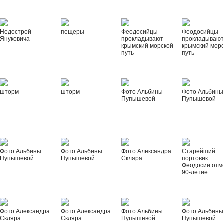
Недострой
пещеры
Феодосийцы
Феодосийцы
Януковича
прокладывают
прокладываю
крымский морской
крымский мор
путь
путь
шторм
шторм
Фото Альбины
Фото Альбин
Пупышевой
Пупышевой
Фото Альбины
Фото Альбины
Фото Александра
Старейший
Пупышевой
Пупышевой
Скляра
портовик
Феодосии отм
90-летие
Фото Александра
Фото Александра
Фото Альбины
Фото Альбин
Скляра
Скляра
Пупышевой
Пупышевой