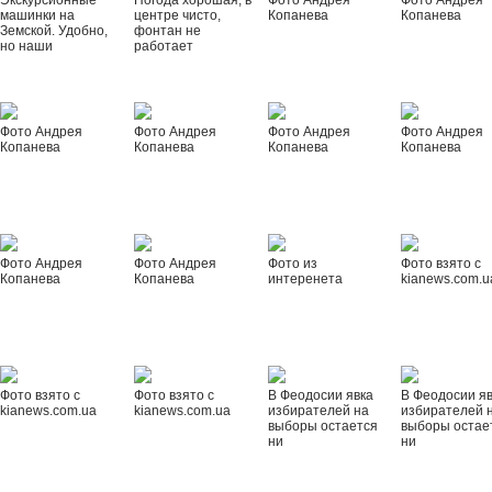
Экскурсионные
Погода хорошая, в
Фото Андрея
Фото Андрея
машинки на
центре чисто,
Копанева
Копанева
Земской. Удобно,
фонтан не
но наши
работает
Фото Андрея
Фото Андрея
Фото Андрея
Фото Андрея
Копанева
Копанева
Копанева
Копанева
Фото Андрея
Фото Андрея
Фото из
Фото взято с
Копанева
Копанева
интеренета
kianews.com.u
Фото взято с
Фото взято с
В Феодосии явка
В Феодосии я
kianews.com.ua
kianews.com.ua
избирателей на
избирателей 
выборы остается
выборы остае
ни
ни