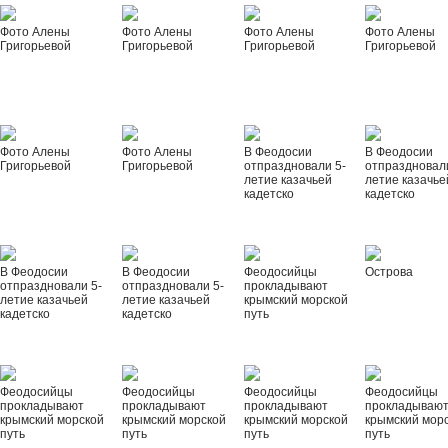
Фото Алены
Фото Алены
Фото Алены
Фото Алены
Григорьевой
Григорьевой
Григорьевой
Григорьевой
Фото Алены
Фото Алены
В Феодосии
В Феодосии
Григорьевой
Григорьевой
отпраздновали 5-
отпраздновал
летие казачьей
летие казачье
кадетско
кадетско
В Феодосии
В Феодосии
Феодосийцы
Острова
отпраздновали 5-
отпраздновали 5-
прокладывают
летие казачьей
летие казачьей
крымский морской
кадетско
кадетско
путь
Феодосийцы
Феодосийцы
Феодосийцы
Феодосийцы
прокладывают
прокладывают
прокладывают
прокладываю
крымский морской
крымский морской
крымский морской
крымский мор
путь
путь
путь
путь