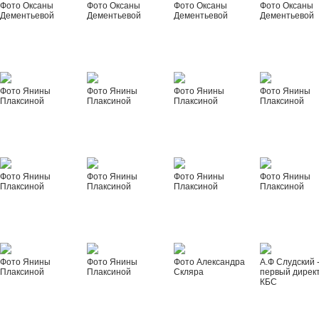
Фото Оксаны
Фото Оксаны
Фото Оксаны
Фото Оксаны
Дементьевой
Дементьевой
Дементьевой
Дементьевой
Фото Янины
Фото Янины
Фото Янины
Фото Янины
Плаксиной
Плаксиной
Плаксиной
Плаксиной
Фото Янины
Фото Янины
Фото Янины
Фото Янины
Плаксиной
Плаксиной
Плаксиной
Плаксиной
Фото Янины
Фото Янины
Фото Александра
А.Ф Слудский 
Плаксиной
Плаксиной
Скляра
первый дирек
КБС