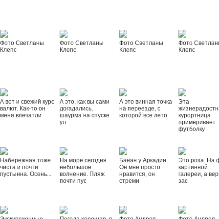
Фото Светланы
Фото Светланы
Фото Светланы
Фото Светла
Клепс
Клепс
Клепс
Клепс
А вот и свежий курс
А это, как вы сами
А это винная точка
Эта
валют. Как-то он
догадались,
на переезде, с
жизнерадостн
меня впечатли
шаурма на спуске
которой все лето
курортница
ул
примеривает
футболку
Набережная тоже
На море сегодня
Банан у Аркадии.
Это роза. На 
чиста и почти
небольшое
Он мне просто
картинной
пустынна. Осень...
волнение. Пляж
нравится, он
галереи, а вер
почти пус
стреми
зас