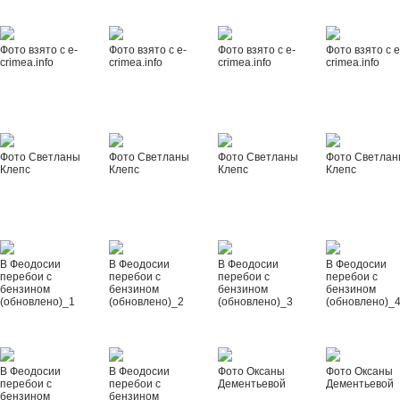
Фото взято с e-
Фото взято с e-
Фото взято с e-
Фото взято с e
crimea.info
crimea.info
crimea.info
crimea.info
Фото Светланы
Фото Светланы
Фото Светланы
Фото Светла
Клепс
Клепс
Клепс
Клепс
В Феодосии
В Феодосии
В Феодосии
В Феодосии
перебои с
перебои с
перебои с
перебои с
бензином
бензином
бензином
бензином
(обновлено)_1
(обновлено)_2
(обновлено)_3
(обновлено)_
В Феодосии
В Феодосии
Фото Оксаны
Фото Оксаны
перебои с
перебои с
Дементьевой
Дементьевой
бензином
бензином