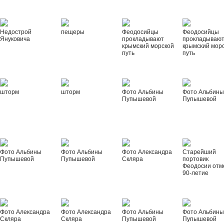
Недострой
пещеры
Феодосийцы
Феодосийцы
Януковича
прокладывают
прокладываю
крымский морской
крымский мор
путь
путь
шторм
шторм
Фото Альбины
Фото Альбин
Пупышевой
Пупышевой
Фото Альбины
Фото Альбины
Фото Александра
Старейший
Пупышевой
Пупышевой
Скляра
портовик
Феодосии отм
90-летие
Фото Александра
Фото Александра
Фото Альбины
Фото Альбин
Скляра
Скляра
Пупышевой
Пупышевой