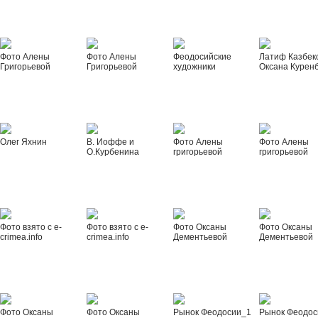
Фото Алены
Фото Алены
Феодосийские
Латиф Казбек
Григорьевой
Григорьевой
художники
Оксана Курен
Олег Яхнин
В. Иоффе и
Фото Алены
Фото Алены
О.Курбенина
григорьевой
григорьевой
Фото взято с e-
Фото взято с e-
Фото Оксаны
Фото Оксаны
crimea.info
crimea.info
Дементьевой
Дементьевой
Фото Оксаны
Фото Оксаны
Рынок Феодосии_1
Рынок Феодос