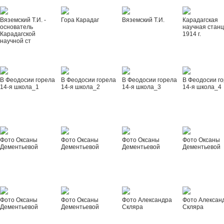
Вяземский Т.И. -
Гора Карадаг
Вяземский Т.И.
Карадагская
основатель
научная стан
Карадагской
1914 г.
научной ст
В Феодосии горела
В Феодосии горела
В Феодосии горела
В Феодосии г
14-я школа_1
14-я школа_2
14-я школа_3
14-я школа_4
Фото Оксаны
Фото Оксаны
Фото Оксаны
Фото Оксаны
Дементьевой
Дементьевой
Дементьевой
Дементьевой
Фото Оксаны
Фото Оксаны
Фото Александра
Фото Алексан
Дементьевой
Дементьевой
Скляра
Скляра