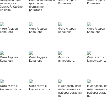
Экскурсионные
Погода хорошая, в
Фото Андрея
Фото Андрея
машинки на
центре чисто,
Копанева
Копанева
Земской. Удобно,
фонтан не
но наши
работает
Фото Андрея
Фото Андрея
Фото Андрея
Фото Андрея
Копанева
Копанева
Копанева
Копанева
Фото Андрея
Фото Андрея
Фото из
Фото взято с
Копанева
Копанева
интеренета
kianews.com.u
Фото взято с
Фото взято с
В Феодосии явка
В Феодосии я
kianews.com.ua
kianews.com.ua
избирателей на
избирателей 
выборы остается
выборы остае
ни
ни