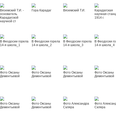
Вяземский Т.И. -
Гора Карадаг
Вяземский Т.И.
Карадагская
основатель
научная стан
Карадагской
1914 г.
научной ст
В Феодосии горела
В Феодосии горела
В Феодосии горела
В Феодосии г
14-я школа_1
14-я школа_2
14-я школа_3
14-я школа_4
Фото Оксаны
Фото Оксаны
Фото Оксаны
Фото Оксаны
Дементьевой
Дементьевой
Дементьевой
Дементьевой
Фото Оксаны
Фото Оксаны
Фото Александра
Фото Алексан
Дементьевой
Дементьевой
Скляра
Скляра