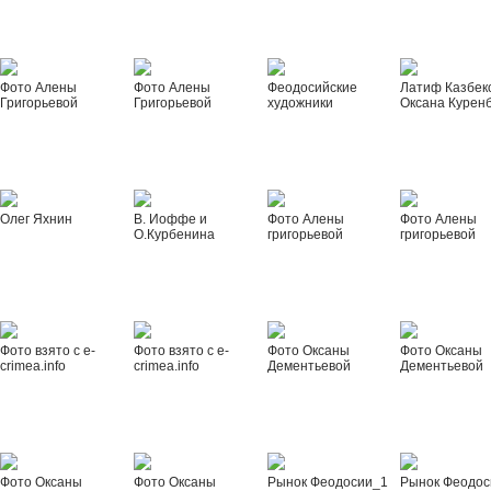
Фото Алены
Фото Алены
Феодосийские
Латиф Казбек
Григорьевой
Григорьевой
художники
Оксана Курен
Олег Яхнин
В. Иоффе и
Фото Алены
Фото Алены
О.Курбенина
григорьевой
григорьевой
Фото взято с e-
Фото взято с e-
Фото Оксаны
Фото Оксаны
crimea.info
crimea.info
Дементьевой
Дементьевой
Фото Оксаны
Фото Оксаны
Рынок Феодосии_1
Рынок Феодос