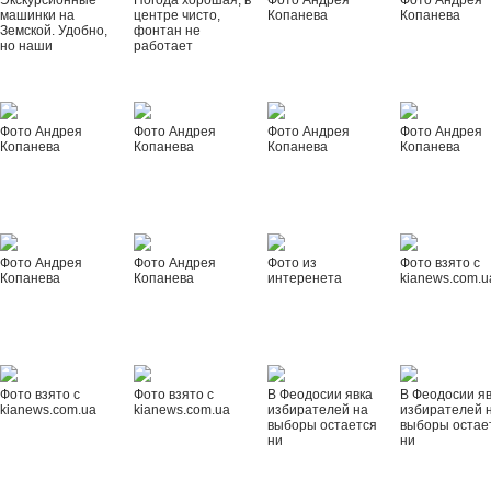
Экскурсионные
Погода хорошая, в
Фото Андрея
Фото Андрея
машинки на
центре чисто,
Копанева
Копанева
Земской. Удобно,
фонтан не
но наши
работает
Фото Андрея
Фото Андрея
Фото Андрея
Фото Андрея
Копанева
Копанева
Копанева
Копанева
Фото Андрея
Фото Андрея
Фото из
Фото взято с
Копанева
Копанева
интеренета
kianews.com.u
Фото взято с
Фото взято с
В Феодосии явка
В Феодосии я
kianews.com.ua
kianews.com.ua
избирателей на
избирателей 
выборы остается
выборы остае
ни
ни