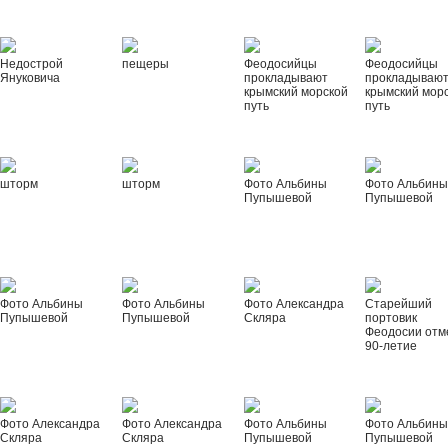
Недострой
пещеры
Феодосийцы
Феодосийцы
Януковича
прокладывают
прокладываю
крымский морской
крымский мор
путь
путь
шторм
шторм
Фото Альбины
Фото Альбин
Пупышевой
Пупышевой
Фото Альбины
Фото Альбины
Фото Александра
Старейший
Пупышевой
Пупышевой
Скляра
портовик
Феодосии отм
90-летие
Фото Александра
Фото Александра
Фото Альбины
Фото Альбин
Скляра
Скляра
Пупышевой
Пупышевой