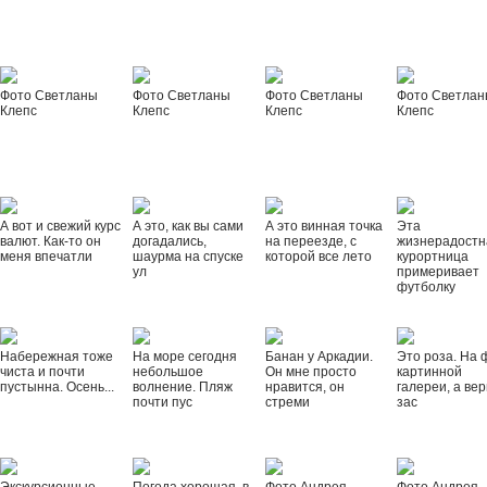
Фото Светланы
Фото Светланы
Фото Светланы
Фото Светла
Клепс
Клепс
Клепс
Клепс
А вот и свежий курс
А это, как вы сами
А это винная точка
Эта
валют. Как-то он
догадались,
на переезде, с
жизнерадостн
меня впечатли
шаурма на спуске
которой все лето
курортница
ул
примеривает
футболку
Набережная тоже
На море сегодня
Банан у Аркадии.
Это роза. На 
чиста и почти
небольшое
Он мне просто
картинной
пустынна. Осень...
волнение. Пляж
нравится, он
галереи, а вер
почти пус
стреми
зас