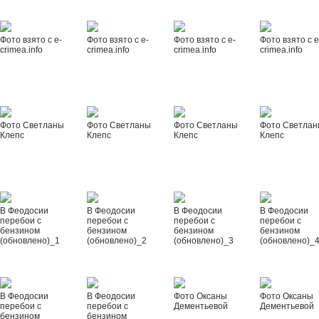
Фото взято с e-
Фото взято с e-
Фото взято с e-
Фото взято с e
crimea.info
crimea.info
crimea.info
crimea.info
Фото Светланы
Фото Светланы
Фото Светланы
Фото Светла
Клепс
Клепс
Клепс
Клепс
В Феодосии
В Феодосии
В Феодосии
В Феодосии
перебои с
перебои с
перебои с
перебои с
бензином
бензином
бензином
бензином
(обновлено)_1
(обновлено)_2
(обновлено)_3
(обновлено)_
В Феодосии
В Феодосии
Фото Оксаны
Фото Оксаны
перебои с
перебои с
Дементьевой
Дементьевой
бензином
бензином