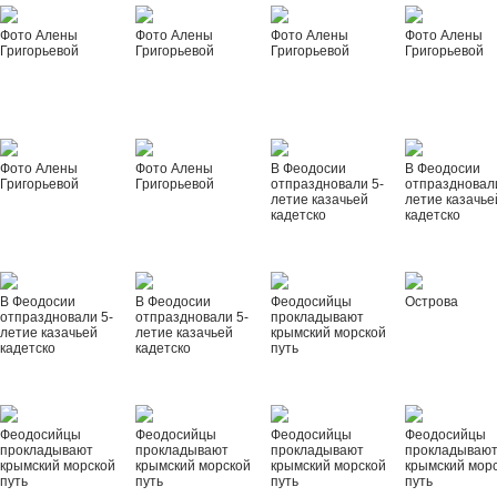
Фото Алены
Фото Алены
Фото Алены
Фото Алены
Григорьевой
Григорьевой
Григорьевой
Григорьевой
Фото Алены
Фото Алены
В Феодосии
В Феодосии
Григорьевой
Григорьевой
отпраздновали 5-
отпраздновал
летие казачьей
летие казачье
кадетско
кадетско
В Феодосии
В Феодосии
Феодосийцы
Острова
отпраздновали 5-
отпраздновали 5-
прокладывают
летие казачьей
летие казачьей
крымский морской
кадетско
кадетско
путь
Феодосийцы
Феодосийцы
Феодосийцы
Феодосийцы
прокладывают
прокладывают
прокладывают
прокладываю
крымский морской
крымский морской
крымский морской
крымский мор
путь
путь
путь
путь