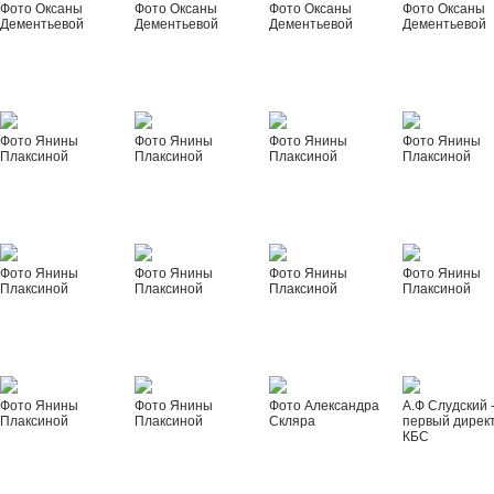
Фото Оксаны
Фото Оксаны
Фото Оксаны
Фото Оксаны
Дементьевой
Дементьевой
Дементьевой
Дементьевой
Фото Янины
Фото Янины
Фото Янины
Фото Янины
Плаксиной
Плаксиной
Плаксиной
Плаксиной
Фото Янины
Фото Янины
Фото Янины
Фото Янины
Плаксиной
Плаксиной
Плаксиной
Плаксиной
Фото Янины
Фото Янины
Фото Александра
А.Ф Слудский 
Плаксиной
Плаксиной
Скляра
первый дирек
КБС