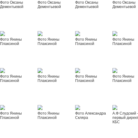
Фото Оксаны
Фото Оксаны
Фото Оксаны
Фото Оксаны
Дементьевой
Дементьевой
Дементьевой
Дементьевой
Фото Янины
Фото Янины
Фото Янины
Фото Янины
Плаксиной
Плаксиной
Плаксиной
Плаксиной
Фото Янины
Фото Янины
Фото Янины
Фото Янины
Плаксиной
Плаксиной
Плаксиной
Плаксиной
Фото Янины
Фото Янины
Фото Александра
А.Ф Слудский 
Плаксиной
Плаксиной
Скляра
первый дирек
КБС