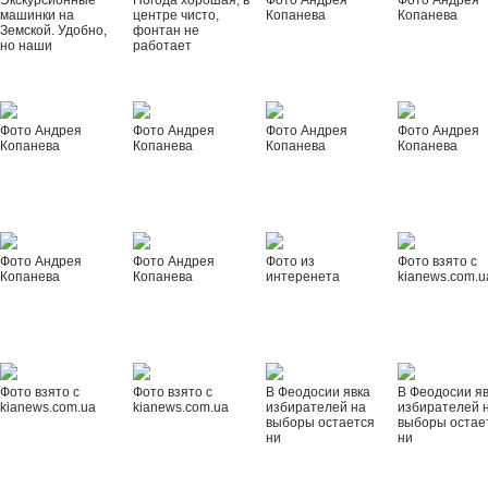
Экскурсионные
Погода хорошая, в
Фото Андрея
Фото Андрея
машинки на
центре чисто,
Копанева
Копанева
Земской. Удобно,
фонтан не
но наши
работает
Фото Андрея
Фото Андрея
Фото Андрея
Фото Андрея
Копанева
Копанева
Копанева
Копанева
Фото Андрея
Фото Андрея
Фото из
Фото взято с
Копанева
Копанева
интеренета
kianews.com.u
Фото взято с
Фото взято с
В Феодосии явка
В Феодосии я
kianews.com.ua
kianews.com.ua
избирателей на
избирателей 
выборы остается
выборы остае
ни
ни