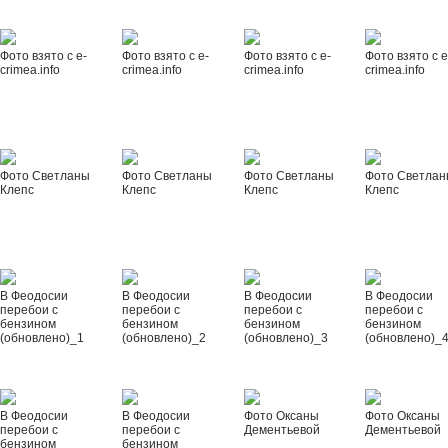
Фото взято с e-
Фото взято с e-
Фото взято с e-
Фото взято с e
crimea.info
crimea.info
crimea.info
crimea.info
Фото Светланы
Фото Светланы
Фото Светланы
Фото Светла
Клепс
Клепс
Клепс
Клепс
В Феодосии
В Феодосии
В Феодосии
В Феодосии
перебои с
перебои с
перебои с
перебои с
бензином
бензином
бензином
бензином
(обновлено)_1
(обновлено)_2
(обновлено)_3
(обновлено)_
В Феодосии
В Феодосии
Фото Оксаны
Фото Оксаны
перебои с
перебои с
Дементьевой
Дементьевой
бензином
бензином