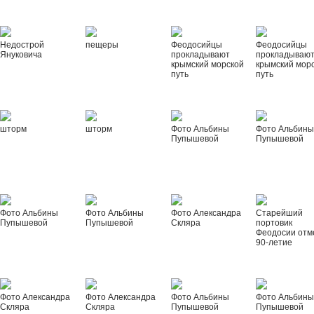
Недострой
пещеры
Феодосийцы
Феодосийцы
Януковича
прокладывают
прокладываю
крымский морской
крымский мор
путь
путь
шторм
шторм
Фото Альбины
Фото Альбин
Пупышевой
Пупышевой
Фото Альбины
Фото Альбины
Фото Александра
Старейший
Пупышевой
Пупышевой
Скляра
портовик
Феодосии отм
90-летие
Фото Александра
Фото Александра
Фото Альбины
Фото Альбин
Скляра
Скляра
Пупышевой
Пупышевой