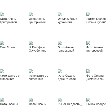
Фото Алены
Фото Алены
Феодосийские
Латиф Казбек
Григорьевой
Григорьевой
художники
Оксана Курен
Олег Яхнин
В. Иоффе и
Фото Алены
Фото Алены
О.Курбенина
григорьевой
григорьевой
Фото взято с e-
Фото взято с e-
Фото Оксаны
Фото Оксаны
crimea.info
crimea.info
Дементьевой
Дементьевой
Фото Оксаны
Фото Оксаны
Рынок Феодосии_1
Рынок Феодос