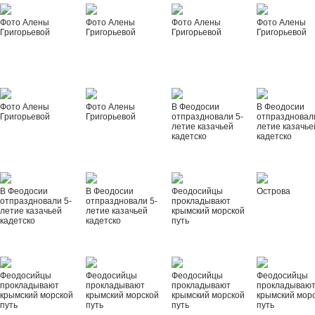
Фото Алены
Фото Алены
Фото Алены
Фото Алены
Григорьевой
Григорьевой
Григорьевой
Григорьевой
Фото Алены
Фото Алены
В Феодосии
В Феодосии
Григорьевой
Григорьевой
отпраздновали 5-
отпраздновал
летие казачьей
летие казачье
кадетско
кадетско
В Феодосии
В Феодосии
Феодосийцы
Острова
отпраздновали 5-
отпраздновали 5-
прокладывают
летие казачьей
летие казачьей
крымский морской
кадетско
кадетско
путь
Феодосийцы
Феодосийцы
Феодосийцы
Феодосийцы
прокладывают
прокладывают
прокладывают
прокладываю
крымский морской
крымский морской
крымский морской
крымский мор
путь
путь
путь
путь