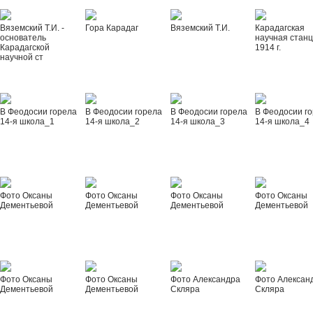
Вяземский Т.И. -
Гора Карадаг
Вяземский Т.И.
Карадагская
основатель
научная стан
Карадагской
1914 г.
научной ст
В Феодосии горела
В Феодосии горела
В Феодосии горела
В Феодосии г
14-я школа_1
14-я школа_2
14-я школа_3
14-я школа_4
Фото Оксаны
Фото Оксаны
Фото Оксаны
Фото Оксаны
Дементьевой
Дементьевой
Дементьевой
Дементьевой
Фото Оксаны
Фото Оксаны
Фото Александра
Фото Алексан
Дементьевой
Дементьевой
Скляра
Скляра