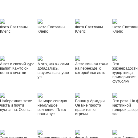
Фото Светланы
Фото Светланы
Фото Светланы
Фото Светла
Клепс
Клепс
Клепс
Клепс
А вот и свежий курс
А это, как вы сами
А это винная точка
Эта
валют. Как-то он
догадались,
на переезде, с
жизнерадостн
меня впечатли
шаурма на спуске
которой все лето
курортница
ул
примеривает
футболку
Набережная тоже
На море сегодня
Банан у Аркадии.
Это роза. На 
чиста и почти
небольшое
Он мне просто
картинной
пустынна. Осень...
волнение. Пляж
нравится, он
галереи, а вер
почти пус
стреми
зас