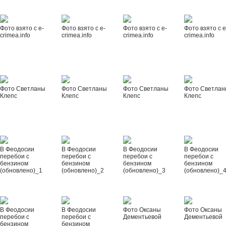
Фото взято с e-
Фото взято с e-
Фото взято с e-
Фото взято с e
crimea.info
crimea.info
crimea.info
crimea.info
Фото Светланы
Фото Светланы
Фото Светланы
Фото Светла
Клепс
Клепс
Клепс
Клепс
В Феодосии
В Феодосии
В Феодосии
В Феодосии
перебои с
перебои с
перебои с
перебои с
бензином
бензином
бензином
бензином
(обновлено)_1
(обновлено)_2
(обновлено)_3
(обновлено)_
В Феодосии
В Феодосии
Фото Оксаны
Фото Оксаны
перебои с
перебои с
Дементьевой
Дементьевой
бензином
бензином