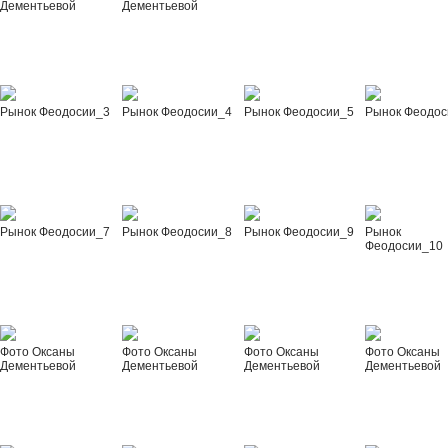
Дементьевой
Дементьевой
Рынок Феодосии_3
Рынок Феодосии_4
Рынок Феодосии_5
Рынок Феодос
Рынок Феодосии_7
Рынок Феодосии_8
Рынок Феодосии_9
Рынок
Феодосии_10
Фото Оксаны
Фото Оксаны
Фото Оксаны
Фото Оксаны
Дементьевой
Дементьевой
Дементьевой
Дементьевой