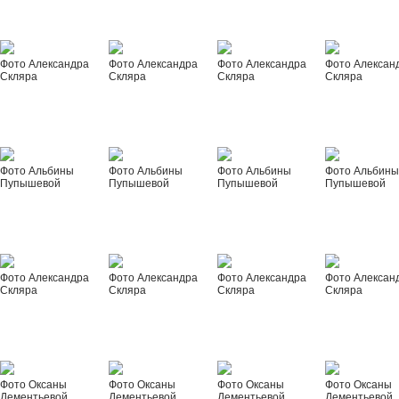
Фото Александра
Фото Александра
Фото Александра
Фото Алексан
Скляра
Скляра
Скляра
Скляра
Фото Альбины
Фото Альбины
Фото Альбины
Фото Альбин
Пупышевой
Пупышевой
Пупышевой
Пупышевой
Фото Александра
Фото Александра
Фото Александра
Фото Алексан
Скляра
Скляра
Скляра
Скляра
Фото Оксаны
Фото Оксаны
Фото Оксаны
Фото Оксаны
Дементьевой
Дементьевой
Дементьевой
Дементьевой