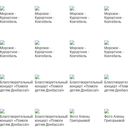
Морское -
Морское -
Морское -
Морское -
Курортное -
Курортное -
Курортное -
Курортное -
Коктебель
Коктебель
Коктебель
Коктебель
Морское -
Морское -
Морское -
Морское -
Курортное -
Курортное -
Курортное -
Курортное -
Коктебель
Коктебель
Коктебель
Коктебель
Благотворительный
Благотворительный
Благотворительный
Благотворите
концерт «Помоги
концерт «Помоги
концерт «Помоги
концерт «Пом
детям Донбасса!»
детям Донбасса!»
детям Донбасса!»
детям Донбас
Благотворительный
Благотворительный
Фото Алены
Фото Алены
концерт «Помоги
концерт «Помоги
Григорьевой
Григорьевой
детям Донбасса!»
детям Донбасса!»