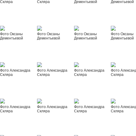
Скляра
Скляра
Дементьевой
Дементьевой
Фото Оксаны
Фото Оксаны
Фото Оксаны
Фото Оксаны
Дементьевой
Дементьевой
Дементьевой
Дементьевой
Фото Александра
Фото Александра
Фото Александра
Фото Алексан
Скляра
Скляра
Скляра
Скляра
Фото Александра
Фото Александра
Фото Александра
Фото Алексан
Скляра
Скляра
Скляра
Скляра