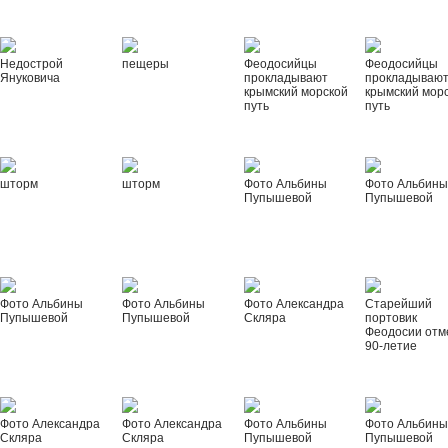
Недострой
пещеры
Феодосийцы
Феодосийцы
Януковича
прокладывают
прокладываю
крымский морской
крымский мор
путь
путь
шторм
шторм
Фото Альбины
Фото Альбин
Пупышевой
Пупышевой
Фото Альбины
Фото Альбины
Фото Александра
Старейший
Пупышевой
Пупышевой
Скляра
портовик
Феодосии отм
90-летие
Фото Александра
Фото Александра
Фото Альбины
Фото Альбин
Скляра
Скляра
Пупышевой
Пупышевой