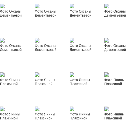
Фото Оксаны
Фото Оксаны
Фото Оксаны
Фото Оксаны
Дементьевой
Дементьевой
Дементьевой
Дементьевой
Фото Оксаны
Фото Оксаны
Фото Оксаны
Фото Оксаны
Дементьевой
Дементьевой
Дементьевой
Дементьевой
Фото Янины
Фото Янины
Фото Янины
Фото Янины
Плаксиной
Плаксиной
Плаксиной
Плаксиной
Фото Янины
Фото Янины
Фото Янины
Фото Янины
Плаксиной
Плаксиной
Плаксиной
Плаксиной