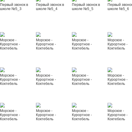
Первый звонок в
Первый звонок в
Первый звонок в
Первый звонок
школе №5_3
школе №5_4
школе №5_5
школе №5_6
Морское -
Морское -
Морское -
Морское -
Курортное -
Курортное -
Курортное -
Курортное -
Коктебель
Коктебель
Коктебель
Коктебель
Морское -
Морское -
Морское -
Морское -
Курортное -
Курортное -
Курортное -
Курортное -
Коктебель
Коктебель
Коктебель
Коктебель
Морское -
Морское -
Морское -
Морское -
Курортное -
Курортное -
Курортное -
Курортное -
Коктебель
Коктебель
Коктебель
Коктебель