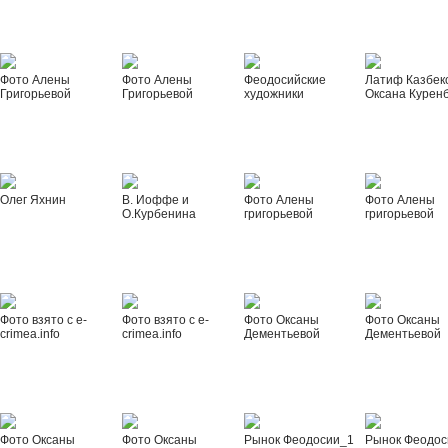
Фото Алены
Фото Алены
Феодосийские
Латиф Казбек
Григорьевой
Григорьевой
художники
Оксана Курен
Олег Яхнин
В. Иоффе и
Фото Алены
Фото Алены
О.Курбенина
григорьевой
григорьевой
Фото взято с e-
Фото взято с e-
Фото Оксаны
Фото Оксаны
crimea.info
crimea.info
Дементьевой
Дементьевой
Фото Оксаны
Фото Оксаны
Рынок Феодосии_1
Рынок Феодос