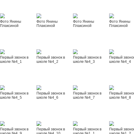
Фото Янины
Фото Янины
Фото Янины
Фото Янины
Плаксиной
Плаксиной
Плаксиной
Плаксиной
Первый звонок в
Первый звонок в
Первый звонок в
Первый звонок
школе №4_1
школе №4_2
школе №4_3
школе №4_4
Первый звонок в
Первый звонок в
Первый звонок в
Первый звонок
школе №4_5
школе №4_6
школе №4_7
школе №4_8
Первый звонок в
Первый звонок в
Первый звонок в
Первый звонок
школе №4_9
школе №4_10
школе №1_1
школе №1_2