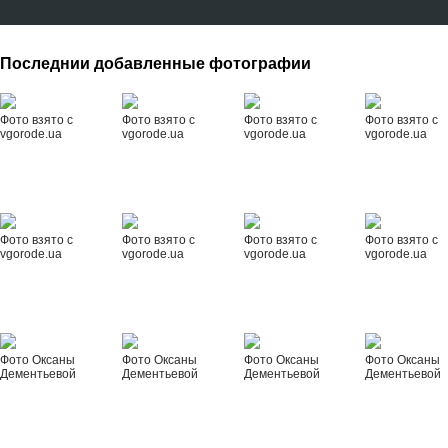
Последнии добавленные фотографии
Фото взято с
Фото взято с
Фото взято с
Фото взято с
vgorode.ua
vgorode.ua
vgorode.ua
vgorode.ua
Фото взято с
Фото взято с
Фото взято с
Фото взято с
vgorode.ua
vgorode.ua
vgorode.ua
vgorode.ua
Фото Оксаны
Фото Оксаны
Фото Оксаны
Фото Оксаны
Дементьевой
Дементьевой
Дементьевой
Дементьевой