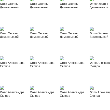
Фото Оксаны
Фото Оксаны
Фото Оксаны
Фото Оксаны
Дементьевой
Дементьевой
Дементьевой
Дементьевой
Фото Оксаны
Фото Оксаны
Фото Оксаны
Фото Оксаны
Дементьевой
Дементьевой
Дементьевой
Дементьевой
Фото Александра
Фото Александра
Фото Александра
Фото Алексан
Скляра
Скляра
Скляра
Скляра
Фото Александра
Фото Александра
Фото Александра
Фото Алексан
Скляра
Скляра
Скляра
Скляра