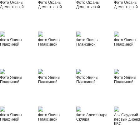
Фото Оксаны
Фото Оксаны
Фото Оксаны
Фото Оксаны
Дементьевой
Дементьевой
Дементьевой
Дементьевой
Фото Янины
Фото Янины
Фото Янины
Фото Янины
Плаксиной
Плаксиной
Плаксиной
Плаксиной
Фото Янины
Фото Янины
Фото Янины
Фото Янины
Плаксиной
Плаксиной
Плаксиной
Плаксиной
Фото Янины
Фото Янины
Фото Александра
А.Ф Слудский 
Плаксиной
Плаксиной
Скляра
первый дирек
КБС