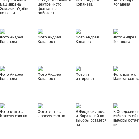
Экскурсионные
Погода хорошая, в
Фото Андрея
Фото Андрея
машинки на
центре чисто,
Копанева
Копанева
Земской. Удобно,
фонтан не
но наши
работает
Фото Андрея
Фото Андрея
Фото Андрея
Фото Андрея
Копанева
Копанева
Копанева
Копанева
Фото Андрея
Фото Андрея
Фото из
Фото взято с
Копанева
Копанева
интеренета
kianews.com.u
Фото взято с
Фото взято с
В Феодосии явка
В Феодосии я
kianews.com.ua
kianews.com.ua
избирателей на
избирателей 
выборы остается
выборы остае
ни
ни