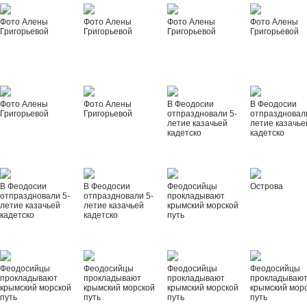
Фото Алены
Фото Алены
Фото Алены
Фото Алены
Григорьевой
Григорьевой
Григорьевой
Григорьевой
Фото Алены
Фото Алены
В Феодосии
В Феодосии
Григорьевой
Григорьевой
отпраздновали 5-
отпраздновал
летие казачьей
летие казачье
кадетско
кадетско
В Феодосии
В Феодосии
Феодосийцы
Острова
отпраздновали 5-
отпраздновали 5-
прокладывают
летие казачьей
летие казачьей
крымский морской
кадетско
кадетско
путь
Феодосийцы
Феодосийцы
Феодосийцы
Феодосийцы
прокладывают
прокладывают
прокладывают
прокладываю
крымский морской
крымский морской
крымский морской
крымский мор
путь
путь
путь
путь