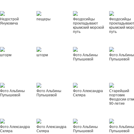
Недострой
пещеры
Феодосийцы
Феодосийцы
Януковича
прокладывают
прокладываю
крымский морской
крымский мор
путь
путь
шторм
шторм
Фото Альбины
Фото Альбин
Пупышевой
Пупышевой
Фото Альбины
Фото Альбины
Фото Александра
Старейший
Пупышевой
Пупышевой
Скляра
портовик
Феодосии отм
90-летие
Фото Александра
Фото Александра
Фото Альбины
Фото Альбин
Скляра
Скляра
Пупышевой
Пупышевой