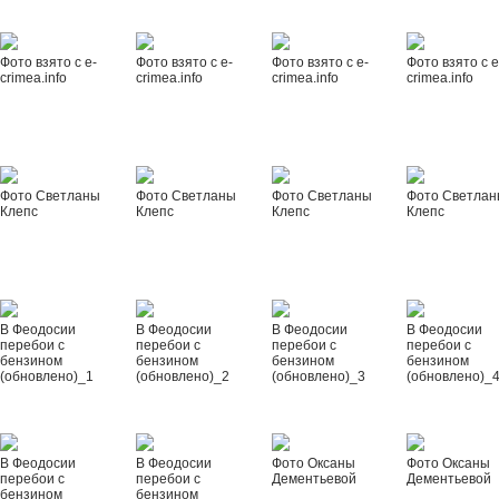
Фото взято с e-
Фото взято с e-
Фото взято с e-
Фото взято с e
crimea.info
crimea.info
crimea.info
crimea.info
Фото Светланы
Фото Светланы
Фото Светланы
Фото Светла
Клепс
Клепс
Клепс
Клепс
В Феодосии
В Феодосии
В Феодосии
В Феодосии
перебои с
перебои с
перебои с
перебои с
бензином
бензином
бензином
бензином
(обновлено)_1
(обновлено)_2
(обновлено)_3
(обновлено)_
В Феодосии
В Феодосии
Фото Оксаны
Фото Оксаны
перебои с
перебои с
Дементьевой
Дементьевой
бензином
бензином