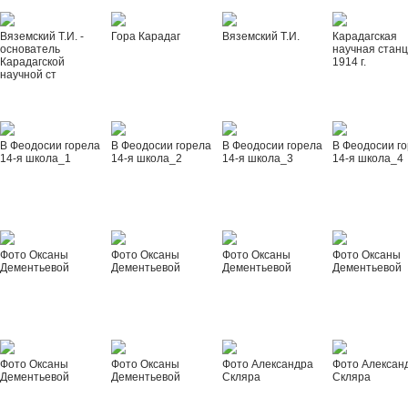
Вяземский Т.И. -
Гора Карадаг
Вяземский Т.И.
Карадагская
основатель
научная стан
Карадагской
1914 г.
научной ст
В Феодосии горела
В Феодосии горела
В Феодосии горела
В Феодосии г
14-я школа_1
14-я школа_2
14-я школа_3
14-я школа_4
Фото Оксаны
Фото Оксаны
Фото Оксаны
Фото Оксаны
Дементьевой
Дементьевой
Дементьевой
Дементьевой
Фото Оксаны
Фото Оксаны
Фото Александра
Фото Алексан
Дементьевой
Дементьевой
Скляра
Скляра