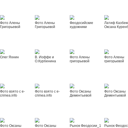
Фото Алены
Фото Алены
Феодосийские
Латиф Казбек
Григорьевой
Григорьевой
художники
Оксана Курен
Олег Яхнин
В. Иоффе и
Фото Алены
Фото Алены
О.Курбенина
григорьевой
григорьевой
Фото взято с e-
Фото взято с e-
Фото Оксаны
Фото Оксаны
crimea.info
crimea.info
Дементьевой
Дементьевой
Фото Оксаны
Фото Оксаны
Рынок Феодосии_1
Рынок Феодос