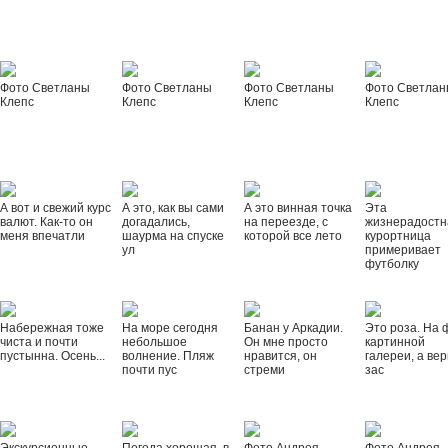
Фото Светланы
Фото Светланы
Фото Светланы
Фото Светла
Клепс
Клепс
Клепс
Клепс
А вот и свежий курс
А это, как вы сами
А это винная точка
Эта
валют. Как-то он
догадались,
на переезде, с
жизнерадостн
меня впечатли
шаурма на спуске
которой все лето
курортница
ул
примеривает
футболку
Набережная тоже
На море сегодня
Банан у Аркадии.
Это роза. На 
чиста и почти
небольшое
Он мне просто
картинной
пустынна. Осень...
волнение. Пляж
нравится, он
галереи, а вер
почти пус
стреми
зас