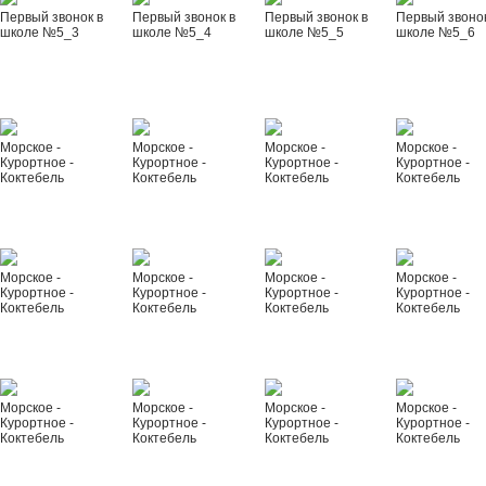
Первый звонок в
Первый звонок в
Первый звонок в
Первый звонок
школе №5_3
школе №5_4
школе №5_5
школе №5_6
Морское -
Морское -
Морское -
Морское -
Курортное -
Курортное -
Курортное -
Курортное -
Коктебель
Коктебель
Коктебель
Коктебель
Морское -
Морское -
Морское -
Морское -
Курортное -
Курортное -
Курортное -
Курортное -
Коктебель
Коктебель
Коктебель
Коктебель
Морское -
Морское -
Морское -
Морское -
Курортное -
Курортное -
Курортное -
Курортное -
Коктебель
Коктебель
Коктебель
Коктебель