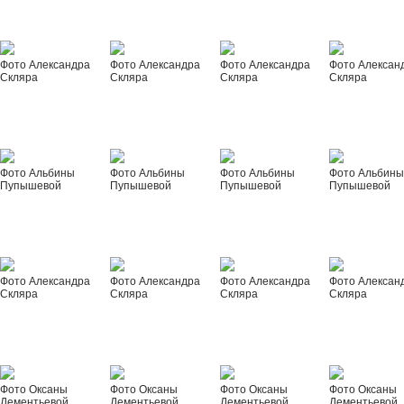
Фото Александра
Фото Александра
Фото Александра
Фото Алексан
Скляра
Скляра
Скляра
Скляра
Фото Альбины
Фото Альбины
Фото Альбины
Фото Альбин
Пупышевой
Пупышевой
Пупышевой
Пупышевой
Фото Александра
Фото Александра
Фото Александра
Фото Алексан
Скляра
Скляра
Скляра
Скляра
Фото Оксаны
Фото Оксаны
Фото Оксаны
Фото Оксаны
Дементьевой
Дементьевой
Дементьевой
Дементьевой