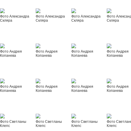
Фото Александра
Фото Александра
Фото Александра
Фото Алексан
Скляра
Скляра
Скляра
Скляра
Фото Андрея
Фото Андрея
Фото Андрея
Фото Андрея
Копанева
Копанева
Копанева
Копанева
Фото Андрея
Фото Андрея
Фото Андрея
Фото Андрея
Копанева
Копанева
Копанева
Копанева
Фото Светланы
Фото Светланы
Фото Светланы
Фото Светла
Клепс
Клепс
Клепс
Клепс