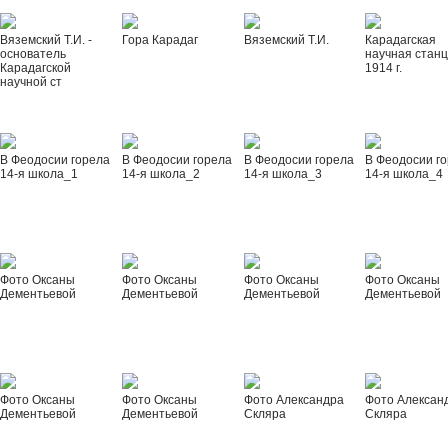
Вяземский Т.И. -
Гора Карадаг
Вяземский Т.И.
Карадагская
основатель
научная стан
Карадагской
1914 г.
научной ст
В Феодосии горела
В Феодосии горела
В Феодосии горела
В Феодосии г
14-я школа_1
14-я школа_2
14-я школа_3
14-я школа_4
Фото Оксаны
Фото Оксаны
Фото Оксаны
Фото Оксаны
Дементьевой
Дементьевой
Дементьевой
Дементьевой
Фото Оксаны
Фото Оксаны
Фото Александра
Фото Алексан
Дементьевой
Дементьевой
Скляра
Скляра