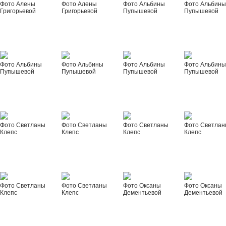
Фото Алены
Фото Алены
Фото Альбины
Фото Альбин
Григорьевой
Григорьевой
Пупышевой
Пупышевой
Фото Альбины
Фото Альбины
Фото Альбины
Фото Альбин
Пупышевой
Пупышевой
Пупышевой
Пупышевой
Фото Светланы
Фото Светланы
Фото Светланы
Фото Светла
Клепс
Клепс
Клепс
Клепс
Фото Светланы
Фото Светланы
Фото Оксаны
Фото Оксаны
Клепс
Клепс
Дементьевой
Дементьевой