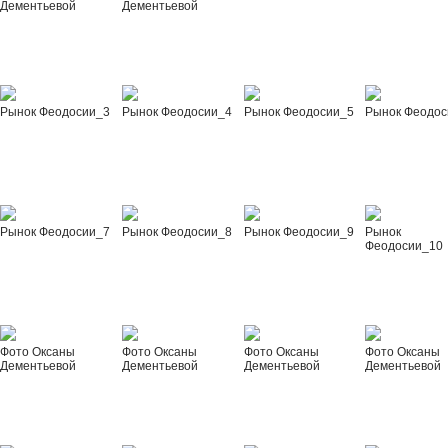
Дементьевой
Дементьевой
Рынок Феодосии_3
Рынок Феодосии_4
Рынок Феодосии_5
Рынок Феодос
Рынок Феодосии_7
Рынок Феодосии_8
Рынок Феодосии_9
Рынок
Феодосии_10
Фото Оксаны
Фото Оксаны
Фото Оксаны
Фото Оксаны
Дементьевой
Дементьевой
Дементьевой
Дементьевой