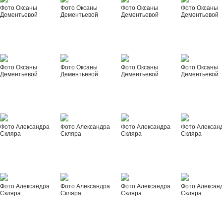
Фото Оксаны
Фото Оксаны
Фото Оксаны
Фото Оксаны
Дементьевой
Дементьевой
Дементьевой
Дементьевой
Фото Оксаны
Фото Оксаны
Фото Оксаны
Фото Оксаны
Дементьевой
Дементьевой
Дементьевой
Дементьевой
Фото Александра
Фото Александра
Фото Александра
Фото Алексан
Скляра
Скляра
Скляра
Скляра
Фото Александра
Фото Александра
Фото Александра
Фото Алексан
Скляра
Скляра
Скляра
Скляра