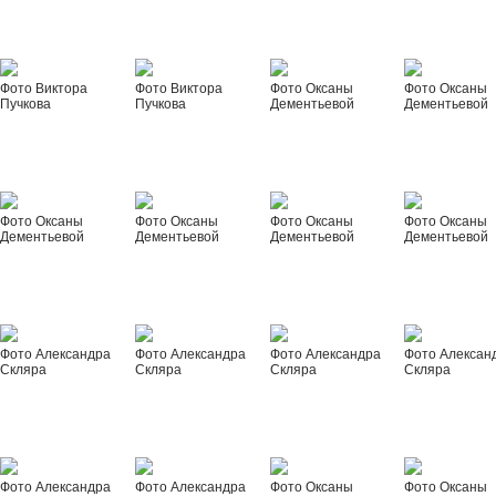
Фото Виктора
Фото Виктора
Фото Оксаны
Фото Оксаны
Пучкова
Пучкова
Дементьевой
Дементьевой
Фото Оксаны
Фото Оксаны
Фото Оксаны
Фото Оксаны
Дементьевой
Дементьевой
Дементьевой
Дементьевой
Фото Александра
Фото Александра
Фото Александра
Фото Алексан
Скляра
Скляра
Скляра
Скляра
Фото Александра
Фото Александра
Фото Оксаны
Фото Оксаны