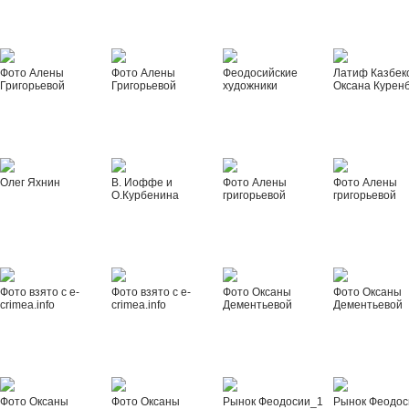
Фото Алены
Фото Алены
Феодосийские
Латиф Казбек
Григорьевой
Григорьевой
художники
Оксана Курен
Олег Яхнин
В. Иоффе и
Фото Алены
Фото Алены
О.Курбенина
григорьевой
григорьевой
Фото взято с e-
Фото взято с e-
Фото Оксаны
Фото Оксаны
crimea.info
crimea.info
Дементьевой
Дементьевой
Фото Оксаны
Фото Оксаны
Рынок Феодосии_1
Рынок Феодос