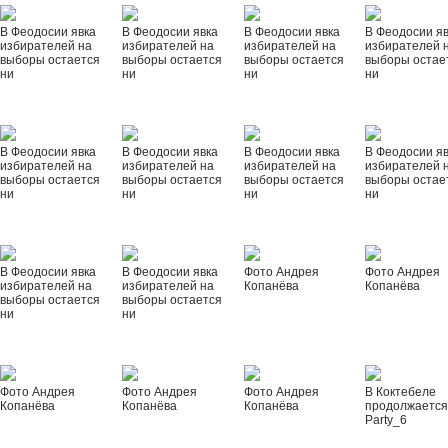
В Феодосии явка
В Феодосии явка
В Феодосии явка
В Феодосии я
избирателей на
избирателей на
избирателей на
избирателей 
выборы остается
выборы остается
выборы остается
выборы остае
ни
ни
ни
ни
В Феодосии явка
В Феодосии явка
В Феодосии явка
В Феодосии я
избирателей на
избирателей на
избирателей на
избирателей 
выборы остается
выборы остается
выборы остается
выборы остае
ни
ни
ни
ни
В Феодосии явка
В Феодосии явка
Фото Андрея
Фото Андрея
избирателей на
избирателей на
Копанёва
Копанёва
выборы остается
выборы остается
ни
ни
Фото Андрея
Фото Андрея
Фото Андрея
В Коктебеле
Копанёва
Копанёва
Копанёва
продолжается
Party_6