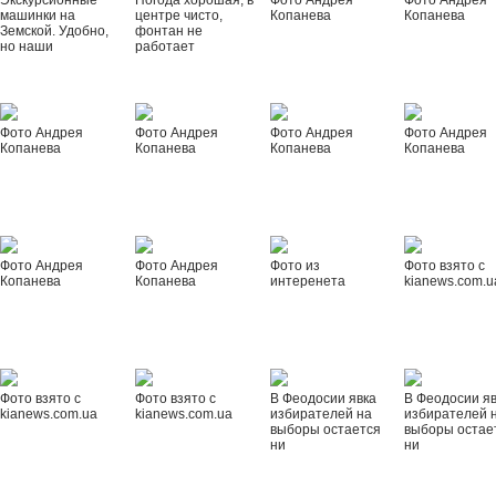
Экскурсионные
Погода хорошая, в
Фото Андрея
Фото Андрея
машинки на
центре чисто,
Копанева
Копанева
Земской. Удобно,
фонтан не
но наши
работает
Фото Андрея
Фото Андрея
Фото Андрея
Фото Андрея
Копанева
Копанева
Копанева
Копанева
Фото Андрея
Фото Андрея
Фото из
Фото взято с
Копанева
Копанева
интеренета
kianews.com.u
Фото взято с
Фото взято с
В Феодосии явка
В Феодосии я
kianews.com.ua
kianews.com.ua
избирателей на
избирателей 
выборы остается
выборы остае
ни
ни