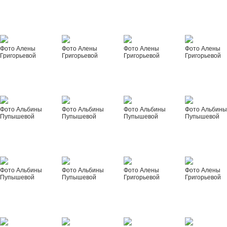
Фото Алены
Фото Алены
Фото Алены
Фото Алены
Григорьевой
Григорьевой
Григорьевой
Григорьевой
Фото Альбины
Фото Альбины
Фото Альбины
Фото Альбин
Пупышевой
Пупышевой
Пупышевой
Пупышевой
Фото Альбины
Фото Альбины
Фото Алены
Фото Алены
Пупышевой
Пупышевой
Григорьевой
Григорьевой