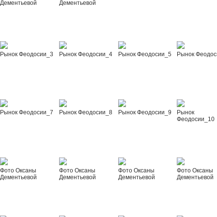
Дементьевой
Дементьевой
Рынок Феодосии_3
Рынок Феодосии_4
Рынок Феодосии_5
Рынок Феодос
Рынок Феодосии_7
Рынок Феодосии_8
Рынок Феодосии_9
Рынок
Феодосии_10
Фото Оксаны
Фото Оксаны
Фото Оксаны
Фото Оксаны
Дементьевой
Дементьевой
Дементьевой
Дементьевой