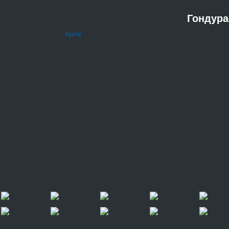
Гондура