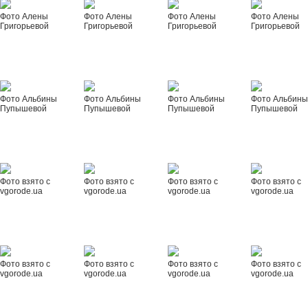
Фото Алены
Фото Алены
Фото Алены
Фото Алены
Григорьевой
Григорьевой
Григорьевой
Григорьевой
Фото Альбины
Фото Альбины
Фото Альбины
Фото Альбин
Пупышевой
Пупышевой
Пупышевой
Пупышевой
Фото взято с
Фото взято с
Фото взято с
Фото взято с
vgorode.ua
vgorode.ua
vgorode.ua
vgorode.ua
Фото взято с
Фото взято с
Фото взято с
Фото взято с
vgorode.ua
vgorode.ua
vgorode.ua
vgorode.ua