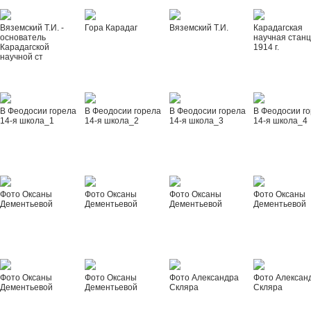
Вяземский Т.И. -
Гора Карадаг
Вяземский Т.И.
Карадагская
основатель
научная стан
Карадагской
1914 г.
научной ст
В Феодосии горела
В Феодосии горела
В Феодосии горела
В Феодосии г
14-я школа_1
14-я школа_2
14-я школа_3
14-я школа_4
Фото Оксаны
Фото Оксаны
Фото Оксаны
Фото Оксаны
Дементьевой
Дементьевой
Дементьевой
Дементьевой
Фото Оксаны
Фото Оксаны
Фото Александра
Фото Алексан
Дементьевой
Дементьевой
Скляра
Скляра