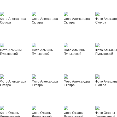
Фото Александра
Фото Александра
Фото Александра
Фото Алексан
Скляра
Скляра
Скляра
Скляра
Фото Альбины
Фото Альбины
Фото Альбины
Фото Альбин
Пупышевой
Пупышевой
Пупышевой
Пупышевой
Фото Александра
Фото Александра
Фото Александра
Фото Алексан
Скляра
Скляра
Скляра
Скляра
Фото Оксаны
Фото Оксаны
Фото Оксаны
Фото Оксаны
Дементьевой
Дементьевой
Дементьевой
Дементьевой