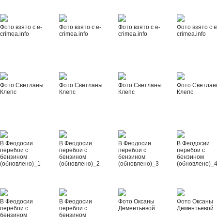
Фото взято с e-
Фото взято с e-
Фото взято с e-
Фото взято с e
crimea.info
crimea.info
crimea.info
crimea.info
Фото Светланы
Фото Светланы
Фото Светланы
Фото Светла
Клепс
Клепс
Клепс
Клепс
В Феодосии
В Феодосии
В Феодосии
В Феодосии
перебои с
перебои с
перебои с
перебои с
бензином
бензином
бензином
бензином
(обновлено)_1
(обновлено)_2
(обновлено)_3
(обновлено)_
В Феодосии
В Феодосии
Фото Оксаны
Фото Оксаны
перебои с
перебои с
Дементьевой
Дементьевой
бензином
бензином