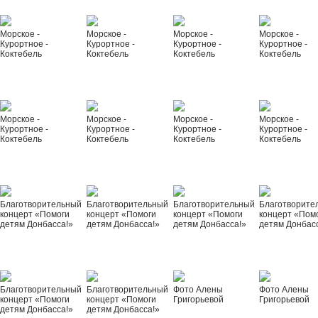
Морское -
Морское -
Морское -
Морское -
Курортное -
Курортное -
Курортное -
Курортное -
Коктебель
Коктебель
Коктебель
Коктебель
Морское -
Морское -
Морское -
Морское -
Курортное -
Курортное -
Курортное -
Курортное -
Коктебель
Коктебель
Коктебель
Коктебель
Благотворительный
Благотворительный
Благотворительный
Благотворите
концерт «Помоги
концерт «Помоги
концерт «Помоги
концерт «Пом
детям Донбасса!»
детям Донбасса!»
детям Донбасса!»
детям Донбас
Благотворительный
Благотворительный
Фото Алены
Фото Алены
концерт «Помоги
концерт «Помоги
Григорьевой
Григорьевой
детям Донбасса!»
детям Донбасса!»