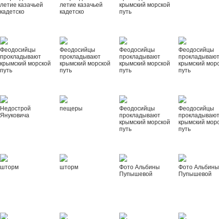
летие казачьей
летие казачьей
крымский морской
кадетско
кадетско
путь
Феодосийцы
Феодосийцы
Феодосийцы
Феодосийцы
прокладывают
прокладывают
прокладывают
прокладываю
крымский морской
крымский морской
крымский морской
крымский мор
путь
путь
путь
путь
Недострой
пещеры
Феодосийцы
Феодосийцы
Януковича
прокладывают
прокладываю
крымский морской
крымский мор
путь
путь
шторм
шторм
Фото Альбины
Фото Альбин
Пупышевой
Пупышевой