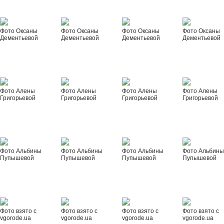
Фото Оксаны
Фото Оксаны
Фото Оксаны
Фото Оксаны
Дементьевой
Дементьевой
Дементьевой
Дементьевой
Фото Алены
Фото Алены
Фото Алены
Фото Алены
Григорьевой
Григорьевой
Григорьевой
Григорьевой
Фото Альбины
Фото Альбины
Фото Альбины
Фото Альбин
Пупышевой
Пупышевой
Пупышевой
Пупышевой
Фото взято с
Фото взято с
Фото взято с
Фото взято с
vgorode.ua
vgorode.ua
vgorode.ua
vgorode.ua