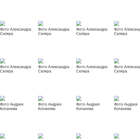
Фото Александра
Фото Александра
Фото Александра
Фото Алексан
Скляра
Скляра
Скляра
Скляра
Фото Александра
Фото Александра
Фото Александра
Фото Алексан
Скляра
Скляра
Скляра
Скляра
Фото Андрея
Фото Андрея
Фото Андрея
Фото Андрея
Копанева
Копанева
Копанева
Копанева