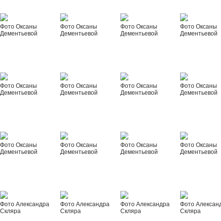
Фото Оксаны
Фото Оксаны
Фото Оксаны
Фото Оксаны
Дементьевой
Дементьевой
Дементьевой
Дементьевой
Фото Оксаны
Фото Оксаны
Фото Оксаны
Фото Оксаны
Дементьевой
Дементьевой
Дементьевой
Дементьевой
Фото Оксаны
Фото Оксаны
Фото Оксаны
Фото Оксаны
Дементьевой
Дементьевой
Дементьевой
Дементьевой
Фото Александра
Фото Александра
Фото Александра
Фото Алексан
Скляра
Скляра
Скляра
Скляра