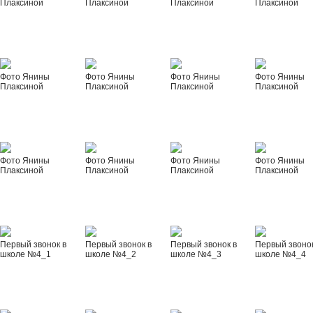
Плаксиной
Плаксиной
Плаксиной
Плаксиной
Фото Янины
Фото Янины
Фото Янины
Фото Янины
Плаксиной
Плаксиной
Плаксиной
Плаксиной
Фото Янины
Фото Янины
Фото Янины
Фото Янины
Плаксиной
Плаксиной
Плаксиной
Плаксиной
Первый звонок в
Первый звонок в
Первый звонок в
Первый звонок
школе №4_1
школе №4_2
школе №4_3
школе №4_4