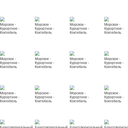
Морское -
Морское -
Морское -
Морское -
Курортное -
Курортное -
Курортное -
Курортное -
Коктебель
Коктебель
Коктебель
Коктебель
Морское -
Морское -
Морское -
Морское -
Курортное -
Курортное -
Курортное -
Курортное -
Коктебель
Коктебель
Коктебель
Коктебель
Морское -
Морское -
Морское -
Морское -
Курортное -
Курортное -
Курортное -
Курортное -
Коктебель
Коктебель
Коктебель
Коктебель
Благотворительный
Благотворительный
Благотворительный
Благотворите