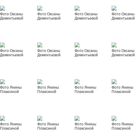
Фото Оксаны
Фото Оксаны
Фото Оксаны
Фото Оксаны
Дементьевой
Дементьевой
Дементьевой
Дементьевой
Фото Оксаны
Фото Оксаны
Фото Оксаны
Фото Оксаны
Дементьевой
Дементьевой
Дементьевой
Дементьевой
Фото Янины
Фото Янины
Фото Янины
Фото Янины
Плаксиной
Плаксиной
Плаксиной
Плаксиной
Фото Янины
Фото Янины
Фото Янины
Фото Янины
Плаксиной
Плаксиной
Плаксиной
Плаксиной