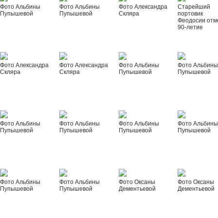
Фото Альбины
Фото Альбины
Фото Александра
Старейший
Пупышевой
Пупышевой
Скляра
портовик
Феодосии отм
90-летие
Фото Александра
Фото Александра
Фото Альбины
Фото Альбин
Скляра
Скляра
Пупышевой
Пупышевой
Фото Альбины
Фото Альбины
Фото Альбины
Фото Альбин
Пупышевой
Пупышевой
Пупышевой
Пупышевой
Фото Альбины
Фото Альбины
Фото Оксаны
Фото Оксаны
Пупышевой
Пупышевой
Дементьевой
Дементьевой