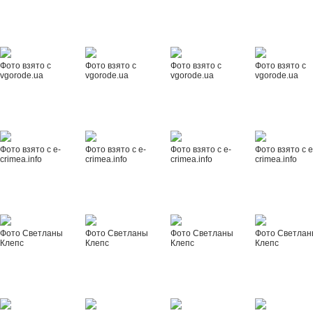
Фото взято с
Фото взято с
Фото взято с
Фото взято с
vgorode.ua
vgorode.ua
vgorode.ua
vgorode.ua
Фото взято с e-
Фото взято с e-
Фото взято с e-
Фото взято с e
crimea.info
crimea.info
crimea.info
crimea.info
Фото Светланы
Фото Светланы
Фото Светланы
Фото Светла
Клепс
Клепс
Клепс
Клепс