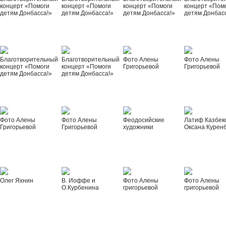
концерт «Помоги
концерт «Помоги
концерт «Помоги
концерт «Пом
детям Донбасса!»
детям Донбасса!»
детям Донбасса!»
детям Донбас
Благотворительный
Благотворительный
Фото Алены
Фото Алены
концерт «Помоги
концерт «Помоги
Григорьевой
Григорьевой
детям Донбасса!»
детям Донбасса!»
Фото Алены
Фото Алены
Феодосийские
Латиф Казбек
Григорьевой
Григорьевой
художники
Оксана Курен
Олег Яхнин
В. Иоффе и
Фото Алены
Фото Алены
О.Курбенина
григорьевой
григорьевой