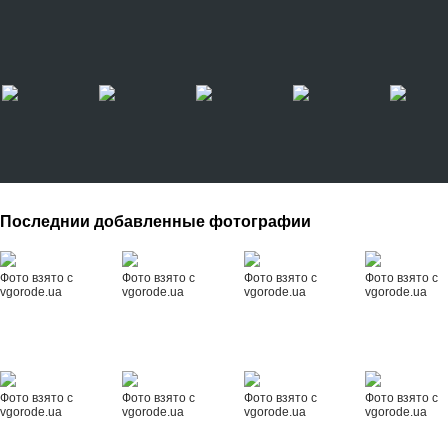
Последнии добавленные фотографии
Фото взято с
Фото взято с
Фото взято с
Фото взято с
vgorode.ua
vgorode.ua
vgorode.ua
vgorode.ua
Фото взято с
Фото взято с
Фото взято с
Фото взято с
vgorode.ua
vgorode.ua
vgorode.ua
vgorode.ua