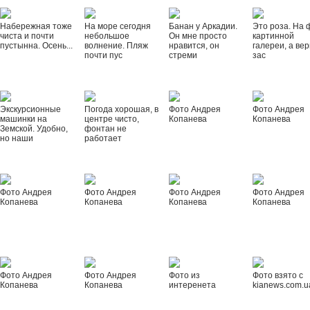
Набережная тоже
На море сегодня
Банан у Аркадии.
Это роза. На 
чиста и почти
небольшое
Он мне просто
картинной
пустынна. Осень...
волнение. Пляж
нравится, он
галереи, а вер
почти пус
стреми
зас
Экскурсионные
Погода хорошая, в
Фото Андрея
Фото Андрея
машинки на
центре чисто,
Копанева
Копанева
Земской. Удобно,
фонтан не
но наши
работает
Фото Андрея
Фото Андрея
Фото Андрея
Фото Андрея
Копанева
Копанева
Копанева
Копанева
Фото Андрея
Фото Андрея
Фото из
Фото взято с
Копанева
Копанева
интеренета
kianews.com.u