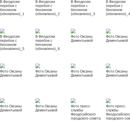
В Феодосии
В Феодосии
В Феодосии
В Феодосии
перебои с
перебои с
перебои с
перебои с
бензином
бензином
бензином
бензином
(обновлено)_1
(обновлено)_2
(обновлено)_3
(обновлено)_
В Феодосии
В Феодосии
Фото Оксаны
Фото Оксаны
перебои с
перебои с
Дементьевой
Дементьевой
бензином
бензином
(обновлено)_5
(обновлено)_6
Фото Оксаны
Фото Оксаны
Фото Оксаны
Фото Оксаны
Дементьевой
Дементьевой
Дементьевой
Дементьевой
Фото Оксаны
Фото Оксаны
Фото пресс-
Фото пресс-
Дементьевой
Дементьевой
службы
службы
Феодосийского
Феодосийског
городского совета
городского со