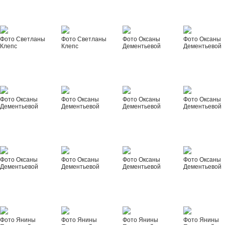
Фото Светланы
Фото Светланы
Фото Оксаны
Фото Оксаны
Клепс
Клепс
Дементьевой
Дементьевой
Фото Оксаны
Фото Оксаны
Фото Оксаны
Фото Оксаны
Дементьевой
Дементьевой
Дементьевой
Дементьевой
Фото Оксаны
Фото Оксаны
Фото Оксаны
Фото Оксаны
Дементьевой
Дементьевой
Дементьевой
Дементьевой
Фото Янины
Фото Янины
Фото Янины
Фото Янины