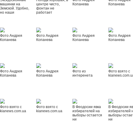
Экскурсионные
Погода хорошая, в
Фото Андрея
Фото Андрея
машинки на
центре чисто,
Копанева
Копанева
Земской. Удобно,
фонтан не
но наши
работает
Фото Андрея
Фото Андрея
Фото Андрея
Фото Андрея
Копанева
Копанева
Копанева
Копанева
Фото Андрея
Фото Андрея
Фото из
Фото взято с
Копанева
Копанева
интеренета
kianews.com.u
Фото взято с
Фото взято с
В Феодосии явка
В Феодосии я
kianews.com.ua
kianews.com.ua
избирателей на
избирателей 
выборы остается
выборы остае
ни
ни