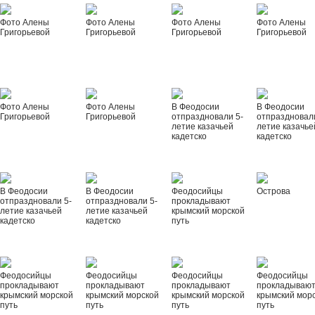
Фото Алены
Фото Алены
Фото Алены
Фото Алены
Григорьевой
Григорьевой
Григорьевой
Григорьевой
Фото Алены
Фото Алены
В Феодосии
В Феодосии
Григорьевой
Григорьевой
отпраздновали 5-
отпраздновал
летие казачьей
летие казачье
кадетско
кадетско
В Феодосии
В Феодосии
Феодосийцы
Острова
отпраздновали 5-
отпраздновали 5-
прокладывают
летие казачьей
летие казачьей
крымский морской
кадетско
кадетско
путь
Феодосийцы
Феодосийцы
Феодосийцы
Феодосийцы
прокладывают
прокладывают
прокладывают
прокладываю
крымский морской
крымский морской
крымский морской
крымский мор
путь
путь
путь
путь