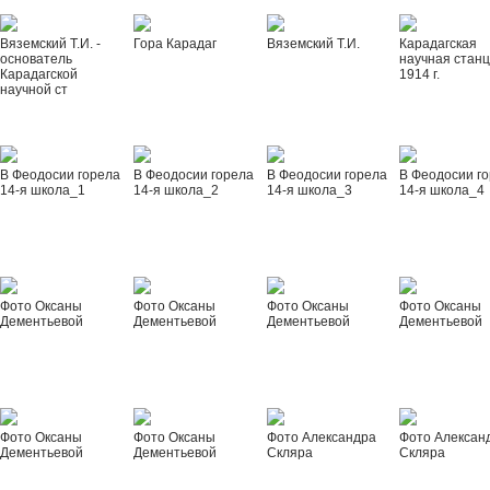
Вяземский Т.И. -
Гора Карадаг
Вяземский Т.И.
Карадагская
основатель
научная стан
Карадагской
1914 г.
научной ст
В Феодосии горела
В Феодосии горела
В Феодосии горела
В Феодосии г
14-я школа_1
14-я школа_2
14-я школа_3
14-я школа_4
Фото Оксаны
Фото Оксаны
Фото Оксаны
Фото Оксаны
Дементьевой
Дементьевой
Дементьевой
Дементьевой
Фото Оксаны
Фото Оксаны
Фото Александра
Фото Алексан
Дементьевой
Дементьевой
Скляра
Скляра