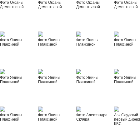
Фото Оксаны
Фото Оксаны
Фото Оксаны
Фото Оксаны
Дементьевой
Дементьевой
Дементьевой
Дементьевой
Фото Янины
Фото Янины
Фото Янины
Фото Янины
Плаксиной
Плаксиной
Плаксиной
Плаксиной
Фото Янины
Фото Янины
Фото Янины
Фото Янины
Плаксиной
Плаксиной
Плаксиной
Плаксиной
Фото Янины
Фото Янины
Фото Александра
А.Ф Слудский 
Плаксиной
Плаксиной
Скляра
первый дирек
КБС