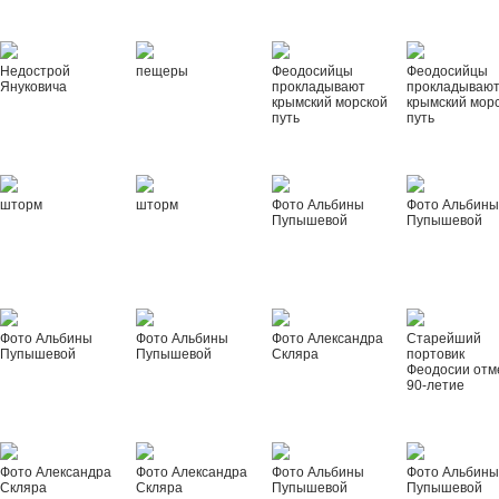
Недострой
пещеры
Феодосийцы
Феодосийцы
Януковича
прокладывают
прокладываю
крымский морской
крымский мор
путь
путь
шторм
шторм
Фото Альбины
Фото Альбин
Пупышевой
Пупышевой
Фото Альбины
Фото Альбины
Фото Александра
Старейший
Пупышевой
Пупышевой
Скляра
портовик
Феодосии отм
90-летие
Фото Александра
Фото Александра
Фото Альбины
Фото Альбин
Скляра
Скляра
Пупышевой
Пупышевой