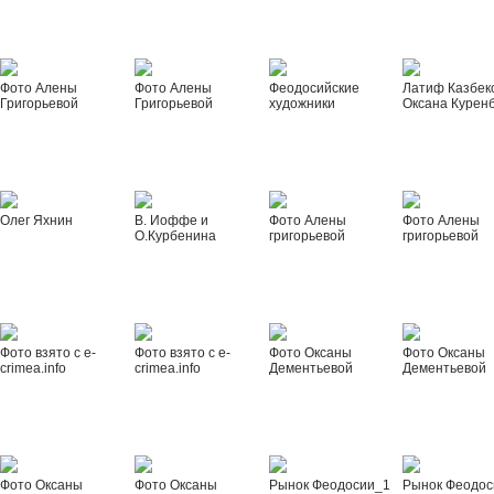
Фото Алены
Фото Алены
Феодосийские
Латиф Казбек
Григорьевой
Григорьевой
художники
Оксана Курен
Олег Яхнин
В. Иоффе и
Фото Алены
Фото Алены
О.Курбенина
григорьевой
григорьевой
Фото взято с e-
Фото взято с e-
Фото Оксаны
Фото Оксаны
crimea.info
crimea.info
Дементьевой
Дементьевой
Фото Оксаны
Фото Оксаны
Рынок Феодосии_1
Рынок Феодос