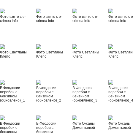
Фото взято с e-
Фото взято с e-
Фото взято с e-
Фото взято с e
crimea.info
crimea.info
crimea.info
crimea.info
Фото Светланы
Фото Светланы
Фото Светланы
Фото Светла
Клепс
Клепс
Клепс
Клепс
В Феодосии
В Феодосии
В Феодосии
В Феодосии
перебои с
перебои с
перебои с
перебои с
бензином
бензином
бензином
бензином
(обновлено)_1
(обновлено)_2
(обновлено)_3
(обновлено)_
В Феодосии
В Феодосии
Фото Оксаны
Фото Оксаны
перебои с
перебои с
Дементьевой
Дементьевой
бензином
бензином