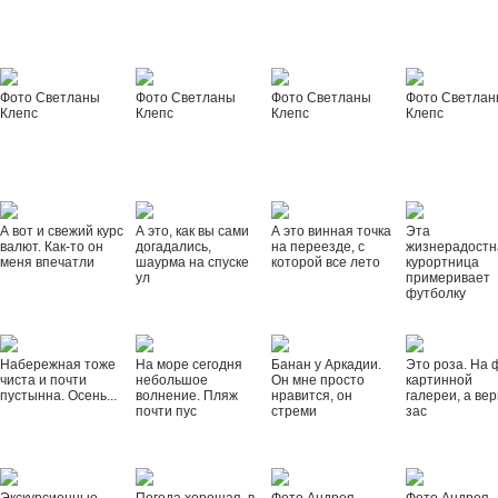
Фото Светланы
Фото Светланы
Фото Светланы
Фото Светла
Клепс
Клепс
Клепс
Клепс
А вот и свежий курс
А это, как вы сами
А это винная точка
Эта
валют. Как-то он
догадались,
на переезде, с
жизнерадостн
меня впечатли
шаурма на спуске
которой все лето
курортница
ул
примеривает
футболку
Набережная тоже
На море сегодня
Банан у Аркадии.
Это роза. На 
чиста и почти
небольшое
Он мне просто
картинной
пустынна. Осень...
волнение. Пляж
нравится, он
галереи, а вер
почти пус
стреми
зас