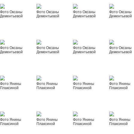
Фото Оксаны
Фото Оксаны
Фото Оксаны
Фото Оксаны
Дементьевой
Дементьевой
Дементьевой
Дементьевой
Фото Оксаны
Фото Оксаны
Фото Оксаны
Фото Оксаны
Дементьевой
Дементьевой
Дементьевой
Дементьевой
Фото Янины
Фото Янины
Фото Янины
Фото Янины
Плаксиной
Плаксиной
Плаксиной
Плаксиной
Фото Янины
Фото Янины
Фото Янины
Фото Янины
Плаксиной
Плаксиной
Плаксиной
Плаксиной