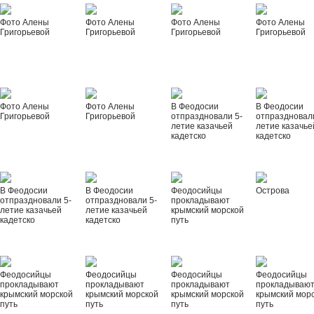
Фото Алены
Фото Алены
Фото Алены
Фото Алены
Григорьевой
Григорьевой
Григорьевой
Григорьевой
Фото Алены
Фото Алены
В Феодосии
В Феодосии
Григорьевой
Григорьевой
отпраздновали 5-
отпраздновал
летие казачьей
летие казачье
кадетско
кадетско
В Феодосии
В Феодосии
Феодосийцы
Острова
отпраздновали 5-
отпраздновали 5-
прокладывают
летие казачьей
летие казачьей
крымский морской
кадетско
кадетско
путь
Феодосийцы
Феодосийцы
Феодосийцы
Феодосийцы
прокладывают
прокладывают
прокладывают
прокладываю
крымский морской
крымский морской
крымский морской
крымский мор
путь
путь
путь
путь