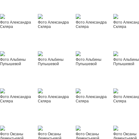
Фото Александра
Фото Александра
Фото Александра
Фото Алексан
Скляра
Скляра
Скляра
Скляра
Фото Альбины
Фото Альбины
Фото Альбины
Фото Альбин
Пупышевой
Пупышевой
Пупышевой
Пупышевой
Фото Александра
Фото Александра
Фото Александра
Фото Алексан
Скляра
Скляра
Скляра
Скляра
Фото Оксаны
Фото Оксаны
Фото Оксаны
Фото Оксаны
Дементьевой
Дементьевой
Дементьевой
Дементьевой