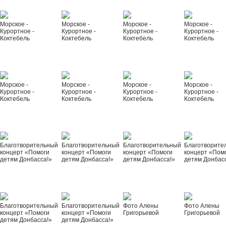
Морское -
Морское -
Морское -
Морское -
Курортное -
Курортное -
Курортное -
Курортное -
Коктебель
Коктебель
Коктебель
Коктебель
Морское -
Морское -
Морское -
Морское -
Курортное -
Курортное -
Курортное -
Курортное -
Коктебель
Коктебель
Коктебель
Коктебель
Благотворительный
Благотворительный
Благотворительный
Благотворите
концерт «Помоги
концерт «Помоги
концерт «Помоги
концерт «Пом
детям Донбасса!»
детям Донбасса!»
детям Донбасса!»
детям Донбас
Благотворительный
Благотворительный
Фото Алены
Фото Алены
концерт «Помоги
концерт «Помоги
Григорьевой
Григорьевой
детям Донбасса!»
детям Донбасса!»