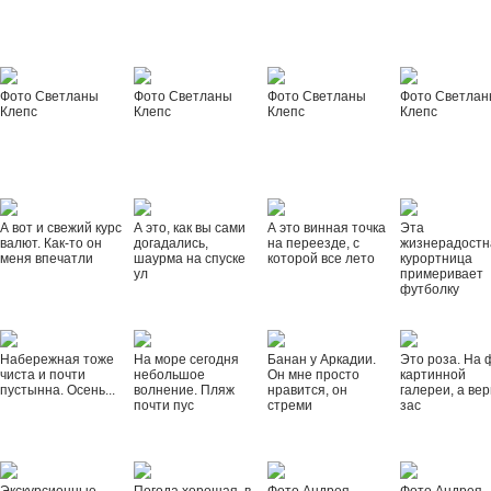
Фото Светланы
Фото Светланы
Фото Светланы
Фото Светла
Клепс
Клепс
Клепс
Клепс
А вот и свежий курс
А это, как вы сами
А это винная точка
Эта
валют. Как-то он
догадались,
на переезде, с
жизнерадостн
меня впечатли
шаурма на спуске
которой все лето
курортница
ул
примеривает
футболку
Набережная тоже
На море сегодня
Банан у Аркадии.
Это роза. На 
чиста и почти
небольшое
Он мне просто
картинной
пустынна. Осень...
волнение. Пляж
нравится, он
галереи, а вер
почти пус
стреми
зас