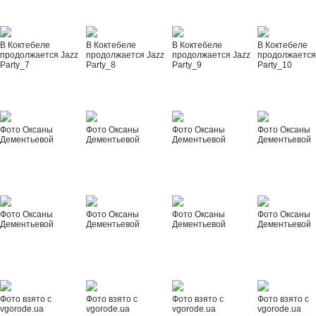
В Коктебеле
В Коктебеле
В Коктебеле
В Коктебеле
продолжается Jazz
продолжается Jazz
продолжается Jazz
продолжается
Party_7
Party_8
Party_9
Party_10
Фото Оксаны
Фото Оксаны
Фото Оксаны
Фото Оксаны
Дементьевой
Дементьевой
Дементьевой
Дементьевой
Фото Оксаны
Фото Оксаны
Фото Оксаны
Фото Оксаны
Дементьевой
Дементьевой
Дементьевой
Дементьевой
Фото взято с
Фото взято с
Фото взято с
Фото взято с
vgorode.ua
vgorode.ua
vgorode.ua
vgorode.ua