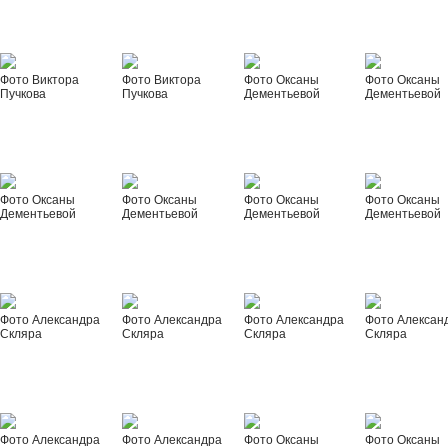
Фото Виктора
Фото Виктора
Фото Оксаны
Фото Оксаны
Пучкова
Пучкова
Дементьевой
Дементьевой
Фото Оксаны
Фото Оксаны
Фото Оксаны
Фото Оксаны
Дементьевой
Дементьевой
Дементьевой
Дементьевой
Фото Александра
Фото Александра
Фото Александра
Фото Алексан
Скляра
Скляра
Скляра
Скляра
Фото Александра
Фото Александра
Фото Оксаны
Фото Оксаны