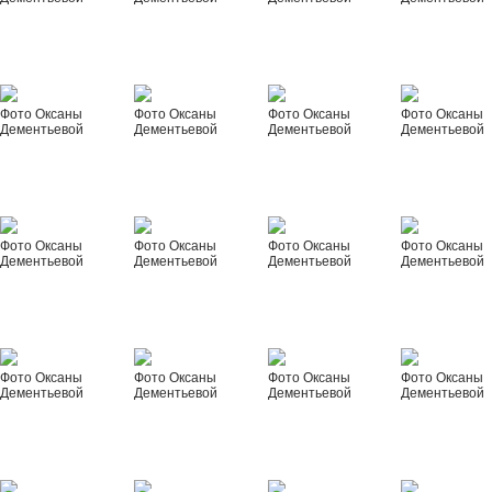
Фото Оксаны
Фото Оксаны
Фото Оксаны
Фото Оксаны
Дементьевой
Дементьевой
Дементьевой
Дементьевой
Фото Оксаны
Фото Оксаны
Фото Оксаны
Фото Оксаны
Дементьевой
Дементьевой
Дементьевой
Дементьевой
Фото Оксаны
Фото Оксаны
Фото Оксаны
Фото Оксаны
Дементьевой
Дементьевой
Дементьевой
Дементьевой