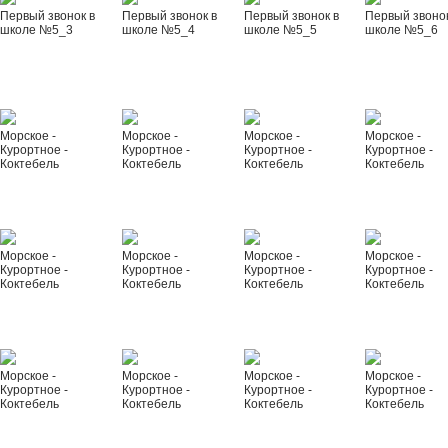
Первый звонок в
Первый звонок в
Первый звонок в
Первый звонок
школе №5_3
школе №5_4
школе №5_5
школе №5_6
Морское -
Морское -
Морское -
Морское -
Курортное -
Курортное -
Курортное -
Курортное -
Коктебель
Коктебель
Коктебель
Коктебель
Морское -
Морское -
Морское -
Морское -
Курортное -
Курортное -
Курортное -
Курортное -
Коктебель
Коктебель
Коктебель
Коктебель
Морское -
Морское -
Морское -
Морское -
Курортное -
Курортное -
Курортное -
Курортное -
Коктебель
Коктебель
Коктебель
Коктебель