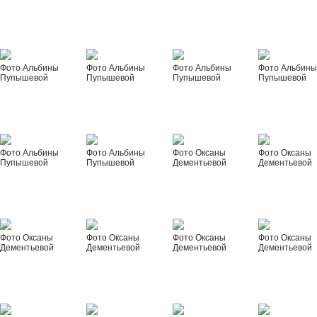
Фото Альбины
Фото Альбины
Фото Альбины
Фото Альбин
Пупышевой
Пупышевой
Пупышевой
Пупышевой
Фото Альбины
Фото Альбины
Фото Оксаны
Фото Оксаны
Пупышевой
Пупышевой
Дементьевой
Дементьевой
Фото Оксаны
Фото Оксаны
Фото Оксаны
Фото Оксаны
Дементьевой
Дементьевой
Дементьевой
Дементьевой