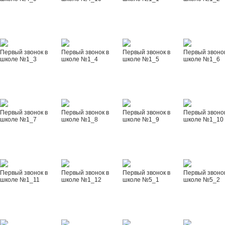
Первый звонок в
Первый звонок в
Первый звонок в
Первый звонок
школе №1_3
школе №1_4
школе №1_5
школе №1_6
Первый звонок в
Первый звонок в
Первый звонок в
Первый звонок
школе №1_7
школе №1_8
школе №1_9
школе №1_10
Первый звонок в
Первый звонок в
Первый звонок в
Первый звонок
школе №1_11
школе №1_12
школе №5_1
школе №5_2