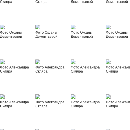
Скляра
Скляра
Дементьевой
Дементьевой
Фото Оксаны
Фото Оксаны
Фото Оксаны
Фото Оксаны
Дементьевой
Дементьевой
Дементьевой
Дементьевой
Фото Александра
Фото Александра
Фото Александра
Фото Алексан
Скляра
Скляра
Скляра
Скляра
Фото Александра
Фото Александра
Фото Александра
Фото Алексан
Скляра
Скляра
Скляра
Скляра