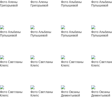
Фото Алены
Фото Алены
Фото Альбины
Фото Альбин
Григорьевой
Григорьевой
Пупышевой
Пупышевой
Фото Альбины
Фото Альбины
Фото Альбины
Фото Альбин
Пупышевой
Пупышевой
Пупышевой
Пупышевой
Фото Светланы
Фото Светланы
Фото Светланы
Фото Светла
Клепс
Клепс
Клепс
Клепс
Фото Светланы
Фото Светланы
Фото Оксаны
Фото Оксаны
Клепс
Клепс
Дементьевой
Дементьевой