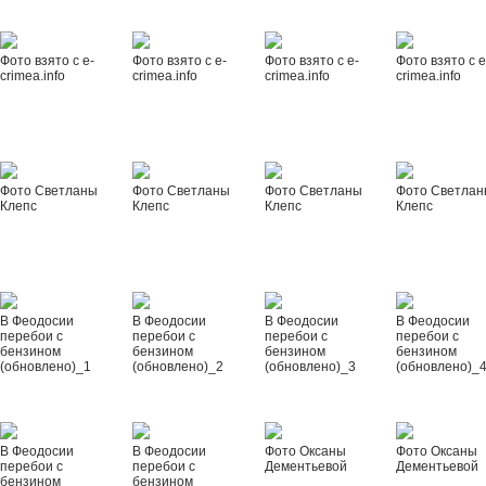
Фото взято с e-
Фото взято с e-
Фото взято с e-
Фото взято с e
crimea.info
crimea.info
crimea.info
crimea.info
Фото Светланы
Фото Светланы
Фото Светланы
Фото Светла
Клепс
Клепс
Клепс
Клепс
В Феодосии
В Феодосии
В Феодосии
В Феодосии
перебои с
перебои с
перебои с
перебои с
бензином
бензином
бензином
бензином
(обновлено)_1
(обновлено)_2
(обновлено)_3
(обновлено)_
В Феодосии
В Феодосии
Фото Оксаны
Фото Оксаны
перебои с
перебои с
Дементьевой
Дементьевой
бензином
бензином