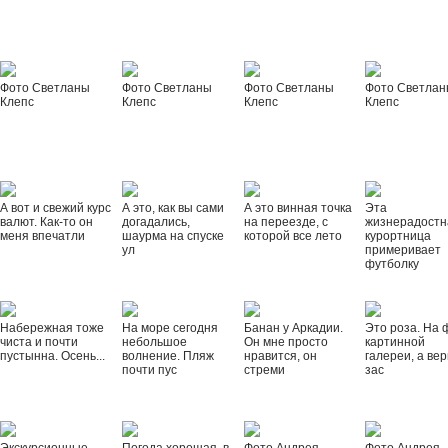
Фото Светланы
Фото Светланы
Фото Светланы
Фото Светла
Клепс
Клепс
Клепс
Клепс
А вот и свежий курс
А это, как вы сами
А это винная точка
Эта
валют. Как-то он
догадались,
на переезде, с
жизнерадостн
меня впечатли
шаурма на спуске
которой все лето
курортница
ул
примеривает
футболку
Набережная тоже
На море сегодня
Банан у Аркадии.
Это роза. На 
чиста и почти
небольшое
Он мне просто
картинной
пустынна. Осень...
волнение. Пляж
нравится, он
галереи, а вер
почти пус
стреми
зас