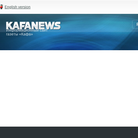
English version
Информационный сайт
газеты «Кафа»