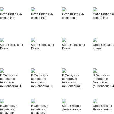
Фото взято с e-
Фото взято с e-
Фото взято с e-
Фото взято с e
crimea.info
crimea.info
crimea.info
crimea.info
Фото Светланы
Фото Светланы
Фото Светланы
Фото Светла
Клепс
Клепс
Клепс
Клепс
В Феодосии
В Феодосии
В Феодосии
В Феодосии
перебои с
перебои с
перебои с
перебои с
бензином
бензином
бензином
бензином
(обновлено)_1
(обновлено)_2
(обновлено)_3
(обновлено)_
В Феодосии
В Феодосии
Фото Оксаны
Фото Оксаны
перебои с
перебои с
Дементьевой
Дементьевой
бензином
бензином