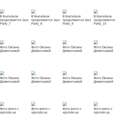
В Коктебеле
В Коктебеле
В Коктебеле
В Коктебеле
продолжается Jazz
продолжается Jazz
продолжается Jazz
продолжается
Party_7
Party_8
Party_9
Party_10
Фото Оксаны
Фото Оксаны
Фото Оксаны
Фото Оксаны
Дементьевой
Дементьевой
Дементьевой
Дементьевой
Фото Оксаны
Фото Оксаны
Фото Оксаны
Фото Оксаны
Дементьевой
Дементьевой
Дементьевой
Дементьевой
Фото взято с
Фото взято с
Фото взято с
Фото взято с
vgorode.ua
vgorode.ua
vgorode.ua
vgorode.ua