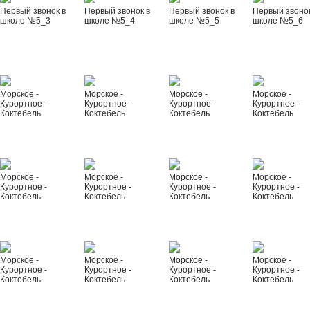
Первый звонок в
Первый звонок в
Первый звонок в
Первый звонок
школе №5_3
школе №5_4
школе №5_5
школе №5_6
Морское -
Морское -
Морское -
Морское -
Курортное -
Курортное -
Курортное -
Курортное -
Коктебель
Коктебель
Коктебель
Коктебель
Морское -
Морское -
Морское -
Морское -
Курортное -
Курортное -
Курортное -
Курортное -
Коктебель
Коктебель
Коктебель
Коктебель
Морское -
Морское -
Морское -
Морское -
Курортное -
Курортное -
Курортное -
Курортное -
Коктебель
Коктебель
Коктебель
Коктебель