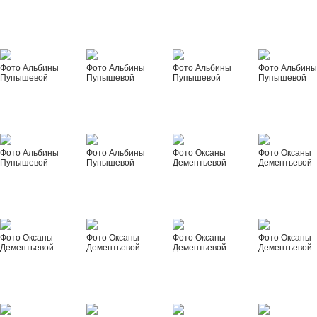
Фото Альбины
Фото Альбины
Фото Альбины
Фото Альбин
Пупышевой
Пупышевой
Пупышевой
Пупышевой
Фото Альбины
Фото Альбины
Фото Оксаны
Фото Оксаны
Пупышевой
Пупышевой
Дементьевой
Дементьевой
Фото Оксаны
Фото Оксаны
Фото Оксаны
Фото Оксаны
Дементьевой
Дементьевой
Дементьевой
Дементьевой