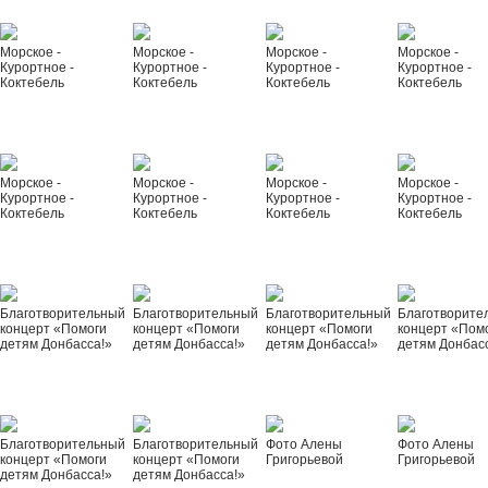
Морское -
Морское -
Морское -
Морское -
Курортное -
Курортное -
Курортное -
Курортное -
Коктебель
Коктебель
Коктебель
Коктебель
Морское -
Морское -
Морское -
Морское -
Курортное -
Курортное -
Курортное -
Курортное -
Коктебель
Коктебель
Коктебель
Коктебель
Благотворительный
Благотворительный
Благотворительный
Благотворите
концерт «Помоги
концерт «Помоги
концерт «Помоги
концерт «Пом
детям Донбасса!»
детям Донбасса!»
детям Донбасса!»
детям Донбас
Благотворительный
Благотворительный
Фото Алены
Фото Алены
концерт «Помоги
концерт «Помоги
Григорьевой
Григорьевой
детям Донбасса!»
детям Донбасса!»