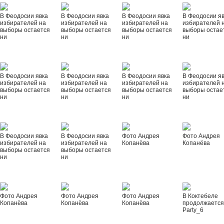
В Феодосии явка
В Феодосии явка
В Феодосии явка
В Феодосии я
избирателей на
избирателей на
избирателей на
избирателей 
выборы остается
выборы остается
выборы остается
выборы остае
ни
ни
ни
ни
В Феодосии явка
В Феодосии явка
В Феодосии явка
В Феодосии я
избирателей на
избирателей на
избирателей на
избирателей 
выборы остается
выборы остается
выборы остается
выборы остае
ни
ни
ни
ни
В Феодосии явка
В Феодосии явка
Фото Андрея
Фото Андрея
избирателей на
избирателей на
Копанёва
Копанёва
выборы остается
выборы остается
ни
ни
Фото Андрея
Фото Андрея
Фото Андрея
В Коктебеле
Копанёва
Копанёва
Копанёва
продолжается
Party_6