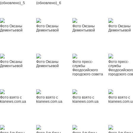
(обновлено)_5
(обновлено)_6
Фото Оксаны
Фото Оксаны
Фото Оксаны
Фото Оксаны
Дементьевой
Дементьевой
Дементьевой
Дементьевой
Фото Оксаны
Фото Оксаны
Фото пресс-
Фото пресс-
Дементьевой
Дементьевой
службы
службы
Феодосийского
Феодосийског
городского совета
городского со
Фото взято с
Фото взято с
Фото взято с
Фото взято с
kianews.com.ua
kianews.com.ua
kianews.com.ua
kianews.com.u