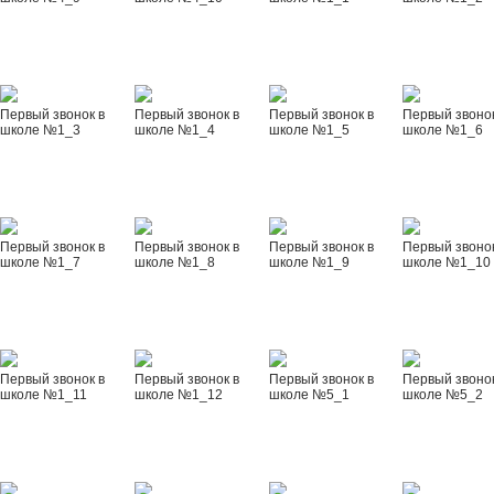
Первый звонок в
Первый звонок в
Первый звонок в
Первый звонок
школе №1_3
школе №1_4
школе №1_5
школе №1_6
Первый звонок в
Первый звонок в
Первый звонок в
Первый звонок
школе №1_7
школе №1_8
школе №1_9
школе №1_10
Первый звонок в
Первый звонок в
Первый звонок в
Первый звонок
школе №1_11
школе №1_12
школе №5_1
школе №5_2