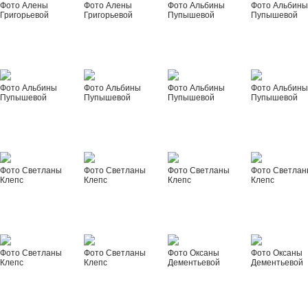
Фото Алены
Фото Алены
Фото Альбины
Фото Альбин
Григорьевой
Григорьевой
Пупышевой
Пупышевой
Фото Альбины
Фото Альбины
Фото Альбины
Фото Альбин
Пупышевой
Пупышевой
Пупышевой
Пупышевой
Фото Светланы
Фото Светланы
Фото Светланы
Фото Светла
Клепс
Клепс
Клепс
Клепс
Фото Светланы
Фото Светланы
Фото Оксаны
Фото Оксаны
Клепс
Клепс
Дементьевой
Дементьевой