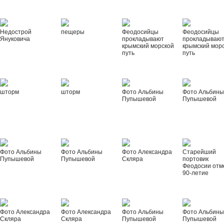
Недострой
пещеры
Феодосийцы
Феодосийцы
Януковича
прокладывают
прокладываю
крымский морской
крымский мор
путь
путь
шторм
шторм
Фото Альбины
Фото Альбин
Пупышевой
Пупышевой
Фото Альбины
Фото Альбины
Фото Александра
Старейший
Пупышевой
Пупышевой
Скляра
портовик
Феодосии отм
90-летие
Фото Александра
Фото Александра
Фото Альбины
Фото Альбин
Скляра
Скляра
Пупышевой
Пупышевой