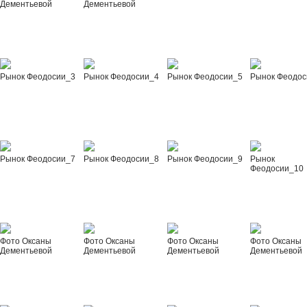
Дементьевой
Дементьевой
Рынок Феодосии_3
Рынок Феодосии_4
Рынок Феодосии_5
Рынок Феодос
Рынок Феодосии_7
Рынок Феодосии_8
Рынок Феодосии_9
Рынок
Феодосии_10
Фото Оксаны
Фото Оксаны
Фото Оксаны
Фото Оксаны
Дементьевой
Дементьевой
Дементьевой
Дементьевой