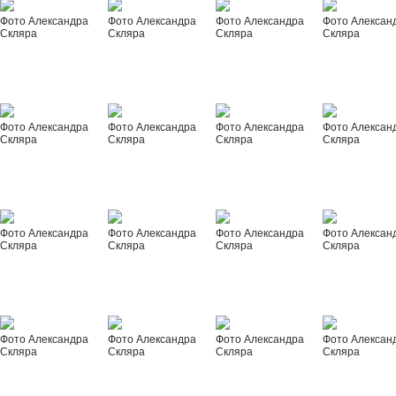
Фото Александра
Фото Александра
Фото Александра
Фото Алексан
Скляра
Скляра
Скляра
Скляра
Фото Александра
Фото Александра
Фото Александра
Фото Алексан
Скляра
Скляра
Скляра
Скляра
Фото Александра
Фото Александра
Фото Александра
Фото Алексан
Скляра
Скляра
Скляра
Скляра
Фото Александра
Фото Александра
Фото Александра
Фото Алексан
Скляра
Скляра
Скляра
Скляра