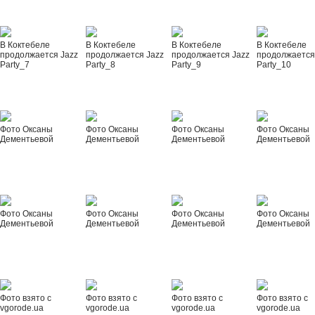
В Коктебеле
В Коктебеле
В Коктебеле
В Коктебеле
продолжается Jazz
продолжается Jazz
продолжается Jazz
продолжается
Party_7
Party_8
Party_9
Party_10
Фото Оксаны
Фото Оксаны
Фото Оксаны
Фото Оксаны
Дементьевой
Дементьевой
Дементьевой
Дементьевой
Фото Оксаны
Фото Оксаны
Фото Оксаны
Фото Оксаны
Дементьевой
Дементьевой
Дементьевой
Дементьевой
Фото взято с
Фото взято с
Фото взято с
Фото взято с
vgorode.ua
vgorode.ua
vgorode.ua
vgorode.ua