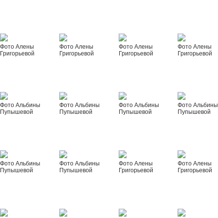
Фото Алены
Фото Алены
Фото Алены
Фото Алены
Григорьевой
Григорьевой
Григорьевой
Григорьевой
Фото Альбины
Фото Альбины
Фото Альбины
Фото Альбин
Пупышевой
Пупышевой
Пупышевой
Пупышевой
Фото Альбины
Фото Альбины
Фото Алены
Фото Алены
Пупышевой
Пупышевой
Григорьевой
Григорьевой