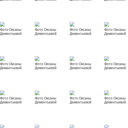
Фото Оксаны
Фото Оксаны
Фото Оксаны
Фото Оксаны
Дементьевой
Дементьевой
Дементьевой
Дементьевой
Фото Оксаны
Фото Оксаны
Фото Оксаны
Фото Оксаны
Дементьевой
Дементьевой
Дементьевой
Дементьевой
Фото Оксаны
Фото Оксаны
Фото Оксаны
Фото Оксаны
Дементьевой
Дементьевой
Дементьевой
Дементьевой