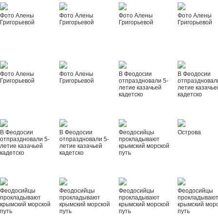
Фото Алены
Фото Алены
Фото Алены
Фото Алены
Григорьевой
Григорьевой
Григорьевой
Григорьевой
Фото Алены
Фото Алены
В Феодосии
В Феодосии
Григорьевой
Григорьевой
отпраздновали 5-
отпраздновал
летие казачьей
летие казачье
кадетско
кадетско
В Феодосии
В Феодосии
Феодосийцы
Острова
отпраздновали 5-
отпраздновали 5-
прокладывают
летие казачьей
летие казачьей
крымский морской
кадетско
кадетско
путь
Феодосийцы
Феодосийцы
Феодосийцы
Феодосийцы
прокладывают
прокладывают
прокладывают
прокладываю
крымский морской
крымский морской
крымский морской
крымский мор
путь
путь
путь
путь