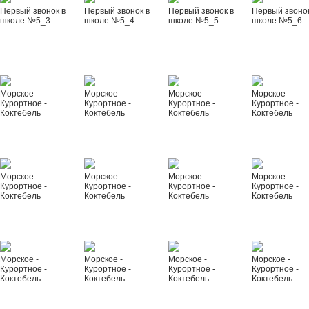
Первый звонок в
Первый звонок в
Первый звонок в
Первый звонок
школе №5_3
школе №5_4
школе №5_5
школе №5_6
Морское -
Морское -
Морское -
Морское -
Курортное -
Курортное -
Курортное -
Курортное -
Коктебель
Коктебель
Коктебель
Коктебель
Морское -
Морское -
Морское -
Морское -
Курортное -
Курортное -
Курортное -
Курортное -
Коктебель
Коктебель
Коктебель
Коктебель
Морское -
Морское -
Морское -
Морское -
Курортное -
Курортное -
Курортное -
Курортное -
Коктебель
Коктебель
Коктебель
Коктебель