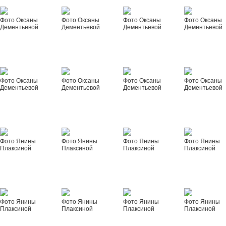
Фото Оксаны
Фото Оксаны
Фото Оксаны
Фото Оксаны
Дементьевой
Дементьевой
Дементьевой
Дементьевой
Фото Оксаны
Фото Оксаны
Фото Оксаны
Фото Оксаны
Дементьевой
Дементьевой
Дементьевой
Дементьевой
Фото Янины
Фото Янины
Фото Янины
Фото Янины
Плаксиной
Плаксиной
Плаксиной
Плаксиной
Фото Янины
Фото Янины
Фото Янины
Фото Янины
Плаксиной
Плаксиной
Плаксиной
Плаксиной