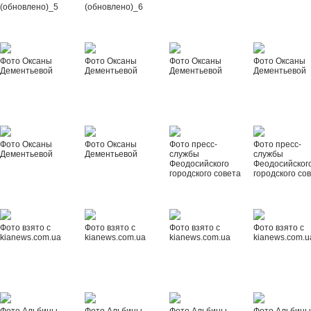
(обновлено)_5
(обновлено)_6
Фото Оксаны
Фото Оксаны
Фото Оксаны
Фото Оксаны
Дементьевой
Дементьевой
Дементьевой
Дементьевой
Фото Оксаны
Фото Оксаны
Фото пресс-
Фото пресс-
Дементьевой
Дементьевой
службы
службы
Феодосийского
Феодосийског
городского совета
городского со
Фото взято с
Фото взято с
Фото взято с
Фото взято с
kianews.com.ua
kianews.com.ua
kianews.com.ua
kianews.com.u