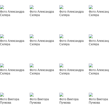
Фото Александра
Фото Александра
Фото Александра
Фото Алексан
Скляра
Скляра
Скляра
Скляра
Фото Александра
Фото Александра
Фото Александра
Фото Алексан
Скляра
Скляра
Скляра
Скляра
Фото Александра
Фото Александра
Фото Александра
Фото Алексан
Скляра
Скляра
Скляра
Скляра
Фото Виктора
Фото Виктора
Фото Виктора
Фото Виктора
Пучкова
Пучкова
Пучкова
Пучкова