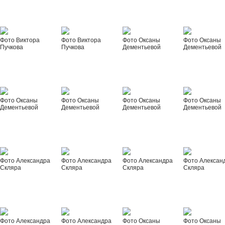
Фото Виктора
Фото Виктора
Фото Оксаны
Фото Оксаны
Пучкова
Пучкова
Дементьевой
Дементьевой
Фото Оксаны
Фото Оксаны
Фото Оксаны
Фото Оксаны
Дементьевой
Дементьевой
Дементьевой
Дементьевой
Фото Александра
Фото Александра
Фото Александра
Фото Алексан
Скляра
Скляра
Скляра
Скляра
Фото Александра
Фото Александра
Фото Оксаны
Фото Оксаны