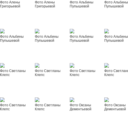
Фото Алены
Фото Алены
Фото Альбины
Фото Альбин
Григорьевой
Григорьевой
Пупышевой
Пупышевой
Фото Альбины
Фото Альбины
Фото Альбины
Фото Альбин
Пупышевой
Пупышевой
Пупышевой
Пупышевой
Фото Светланы
Фото Светланы
Фото Светланы
Фото Светла
Клепс
Клепс
Клепс
Клепс
Фото Светланы
Фото Светланы
Фото Оксаны
Фото Оксаны
Клепс
Клепс
Дементьевой
Дементьевой