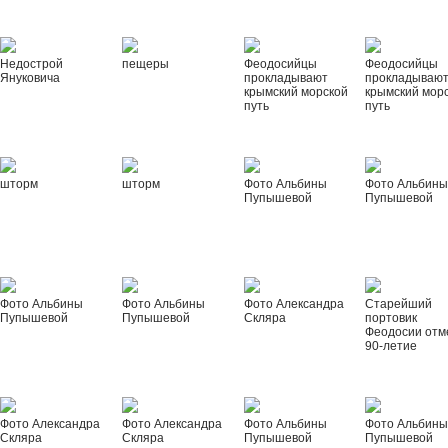
Недострой
пещеры
Феодосийцы
Феодосийцы
Януковича
прокладывают
прокладываю
крымский морской
крымский мор
путь
путь
шторм
шторм
Фото Альбины
Фото Альбин
Пупышевой
Пупышевой
Фото Альбины
Фото Альбины
Фото Александра
Старейший
Пупышевой
Пупышевой
Скляра
портовик
Феодосии отм
90-летие
Фото Александра
Фото Александра
Фото Альбины
Фото Альбин
Скляра
Скляра
Пупышевой
Пупышевой