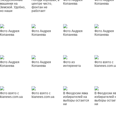
Экскурсионные
Погода хорошая, в
Фото Андрея
Фото Андрея
машинки на
центре чисто,
Копанева
Копанева
Земской. Удобно,
фонтан не
но наши
работает
Фото Андрея
Фото Андрея
Фото Андрея
Фото Андрея
Копанева
Копанева
Копанева
Копанева
Фото Андрея
Фото Андрея
Фото из
Фото взято с
Копанева
Копанева
интеренета
kianews.com.u
Фото взято с
Фото взято с
В Феодосии явка
В Феодосии я
kianews.com.ua
kianews.com.ua
избирателей на
избирателей 
выборы остается
выборы остае
ни
ни