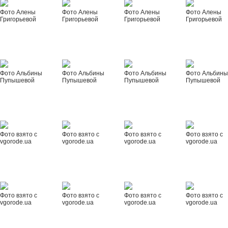
Фото Алены
Фото Алены
Фото Алены
Фото Алены
Григорьевой
Григорьевой
Григорьевой
Григорьевой
Фото Альбины
Фото Альбины
Фото Альбины
Фото Альбин
Пупышевой
Пупышевой
Пупышевой
Пупышевой
Фото взято с
Фото взято с
Фото взято с
Фото взято с
vgorode.ua
vgorode.ua
vgorode.ua
vgorode.ua
Фото взято с
Фото взято с
Фото взято с
Фото взято с
vgorode.ua
vgorode.ua
vgorode.ua
vgorode.ua