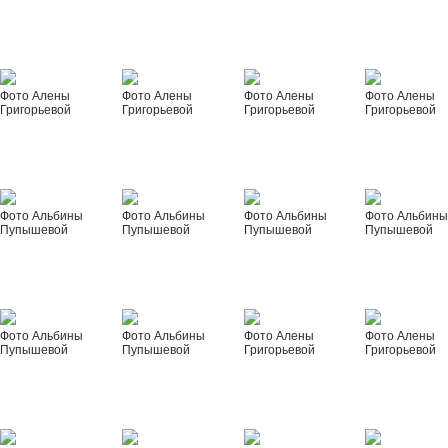
Фото Алены
Фото Алены
Фото Алены
Фото Алены
Григорьевой
Григорьевой
Григорьевой
Григорьевой
Фото Альбины
Фото Альбины
Фото Альбины
Фото Альбин
Пупышевой
Пупышевой
Пупышевой
Пупышевой
Фото Альбины
Фото Альбины
Фото Алены
Фото Алены
Пупышевой
Пупышевой
Григорьевой
Григорьевой