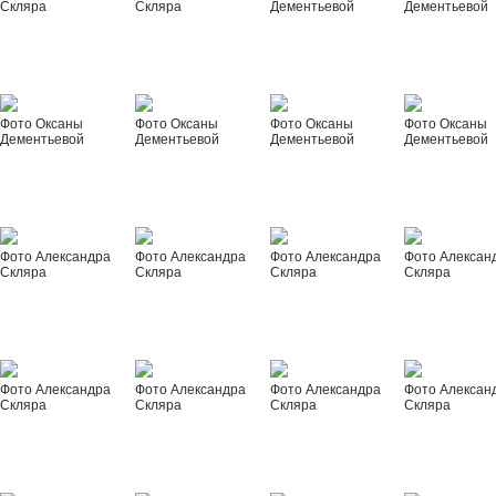
Скляра
Скляра
Дементьевой
Дементьевой
Фото Оксаны
Фото Оксаны
Фото Оксаны
Фото Оксаны
Дементьевой
Дементьевой
Дементьевой
Дементьевой
Фото Александра
Фото Александра
Фото Александра
Фото Алексан
Скляра
Скляра
Скляра
Скляра
Фото Александра
Фото Александра
Фото Александра
Фото Алексан
Скляра
Скляра
Скляра
Скляра