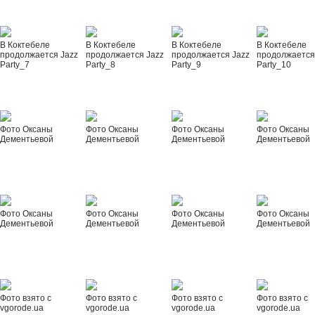
В Коктебеле
В Коктебеле
В Коктебеле
В Коктебеле
продолжается Jazz
продолжается Jazz
продолжается Jazz
продолжается
Party_7
Party_8
Party_9
Party_10
Фото Оксаны
Фото Оксаны
Фото Оксаны
Фото Оксаны
Дементьевой
Дементьевой
Дементьевой
Дементьевой
Фото Оксаны
Фото Оксаны
Фото Оксаны
Фото Оксаны
Дементьевой
Дементьевой
Дементьевой
Дементьевой
Фото взято с
Фото взято с
Фото взято с
Фото взято с
vgorode.ua
vgorode.ua
vgorode.ua
vgorode.ua