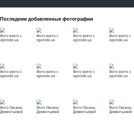
Последнии добавленные фотографии
Фото взято с
Фото взято с
Фото взято с
Фото взято с
vgorode.ua
vgorode.ua
vgorode.ua
vgorode.ua
Фото взято с
Фото взято с
Фото взято с
Фото взято с
vgorode.ua
vgorode.ua
vgorode.ua
vgorode.ua
Фото Оксаны
Фото Оксаны
Фото Оксаны
Фото Оксаны
Дементьевой
Дементьевой
Дементьевой
Дементьевой