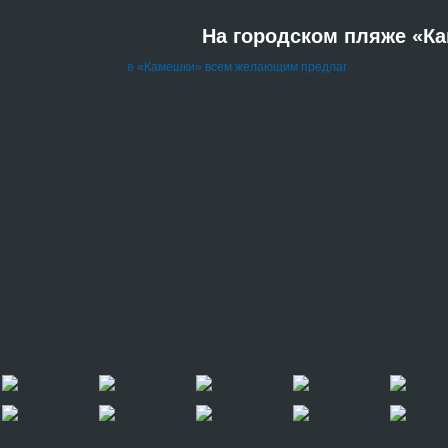
На городском пляже «К