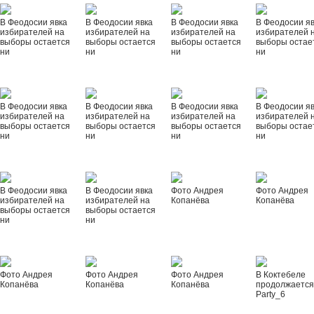
В Феодосии явка
В Феодосии явка
В Феодосии явка
В Феодосии я
избирателей на
избирателей на
избирателей на
избирателей 
выборы остается
выборы остается
выборы остается
выборы остае
ни
ни
ни
ни
В Феодосии явка
В Феодосии явка
В Феодосии явка
В Феодосии я
избирателей на
избирателей на
избирателей на
избирателей 
выборы остается
выборы остается
выборы остается
выборы остае
ни
ни
ни
ни
В Феодосии явка
В Феодосии явка
Фото Андрея
Фото Андрея
избирателей на
избирателей на
Копанёва
Копанёва
выборы остается
выборы остается
ни
ни
Фото Андрея
Фото Андрея
Фото Андрея
В Коктебеле
Копанёва
Копанёва
Копанёва
продолжается
Party_6