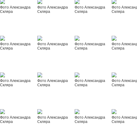
Фото Александра
Фото Александра
Фото Александра
Фото Алексан
Скляра
Скляра
Скляра
Скляра
Фото Александра
Фото Александра
Фото Александра
Фото Алексан
Скляра
Скляра
Скляра
Скляра
Фото Александра
Фото Александра
Фото Александра
Фото Алексан
Скляра
Скляра
Скляра
Скляра
Фото Александра
Фото Александра
Фото Александра
Фото Алексан
Скляра
Скляра
Скляра
Скляра