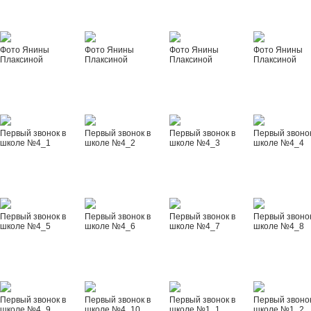
Фото Янины
Фото Янины
Фото Янины
Фото Янины
Плаксиной
Плаксиной
Плаксиной
Плаксиной
Первый звонок в
Первый звонок в
Первый звонок в
Первый звонок
школе №4_1
школе №4_2
школе №4_3
школе №4_4
Первый звонок в
Первый звонок в
Первый звонок в
Первый звонок
школе №4_5
школе №4_6
школе №4_7
школе №4_8
Первый звонок в
Первый звонок в
Первый звонок в
Первый звонок
школе №4_9
школе №4_10
школе №1_1
школе №1_2