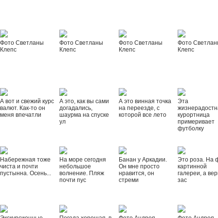
Фото Светланы
Фото Светланы
Фото Светланы
Фото Светла
Клепс
Клепс
Клепс
Клепс
А вот и свежий курс
А это, как вы сами
А это винная точка
Эта
валют. Как-то он
догадались,
на переезде, с
жизнерадостн
меня впечатли
шаурма на спуске
которой все лето
курортница
ул
примеривает
футболку
Набережная тоже
На море сегодня
Банан у Аркадии.
Это роза. На 
чиста и почти
небольшое
Он мне просто
картинной
пустынна. Осень...
волнение. Пляж
нравится, он
галереи, а вер
почти пус
стреми
зас