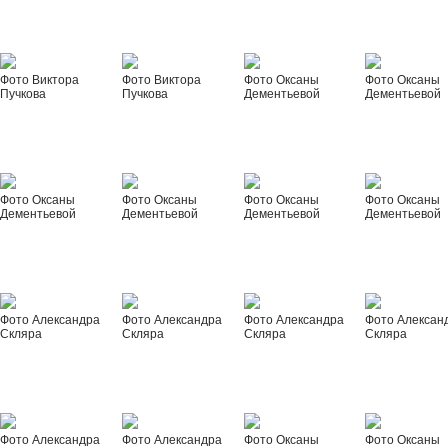
Фото Виктора
Фото Виктора
Фото Оксаны
Фото Оксаны
Пучкова
Пучкова
Дементьевой
Дементьевой
Фото Оксаны
Фото Оксаны
Фото Оксаны
Фото Оксаны
Дементьевой
Дементьевой
Дементьевой
Дементьевой
Фото Александра
Фото Александра
Фото Александра
Фото Алексан
Скляра
Скляра
Скляра
Скляра
Фото Александра
Фото Александра
Фото Оксаны
Фото Оксаны