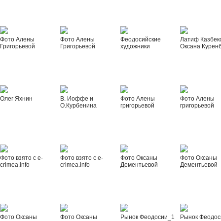
Фото Алены
Фото Алены
Феодосийские
Латиф Казбек
Григорьевой
Григорьевой
художники
Оксана Курен
Олег Яхнин
В. Иоффе и
Фото Алены
Фото Алены
О.Курбенина
григорьевой
григорьевой
Фото взято с e-
Фото взято с e-
Фото Оксаны
Фото Оксаны
crimea.info
crimea.info
Дементьевой
Дементьевой
Фото Оксаны
Фото Оксаны
Рынок Феодосии_1
Рынок Феодос