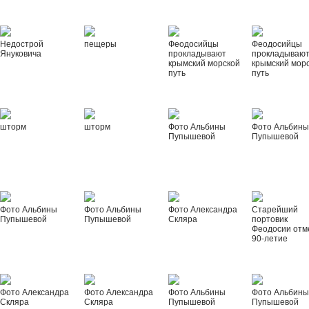
Недострой
пещеры
Феодосийцы
Феодосийцы
Януковича
прокладывают
прокладываю
крымский морской
крымский мор
путь
путь
шторм
шторм
Фото Альбины
Фото Альбин
Пупышевой
Пупышевой
Фото Альбины
Фото Альбины
Фото Александра
Старейший
Пупышевой
Пупышевой
Скляра
портовик
Феодосии отм
90-летие
Фото Александра
Фото Александра
Фото Альбины
Фото Альбин
Скляра
Скляра
Пупышевой
Пупышевой