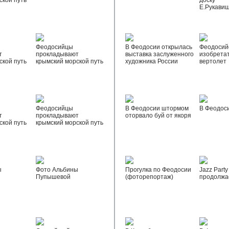
ской путь
доску
Е.Рукави
Феодосийцы
В Феодосии открылась
Феодосий
т
прокладывают
выставка заслуженного
изобрета
ской путь
крымский морской путь
художника России
вертолет
Феодосийцы
В Феодосии штормом
В Феодос
т
прокладывают
оторвало буй от якоря
ской путь
крымский морской путь
ы
Фото Альбины
Прогулка по Феодосии
Jazz Party
Пупышевой
(фоторепортаж)
продолжа