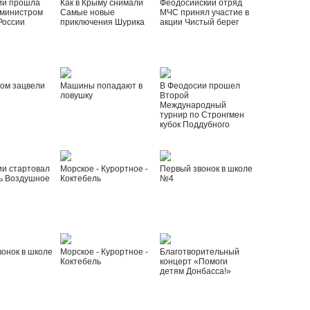
ии прошла
Как в Крыму снимали
Феодосийский отряд
 министром
Самые новые
МЧС принял участие в
России
приключения Шурика
акции Чистый берег
ом зацвели
Машины попадают в
В Феодосии прошел
ловушку
Второй
Международный
турнир по Стронгмен
кубок Поддубного
ии стартовал
Морское - Курортное -
Первый звонок в школе
ь Воздушное
Коктебель
№4
онок в школе
Морское - Курортное -
Благотворительный
Коктебель
концерт «Помоги
детям Донбасса!»