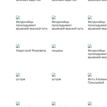
казачьей кадетско
казачьей кадетско
крымский мор
Феодосийцы
Феодосийцы
Феодосийцы
прокладывают
прокладывают
прокладываю
крымский морской путь
крымский морской путь
крымский мор
Недострой Януковича
пещеры
Феодосийцы
прокладываю
крымский мор
шторм
шторм
Фото Альбин
Пупышевой