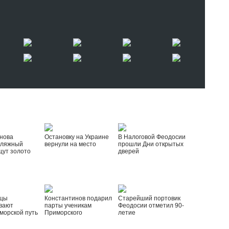
нова
Остановку на Украине
В Налоговой Феодосии
пляжный
вернули на место
прошли Дни открытых
щут золото
дверей
йцы
Константинов подарил
Старейший портовик
вают
парты ученикам
Феодосии отметил 90-
морской путь
Приморского
летие