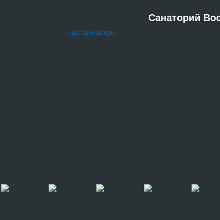
Санаторий Вос