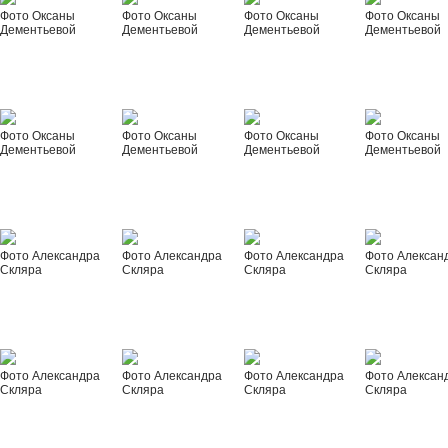
Фото Оксаны
Фото Оксаны
Фото Оксаны
Фото Оксаны
Дементьевой
Дементьевой
Дементьевой
Дементьевой
Фото Оксаны
Фото Оксаны
Фото Оксаны
Фото Оксаны
Дементьевой
Дементьевой
Дементьевой
Дементьевой
Фото Александра
Фото Александра
Фото Александра
Фото Алексан
Скляра
Скляра
Скляра
Скляра
Фото Александра
Фото Александра
Фото Александра
Фото Алексан
Скляра
Скляра
Скляра
Скляра