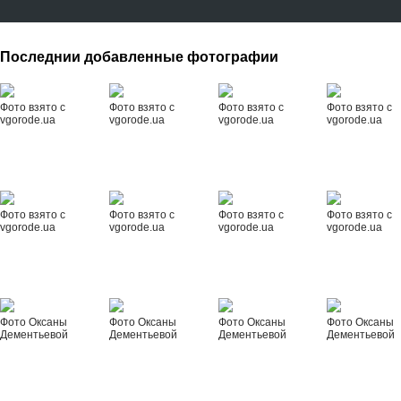
Последнии добавленные фотографии
Фото взято с
Фото взято с
Фото взято с
Фото взято с
vgorode.ua
vgorode.ua
vgorode.ua
vgorode.ua
Фото взято с
Фото взято с
Фото взято с
Фото взято с
vgorode.ua
vgorode.ua
vgorode.ua
vgorode.ua
Фото Оксаны
Фото Оксаны
Фото Оксаны
Фото Оксаны
Дементьевой
Дементьевой
Дементьевой
Дементьевой