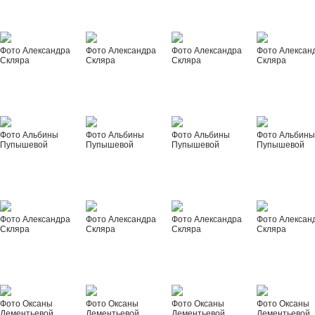
Фото Александра
Фото Александра
Фото Александра
Фото Алексан
Скляра
Скляра
Скляра
Скляра
Фото Альбины
Фото Альбины
Фото Альбины
Фото Альбин
Пупышевой
Пупышевой
Пупышевой
Пупышевой
Фото Александра
Фото Александра
Фото Александра
Фото Алексан
Скляра
Скляра
Скляра
Скляра
Фото Оксаны
Фото Оксаны
Фото Оксаны
Фото Оксаны
Дементьевой
Дементьевой
Дементьевой
Дементьевой