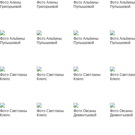
Фото Алены
Фото Алены
Фото Альбины
Фото Альбин
Григорьевой
Григорьевой
Пупышевой
Пупышевой
Фото Альбины
Фото Альбины
Фото Альбины
Фото Альбин
Пупышевой
Пупышевой
Пупышевой
Пупышевой
Фото Светланы
Фото Светланы
Фото Светланы
Фото Светла
Клепс
Клепс
Клепс
Клепс
Фото Светланы
Фото Светланы
Фото Оксаны
Фото Оксаны
Клепс
Клепс
Дементьевой
Дементьевой