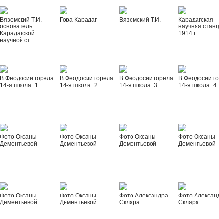
Вяземский Т.И. -
Гора Карадаг
Вяземский Т.И.
Карадагская
основатель
научная стан
Карадагской
1914 г.
научной ст
В Феодосии горела
В Феодосии горела
В Феодосии горела
В Феодосии г
14-я школа_1
14-я школа_2
14-я школа_3
14-я школа_4
Фото Оксаны
Фото Оксаны
Фото Оксаны
Фото Оксаны
Дементьевой
Дементьевой
Дементьевой
Дементьевой
Фото Оксаны
Фото Оксаны
Фото Александра
Фото Алексан
Дементьевой
Дементьевой
Скляра
Скляра