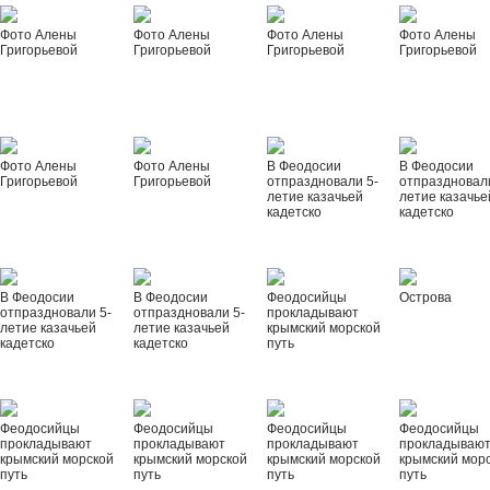
Фото Алены
Фото Алены
Фото Алены
Фото Алены
Григорьевой
Григорьевой
Григорьевой
Григорьевой
Фото Алены
Фото Алены
В Феодосии
В Феодосии
Григорьевой
Григорьевой
отпраздновали 5-
отпраздновал
летие казачьей
летие казачье
кадетско
кадетско
В Феодосии
В Феодосии
Феодосийцы
Острова
отпраздновали 5-
отпраздновали 5-
прокладывают
летие казачьей
летие казачьей
крымский морской
кадетско
кадетско
путь
Феодосийцы
Феодосийцы
Феодосийцы
Феодосийцы
прокладывают
прокладывают
прокладывают
прокладываю
крымский морской
крымский морской
крымский морской
крымский мор
путь
путь
путь
путь