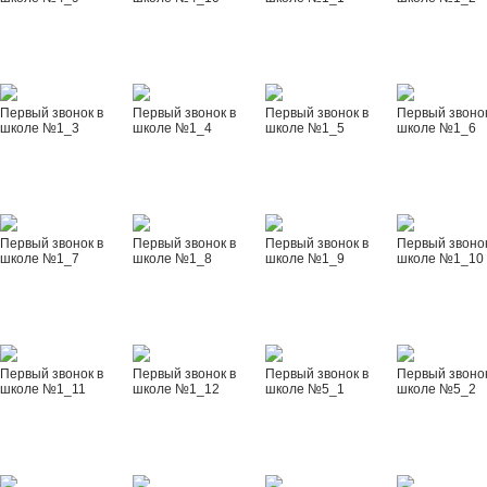
Первый звонок в
Первый звонок в
Первый звонок в
Первый звонок
школе №1_3
школе №1_4
школе №1_5
школе №1_6
Первый звонок в
Первый звонок в
Первый звонок в
Первый звонок
школе №1_7
школе №1_8
школе №1_9
школе №1_10
Первый звонок в
Первый звонок в
Первый звонок в
Первый звонок
школе №1_11
школе №1_12
школе №5_1
школе №5_2