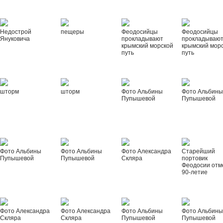
Недострой
пещеры
Феодосийцы
Феодосийцы
Януковича
прокладывают
прокладываю
крымский морской
крымский мор
путь
путь
шторм
шторм
Фото Альбины
Фото Альбин
Пупышевой
Пупышевой
Фото Альбины
Фото Альбины
Фото Александра
Старейший
Пупышевой
Пупышевой
Скляра
портовик
Феодосии отм
90-летие
Фото Александра
Фото Александра
Фото Альбины
Фото Альбин
Скляра
Скляра
Пупышевой
Пупышевой