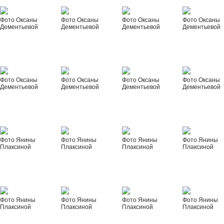
Фото Оксаны
Фото Оксаны
Фото Оксаны
Фото Оксаны
Дементьевой
Дементьевой
Дементьевой
Дементьевой
Фото Оксаны
Фото Оксаны
Фото Оксаны
Фото Оксаны
Дементьевой
Дементьевой
Дементьевой
Дементьевой
Фото Янины
Фото Янины
Фото Янины
Фото Янины
Плаксиной
Плаксиной
Плаксиной
Плаксиной
Фото Янины
Фото Янины
Фото Янины
Фото Янины
Плаксиной
Плаксиной
Плаксиной
Плаксиной