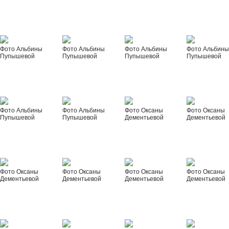
Фото Альбины
Фото Альбины
Фото Альбины
Фото Альбин
Пупышевой
Пупышевой
Пупышевой
Пупышевой
Фото Альбины
Фото Альбины
Фото Оксаны
Фото Оксаны
Пупышевой
Пупышевой
Дементьевой
Дементьевой
Фото Оксаны
Фото Оксаны
Фото Оксаны
Фото Оксаны
Дементьевой
Дементьевой
Дементьевой
Дементьевой