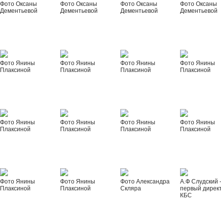
Фото Оксаны
Фото Оксаны
Фото Оксаны
Фото Оксаны
Дементьевой
Дементьевой
Дементьевой
Дементьевой
Фото Янины
Фото Янины
Фото Янины
Фото Янины
Плаксиной
Плаксиной
Плаксиной
Плаксиной
Фото Янины
Фото Янины
Фото Янины
Фото Янины
Плаксиной
Плаксиной
Плаксиной
Плаксиной
Фото Янины
Фото Янины
Фото Александра
А.Ф Слудский 
Плаксиной
Плаксиной
Скляра
первый дирек
КБС