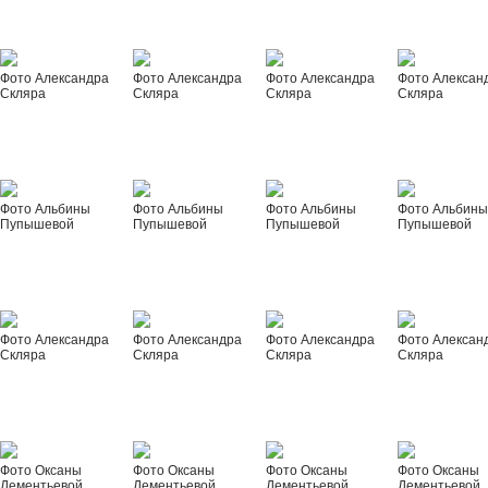
Фото Александра
Фото Александра
Фото Александра
Фото Алексан
Скляра
Скляра
Скляра
Скляра
Фото Альбины
Фото Альбины
Фото Альбины
Фото Альбин
Пупышевой
Пупышевой
Пупышевой
Пупышевой
Фото Александра
Фото Александра
Фото Александра
Фото Алексан
Скляра
Скляра
Скляра
Скляра
Фото Оксаны
Фото Оксаны
Фото Оксаны
Фото Оксаны
Дементьевой
Дементьевой
Дементьевой
Дементьевой