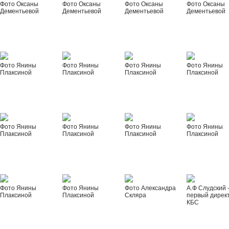
Фото Оксаны
Фото Оксаны
Фото Оксаны
Фото Оксаны
Дементьевой
Дементьевой
Дементьевой
Дементьевой
Фото Янины
Фото Янины
Фото Янины
Фото Янины
Плаксиной
Плаксиной
Плаксиной
Плаксиной
Фото Янины
Фото Янины
Фото Янины
Фото Янины
Плаксиной
Плаксиной
Плаксиной
Плаксиной
Фото Янины
Фото Янины
Фото Александра
А.Ф Слудский 
Плаксиной
Плаксиной
Скляра
первый дирек
КБС