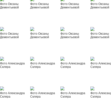
Фото Оксаны
Фото Оксаны
Фото Оксаны
Фото Оксаны
Дементьевой
Дементьевой
Дементьевой
Дементьевой
Фото Оксаны
Фото Оксаны
Фото Оксаны
Фото Оксаны
Дементьевой
Дементьевой
Дементьевой
Дементьевой
Фото Александра
Фото Александра
Фото Александра
Фото Алексан
Скляра
Скляра
Скляра
Скляра
Фото Александра
Фото Александра
Фото Александра
Фото Алексан
Скляра
Скляра
Скляра
Скляра