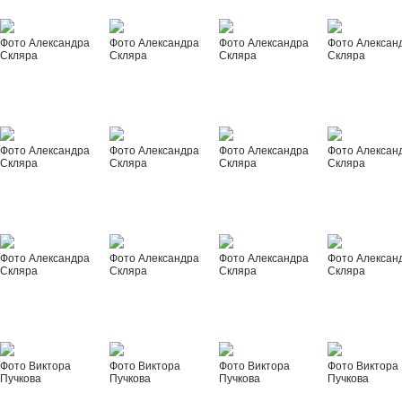
Фото Александра
Фото Александра
Фото Александра
Фото Алексан
Скляра
Скляра
Скляра
Скляра
Фото Александра
Фото Александра
Фото Александра
Фото Алексан
Скляра
Скляра
Скляра
Скляра
Фото Александра
Фото Александра
Фото Александра
Фото Алексан
Скляра
Скляра
Скляра
Скляра
Фото Виктора
Фото Виктора
Фото Виктора
Фото Виктора
Пучкова
Пучкова
Пучкова
Пучкова