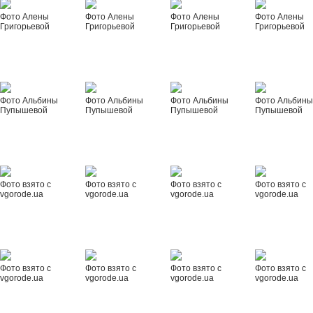
Фото Алены
Фото Алены
Фото Алены
Фото Алены
Григорьевой
Григорьевой
Григорьевой
Григорьевой
Фото Альбины
Фото Альбины
Фото Альбины
Фото Альбин
Пупышевой
Пупышевой
Пупышевой
Пупышевой
Фото взято с
Фото взято с
Фото взято с
Фото взято с
vgorode.ua
vgorode.ua
vgorode.ua
vgorode.ua
Фото взято с
Фото взято с
Фото взято с
Фото взято с
vgorode.ua
vgorode.ua
vgorode.ua
vgorode.ua