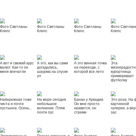
Фото Светланы
Фото Светланы
Фото Светланы
Фото Светла
Клепс
Клепс
Клепс
Клепс
А вот и свежий курс
А это, как вы сами
А это винная точка
Эта
валют. Как-то он
догадались,
на переезде, с
жизнерадостн
меня впечатли
шаурма на спуске
которой все лето
курортница
ул
примеривает
футболку
Набережная тоже
На море сегодня
Банан у Аркадии.
Это роза. На 
чиста и почти
небольшое
Он мне просто
картинной
пустынна. Осень...
волнение. Пляж
нравится, он
галереи, а вер
почти пус
стреми
зас