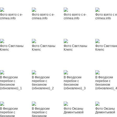
Фото взято с e-
Фото взято с e-
Фото взято с e-
Фото взято с e
crimea.info
crimea.info
crimea.info
crimea.info
Фото Светланы
Фото Светланы
Фото Светланы
Фото Светла
Клепс
Клепс
Клепс
Клепс
В Феодосии
В Феодосии
В Феодосии
В Феодосии
перебои с
перебои с
перебои с
перебои с
бензином
бензином
бензином
бензином
(обновлено)_1
(обновлено)_2
(обновлено)_3
(обновлено)_
В Феодосии
В Феодосии
Фото Оксаны
Фото Оксаны
перебои с
перебои с
Дементьевой
Дементьевой
бензином
бензином