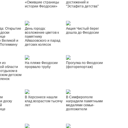
«Ожившие страницы
достижений и
истории Феодосии»
"Эстафета детства"
да: Открытие
День города:
Акция Чистый берег
 доски
возложение цветов к
дошла до Феодосии
ице
памятнику
 Великой и
Айвазовского и парад
 Потемкину
детских колясок
и из
На пляже Феодосии
Прогулка по Феодосии
ой области
прорвало трубу
(фоторепортаж)
 отдыхом в
ском детском
рленок
ии
В Херсонесе нашли
В Симферополе
и доску
клад возрастом тысячу
наградили памятными
ой
лет
медалями семьи-
ице
долгожители