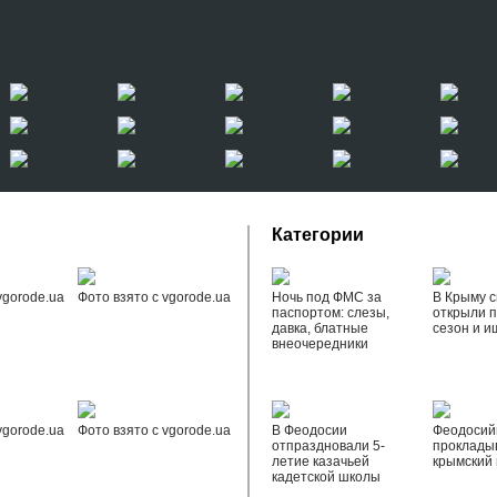
Категории
vgorode.ua
Фото взято с vgorode.ua
Ночь под ФМС за
В Крыму с
паспортом: слезы,
открыли 
давка, блатные
сезон и и
внеочередники
vgorode.ua
Фото взято с vgorode.ua
В Феодосии
Феодоси
отпраздновали 5-
проклады
летие казачьей
крымский 
кадетской школы