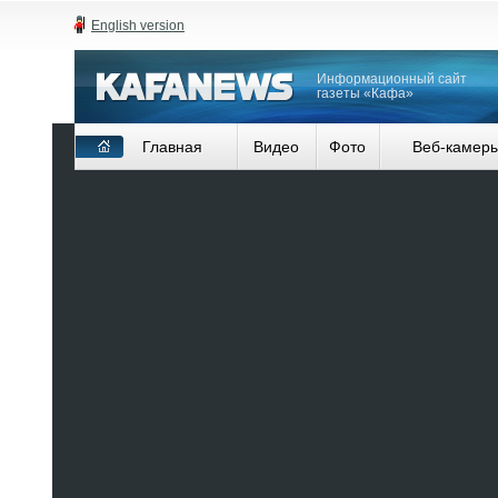
English version
Информационный сайт
газеты «Кафа»
Главная
Видео
Фото
Веб-камер