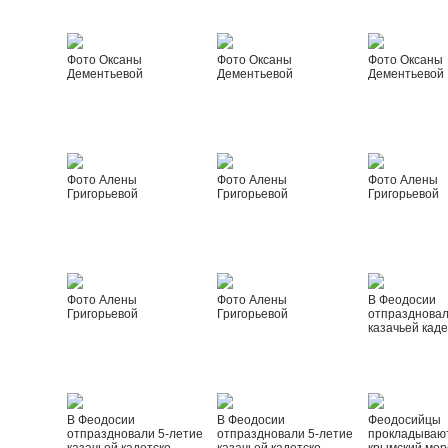
Фото Оксаны
Фото Оксаны
Фото Оксаны
Дементьевой
Дементьевой
Дементьевой
Фото Алены
Фото Алены
Фото Алены
Григорьевой
Григорьевой
Григорьевой
Фото Алены
Фото Алены
В Феодосии
Григорьевой
Григорьевой
отпраздновал
казачьей каде
В Феодосии
В Феодосии
Феодосийцы
отпраздновали 5-летие
отпраздновали 5-летие
прокладываю