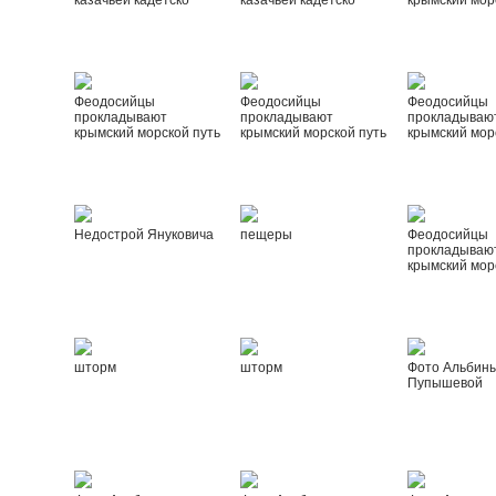
казачьей кадетско
казачьей кадетско
крымский мор
Феодосийцы
Феодосийцы
Феодосийцы
прокладывают
прокладывают
прокладываю
крымский морской путь
крымский морской путь
крымский мор
Недострой Януковича
пещеры
Феодосийцы
прокладываю
крымский мор
шторм
шторм
Фото Альбин
Пупышевой