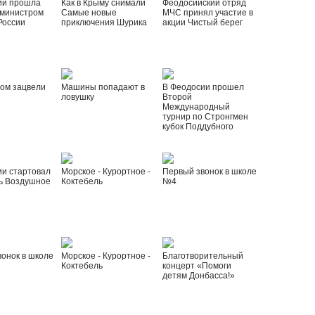
ии прошла
Как в Крыму снимали
Феодосийский отряд
 министром
Самые новые
МЧС принял участие в
России
приключения Шурика
акции Чистый берег
ом зацвели
Машины попадают в
В Феодосии прошел
ловушку
Второй
Международный
турнир по Стронгмен
кубок Поддубного
ии стартовал
Морское - Курортное -
Первый звонок в школе
ь Воздушное
Коктебель
№4
онок в школе
Морское - Курортное -
Благотворительный
Коктебель
концерт «Помоги
детям Донбасса!»