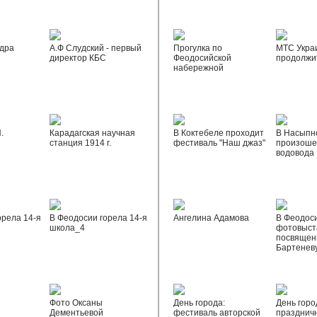
дра
А.Ф Слудский - первый
Прогулка по
МТС Укра
директор КБС
Феодосийской
продолжи
набережной
.
Карадагская научная
В Коктебеле проходит
В Насыпн
станция 1914 г.
фестиваль "Наш джаз"
произоше
водовода
орела 14-я
В Феодосии горела 14-я
Ангелина Адамова
В Феодос
школа_4
фотовыста
посвящен
Бартенев
Фото Оксаны
День города:
День горо
Дементьевой
фестиваль авторской
празднич