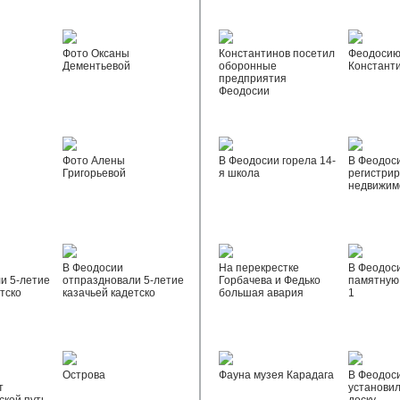
Фото Оксаны
Константинов посетил
Феодосию
Дементьевой
оборонные
Констант
предприятия
Феодосии
Фото Алены
В Феодосии горела 14-
В Феодос
Григорьевой
я школа
регистрир
недвижим
В Феодосии
На перекрестке
В Феодос
и 5-летие
отпраздновали 5-летие
Горбачева и Федько
памятную 
тско
казачьей кадетско
большая авария
1
Острова
Фауна музея Карадага
В Феодос
т
установи