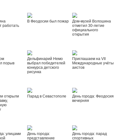
ина
В Феодосии был пожар
Дом-музей Волошина
т работать
отметил 30-летие
официального
открытия
ом
Дельфинарий Немо
Приглашаем на VII
л порыв
выбрал победителей
Международные учёты
конкурса детского
аистов
рисунка
ии открыли
Парад в Севастополе
День города: Феодосия
вку,
вечерняя
ную
у
да: улицами
День города:
День города: парад
ной
представление
спортивных