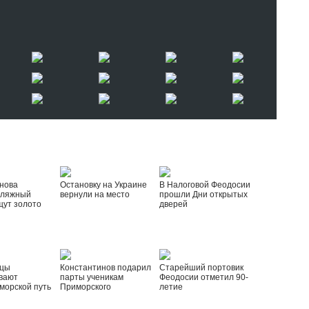
нова
Остановку на Украине
В Налоговой Феодосии
пляжный
вернули на место
прошли Дни открытых
щут золото
дверей
йцы
Константинов подарил
Старейший портовик
вают
парты ученикам
Феодосии отметил 90-
морской путь
Приморского
летие