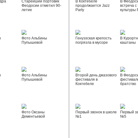
дра
Старейший портовик
В Коктебеле
В Феодос
Феодосии отметил 90-
продолжается Jazz
встреча с
летие
Party
культуры 
ы
Фото Альбины
Генуэзская крепость
В Курортн
Пупышевой
погрязла в мусоре
каштаны
ы
Фото Альбины
Второй день джазового
В Феодос
Пупышевой
фестиваля в
фестивал
Коктебеле
братство
Фото Оксаны
Первый звонок в школе
Первый зв
Дементьевой
№1
№5