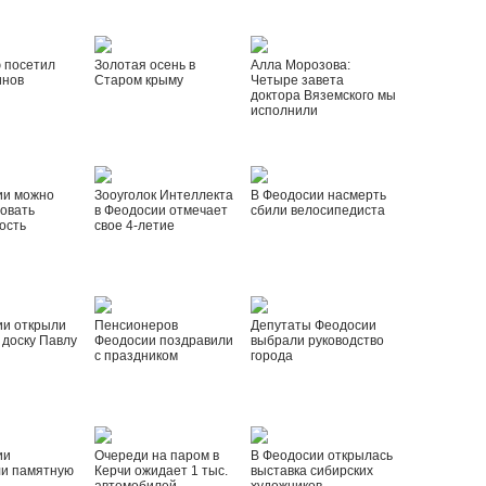
 посетил
Золотая осень в
Алла Морозова:
инов
Старом крыму
Четыре завета
доктора Вяземского мы
исполнили
ии можно
Зооуголок Интеллекта
В Феодосии насмерть
овать
в Феодосии отмечает
сбили велосипедиста
ость
свое 4-летие
ии открыли
Пенсионеров
Депутаты Феодосии
доску Павлу
Феодосии поздравили
выбрали руководство
с праздником
города
ии
Очереди на паром в
В Феодосии открылась
ли памятную
Керчи ожидает 1 тыс.
выставка сибирских