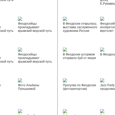
ской путь
доску
Е.Рукави
Феодосийцы
В Феодосии открылась
Феодосий
т
прокладывают
выставка заслуженного
изобрета
ской путь
крымский морской путь
художника России
вертолет
Феодосийцы
В Феодосии штормом
В Феодос
т
прокладывают
оторвало буй от якоря
ской путь
крымский морской путь
ы
Фото Альбины
Прогулка по Феодосии
Jazz Party
Пупышевой
(фоторепортаж)
продолжа