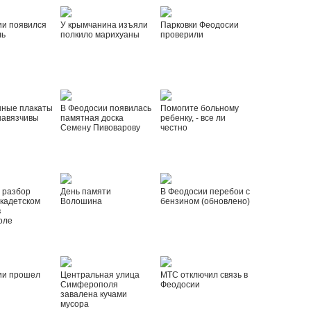
ии появился
У крымчанина изъяли
Парковки Феодосии
ль
полкило марихуаны
проверили
нные плакаты
В Феодосии появилась
Помогите больному
навязчивы
памятная доска
ребенку, - все ли
Семену Пивоварову
честно
 разбор
День памяти
В Феодосии перебои с
 кадетском
Волошина
бензином (обновлено)
в
оле
ии прошел
Центральная улица
МТС отключил связь в
Симферополя
Феодосии
завалена кучами
мусора