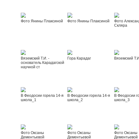
Фото Янины Плаксиной
Фото Янины Плаксиной
Фото Алексан
Скляра
Вяземский Т.И. -
Гора Карадаг
Вяземский Т.И
основатель Карадагской
научной ст
В Феодосии горела 14-я
В Феодосии горела 14-я
В Феодосии г
школа_1
школа_2
школа_3
Фото Оксаны
Фото Оксаны
Фото Оксаны
Дементьевой
Дементьевой
Дементьевой