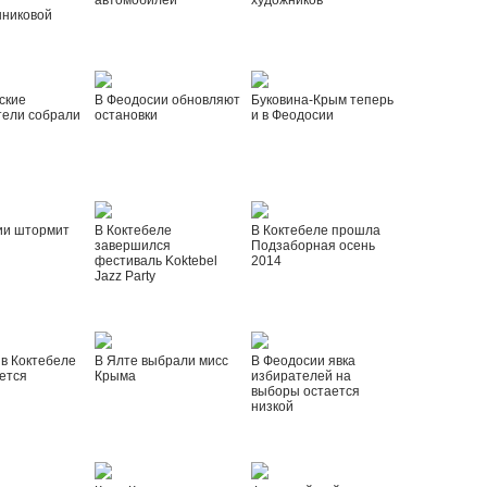
автомобилей
художников
шниковой
ские
В Феодосии обновляют
Буковина-Крым теперь
тели собрали
остановки
и в Феодосии
ии штормит
В Коктебеле
В Коктебеле прошла
завершился
Подзаборная осень
фестиваль Koktebel
2014
Jazz Party
 в Коктебеле
В Ялте выбрали мисс
В Феодосии явка
ется
Крыма
избирателей на
выборы остается
низкой