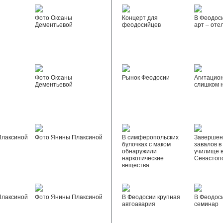
Фото Оксаны
Концерт для
В Феодос
Дементьевой
феодосийцев
арт – оте
Фото Оксаны
Рынок Феодосии
Агитацио
Дементьевой
слишком 
Плаксиной
Фото Янины Плаксиной
В симферопольских
Завершен
булочках с маком
завалов в
обнаружили
училище 
наркотические
Севастоп
вещества
Плаксиной
Фото Янины Плаксиной
В Феодосии крупная
В Феодос
автоавария
семинар