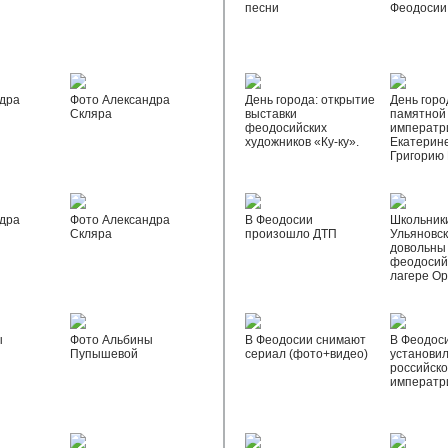
песни
Феодосии
дра
Фото Александра
День города: открытие
День горо
Скляра
выставки
памятной
феодосийских
императр
художников «Ку-ку».
Екатерине
Григорию
дра
Фото Александра
В Феодосии
Школьник
Скляра
произошло ДТП
Ульяновск
довольны
феодосий
лагере О
ы
Фото Альбины
В Феодосии снимают
В Феодос
Пупышевой
сериал (фото+видео)
установил
российск
императр