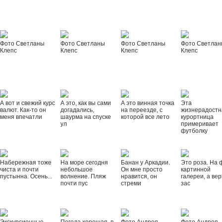
Фото Светланы
Фото Светланы
Фото Светланы
Фото Светла
Клепс
Клепс
Клепс
Клепс
А вот и свежий курс
А это, как вы сами
А это винная точка
Эта
валют. Как-то он
догадались,
на переезде, с
жизнерадостн
меня впечатли
шаурма на спуске
которой все лето
курортница
ул
примеривает
футболку
Набережная тоже
На море сегодня
Банан у Аркадии.
Это роза. На 
чиста и почти
небольшое
Он мне просто
картинной
пустынна. Осень...
волнение. Пляж
нравится, он
галереи, а вер
почти пус
стреми
зас