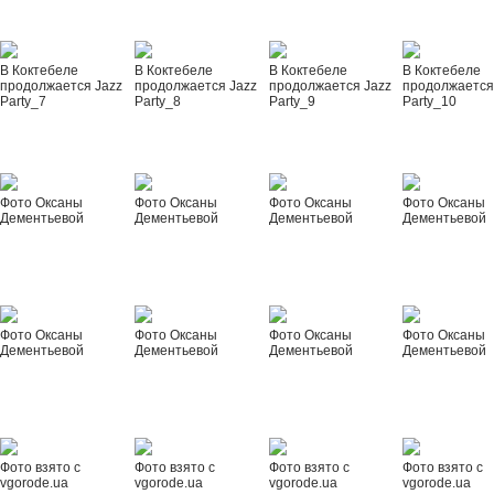
В Коктебеле
В Коктебеле
В Коктебеле
В Коктебеле
продолжается Jazz
продолжается Jazz
продолжается Jazz
продолжается
Party_7
Party_8
Party_9
Party_10
Фото Оксаны
Фото Оксаны
Фото Оксаны
Фото Оксаны
Дементьевой
Дементьевой
Дементьевой
Дементьевой
Фото Оксаны
Фото Оксаны
Фото Оксаны
Фото Оксаны
Дементьевой
Дементьевой
Дементьевой
Дементьевой
Фото взято с
Фото взято с
Фото взято с
Фото взято с
vgorode.ua
vgorode.ua
vgorode.ua
vgorode.ua