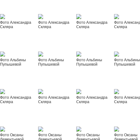
Фото Александра
Фото Александра
Фото Александра
Фото Алексан
Скляра
Скляра
Скляра
Скляра
Фото Альбины
Фото Альбины
Фото Альбины
Фото Альбин
Пупышевой
Пупышевой
Пупышевой
Пупышевой
Фото Александра
Фото Александра
Фото Александра
Фото Алексан
Скляра
Скляра
Скляра
Скляра
Фото Оксаны
Фото Оксаны
Фото Оксаны
Фото Оксаны
Дементьевой
Дементьевой
Дементьевой
Дементьевой