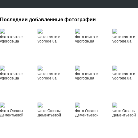
Последнии добавленные фотографии
Фото взято с
Фото взято с
Фото взято с
Фото взято с
vgorode.ua
vgorode.ua
vgorode.ua
vgorode.ua
Фото взято с
Фото взято с
Фото взято с
Фото взято с
vgorode.ua
vgorode.ua
vgorode.ua
vgorode.ua
Фото Оксаны
Фото Оксаны
Фото Оксаны
Фото Оксаны
Дементьевой
Дементьевой
Дементьевой
Дементьевой