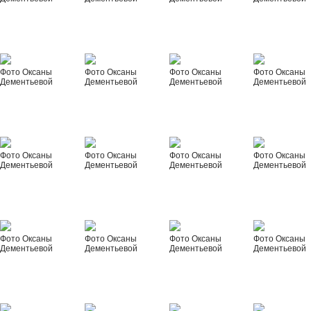
Фото Оксаны
Фото Оксаны
Фото Оксаны
Фото Оксаны
Дементьевой
Дементьевой
Дементьевой
Дементьевой
Фото Оксаны
Фото Оксаны
Фото Оксаны
Фото Оксаны
Дементьевой
Дементьевой
Дементьевой
Дементьевой
Фото Оксаны
Фото Оксаны
Фото Оксаны
Фото Оксаны
Дементьевой
Дементьевой
Дементьевой
Дементьевой