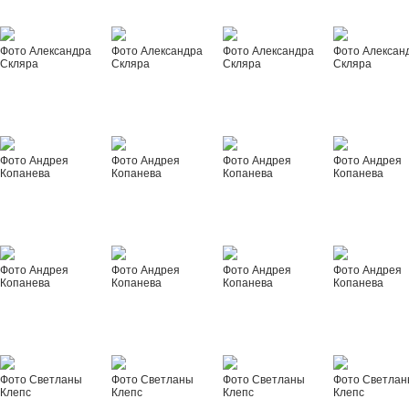
Фото Александра
Фото Александра
Фото Александра
Фото Алексан
Скляра
Скляра
Скляра
Скляра
Фото Андрея
Фото Андрея
Фото Андрея
Фото Андрея
Копанева
Копанева
Копанева
Копанева
Фото Андрея
Фото Андрея
Фото Андрея
Фото Андрея
Копанева
Копанева
Копанева
Копанева
Фото Светланы
Фото Светланы
Фото Светланы
Фото Светла
Клепс
Клепс
Клепс
Клепс