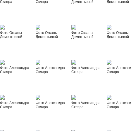
Скляра
Скляра
Дементьевой
Дементьевой
Фото Оксаны
Фото Оксаны
Фото Оксаны
Фото Оксаны
Дементьевой
Дементьевой
Дементьевой
Дементьевой
Фото Александра
Фото Александра
Фото Александра
Фото Алексан
Скляра
Скляра
Скляра
Скляра
Фото Александра
Фото Александра
Фото Александра
Фото Алексан
Скляра
Скляра
Скляра
Скляра