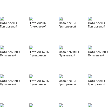
Фото Алены
Фото Алены
Фото Алены
Фото Алены
Григорьевой
Григорьевой
Григорьевой
Григорьевой
Фото Альбины
Фото Альбины
Фото Альбины
Фото Альбин
Пупышевой
Пупышевой
Пупышевой
Пупышевой
Фото Альбины
Фото Альбины
Фото Алены
Фото Алены
Пупышевой
Пупышевой
Григорьевой
Григорьевой