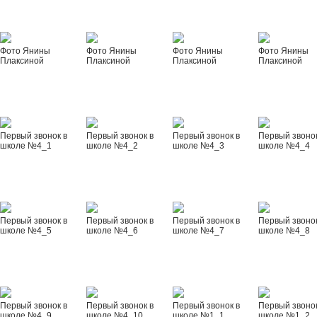
Фото Янины
Фото Янины
Фото Янины
Фото Янины
Плаксиной
Плаксиной
Плаксиной
Плаксиной
Первый звонок в
Первый звонок в
Первый звонок в
Первый звонок
школе №4_1
школе №4_2
школе №4_3
школе №4_4
Первый звонок в
Первый звонок в
Первый звонок в
Первый звонок
школе №4_5
школе №4_6
школе №4_7
школе №4_8
Первый звонок в
Первый звонок в
Первый звонок в
Первый звонок
школе №4_9
школе №4_10
школе №1_1
школе №1_2