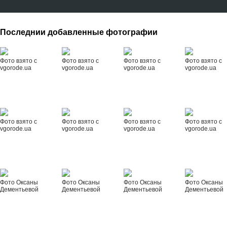
Последнии добавленные фотографии
Фото взято с
Фото взято с
Фото взято с
Фото взято с
vgorode.ua
vgorode.ua
vgorode.ua
vgorode.ua
Фото взято с
Фото взято с
Фото взято с
Фото взято с
vgorode.ua
vgorode.ua
vgorode.ua
vgorode.ua
Фото Оксаны
Фото Оксаны
Фото Оксаны
Фото Оксаны
Дементьевой
Дементьевой
Дементьевой
Дементьевой