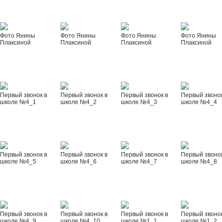
Фото Янины
Фото Янины
Фото Янины
Фото Янины
Плаксиной
Плаксиной
Плаксиной
Плаксиной
Первый звонок в
Первый звонок в
Первый звонок в
Первый звонок
школе №4_1
школе №4_2
школе №4_3
школе №4_4
Первый звонок в
Первый звонок в
Первый звонок в
Первый звонок
школе №4_5
школе №4_6
школе №4_7
школе №4_8
Первый звонок в
Первый звонок в
Первый звонок в
Первый звонок
школе №4_9
школе №4_10
школе №1_1
школе №1_2