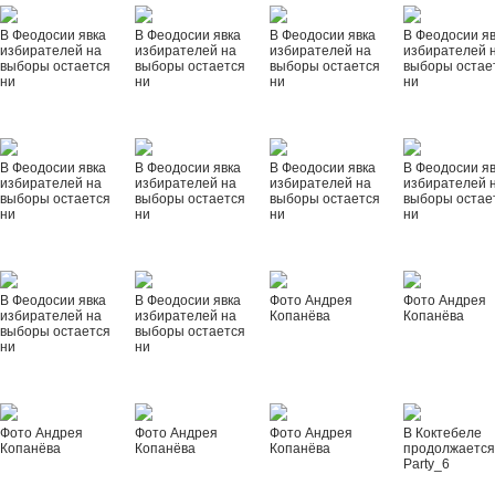
В Феодосии явка
В Феодосии явка
В Феодосии явка
В Феодосии я
избирателей на
избирателей на
избирателей на
избирателей 
выборы остается
выборы остается
выборы остается
выборы остае
ни
ни
ни
ни
В Феодосии явка
В Феодосии явка
В Феодосии явка
В Феодосии я
избирателей на
избирателей на
избирателей на
избирателей 
выборы остается
выборы остается
выборы остается
выборы остае
ни
ни
ни
ни
В Феодосии явка
В Феодосии явка
Фото Андрея
Фото Андрея
избирателей на
избирателей на
Копанёва
Копанёва
выборы остается
выборы остается
ни
ни
Фото Андрея
Фото Андрея
Фото Андрея
В Коктебеле
Копанёва
Копанёва
Копанёва
продолжается
Party_6