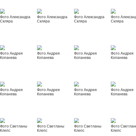
Фото Александра
Фото Александра
Фото Александра
Фото Алексан
Скляра
Скляра
Скляра
Скляра
Фото Андрея
Фото Андрея
Фото Андрея
Фото Андрея
Копанева
Копанева
Копанева
Копанева
Фото Андрея
Фото Андрея
Фото Андрея
Фото Андрея
Копанева
Копанева
Копанева
Копанева
Фото Светланы
Фото Светланы
Фото Светланы
Фото Светла
Клепс
Клепс
Клепс
Клепс