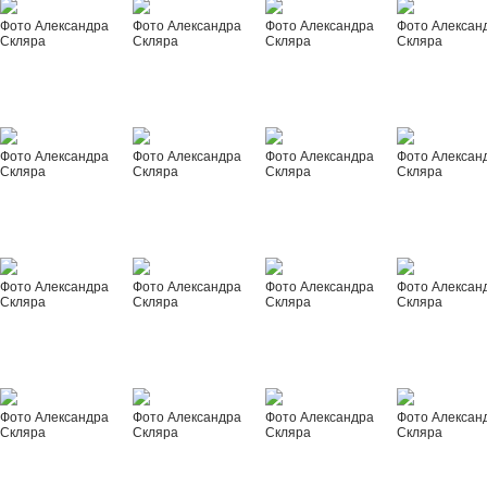
Фото Александра
Фото Александра
Фото Александра
Фото Алексан
Скляра
Скляра
Скляра
Скляра
Фото Александра
Фото Александра
Фото Александра
Фото Алексан
Скляра
Скляра
Скляра
Скляра
Фото Александра
Фото Александра
Фото Александра
Фото Алексан
Скляра
Скляра
Скляра
Скляра
Фото Александра
Фото Александра
Фото Александра
Фото Алексан
Скляра
Скляра
Скляра
Скляра