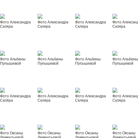
Фото Александра
Фото Александра
Фото Александра
Фото Алексан
Скляра
Скляра
Скляра
Скляра
Фото Альбины
Фото Альбины
Фото Альбины
Фото Альбин
Пупышевой
Пупышевой
Пупышевой
Пупышевой
Фото Александра
Фото Александра
Фото Александра
Фото Алексан
Скляра
Скляра
Скляра
Скляра
Фото Оксаны
Фото Оксаны
Фото Оксаны
Фото Оксаны
Дементьевой
Дементьевой
Дементьевой
Дементьевой