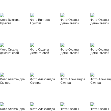
Фото Виктора
Фото Виктора
Фото Оксаны
Фото Оксаны
Пучкова
Пучкова
Дементьевой
Дементьевой
Фото Оксаны
Фото Оксаны
Фото Оксаны
Фото Оксаны
Дементьевой
Дементьевой
Дементьевой
Дементьевой
Фото Александра
Фото Александра
Фото Александра
Фото Алексан
Скляра
Скляра
Скляра
Скляра
Фото Александра
Фото Александра
Фото Оксаны
Фото Оксаны