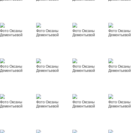
Фото Оксаны
Фото Оксаны
Фото Оксаны
Фото Оксаны
Дементьевой
Дементьевой
Дементьевой
Дементьевой
Фото Оксаны
Фото Оксаны
Фото Оксаны
Фото Оксаны
Дементьевой
Дементьевой
Дементьевой
Дементьевой
Фото Оксаны
Фото Оксаны
Фото Оксаны
Фото Оксаны
Дементьевой
Дементьевой
Дементьевой
Дементьевой