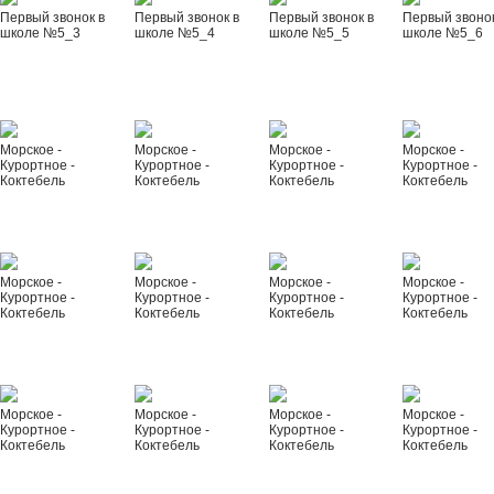
Первый звонок в
Первый звонок в
Первый звонок в
Первый звонок
школе №5_3
школе №5_4
школе №5_5
школе №5_6
Морское -
Морское -
Морское -
Морское -
Курортное -
Курортное -
Курортное -
Курортное -
Коктебель
Коктебель
Коктебель
Коктебель
Морское -
Морское -
Морское -
Морское -
Курортное -
Курортное -
Курортное -
Курортное -
Коктебель
Коктебель
Коктебель
Коктебель
Морское -
Морское -
Морское -
Морское -
Курортное -
Курортное -
Курортное -
Курортное -
Коктебель
Коктебель
Коктебель
Коктебель