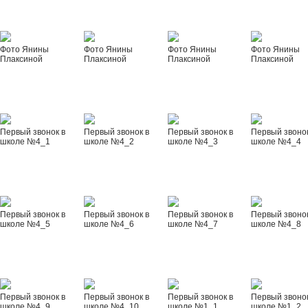
Фото Янины
Фото Янины
Фото Янины
Фото Янины
Плаксиной
Плаксиной
Плаксиной
Плаксиной
Первый звонок в
Первый звонок в
Первый звонок в
Первый звонок
школе №4_1
школе №4_2
школе №4_3
школе №4_4
Первый звонок в
Первый звонок в
Первый звонок в
Первый звонок
школе №4_5
школе №4_6
школе №4_7
школе №4_8
Первый звонок в
Первый звонок в
Первый звонок в
Первый звонок
школе №4_9
школе №4_10
школе №1_1
школе №1_2