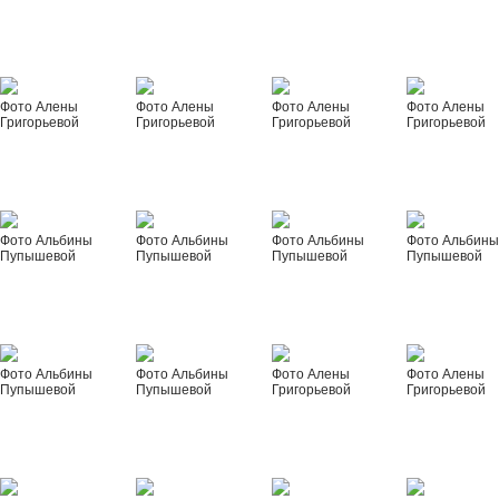
Фото Алены
Фото Алены
Фото Алены
Фото Алены
Григорьевой
Григорьевой
Григорьевой
Григорьевой
Фото Альбины
Фото Альбины
Фото Альбины
Фото Альбин
Пупышевой
Пупышевой
Пупышевой
Пупышевой
Фото Альбины
Фото Альбины
Фото Алены
Фото Алены
Пупышевой
Пупышевой
Григорьевой
Григорьевой