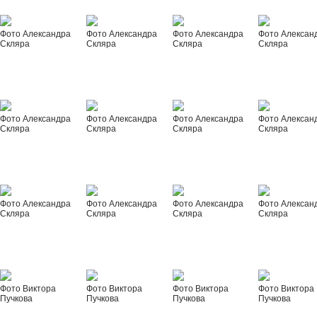
Фото Александра
Фото Александра
Фото Александра
Фото Алексан
Скляра
Скляра
Скляра
Скляра
Фото Александра
Фото Александра
Фото Александра
Фото Алексан
Скляра
Скляра
Скляра
Скляра
Фото Александра
Фото Александра
Фото Александра
Фото Алексан
Скляра
Скляра
Скляра
Скляра
Фото Виктора
Фото Виктора
Фото Виктора
Фото Виктора
Пучкова
Пучкова
Пучкова
Пучкова