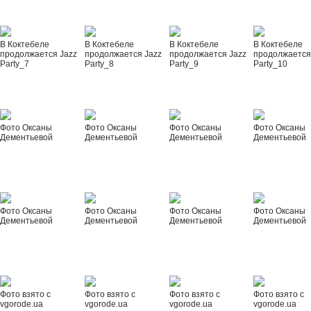
В Коктебеле
В Коктебеле
В Коктебеле
В Коктебеле
продолжается Jazz
продолжается Jazz
продолжается Jazz
продолжается
Party_7
Party_8
Party_9
Party_10
Фото Оксаны
Фото Оксаны
Фото Оксаны
Фото Оксаны
Дементьевой
Дементьевой
Дементьевой
Дементьевой
Фото Оксаны
Фото Оксаны
Фото Оксаны
Фото Оксаны
Дементьевой
Дементьевой
Дементьевой
Дементьевой
Фото взято с
Фото взято с
Фото взято с
Фото взято с
vgorode.ua
vgorode.ua
vgorode.ua
vgorode.ua