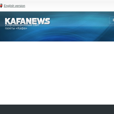
English version
Информационный сайт
газеты «Кафа»