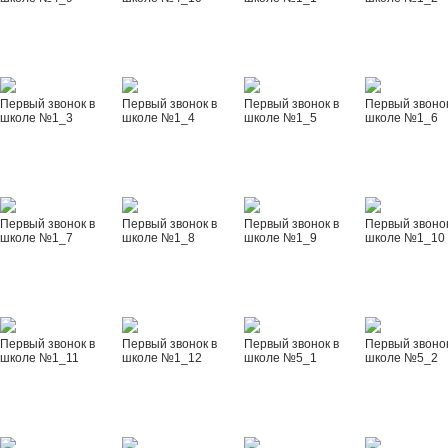
Первый звонок в
Первый звонок в
Первый звонок в
Первый звонок
школе №1_3
школе №1_4
школе №1_5
школе №1_6
Первый звонок в
Первый звонок в
Первый звонок в
Первый звонок
школе №1_7
школе №1_8
школе №1_9
школе №1_10
Первый звонок в
Первый звонок в
Первый звонок в
Первый звонок
школе №1_11
школе №1_12
школе №5_1
школе №5_2