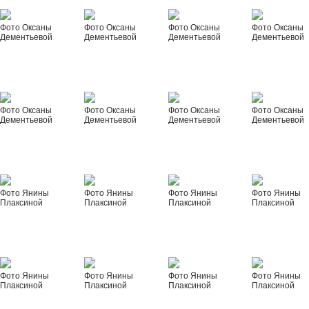
Фото Оксаны
Фото Оксаны
Фото Оксаны
Фото Оксаны
Дементьевой
Дементьевой
Дементьевой
Дементьевой
Фото Оксаны
Фото Оксаны
Фото Оксаны
Фото Оксаны
Дементьевой
Дементьевой
Дементьевой
Дементьевой
Фото Янины
Фото Янины
Фото Янины
Фото Янины
Плаксиной
Плаксиной
Плаксиной
Плаксиной
Фото Янины
Фото Янины
Фото Янины
Фото Янины
Плаксиной
Плаксиной
Плаксиной
Плаксиной