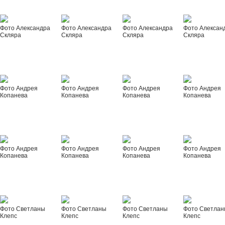
Фото Александра
Фото Александра
Фото Александра
Фото Алексан
Скляра
Скляра
Скляра
Скляра
Фото Андрея
Фото Андрея
Фото Андрея
Фото Андрея
Копанева
Копанева
Копанева
Копанева
Фото Андрея
Фото Андрея
Фото Андрея
Фото Андрея
Копанева
Копанева
Копанева
Копанева
Фото Светланы
Фото Светланы
Фото Светланы
Фото Светла
Клепс
Клепс
Клепс
Клепс