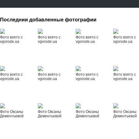
Последнии добавленные фотографии
Фото взято с
Фото взято с
Фото взято с
Фото взято с
vgorode.ua
vgorode.ua
vgorode.ua
vgorode.ua
Фото взято с
Фото взято с
Фото взято с
Фото взято с
vgorode.ua
vgorode.ua
vgorode.ua
vgorode.ua
Фото Оксаны
Фото Оксаны
Фото Оксаны
Фото Оксаны
Дементьевой
Дементьевой
Дементьевой
Дементьевой