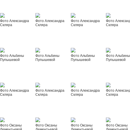
Фото Александра
Фото Александра
Фото Александра
Фото Алексан
Скляра
Скляра
Скляра
Скляра
Фото Альбины
Фото Альбины
Фото Альбины
Фото Альбин
Пупышевой
Пупышевой
Пупышевой
Пупышевой
Фото Александра
Фото Александра
Фото Александра
Фото Алексан
Скляра
Скляра
Скляра
Скляра
Фото Оксаны
Фото Оксаны
Фото Оксаны
Фото Оксаны
Дементьевой
Дементьевой
Дементьевой
Дементьевой