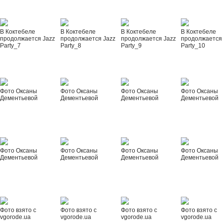
В Коктебеле
В Коктебеле
В Коктебеле
В Коктебеле
продолжается Jazz
продолжается Jazz
продолжается Jazz
продолжается
Party_7
Party_8
Party_9
Party_10
Фото Оксаны
Фото Оксаны
Фото Оксаны
Фото Оксаны
Дементьевой
Дементьевой
Дементьевой
Дементьевой
Фото Оксаны
Фото Оксаны
Фото Оксаны
Фото Оксаны
Дементьевой
Дементьевой
Дементьевой
Дементьевой
Фото взято с
Фото взято с
Фото взято с
Фото взято с
vgorode.ua
vgorode.ua
vgorode.ua
vgorode.ua