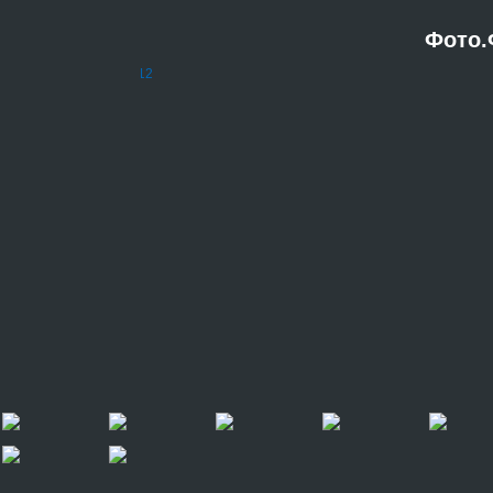
Фото.