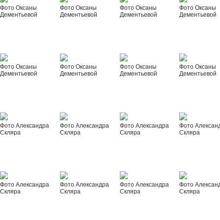
Фото Оксаны
Фото Оксаны
Фото Оксаны
Фото Оксаны
Дементьевой
Дементьевой
Дементьевой
Дементьевой
Фото Оксаны
Фото Оксаны
Фото Оксаны
Фото Оксаны
Дементьевой
Дементьевой
Дементьевой
Дементьевой
Фото Александра
Фото Александра
Фото Александра
Фото Алексан
Скляра
Скляра
Скляра
Скляра
Фото Александра
Фото Александра
Фото Александра
Фото Алексан
Скляра
Скляра
Скляра
Скляра