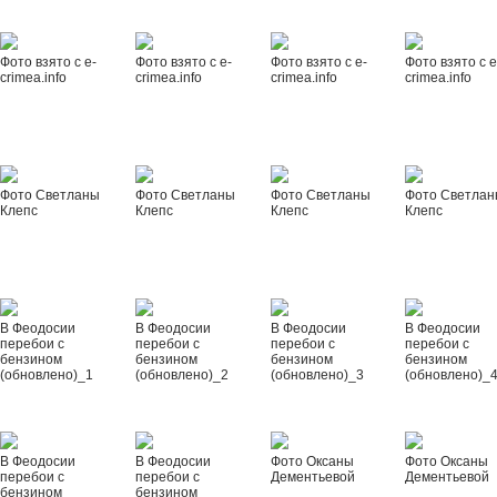
Фото взято с e-
Фото взято с e-
Фото взято с e-
Фото взято с e
crimea.info
crimea.info
crimea.info
crimea.info
Фото Светланы
Фото Светланы
Фото Светланы
Фото Светла
Клепс
Клепс
Клепс
Клепс
В Феодосии
В Феодосии
В Феодосии
В Феодосии
перебои с
перебои с
перебои с
перебои с
бензином
бензином
бензином
бензином
(обновлено)_1
(обновлено)_2
(обновлено)_3
(обновлено)_
В Феодосии
В Феодосии
Фото Оксаны
Фото Оксаны
перебои с
перебои с
Дементьевой
Дементьевой
бензином
бензином