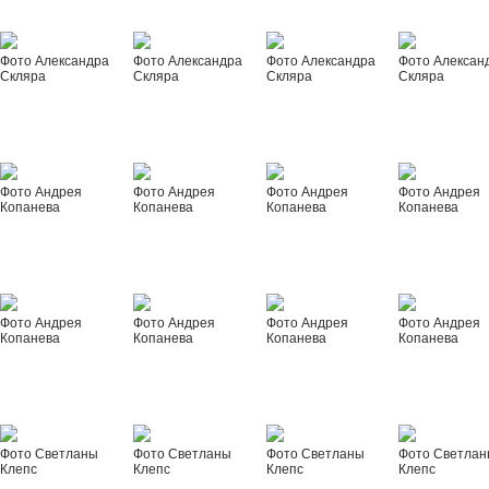
Фото Александра
Фото Александра
Фото Александра
Фото Алексан
Скляра
Скляра
Скляра
Скляра
Фото Андрея
Фото Андрея
Фото Андрея
Фото Андрея
Копанева
Копанева
Копанева
Копанева
Фото Андрея
Фото Андрея
Фото Андрея
Фото Андрея
Копанева
Копанева
Копанева
Копанева
Фото Светланы
Фото Светланы
Фото Светланы
Фото Светла
Клепс
Клепс
Клепс
Клепс