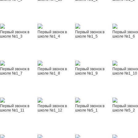
Первый звонок в
Первый звонок в
Первый звонок в
Первый звонок
школе №1_3
школе №1_4
школе №1_5
школе №1_6
Первый звонок в
Первый звонок в
Первый звонок в
Первый звонок
школе №1_7
школе №1_8
школе №1_9
школе №1_10
Первый звонок в
Первый звонок в
Первый звонок в
Первый звонок
школе №1_11
школе №1_12
школе №5_1
школе №5_2