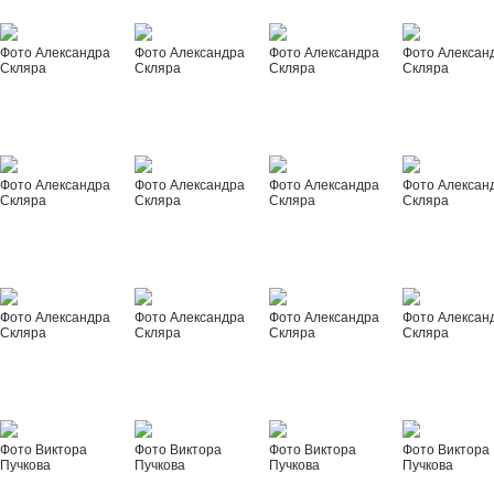
Фото Александра
Фото Александра
Фото Александра
Фото Алексан
Скляра
Скляра
Скляра
Скляра
Фото Александра
Фото Александра
Фото Александра
Фото Алексан
Скляра
Скляра
Скляра
Скляра
Фото Александра
Фото Александра
Фото Александра
Фото Алексан
Скляра
Скляра
Скляра
Скляра
Фото Виктора
Фото Виктора
Фото Виктора
Фото Виктора
Пучкова
Пучкова
Пучкова
Пучкова