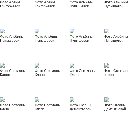
Фото Алены
Фото Алены
Фото Альбины
Фото Альбин
Григорьевой
Григорьевой
Пупышевой
Пупышевой
Фото Альбины
Фото Альбины
Фото Альбины
Фото Альбин
Пупышевой
Пупышевой
Пупышевой
Пупышевой
Фото Светланы
Фото Светланы
Фото Светланы
Фото Светла
Клепс
Клепс
Клепс
Клепс
Фото Светланы
Фото Светланы
Фото Оксаны
Фото Оксаны
Клепс
Клепс
Дементьевой
Дементьевой