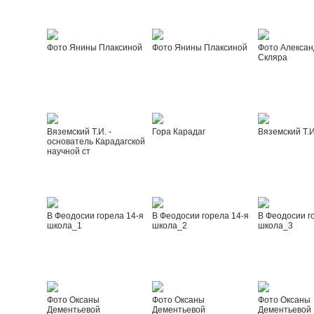
Фото Янины Плаксиной
Фото Янины Плаксиной
Фото Алексан
Скляра
Вяземский Т.И. -
Гора Карадаг
Вяземский Т.И
основатель Карадагской
научной ст
В Феодосии горела 14-я
В Феодосии горела 14-я
В Феодосии г
школа_1
школа_2
школа_3
Фото Оксаны
Фото Оксаны
Фото Оксаны
Дементьевой
Дементьевой
Дементьевой