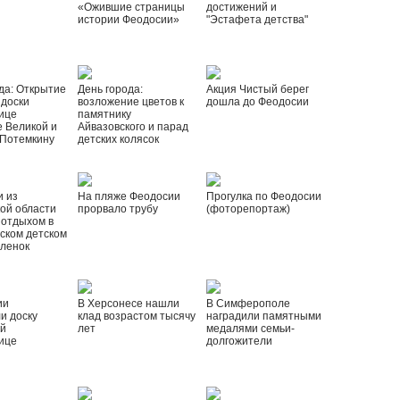
«Ожившие страницы
достижений и
истории Феодосии»
"Эстафета детства"
да: Открытие
День города:
Акция Чистый берег
 доски
возложение цветов к
дошла до Феодосии
ице
памятнику
 Великой и
Айвазовского и парад
 Потемкину
детских колясок
и из
На пляже Феодосии
Прогулка по Феодосии
ой области
прорвало трубу
(фоторепортаж)
 отдыхом в
ском детском
рленок
ии
В Херсонесе нашли
В Симферополе
и доску
клад возрастом тысячу
наградили памятными
ой
лет
медалями семьи-
ице
долгожители