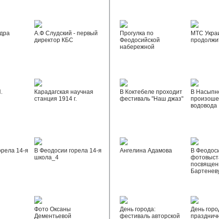
дра
А.Ф Слудский - первый
Прогулка по
МТС Укра
директор КБС
Феодосийской
продолжи
набережной
.
Карадагская научная
В Коктебеле проходит
В Насыпн
станция 1914 г.
фестиваль "Наш джаз"
произоше
водовода
орела 14-я
В Феодосии горела 14-я
Ангелина Адамова
В Феодос
школа_4
фотовыста
посвящен
Бартенев
Фото Оксаны
День города:
День горо
Дементьевой
фестиваль авторской
празднич