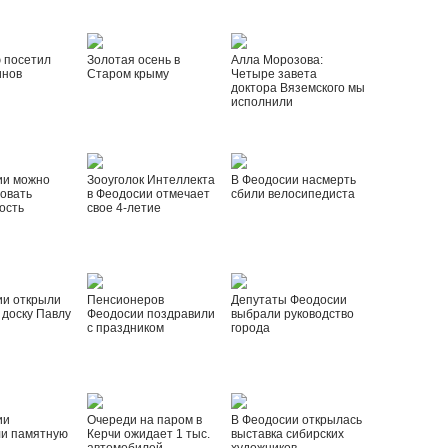
 посетил
Золотая осень в
Алла Морозова:
инов
Старом крыму
Четыре завета
доктора Вяземского мы
исполнили
ии можно
Зооуголок Интеллекта
В Феодосии насмерть
овать
в Феодосии отмечает
сбили велосипедиста
ость
свое 4-летие
ии открыли
Пенсионеров
Депутаты Феодосии
доску Павлу
Феодосии поздравили
выбрали руководство
с праздником
города
ии
Очереди на паром в
В Феодосии открылась
ли памятную
Керчи ожидает 1 тыс.
выставка сибирских