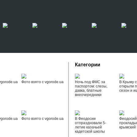
Категории
vgorode.ua
Фото взято с vgorode.ua
Ночь под ФМС за
В Крыму с
паспортом: слезы,
открыли 
давка, блатные
сезон и и
внеочередники
vgorode.ua
Фото взято с vgorode.ua
В Феодосии
Феодоси
отпраздновали 5-
проклады
летие казачьей
крымский 
кадетской школы