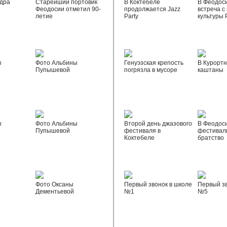
дра
Старейший портовик
В Коктебеле
В Феодос
Феодосии отметил 90-
продолжается Jazz
встреча с
летие
Party
культуры 
ы
Фото Альбины
Генуэзская крепость
В Курортн
Пупышевой
погрязла в мусоре
каштаны
ы
Фото Альбины
Второй день джазового
В Феодос
Пупышевой
фестиваля в
фестивал
Коктебеле
братство
Фото Оксаны
Первый звонок в школе
Первый зв
Дементьевой
№1
№5