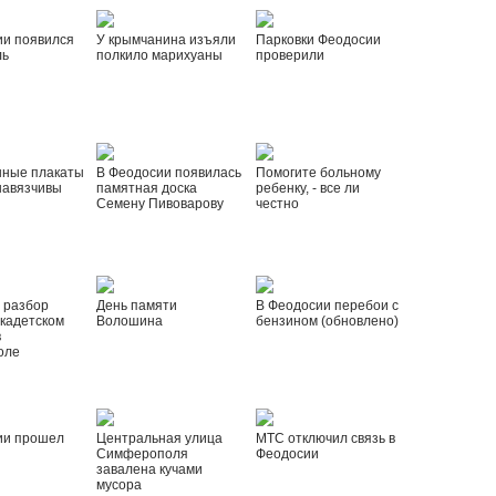
ии появился
У крымчанина изъяли
Парковки Феодосии
ль
полкило марихуаны
проверили
нные плакаты
В Феодосии появилась
Помогите больному
навязчивы
памятная доска
ребенку, - все ли
Семену Пивоварову
честно
 разбор
День памяти
В Феодосии перебои с
 кадетском
Волошина
бензином (обновлено)
в
оле
ии прошел
Центральная улица
МТС отключил связь в
Симферополя
Феодосии
завалена кучами
мусора