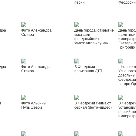
песни
Феодосии
дра
Фото Александра
День города: открытие
День горо
Скляра
выставки
памятной
феодосийских
императр
художников «Ку-ку».
Екатерине
Григорию
дра
Фото Александра
В Феодосии
Школьник
Скляра
произошло ДТП
Ульяновск
довольны
феодосий
лагере О
ы
Фото Альбины
В Феодосии снимают
В Феодос
Пупышевой
сериал (фото+видео)
установил
российск
императр