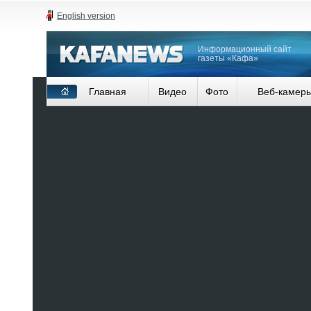
English version
Информационный сайт
газеты «Кафа»
Главная
Видео
Фото
Веб-камер