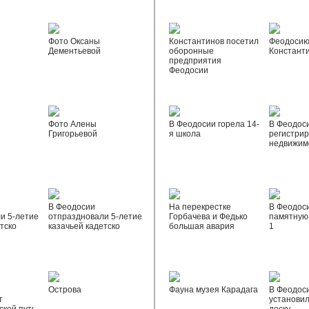
Фото Оксаны
Константинов посетил
Феодосию
Дементьевой
оборонные
Констант
предприятия
Феодосии
Фото Алены
В Феодосии горела 14-
В Феодос
Григорьевой
я школа
регистрир
недвижим
В Феодосии
На перекрестке
В Феодос
и 5-летие
отпраздновали 5-летие
Горбачева и Федько
памятную 
тско
казачьей кадетско
большая авария
1
Острова
Фауна музея Карадага
В Феодос
т
установи