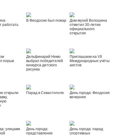
ина
В Феодосии был пожар
Дом-музей Волошина
т работать
отметил 30-летие
официального
открытия
ом
Дельфинарий Немо
Приглашаем на VII
л порыв
выбрал победителей
Международные учёты
конкурса детского
аистов
рисунка
ии открыли
Парад в Севастополе
День города: Феодосия
вку,
вечерняя
ную
у
да: улицами
День города:
День города: парад
ной
представление
спортивных