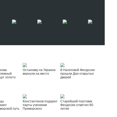
нова
Остановку на Украине
В Налоговой Феодосии
пляжный
вернули на место
прошли Дни открытых
щут золото
дверей
йцы
Константинов подарил
Старейший портовик
вают
парты ученикам
Феодосии отметил 90-
морской путь
Приморского
летие