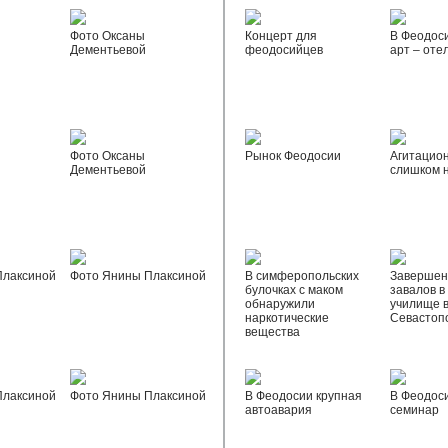
Фото Оксаны
Концерт для
В Феодос
Дементьевой
феодосийцев
арт – оте
Фото Оксаны
Рынок Феодосии
Агитацио
Дементьевой
слишком 
Плаксиной
Фото Янины Плаксиной
В симферопольских
Завершен
булочках с маком
завалов в
обнаружили
училище 
наркотические
Севастоп
вещества
Плаксиной
Фото Янины Плаксиной
В Феодосии крупная
В Феодос
автоавария
семинар