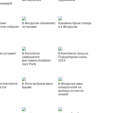
автомобилей
художников
шниковой
ские
В Феодосии обновляют
Буковина-Крым теперь
тели собрали
остановки
и в Феодосии
ии штормит
В Коктебеле
В Коктебеле прошла
завершился
Подзаборная осень
фестиваль Koktebel
2014
Jazz Party
 в Коктебеле
В Ялте выбрали мисс
В Феодосии явка
ется
Крыма
избирателей на
выборы остается
низкой