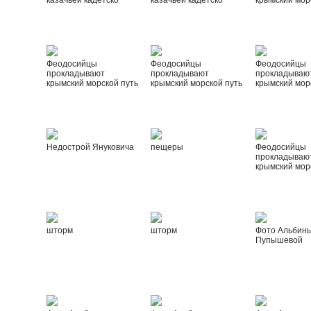
казачьей кадетско
казачьей кадетско
крымский мор
Феодосийцы
Феодосийцы
Феодосийцы
прокладывают
прокладывают
прокладываю
крымский морской путь
крымский морской путь
крымский мор
Недострой Януковича
пещеры
Феодосийцы
прокладываю
крымский мор
шторм
шторм
Фото Альбин
Пупышевой