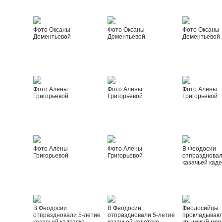
Фото Оксаны
Фото Оксаны
Фото Оксаны
Дементьевой
Дементьевой
Дементьевой
Фото Алены
Фото Алены
Фото Алены
Григорьевой
Григорьевой
Григорьевой
Фото Алены
Фото Алены
В Феодосии
Григорьевой
Григорьевой
отпраздновал
казачьей каде
В Феодосии
В Феодосии
Феодосийцы
отпраздновали 5-летие
отпраздновали 5-летие
прокладываю