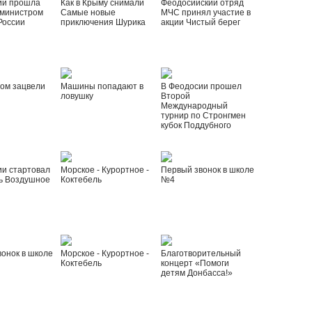
ии прошла
Как в Крыму снимали
Феодосийский отряд
 министром
Самые новые
МЧС принял участие в
России
приключения Шурика
акции Чистый берег
ом зацвели
Машины попадают в
В Феодосии прошел
ловушку
Второй
Международный
турнир по Стронгмен
кубок Поддубного
ии стартовал
Морское - Курортное -
Первый звонок в школе
ь Воздушное
Коктебель
№4
онок в школе
Морское - Курортное -
Благотворительный
Коктебель
концерт «Помоги
детям Донбасса!»