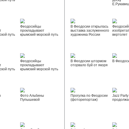
ской путь
доску
Е.Рукави
Феодосийцы
В Феодосии открылась
Феодосий
т
прокладывают
выставка заслуженного
изобрета
ской путь
крымский морской путь
художника России
вертолет
Феодосийцы
В Феодосии штормом
В Феодос
т
прокладывают
оторвало буй от якоря
ской путь
крымский морской путь
ы
Фото Альбины
Прогулка по Феодосии
Jazz Party
Пупышевой
(фоторепортаж)
продолжа