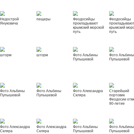
Недострой
пещеры
Феодосийцы
Феодосийцы
Януковича
прокладывают
прокладываю
крымский морской
крымский мор
путь
путь
шторм
шторм
Фото Альбины
Фото Альбин
Пупышевой
Пупышевой
Фото Альбины
Фото Альбины
Фото Александра
Старейший
Пупышевой
Пупышевой
Скляра
портовик
Феодосии отм
90-летие
Фото Александра
Фото Александра
Фото Альбины
Фото Альбин
Скляра
Скляра
Пупышевой
Пупышевой