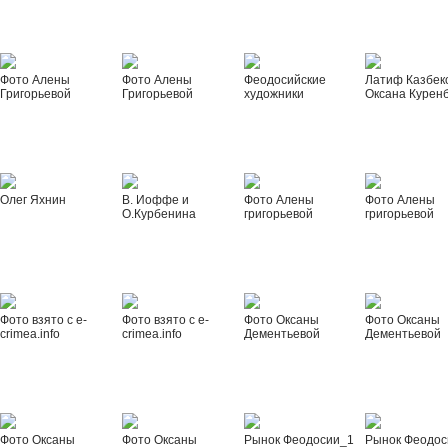
Фото Алены
Фото Алены
Феодосийские
Латиф Казбек
Григорьевой
Григорьевой
художники
Оксана Курен
Олег Яхнин
В. Иоффе и
Фото Алены
Фото Алены
О.Курбенина
григорьевой
григорьевой
Фото взято с e-
Фото взято с e-
Фото Оксаны
Фото Оксаны
crimea.info
crimea.info
Дементьевой
Дементьевой
Фото Оксаны
Фото Оксаны
Рынок Феодосии_1
Рынок Феодос