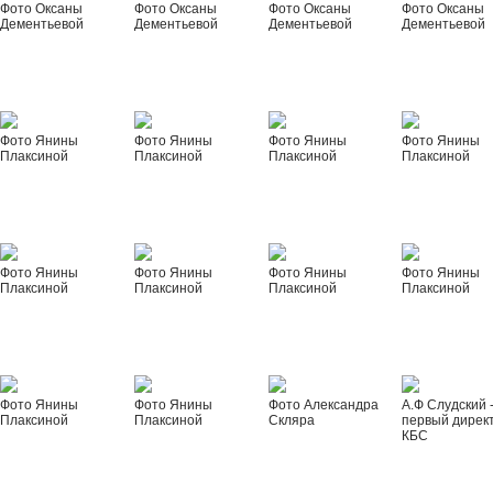
Фото Оксаны
Фото Оксаны
Фото Оксаны
Фото Оксаны
Дементьевой
Дементьевой
Дементьевой
Дементьевой
Фото Янины
Фото Янины
Фото Янины
Фото Янины
Плаксиной
Плаксиной
Плаксиной
Плаксиной
Фото Янины
Фото Янины
Фото Янины
Фото Янины
Плаксиной
Плаксиной
Плаксиной
Плаксиной
Фото Янины
Фото Янины
Фото Александра
А.Ф Слудский 
Плаксиной
Плаксиной
Скляра
первый дирек
КБС