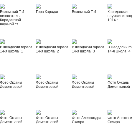
Вяземский Т.И. -
Гора Карадаг
Вяземский Т.И.
Карадагская
основатель
научная стан
Карадагской
1914 г.
научной ст
В Феодосии горела
В Феодосии горела
В Феодосии горела
В Феодосии г
14-я школа_1
14-я школа_2
14-я школа_3
14-я школа_4
Фото Оксаны
Фото Оксаны
Фото Оксаны
Фото Оксаны
Дементьевой
Дементьевой
Дементьевой
Дементьевой
Фото Оксаны
Фото Оксаны
Фото Александра
Фото Алексан
Дементьевой
Дементьевой
Скляра
Скляра