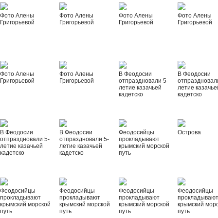
Фото Алены
Фото Алены
Фото Алены
Фото Алены
Григорьевой
Григорьевой
Григорьевой
Григорьевой
Фото Алены
Фото Алены
В Феодосии
В Феодосии
Григорьевой
Григорьевой
отпраздновали 5-
отпраздновал
летие казачьей
летие казачье
кадетско
кадетско
В Феодосии
В Феодосии
Феодосийцы
Острова
отпраздновали 5-
отпраздновали 5-
прокладывают
летие казачьей
летие казачьей
крымский морской
кадетско
кадетско
путь
Феодосийцы
Феодосийцы
Феодосийцы
Феодосийцы
прокладывают
прокладывают
прокладывают
прокладываю
крымский морской
крымский морской
крымский морской
крымский мор
путь
путь
путь
путь