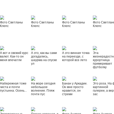
Фото Светланы
Фото Светланы
Фото Светланы
Фото Светла
Клепс
Клепс
Клепс
Клепс
А вот и свежий курс
А это, как вы сами
А это винная точка
Эта
валют. Как-то он
догадались,
на переезде, с
жизнерадостн
меня впечатли
шаурма на спуске
которой все лето
курортница
ул
примеривает
футболку
Набережная тоже
На море сегодня
Банан у Аркадии.
Это роза. На 
чиста и почти
небольшое
Он мне просто
картинной
пустынна. Осень...
волнение. Пляж
нравится, он
галереи, а вер
почти пус
стреми
зас