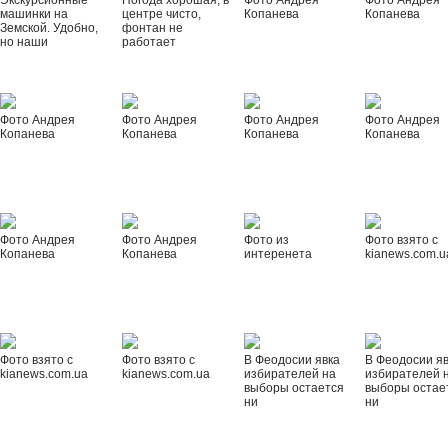
Экскурсионные
Погода хорошая, в
Фото Андрея
Фото Андрея
машинки на
центре чисто,
Копанева
Копанева
Земской. Удобно,
фонтан не
но наши
работает
Фото Андрея
Фото Андрея
Фото Андрея
Фото Андрея
Копанева
Копанева
Копанева
Копанева
Фото Андрея
Фото Андрея
Фото из
Фото взято с
Копанева
Копанева
интеренета
kianews.com.u
Фото взято с
Фото взято с
В Феодосии явка
В Феодосии я
kianews.com.ua
kianews.com.ua
избирателей на
избирателей 
выборы остается
выборы остае
ни
ни