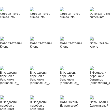
Фото взято с e-
Фото взято с e-
Фото взято с e-
Фото взято с e
crimea.info
crimea.info
crimea.info
crimea.info
Фото Светланы
Фото Светланы
Фото Светланы
Фото Светла
Клепс
Клепс
Клепс
Клепс
В Феодосии
В Феодосии
В Феодосии
В Феодосии
перебои с
перебои с
перебои с
перебои с
бензином
бензином
бензином
бензином
(обновлено)_1
(обновлено)_2
(обновлено)_3
(обновлено)_
В Феодосии
В Феодосии
Фото Оксаны
Фото Оксаны
перебои с
перебои с
Дементьевой
Дементьевой
бензином
бензином