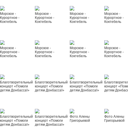
Морское -
Морское -
Морское -
Морское -
Курортное -
Курортное -
Курортное -
Курортное -
Коктебель
Коктебель
Коктебель
Коктебель
Морское -
Морское -
Морское -
Морское -
Курортное -
Курортное -
Курортное -
Курортное -
Коктебель
Коктебель
Коктебель
Коктебель
Благотворительный
Благотворительный
Благотворительный
Благотворите
концерт «Помоги
концерт «Помоги
концерт «Помоги
концерт «Пом
детям Донбасса!»
детям Донбасса!»
детям Донбасса!»
детям Донбас
Благотворительный
Благотворительный
Фото Алены
Фото Алены
концерт «Помоги
концерт «Помоги
Григорьевой
Григорьевой
детям Донбасса!»
детям Донбасса!»