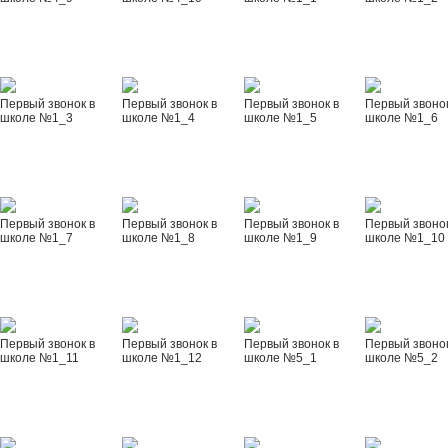
Первый звонок в
Первый звонок в
Первый звонок в
Первый звонок
школе №1_3
школе №1_4
школе №1_5
школе №1_6
Первый звонок в
Первый звонок в
Первый звонок в
Первый звонок
школе №1_7
школе №1_8
школе №1_9
школе №1_10
Первый звонок в
Первый звонок в
Первый звонок в
Первый звонок
школе №1_11
школе №1_12
школе №5_1
школе №5_2