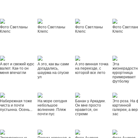
Фото Светланы
Фото Светланы
Фото Светланы
Фото Светла
Клепс
Клепс
Клепс
Клепс
А вот и свежий курс
А это, как вы сами
А это винная точка
Эта
валют. Как-то он
догадались,
на переезде, с
жизнерадостн
меня впечатли
шаурма на спуске
которой все лето
курортница
ул
примеривает
футболку
Набережная тоже
На море сегодня
Банан у Аркадии.
Это роза. На 
чиста и почти
небольшое
Он мне просто
картинной
пустынна. Осень...
волнение. Пляж
нравится, он
галереи, а вер
почти пус
стреми
зас