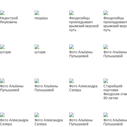
Недострой
пещеры
Феодосийцы
Феодосийцы
Януковича
прокладывают
прокладываю
крымский морской
крымский мор
путь
путь
шторм
шторм
Фото Альбины
Фото Альбин
Пупышевой
Пупышевой
Фото Альбины
Фото Альбины
Фото Александра
Старейший
Пупышевой
Пупышевой
Скляра
портовик
Феодосии отм
90-летие
Фото Александра
Фото Александра
Фото Альбины
Фото Альбин
Скляра
Скляра
Пупышевой
Пупышевой