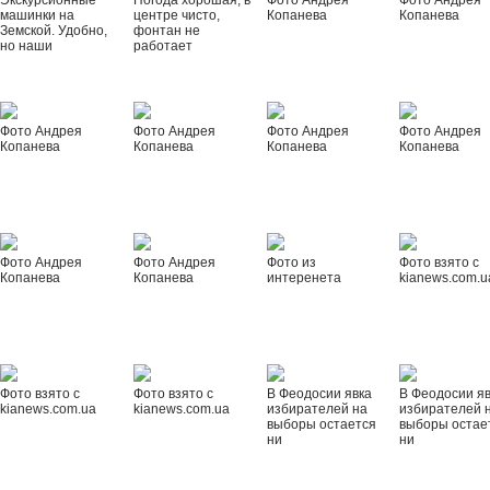
Экскурсионные
Погода хорошая, в
Фото Андрея
Фото Андрея
машинки на
центре чисто,
Копанева
Копанева
Земской. Удобно,
фонтан не
но наши
работает
Фото Андрея
Фото Андрея
Фото Андрея
Фото Андрея
Копанева
Копанева
Копанева
Копанева
Фото Андрея
Фото Андрея
Фото из
Фото взято с
Копанева
Копанева
интеренета
kianews.com.u
Фото взято с
Фото взято с
В Феодосии явка
В Феодосии я
kianews.com.ua
kianews.com.ua
избирателей на
избирателей 
выборы остается
выборы остае
ни
ни