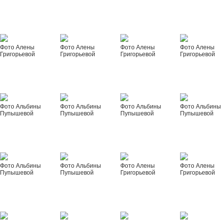
Фото Алены
Фото Алены
Фото Алены
Фото Алены
Григорьевой
Григорьевой
Григорьевой
Григорьевой
Фото Альбины
Фото Альбины
Фото Альбины
Фото Альбин
Пупышевой
Пупышевой
Пупышевой
Пупышевой
Фото Альбины
Фото Альбины
Фото Алены
Фото Алены
Пупышевой
Пупышевой
Григорьевой
Григорьевой