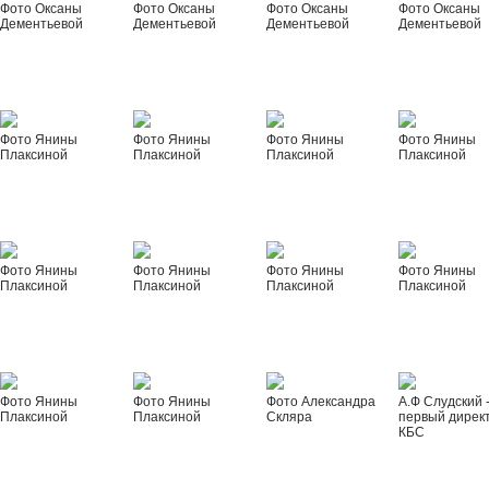
Фото Оксаны
Фото Оксаны
Фото Оксаны
Фото Оксаны
Дементьевой
Дементьевой
Дементьевой
Дементьевой
Фото Янины
Фото Янины
Фото Янины
Фото Янины
Плаксиной
Плаксиной
Плаксиной
Плаксиной
Фото Янины
Фото Янины
Фото Янины
Фото Янины
Плаксиной
Плаксиной
Плаксиной
Плаксиной
Фото Янины
Фото Янины
Фото Александра
А.Ф Слудский 
Плаксиной
Плаксиной
Скляра
первый дирек
КБС