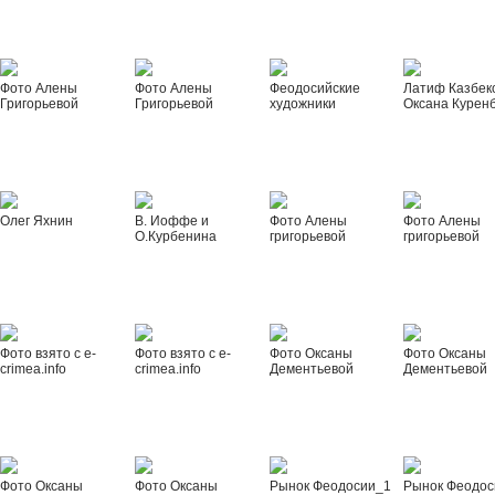
Фото Алены
Фото Алены
Феодосийские
Латиф Казбек
Григорьевой
Григорьевой
художники
Оксана Курен
Олег Яхнин
В. Иоффе и
Фото Алены
Фото Алены
О.Курбенина
григорьевой
григорьевой
Фото взято с e-
Фото взято с e-
Фото Оксаны
Фото Оксаны
crimea.info
crimea.info
Дементьевой
Дементьевой
Фото Оксаны
Фото Оксаны
Рынок Феодосии_1
Рынок Феодос