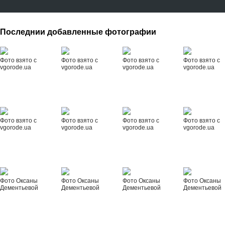
Последнии добавленные фотографии
Фото взято с
Фото взято с
Фото взято с
Фото взято с
vgorode.ua
vgorode.ua
vgorode.ua
vgorode.ua
Фото взято с
Фото взято с
Фото взято с
Фото взято с
vgorode.ua
vgorode.ua
vgorode.ua
vgorode.ua
Фото Оксаны
Фото Оксаны
Фото Оксаны
Фото Оксаны
Дементьевой
Дементьевой
Дементьевой
Дементьевой