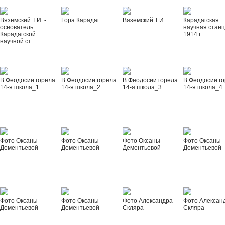
Вяземский Т.И. -
Гора Карадаг
Вяземский Т.И.
Карадагская
основатель
научная стан
Карадагской
1914 г.
научной ст
В Феодосии горела
В Феодосии горела
В Феодосии горела
В Феодосии г
14-я школа_1
14-я школа_2
14-я школа_3
14-я школа_4
Фото Оксаны
Фото Оксаны
Фото Оксаны
Фото Оксаны
Дементьевой
Дементьевой
Дементьевой
Дементьевой
Фото Оксаны
Фото Оксаны
Фото Александра
Фото Алексан
Дементьевой
Дементьевой
Скляра
Скляра