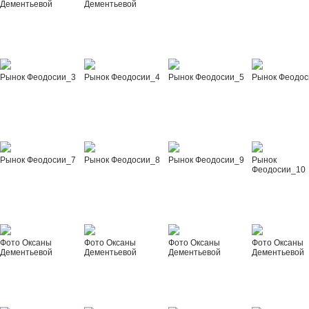
Дементьевой
Дементьевой
Рынок Феодосии_3
Рынок Феодосии_4
Рынок Феодосии_5
Рынок Феодос
Рынок Феодосии_7
Рынок Феодосии_8
Рынок Феодосии_9
Рынок
Феодосии_10
Фото Оксаны
Фото Оксаны
Фото Оксаны
Фото Оксаны
Дементьевой
Дементьевой
Дементьевой
Дементьевой