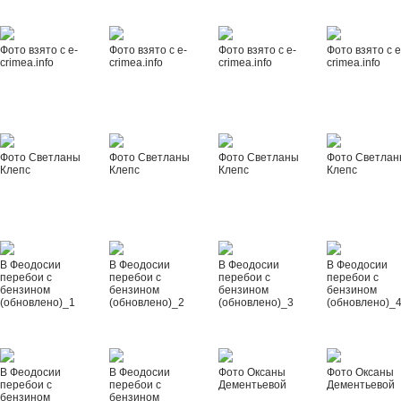
Фото взято с e-
Фото взято с e-
Фото взято с e-
Фото взято с e
crimea.info
crimea.info
crimea.info
crimea.info
Фото Светланы
Фото Светланы
Фото Светланы
Фото Светла
Клепс
Клепс
Клепс
Клепс
В Феодосии
В Феодосии
В Феодосии
В Феодосии
перебои с
перебои с
перебои с
перебои с
бензином
бензином
бензином
бензином
(обновлено)_1
(обновлено)_2
(обновлено)_3
(обновлено)_
В Феодосии
В Феодосии
Фото Оксаны
Фото Оксаны
перебои с
перебои с
Дементьевой
Дементьевой
бензином
бензином