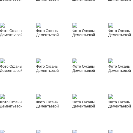
Фото Оксаны
Фото Оксаны
Фото Оксаны
Фото Оксаны
Дементьевой
Дементьевой
Дементьевой
Дементьевой
Фото Оксаны
Фото Оксаны
Фото Оксаны
Фото Оксаны
Дементьевой
Дементьевой
Дементьевой
Дементьевой
Фото Оксаны
Фото Оксаны
Фото Оксаны
Фото Оксаны
Дементьевой
Дементьевой
Дементьевой
Дементьевой