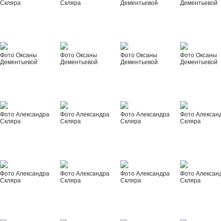
Скляра
Скляра
Дементьевой
Дементьевой
Фото Оксаны
Фото Оксаны
Фото Оксаны
Фото Оксаны
Дементьевой
Дементьевой
Дементьевой
Дементьевой
Фото Александра
Фото Александра
Фото Александра
Фото Алексан
Скляра
Скляра
Скляра
Скляра
Фото Александра
Фото Александра
Фото Александра
Фото Алексан
Скляра
Скляра
Скляра
Скляра