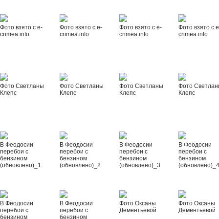
Фото взято с e-
Фото взято с e-
Фото взято с e-
Фото взято с e
crimea.info
crimea.info
crimea.info
crimea.info
Фото Светланы
Фото Светланы
Фото Светланы
Фото Светла
Клепс
Клепс
Клепс
Клепс
В Феодосии
В Феодосии
В Феодосии
В Феодосии
перебои с
перебои с
перебои с
перебои с
бензином
бензином
бензином
бензином
(обновлено)_1
(обновлено)_2
(обновлено)_3
(обновлено)_
В Феодосии
В Феодосии
Фото Оксаны
Фото Оксаны
перебои с
перебои с
Дементьевой
Дементьевой
бензином
бензином