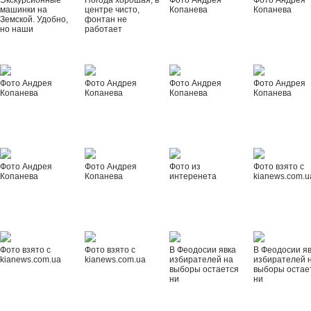
Экскурсионные
Погода хорошая, в
Фото Андрея
Фото Андрея
машинки на
центре чисто,
Копанева
Копанева
Земской. Удобно,
фонтан не
но наши
работает
Фото Андрея
Фото Андрея
Фото Андрея
Фото Андрея
Копанева
Копанева
Копанева
Копанева
Фото Андрея
Фото Андрея
Фото из
Фото взято с
Копанева
Копанева
интеренета
kianews.com.u
Фото взято с
Фото взято с
В Феодосии явка
В Феодосии я
kianews.com.ua
kianews.com.ua
избирателей на
избирателей 
выборы остается
выборы остае
ни
ни