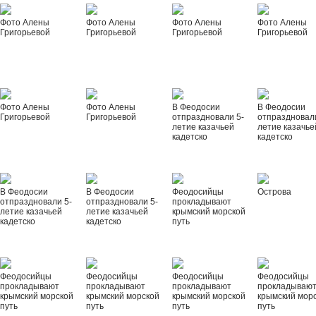
Фото Алены
Фото Алены
Фото Алены
Фото Алены
Григорьевой
Григорьевой
Григорьевой
Григорьевой
Фото Алены
Фото Алены
В Феодосии
В Феодосии
Григорьевой
Григорьевой
отпраздновали 5-
отпраздновал
летие казачьей
летие казачье
кадетско
кадетско
В Феодосии
В Феодосии
Феодосийцы
Острова
отпраздновали 5-
отпраздновали 5-
прокладывают
летие казачьей
летие казачьей
крымский морской
кадетско
кадетско
путь
Феодосийцы
Феодосийцы
Феодосийцы
Феодосийцы
прокладывают
прокладывают
прокладывают
прокладываю
крымский морской
крымский морской
крымский морской
крымский мор
путь
путь
путь
путь