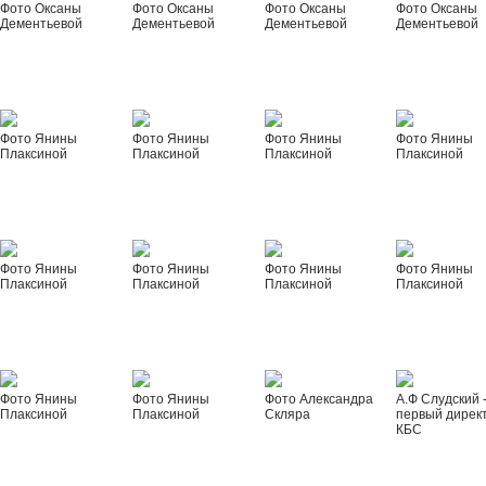
Фото Оксаны
Фото Оксаны
Фото Оксаны
Фото Оксаны
Дементьевой
Дементьевой
Дементьевой
Дементьевой
Фото Янины
Фото Янины
Фото Янины
Фото Янины
Плаксиной
Плаксиной
Плаксиной
Плаксиной
Фото Янины
Фото Янины
Фото Янины
Фото Янины
Плаксиной
Плаксиной
Плаксиной
Плаксиной
Фото Янины
Фото Янины
Фото Александра
А.Ф Слудский 
Плаксиной
Плаксиной
Скляра
первый дирек
КБС