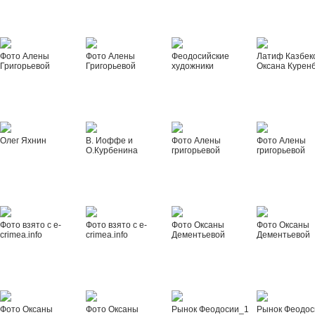
Фото Алены
Фото Алены
Феодосийские
Латиф Казбек
Григорьевой
Григорьевой
художники
Оксана Курен
Олег Яхнин
В. Иоффе и
Фото Алены
Фото Алены
О.Курбенина
григорьевой
григорьевой
Фото взято с e-
Фото взято с e-
Фото Оксаны
Фото Оксаны
crimea.info
crimea.info
Дементьевой
Дементьевой
Фото Оксаны
Фото Оксаны
Рынок Феодосии_1
Рынок Феодос