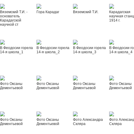
Вяземский Т.И. -
Гора Карадаг
Вяземский Т.И.
Карадагская
основатель
научная стан
Карадагской
1914 г.
научной ст
В Феодосии горела
В Феодосии горела
В Феодосии горела
В Феодосии г
14-я школа_1
14-я школа_2
14-я школа_3
14-я школа_4
Фото Оксаны
Фото Оксаны
Фото Оксаны
Фото Оксаны
Дементьевой
Дементьевой
Дементьевой
Дементьевой
Фото Оксаны
Фото Оксаны
Фото Александра
Фото Алексан
Дементьевой
Дементьевой
Скляра
Скляра