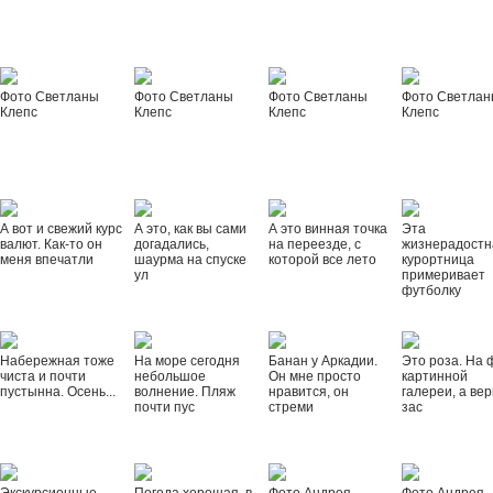
Фото Светланы
Фото Светланы
Фото Светланы
Фото Светла
Клепс
Клепс
Клепс
Клепс
А вот и свежий курс
А это, как вы сами
А это винная точка
Эта
валют. Как-то он
догадались,
на переезде, с
жизнерадостн
меня впечатли
шаурма на спуске
которой все лето
курортница
ул
примеривает
футболку
Набережная тоже
На море сегодня
Банан у Аркадии.
Это роза. На 
чиста и почти
небольшое
Он мне просто
картинной
пустынна. Осень...
волнение. Пляж
нравится, он
галереи, а вер
почти пус
стреми
зас