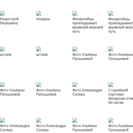
Недострой
пещеры
Феодосийцы
Феодосийцы
Януковича
прокладывают
прокладываю
крымский морской
крымский мор
путь
путь
шторм
шторм
Фото Альбины
Фото Альбин
Пупышевой
Пупышевой
Фото Альбины
Фото Альбины
Фото Александра
Старейший
Пупышевой
Пупышевой
Скляра
портовик
Феодосии отм
90-летие
Фото Александра
Фото Александра
Фото Альбины
Фото Альбин
Скляра
Скляра
Пупышевой
Пупышевой