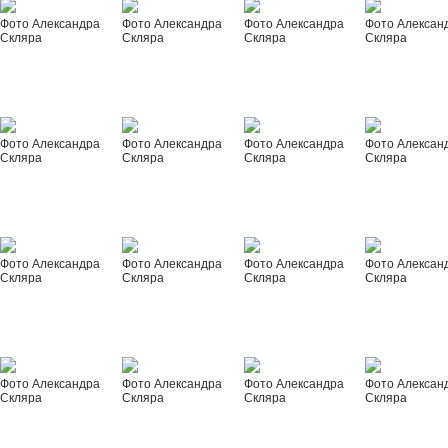
Фото Александра
Фото Александра
Фото Александра
Фото Алексан
Скляра
Скляра
Скляра
Скляра
Фото Александра
Фото Александра
Фото Александра
Фото Алексан
Скляра
Скляра
Скляра
Скляра
Фото Александра
Фото Александра
Фото Александра
Фото Алексан
Скляра
Скляра
Скляра
Скляра
Фото Александра
Фото Александра
Фото Александра
Фото Алексан
Скляра
Скляра
Скляра
Скляра