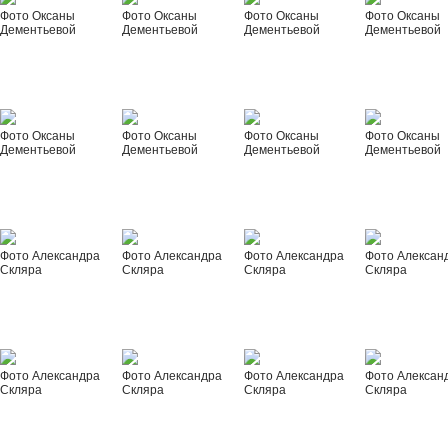
Фото Оксаны
Фото Оксаны
Фото Оксаны
Фото Оксаны
Дементьевой
Дементьевой
Дементьевой
Дементьевой
Фото Оксаны
Фото Оксаны
Фото Оксаны
Фото Оксаны
Дементьевой
Дементьевой
Дементьевой
Дементьевой
Фото Александра
Фото Александра
Фото Александра
Фото Алексан
Скляра
Скляра
Скляра
Скляра
Фото Александра
Фото Александра
Фото Александра
Фото Алексан
Скляра
Скляра
Скляра
Скляра