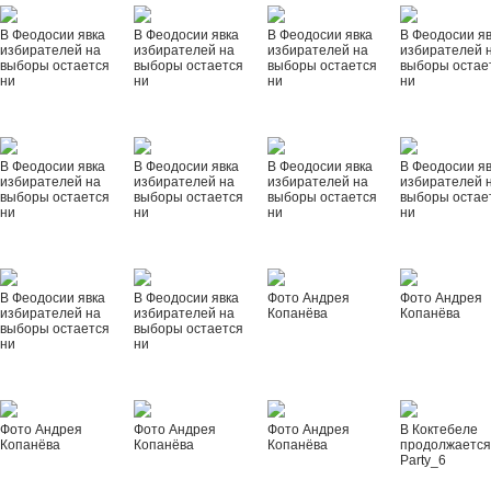
В Феодосии явка
В Феодосии явка
В Феодосии явка
В Феодосии я
избирателей на
избирателей на
избирателей на
избирателей 
выборы остается
выборы остается
выборы остается
выборы остае
ни
ни
ни
ни
В Феодосии явка
В Феодосии явка
В Феодосии явка
В Феодосии я
избирателей на
избирателей на
избирателей на
избирателей 
выборы остается
выборы остается
выборы остается
выборы остае
ни
ни
ни
ни
В Феодосии явка
В Феодосии явка
Фото Андрея
Фото Андрея
избирателей на
избирателей на
Копанёва
Копанёва
выборы остается
выборы остается
ни
ни
Фото Андрея
Фото Андрея
Фото Андрея
В Коктебеле
Копанёва
Копанёва
Копанёва
продолжается
Party_6