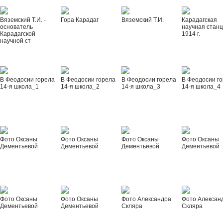
Вяземский Т.И. -
Гора Карадаг
Вяземский Т.И.
Карадагская
основатель
научная стан
Карадагской
1914 г.
научной ст
В Феодосии горела
В Феодосии горела
В Феодосии горела
В Феодосии г
14-я школа_1
14-я школа_2
14-я школа_3
14-я школа_4
Фото Оксаны
Фото Оксаны
Фото Оксаны
Фото Оксаны
Дементьевой
Дементьевой
Дементьевой
Дементьевой
Фото Оксаны
Фото Оксаны
Фото Александра
Фото Алексан
Дементьевой
Дементьевой
Скляра
Скляра