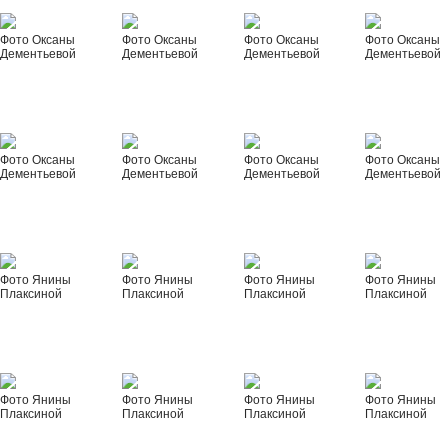
Фото Оксаны
Фото Оксаны
Фото Оксаны
Фото Оксаны
Дементьевой
Дементьевой
Дементьевой
Дементьевой
Фото Оксаны
Фото Оксаны
Фото Оксаны
Фото Оксаны
Дементьевой
Дементьевой
Дементьевой
Дементьевой
Фото Янины
Фото Янины
Фото Янины
Фото Янины
Плаксиной
Плаксиной
Плаксиной
Плаксиной
Фото Янины
Фото Янины
Фото Янины
Фото Янины
Плаксиной
Плаксиной
Плаксиной
Плаксиной