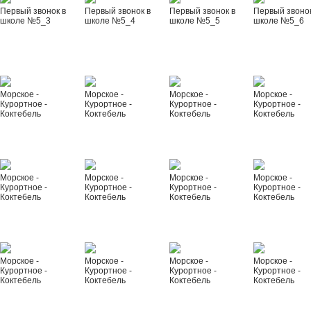
Первый звонок в
Первый звонок в
Первый звонок в
Первый звонок
школе №5_3
школе №5_4
школе №5_5
школе №5_6
Морское -
Морское -
Морское -
Морское -
Курортное -
Курортное -
Курортное -
Курортное -
Коктебель
Коктебель
Коктебель
Коктебель
Морское -
Морское -
Морское -
Морское -
Курортное -
Курортное -
Курортное -
Курортное -
Коктебель
Коктебель
Коктебель
Коктебель
Морское -
Морское -
Морское -
Морское -
Курортное -
Курортное -
Курортное -
Курортное -
Коктебель
Коктебель
Коктебель
Коктебель