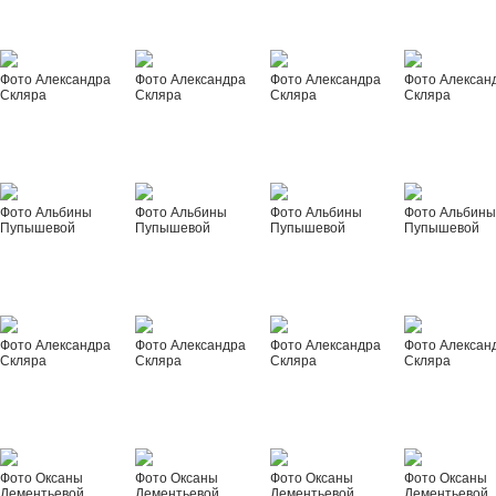
Фото Александра
Фото Александра
Фото Александра
Фото Алексан
Скляра
Скляра
Скляра
Скляра
Фото Альбины
Фото Альбины
Фото Альбины
Фото Альбин
Пупышевой
Пупышевой
Пупышевой
Пупышевой
Фото Александра
Фото Александра
Фото Александра
Фото Алексан
Скляра
Скляра
Скляра
Скляра
Фото Оксаны
Фото Оксаны
Фото Оксаны
Фото Оксаны
Дементьевой
Дементьевой
Дементьевой
Дементьевой