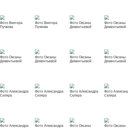
Фото Виктора
Фото Виктора
Фото Оксаны
Фото Оксаны
Пучкова
Пучкова
Дементьевой
Дементьевой
Фото Оксаны
Фото Оксаны
Фото Оксаны
Фото Оксаны
Дементьевой
Дементьевой
Дементьевой
Дементьевой
Фото Александра
Фото Александра
Фото Александра
Фото Алексан
Скляра
Скляра
Скляра
Скляра
Фото Александра
Фото Александра
Фото Оксаны
Фото Оксаны