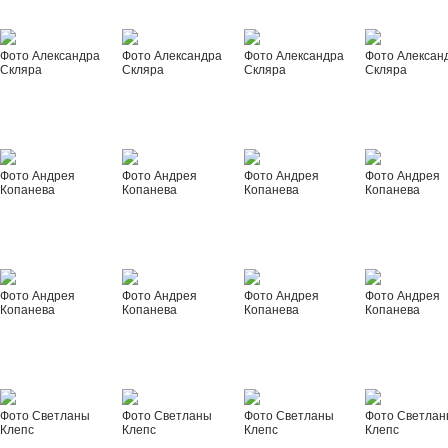
Фото Александра
Фото Александра
Фото Александра
Фото Алексан
Скляра
Скляра
Скляра
Скляра
Фото Андрея
Фото Андрея
Фото Андрея
Фото Андрея
Копанева
Копанева
Копанева
Копанева
Фото Андрея
Фото Андрея
Фото Андрея
Фото Андрея
Копанева
Копанева
Копанева
Копанева
Фото Светланы
Фото Светланы
Фото Светланы
Фото Светла
Клепс
Клепс
Клепс
Клепс