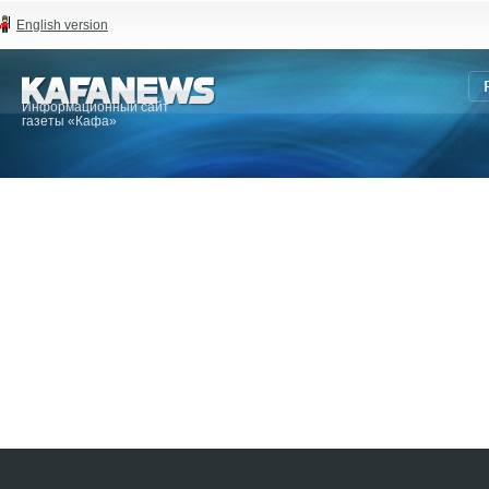
English version
Информационный сайт
газеты «Кафа»