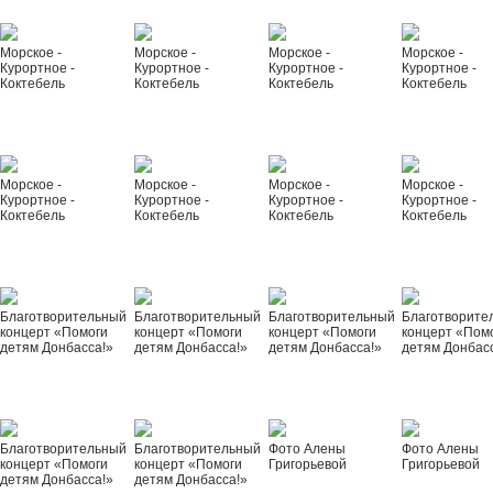
Морское -
Морское -
Морское -
Морское -
Курортное -
Курортное -
Курортное -
Курортное -
Коктебель
Коктебель
Коктебель
Коктебель
Морское -
Морское -
Морское -
Морское -
Курортное -
Курортное -
Курортное -
Курортное -
Коктебель
Коктебель
Коктебель
Коктебель
Благотворительный
Благотворительный
Благотворительный
Благотворите
концерт «Помоги
концерт «Помоги
концерт «Помоги
концерт «Пом
детям Донбасса!»
детям Донбасса!»
детям Донбасса!»
детям Донбас
Благотворительный
Благотворительный
Фото Алены
Фото Алены
концерт «Помоги
концерт «Помоги
Григорьевой
Григорьевой
детям Донбасса!»
детям Донбасса!»