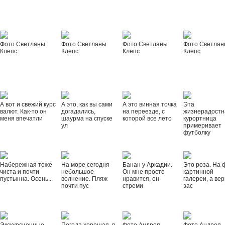
Фото Светланы
Фото Светланы
Фото Светланы
Фото Светла
Клепс
Клепс
Клепс
Клепс
А вот и свежий курс
А это, как вы сами
А это винная точка
Эта
валют. Как-то он
догадались,
на переезде, с
жизнерадостн
меня впечатли
шаурма на спуске
которой все лето
курортница
ул
примеривает
футболку
Набережная тоже
На море сегодня
Банан у Аркадии.
Это роза. На 
чиста и почти
небольшое
Он мне просто
картинной
пустынна. Осень...
волнение. Пляж
нравится, он
галереи, а вер
почти пус
стреми
зас