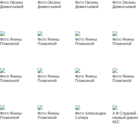
Фото Оксаны
Фото Оксаны
Фото Оксаны
Фото Оксаны
Дементьевой
Дементьевой
Дементьевой
Дементьевой
Фото Янины
Фото Янины
Фото Янины
Фото Янины
Плаксиной
Плаксиной
Плаксиной
Плаксиной
Фото Янины
Фото Янины
Фото Янины
Фото Янины
Плаксиной
Плаксиной
Плаксиной
Плаксиной
Фото Янины
Фото Янины
Фото Александра
А.Ф Слудский 
Плаксиной
Плаксиной
Скляра
первый дирек
КБС