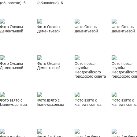
(обновлено)_5
(обновлено)_6
Фото Оксаны
Фото Оксаны
Фото Оксаны
Фото Оксаны
Дементьевой
Дементьевой
Дементьевой
Дементьевой
Фото Оксаны
Фото Оксаны
Фото пресс-
Фото пресс-
Дементьевой
Дементьевой
службы
службы
Феодосийского
Феодосийског
городского совета
городского со
Фото взято с
Фото взято с
Фото взято с
Фото взято с
kianews.com.ua
kianews.com.ua
kianews.com.ua
kianews.com.u