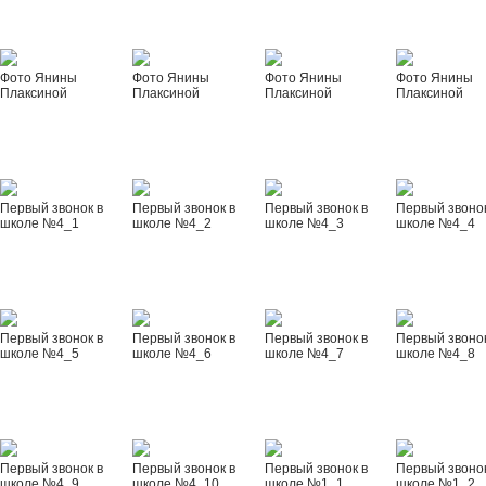
Фото Янины
Фото Янины
Фото Янины
Фото Янины
Плаксиной
Плаксиной
Плаксиной
Плаксиной
Первый звонок в
Первый звонок в
Первый звонок в
Первый звонок
школе №4_1
школе №4_2
школе №4_3
школе №4_4
Первый звонок в
Первый звонок в
Первый звонок в
Первый звонок
школе №4_5
школе №4_6
школе №4_7
школе №4_8
Первый звонок в
Первый звонок в
Первый звонок в
Первый звонок
школе №4_9
школе №4_10
школе №1_1
школе №1_2