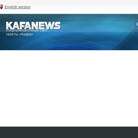
English version
Информационный сайт
газеты «Кафа»