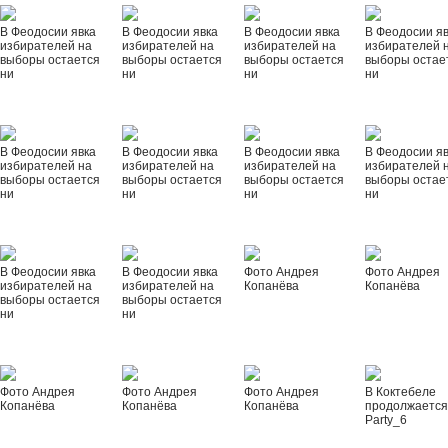
В Феодосии явка
В Феодосии явка
В Феодосии явка
В Феодосии я
избирателей на
избирателей на
избирателей на
избирателей 
выборы остается
выборы остается
выборы остается
выборы остае
ни
ни
ни
ни
В Феодосии явка
В Феодосии явка
В Феодосии явка
В Феодосии я
избирателей на
избирателей на
избирателей на
избирателей 
выборы остается
выборы остается
выборы остается
выборы остае
ни
ни
ни
ни
В Феодосии явка
В Феодосии явка
Фото Андрея
Фото Андрея
избирателей на
избирателей на
Копанёва
Копанёва
выборы остается
выборы остается
ни
ни
Фото Андрея
Фото Андрея
Фото Андрея
В Коктебеле
Копанёва
Копанёва
Копанёва
продолжается
Party_6