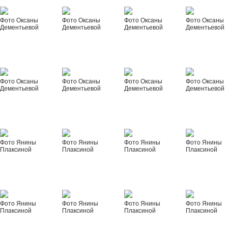
Фото Оксаны
Фото Оксаны
Фото Оксаны
Фото Оксаны
Дементьевой
Дементьевой
Дементьевой
Дементьевой
Фото Оксаны
Фото Оксаны
Фото Оксаны
Фото Оксаны
Дементьевой
Дементьевой
Дементьевой
Дементьевой
Фото Янины
Фото Янины
Фото Янины
Фото Янины
Плаксиной
Плаксиной
Плаксиной
Плаксиной
Фото Янины
Фото Янины
Фото Янины
Фото Янины
Плаксиной
Плаксиной
Плаксиной
Плаксиной