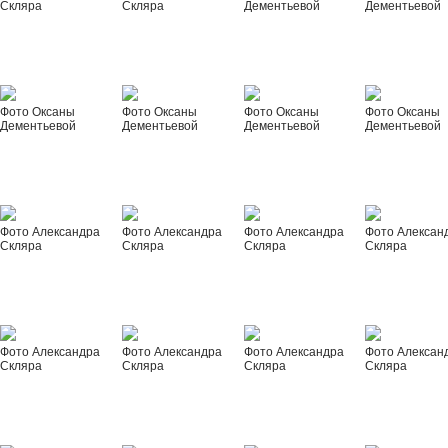
Скляра
Скляра
Дементьевой
Дементьевой
Фото Оксаны
Фото Оксаны
Фото Оксаны
Фото Оксаны
Дементьевой
Дементьевой
Дементьевой
Дементьевой
Фото Александра
Фото Александра
Фото Александра
Фото Алексан
Скляра
Скляра
Скляра
Скляра
Фото Александра
Фото Александра
Фото Александра
Фото Алексан
Скляра
Скляра
Скляра
Скляра