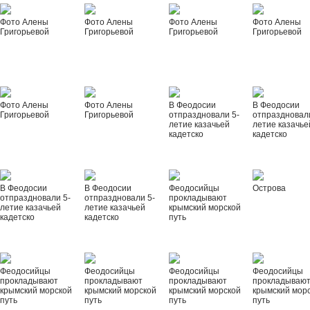
Фото Алены
Фото Алены
Фото Алены
Фото Алены
Григорьевой
Григорьевой
Григорьевой
Григорьевой
Фото Алены
Фото Алены
В Феодосии
В Феодосии
Григорьевой
Григорьевой
отпраздновали 5-
отпраздновал
летие казачьей
летие казачье
кадетско
кадетско
В Феодосии
В Феодосии
Феодосийцы
Острова
отпраздновали 5-
отпраздновали 5-
прокладывают
летие казачьей
летие казачьей
крымский морской
кадетско
кадетско
путь
Феодосийцы
Феодосийцы
Феодосийцы
Феодосийцы
прокладывают
прокладывают
прокладывают
прокладываю
крымский морской
крымский морской
крымский морской
крымский мор
путь
путь
путь
путь