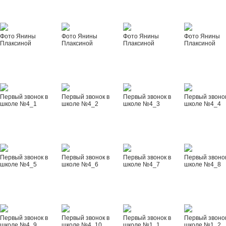
Фото Янины
Фото Янины
Фото Янины
Фото Янины
Плаксиной
Плаксиной
Плаксиной
Плаксиной
Первый звонок в
Первый звонок в
Первый звонок в
Первый звонок
школе №4_1
школе №4_2
школе №4_3
школе №4_4
Первый звонок в
Первый звонок в
Первый звонок в
Первый звонок
школе №4_5
школе №4_6
школе №4_7
школе №4_8
Первый звонок в
Первый звонок в
Первый звонок в
Первый звонок
школе №4_9
школе №4_10
школе №1_1
школе №1_2