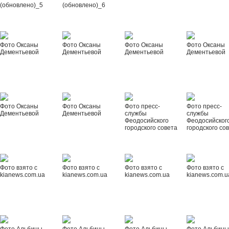
(обновлено)_5
(обновлено)_6
Фото Оксаны
Фото Оксаны
Фото Оксаны
Фото Оксаны
Дементьевой
Дементьевой
Дементьевой
Дементьевой
Фото Оксаны
Фото Оксаны
Фото пресс-
Фото пресс-
Дементьевой
Дементьевой
службы
службы
Феодосийского
Феодосийског
городского совета
городского со
Фото взято с
Фото взято с
Фото взято с
Фото взято с
kianews.com.ua
kianews.com.ua
kianews.com.ua
kianews.com.u