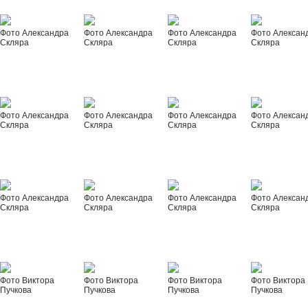
Фото Александра
Фото Александра
Фото Александра
Фото Алексан
Скляра
Скляра
Скляра
Скляра
Фото Александра
Фото Александра
Фото Александра
Фото Алексан
Скляра
Скляра
Скляра
Скляра
Фото Александра
Фото Александра
Фото Александра
Фото Алексан
Скляра
Скляра
Скляра
Скляра
Фото Виктора
Фото Виктора
Фото Виктора
Фото Виктора
Пучкова
Пучкова
Пучкова
Пучкова