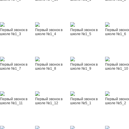
Первый звонок в
Первый звонок в
Первый звонок в
Первый звонок
школе №1_3
школе №1_4
школе №1_5
школе №1_6
Первый звонок в
Первый звонок в
Первый звонок в
Первый звонок
школе №1_7
школе №1_8
школе №1_9
школе №1_10
Первый звонок в
Первый звонок в
Первый звонок в
Первый звонок
школе №1_11
школе №1_12
школе №5_1
школе №5_2