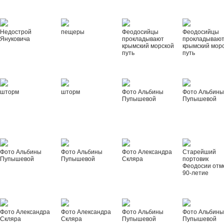
Недострой
пещеры
Феодосийцы
Феодосийцы
Януковича
прокладывают
прокладываю
крымский морской
крымский мор
путь
путь
шторм
шторм
Фото Альбины
Фото Альбин
Пупышевой
Пупышевой
Фото Альбины
Фото Альбины
Фото Александра
Старейший
Пупышевой
Пупышевой
Скляра
портовик
Феодосии отм
90-летие
Фото Александра
Фото Александра
Фото Альбины
Фото Альбин
Скляра
Скляра
Пупышевой
Пупышевой