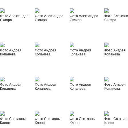
Фото Александра
Фото Александра
Фото Александра
Фото Алексан
Скляра
Скляра
Скляра
Скляра
Фото Андрея
Фото Андрея
Фото Андрея
Фото Андрея
Копанева
Копанева
Копанева
Копанева
Фото Андрея
Фото Андрея
Фото Андрея
Фото Андрея
Копанева
Копанева
Копанева
Копанева
Фото Светланы
Фото Светланы
Фото Светланы
Фото Светла
Клепс
Клепс
Клепс
Клепс