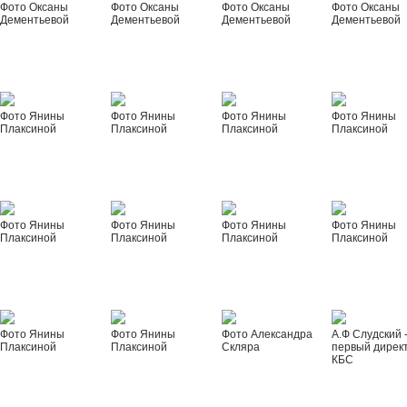
Фото Оксаны
Фото Оксаны
Фото Оксаны
Фото Оксаны
Дементьевой
Дементьевой
Дементьевой
Дементьевой
Фото Янины
Фото Янины
Фото Янины
Фото Янины
Плаксиной
Плаксиной
Плаксиной
Плаксиной
Фото Янины
Фото Янины
Фото Янины
Фото Янины
Плаксиной
Плаксиной
Плаксиной
Плаксиной
Фото Янины
Фото Янины
Фото Александра
А.Ф Слудский 
Плаксиной
Плаксиной
Скляра
первый дирек
КБС