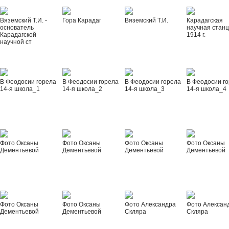
Вяземский Т.И. -
Гора Карадаг
Вяземский Т.И.
Карадагская
основатель
научная стан
Карадагской
1914 г.
научной ст
В Феодосии горела
В Феодосии горела
В Феодосии горела
В Феодосии г
14-я школа_1
14-я школа_2
14-я школа_3
14-я школа_4
Фото Оксаны
Фото Оксаны
Фото Оксаны
Фото Оксаны
Дементьевой
Дементьевой
Дементьевой
Дементьевой
Фото Оксаны
Фото Оксаны
Фото Александра
Фото Алексан
Дементьевой
Дементьевой
Скляра
Скляра