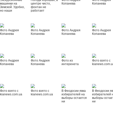
Экскурсионные
Погода хорошая, в
Фото Андрея
Фото Андрея
машинки на
центре чисто,
Копанева
Копанева
Земской. Удобно,
фонтан не
но наши
работает
Фото Андрея
Фото Андрея
Фото Андрея
Фото Андрея
Копанева
Копанева
Копанева
Копанева
Фото Андрея
Фото Андрея
Фото из
Фото взято с
Копанева
Копанева
интеренета
kianews.com.u
Фото взято с
Фото взято с
В Феодосии явка
В Феодосии я
kianews.com.ua
kianews.com.ua
избирателей на
избирателей 
выборы остается
выборы остае
ни
ни