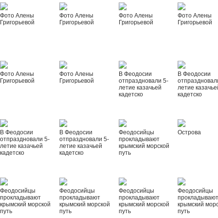
Фото Алены
Фото Алены
Фото Алены
Фото Алены
Григорьевой
Григорьевой
Григорьевой
Григорьевой
Фото Алены
Фото Алены
В Феодосии
В Феодосии
Григорьевой
Григорьевой
отпраздновали 5-
отпраздновал
летие казачьей
летие казачье
кадетско
кадетско
В Феодосии
В Феодосии
Феодосийцы
Острова
отпраздновали 5-
отпраздновали 5-
прокладывают
летие казачьей
летие казачьей
крымский морской
кадетско
кадетско
путь
Феодосийцы
Феодосийцы
Феодосийцы
Феодосийцы
прокладывают
прокладывают
прокладывают
прокладываю
крымский морской
крымский морской
крымский морской
крымский мор
путь
путь
путь
путь