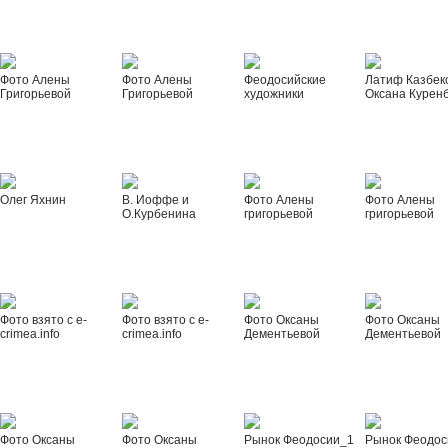
Фото Алены
Фото Алены
Феодосийские
Латиф Казбек
Григорьевой
Григорьевой
художники
Оксана Курен
Олег Яхнин
В. Иоффе и
Фото Алены
Фото Алены
О.Курбенина
григорьевой
григорьевой
Фото взято с e-
Фото взято с e-
Фото Оксаны
Фото Оксаны
crimea.info
crimea.info
Дементьевой
Дементьевой
Фото Оксаны
Фото Оксаны
Рынок Феодосии_1
Рынок Феодос