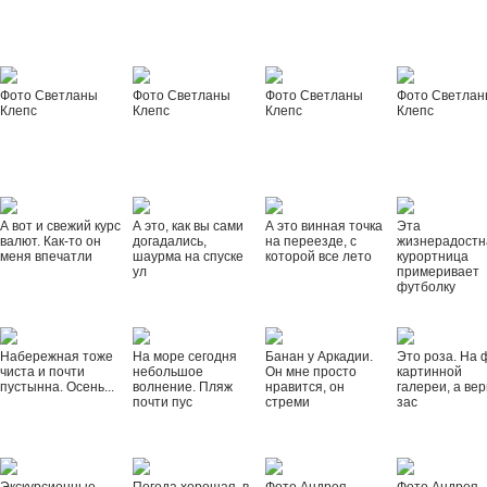
Фото Светланы
Фото Светланы
Фото Светланы
Фото Светла
Клепс
Клепс
Клепс
Клепс
А вот и свежий курс
А это, как вы сами
А это винная точка
Эта
валют. Как-то он
догадались,
на переезде, с
жизнерадостн
меня впечатли
шаурма на спуске
которой все лето
курортница
ул
примеривает
футболку
Набережная тоже
На море сегодня
Банан у Аркадии.
Это роза. На 
чиста и почти
небольшое
Он мне просто
картинной
пустынна. Осень...
волнение. Пляж
нравится, он
галереи, а вер
почти пус
стреми
зас