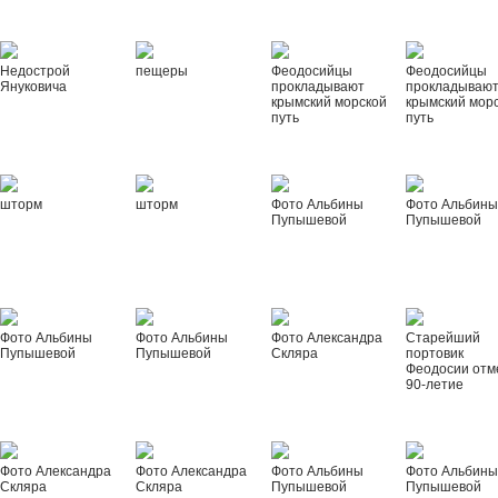
Недострой
пещеры
Феодосийцы
Феодосийцы
Януковича
прокладывают
прокладываю
крымский морской
крымский мор
путь
путь
шторм
шторм
Фото Альбины
Фото Альбин
Пупышевой
Пупышевой
Фото Альбины
Фото Альбины
Фото Александра
Старейший
Пупышевой
Пупышевой
Скляра
портовик
Феодосии отм
90-летие
Фото Александра
Фото Александра
Фото Альбины
Фото Альбин
Скляра
Скляра
Пупышевой
Пупышевой