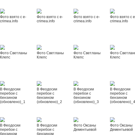
Фото взято с e-
Фото взято с e-
Фото взято с e-
Фото взято с e
crimea.info
crimea.info
crimea.info
crimea.info
Фото Светланы
Фото Светланы
Фото Светланы
Фото Светла
Клепс
Клепс
Клепс
Клепс
В Феодосии
В Феодосии
В Феодосии
В Феодосии
перебои с
перебои с
перебои с
перебои с
бензином
бензином
бензином
бензином
(обновлено)_1
(обновлено)_2
(обновлено)_3
(обновлено)_
В Феодосии
В Феодосии
Фото Оксаны
Фото Оксаны
перебои с
перебои с
Дементьевой
Дементьевой
бензином
бензином