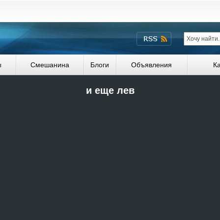
ы
Смешанина
Блоги
Объявления
К
и еще лев