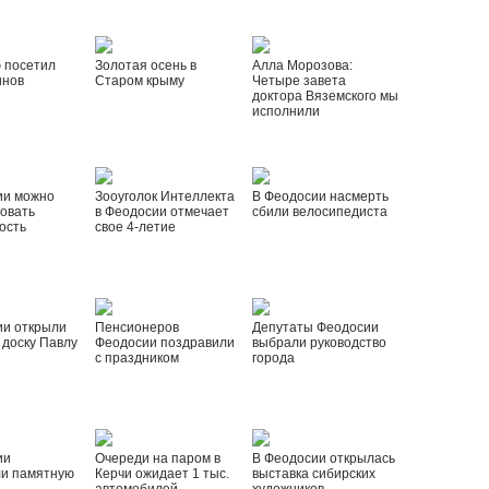
 посетил
Золотая осень в
Алла Морозова:
инов
Старом крыму
Четыре завета
доктора Вяземского мы
исполнили
ии можно
Зооуголок Интеллекта
В Феодосии насмерть
овать
в Феодосии отмечает
сбили велосипедиста
ость
свое 4-летие
ии открыли
Пенсионеров
Депутаты Феодосии
доску Павлу
Феодосии поздравили
выбрали руководство
с праздником
города
ии
Очереди на паром в
В Феодосии открылась
ли памятную
Керчи ожидает 1 тыс.
выставка сибирских