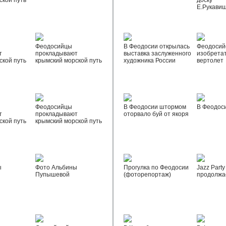
ской путь
доску
Е.Рукави
Феодосийцы
В Феодосии открылась
Феодосий
т
прокладывают
выставка заслуженного
изобрета
ской путь
крымский морской путь
художника России
вертолет
Феодосийцы
В Феодосии штормом
В Феодос
т
прокладывают
оторвало буй от якоря
ской путь
крымский морской путь
ы
Фото Альбины
Прогулка по Феодосии
Jazz Party
Пупышевой
(фоторепортаж)
продолжа