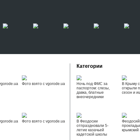
Категории
vgorode.ua
Фото взято с vgorode.ua
Ночь под ФМС за
В Крыму с
паспортом: слезы,
открыли 
давка, блатные
сезон и и
внеочередники
vgorode.ua
Фото взято с vgorode.ua
В Феодосии
Феодоси
отпраздновали 5-
проклады
летие казачьей
крымский 
кадетской школы