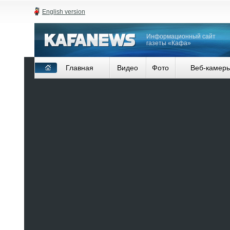
English version
Информационный сайт
газеты «Кафа»
Главная
Видео
Фото
Веб-камер