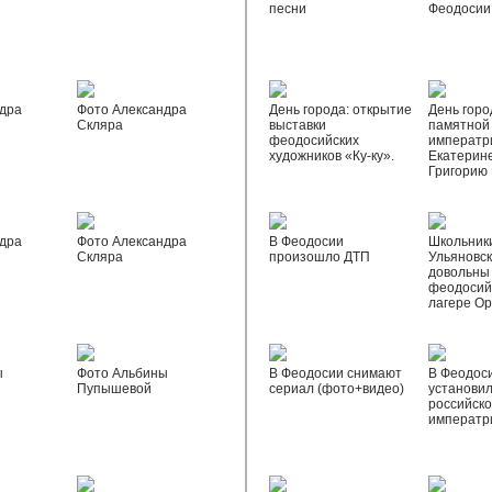
песни
Феодосии
дра
Фото Александра
День города: открытие
День горо
Скляра
выставки
памятной
феодосийских
императр
художников «Ку-ку».
Екатерине
Григорию
дра
Фото Александра
В Феодосии
Школьник
Скляра
произошло ДТП
Ульяновск
довольны
феодосий
лагере О
ы
Фото Альбины
В Феодосии снимают
В Феодос
Пупышевой
сериал (фото+видео)
установил
российск
императр