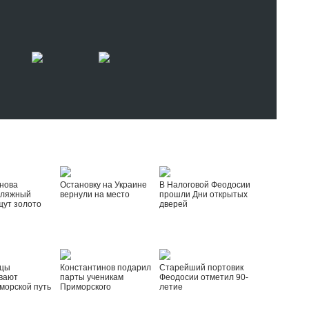
нова
Остановку на Украине
В Налоговой Феодосии
пляжный
вернули на место
прошли Дни открытых
щут золото
дверей
йцы
Константинов подарил
Старейший портовик
вают
парты ученикам
Феодосии отметил 90-
морской путь
Приморского
летие