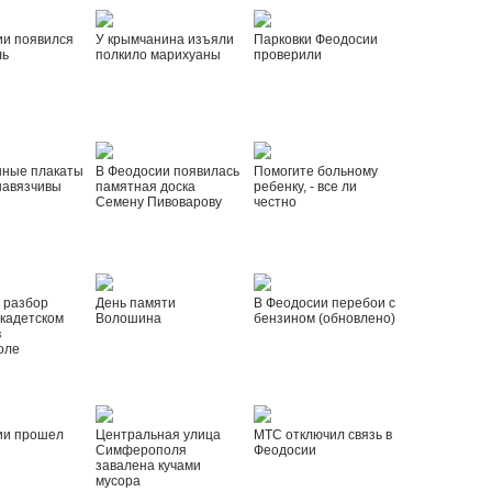
ии появился
У крымчанина изъяли
Парковки Феодосии
ль
полкило марихуаны
проверили
нные плакаты
В Феодосии появилась
Помогите больному
навязчивы
памятная доска
ребенку, - все ли
Семену Пивоварову
честно
 разбор
День памяти
В Феодосии перебои с
 кадетском
Волошина
бензином (обновлено)
в
оле
ии прошел
Центральная улица
МТС отключил связь в
Симферополя
Феодосии
завалена кучами
мусора