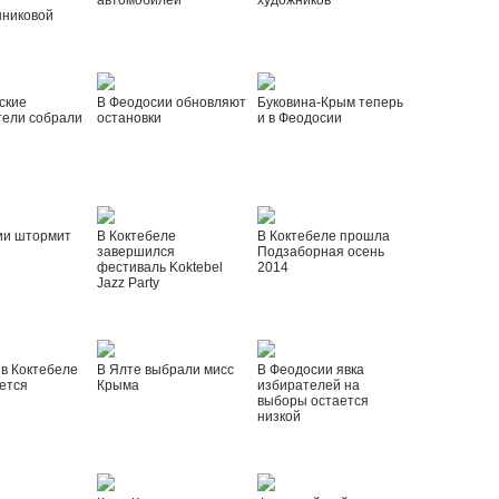
автомобилей
художников
шниковой
ские
В Феодосии обновляют
Буковина-Крым теперь
тели собрали
остановки
и в Феодосии
ии штормит
В Коктебеле
В Коктебеле прошла
завершился
Подзаборная осень
фестиваль Koktebel
2014
Jazz Party
 в Коктебеле
В Ялте выбрали мисс
В Феодосии явка
ется
Крыма
избирателей на
выборы остается
низкой