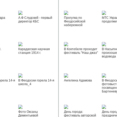
дра
А.Ф Слудский - первый
Прогулка по
МТС Укра
директор КБС
Феодосийской
продолжи
набережной
.
Карадагская научная
В Коктебеле проходит
В Насыпн
станция 1914 г.
фестиваль "Наш джаз"
произоше
водовода
орела 14-я
В Феодосии горела 14-я
Ангелина Адамова
В Феодос
школа_4
фотовыста
посвящен
Бартенев
Фото Оксаны
День города:
День горо
Дементьевой
фестиваль авторской
празднич