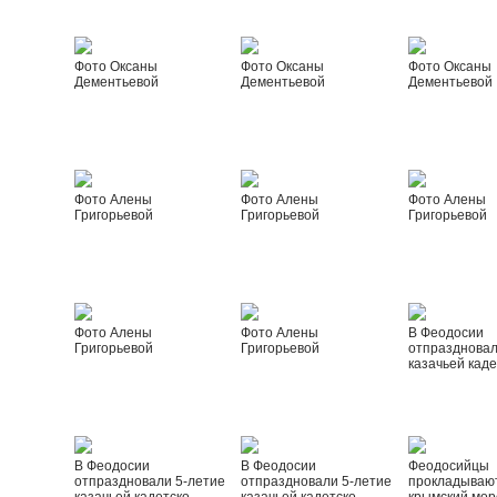
Фото Оксаны
Фото Оксаны
Фото Оксаны
Дементьевой
Дементьевой
Дементьевой
Фото Алены
Фото Алены
Фото Алены
Григорьевой
Григорьевой
Григорьевой
Фото Алены
Фото Алены
В Феодосии
Григорьевой
Григорьевой
отпраздновал
казачьей каде
В Феодосии
В Феодосии
Феодосийцы
отпраздновали 5-летие
отпраздновали 5-летие
прокладываю