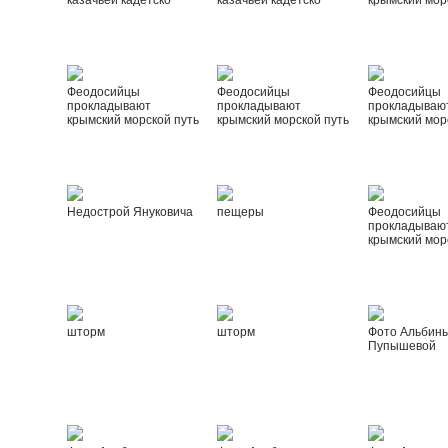
казачьей кадетско
казачьей кадетско
крымский мор
Феодосийцы
Феодосийцы
Феодосийцы
прокладывают
прокладывают
прокладываю
крымский морской путь
крымский морской путь
крымский мор
Недострой Януковича
пещеры
Феодосийцы
прокладываю
крымский мор
шторм
шторм
Фото Альбин
Пупышевой