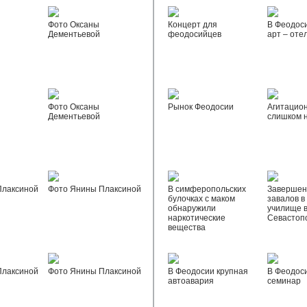
Фото Оксаны
Концерт для
В Феодос
Дементьевой
феодосийцев
арт – оте
Фото Оксаны
Рынок Феодосии
Агитацио
Дементьевой
слишком 
Плаксиной
Фото Янины Плаксиной
В симферопольских
Завершен
булочках с маком
завалов в
обнаружили
училище 
наркотические
Севастоп
вещества
Плаксиной
Фото Янины Плаксиной
В Феодосии крупная
В Феодос
автоавария
семинар