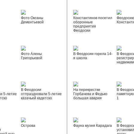
Фото Оксаны
Константинов посетил
Феодосию
Дементьевой
оборонные
Констант
предприятия
Феодосии
Фото Алены
В Феодосии горела 14-
В Феодос
Григорьевой
я школа
регистрир
недвижим
В Феодосии
На перекрестке
В Феодос
и 5-летие
отпраздновали 5-летие
Горбачева и Федько
памятную 
тско
казачьей кадетско
большая авария
1
Острова
Фауна музея Карадага
В Феодос
т
установи