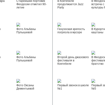
дра
Старейший портовик
В Коктебеле
В Феодос
Феодосии отметил 90-
продолжается Jazz
встреча с
летие
Party
культуры 
ы
Фото Альбины
Генуэзская крепость
В Курортн
Пупышевой
погрязла в мусоре
каштаны
ы
Фото Альбины
Второй день джазового
В Феодос
Пупышевой
фестиваля в
фестивал
Коктебеле
братство
Фото Оксаны
Первый звонок в школе
Первый зв
Дементьевой
№1
№5