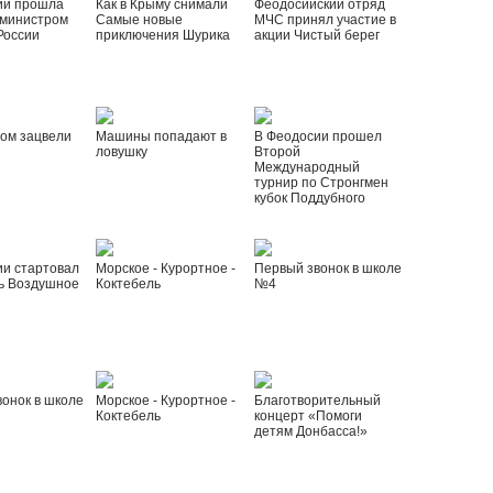
ии прошла
Как в Крыму снимали
Феодосийский отряд
 министром
Самые новые
МЧС принял участие в
России
приключения Шурика
акции Чистый берег
ом зацвели
Машины попадают в
В Феодосии прошел
ловушку
Второй
Международный
турнир по Стронгмен
кубок Поддубного
ии стартовал
Морское - Курортное -
Первый звонок в школе
ь Воздушное
Коктебель
№4
онок в школе
Морское - Курортное -
Благотворительный
Коктебель
концерт «Помоги
детям Донбасса!»