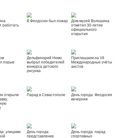
ина
В Феодосии был пожар
Дом-музей Волошина
т работать
отметил 30-летие
официального
открытия
ом
Дельфинарий Немо
Приглашаем на VII
л порыв
выбрал победителей
Международные учёты
конкурса детского
аистов
рисунка
ии открыли
Парад в Севастополе
День города: Феодосия
вку,
вечерняя
ную
у
да: улицами
День города:
День города: парад
ной
представление
спортивных