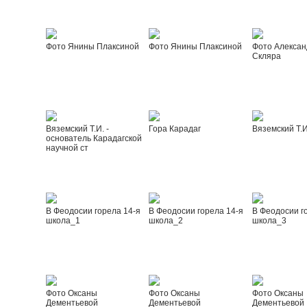
Фото Янины Плаксиной
Фото Янины Плаксиной
Фото Алексан
Скляра
Вяземский Т.И. -
Гора Карадаг
Вяземский Т.И
основатель Карадагской
научной ст
В Феодосии горела 14-я
В Феодосии горела 14-я
В Феодосии г
школа_1
школа_2
школа_3
Фото Оксаны
Фото Оксаны
Фото Оксаны
Дементьевой
Дементьевой
Дементьевой