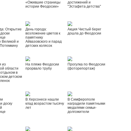
«Ожившие страницы
достижений и
истории Феодосии»
"Эстафета детства"
да: Открытие
День города:
Акция Чистый берег
 доски
возложение цветов к
дошла до Феодосии
ице
памятнику
 Великой и
Айвазовского и парад
 Потемкину
детских колясок
и из
На пляже Феодосии
Прогулка по Феодосии
ой области
прорвало трубу
(фоторепортаж)
 отдыхом в
ском детском
рленок
ии
В Херсонесе нашли
В Симферополе
и доску
клад возрастом тысячу
наградили памятными
ой
лет
медалями семьи-
ице
долгожители