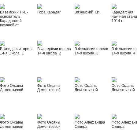
Вяземский Т.И. -
Гора Карадаг
Вяземский Т.И.
Карадагская
основатель
научная стан
Карадагской
1914 г.
научной ст
В Феодосии горела
В Феодосии горела
В Феодосии горела
В Феодосии г
14-я школа_1
14-я школа_2
14-я школа_3
14-я школа_4
Фото Оксаны
Фото Оксаны
Фото Оксаны
Фото Оксаны
Дементьевой
Дементьевой
Дементьевой
Дементьевой
Фото Оксаны
Фото Оксаны
Фото Александра
Фото Алексан
Дементьевой
Дементьевой
Скляра
Скляра