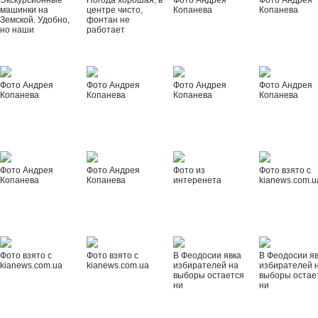
Экскурсионные
Погода хорошая, в
Фото Андрея
Фото Андрея
машинки на
центре чисто,
Копанева
Копанева
Земской. Удобно,
фонтан не
но наши
работает
Фото Андрея
Фото Андрея
Фото Андрея
Фото Андрея
Копанева
Копанева
Копанева
Копанева
Фото Андрея
Фото Андрея
Фото из
Фото взято с
Копанева
Копанева
интеренета
kianews.com.u
Фото взято с
Фото взято с
В Феодосии явка
В Феодосии я
kianews.com.ua
kianews.com.ua
избирателей на
избирателей 
выборы остается
выборы остае
ни
ни