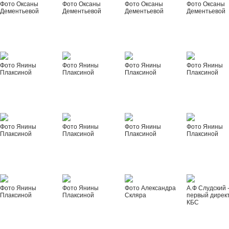
Фото Оксаны
Фото Оксаны
Фото Оксаны
Фото Оксаны
Дементьевой
Дементьевой
Дементьевой
Дементьевой
Фото Янины
Фото Янины
Фото Янины
Фото Янины
Плаксиной
Плаксиной
Плаксиной
Плаксиной
Фото Янины
Фото Янины
Фото Янины
Фото Янины
Плаксиной
Плаксиной
Плаксиной
Плаксиной
Фото Янины
Фото Янины
Фото Александра
А.Ф Слудский 
Плаксиной
Плаксиной
Скляра
первый дирек
КБС