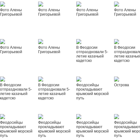
Фото Алены
Фото Алены
Фото Алены
Фото Алены
Григорьевой
Григорьевой
Григорьевой
Григорьевой
Фото Алены
Фото Алены
В Феодосии
В Феодосии
Григорьевой
Григорьевой
отпраздновали 5-
отпраздновал
летие казачьей
летие казачье
кадетско
кадетско
В Феодосии
В Феодосии
Феодосийцы
Острова
отпраздновали 5-
отпраздновали 5-
прокладывают
летие казачьей
летие казачьей
крымский морской
кадетско
кадетско
путь
Феодосийцы
Феодосийцы
Феодосийцы
Феодосийцы
прокладывают
прокладывают
прокладывают
прокладываю
крымский морской
крымский морской
крымский морской
крымский мор
путь
путь
путь
путь