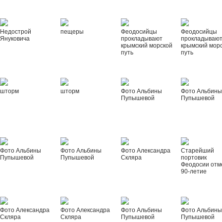
Недострой
пещеры
Феодосийцы
Феодосийцы
Януковича
прокладывают
прокладываю
крымский морской
крымский мор
путь
путь
шторм
шторм
Фото Альбины
Фото Альбин
Пупышевой
Пупышевой
Фото Альбины
Фото Альбины
Фото Александра
Старейший
Пупышевой
Пупышевой
Скляра
портовик
Феодосии отм
90-летие
Фото Александра
Фото Александра
Фото Альбины
Фото Альбин
Скляра
Скляра
Пупышевой
Пупышевой