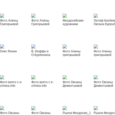
Фото Алены
Фото Алены
Феодосийские
Латиф Казбек
Григорьевой
Григорьевой
художники
Оксана Курен
Олег Яхнин
В. Иоффе и
Фото Алены
Фото Алены
О.Курбенина
григорьевой
григорьевой
Фото взято с e-
Фото взято с e-
Фото Оксаны
Фото Оксаны
crimea.info
crimea.info
Дементьевой
Дементьевой
Фото Оксаны
Фото Оксаны
Рынок Феодосии_1
Рынок Феодос