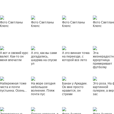
Фото Светланы
Фото Светланы
Фото Светланы
Фото Светла
Клепс
Клепс
Клепс
Клепс
А вот и свежий курс
А это, как вы сами
А это винная точка
Эта
валют. Как-то он
догадались,
на переезде, с
жизнерадостн
меня впечатли
шаурма на спуске
которой все лето
курортница
ул
примеривает
футболку
Набережная тоже
На море сегодня
Банан у Аркадии.
Это роза. На 
чиста и почти
небольшое
Он мне просто
картинной
пустынна. Осень...
волнение. Пляж
нравится, он
галереи, а вер
почти пус
стреми
зас