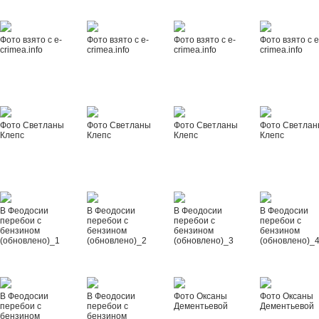
Фото взято с e-
Фото взято с e-
Фото взято с e-
Фото взято с e
crimea.info
crimea.info
crimea.info
crimea.info
Фото Светланы
Фото Светланы
Фото Светланы
Фото Светла
Клепс
Клепс
Клепс
Клепс
В Феодосии
В Феодосии
В Феодосии
В Феодосии
перебои с
перебои с
перебои с
перебои с
бензином
бензином
бензином
бензином
(обновлено)_1
(обновлено)_2
(обновлено)_3
(обновлено)_
В Феодосии
В Феодосии
Фото Оксаны
Фото Оксаны
перебои с
перебои с
Дементьевой
Дементьевой
бензином
бензином