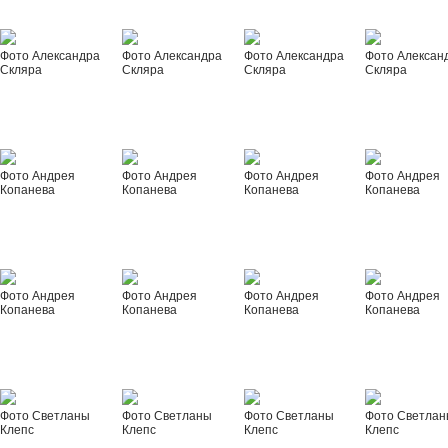
Фото Александра
Фото Александра
Фото Александра
Фото Алексан
Скляра
Скляра
Скляра
Скляра
Фото Андрея
Фото Андрея
Фото Андрея
Фото Андрея
Копанева
Копанева
Копанева
Копанева
Фото Андрея
Фото Андрея
Фото Андрея
Фото Андрея
Копанева
Копанева
Копанева
Копанева
Фото Светланы
Фото Светланы
Фото Светланы
Фото Светла
Клепс
Клепс
Клепс
Клепс