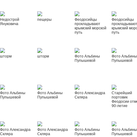
Недострой
пещеры
Феодосийцы
Феодосийцы
Януковича
прокладывают
прокладываю
крымский морской
крымский мор
путь
путь
шторм
шторм
Фото Альбины
Фото Альбин
Пупышевой
Пупышевой
Фото Альбины
Фото Альбины
Фото Александра
Старейший
Пупышевой
Пупышевой
Скляра
портовик
Феодосии отм
90-летие
Фото Александра
Фото Александра
Фото Альбины
Фото Альбин
Скляра
Скляра
Пупышевой
Пупышевой