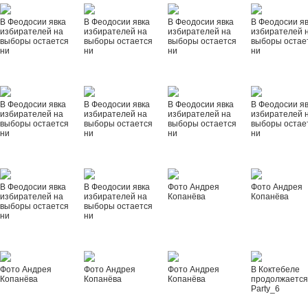
В Феодосии явка
В Феодосии явка
В Феодосии явка
В Феодосии я
избирателей на
избирателей на
избирателей на
избирателей 
выборы остается
выборы остается
выборы остается
выборы остае
ни
ни
ни
ни
В Феодосии явка
В Феодосии явка
В Феодосии явка
В Феодосии я
избирателей на
избирателей на
избирателей на
избирателей 
выборы остается
выборы остается
выборы остается
выборы остае
ни
ни
ни
ни
В Феодосии явка
В Феодосии явка
Фото Андрея
Фото Андрея
избирателей на
избирателей на
Копанёва
Копанёва
выборы остается
выборы остается
ни
ни
Фото Андрея
Фото Андрея
Фото Андрея
В Коктебеле
Копанёва
Копанёва
Копанёва
продолжается
Party_6