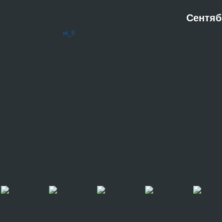
Сентяб