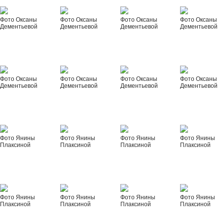
Фото Оксаны
Фото Оксаны
Фото Оксаны
Фото Оксаны
Дементьевой
Дементьевой
Дементьевой
Дементьевой
Фото Оксаны
Фото Оксаны
Фото Оксаны
Фото Оксаны
Дементьевой
Дементьевой
Дементьевой
Дементьевой
Фото Янины
Фото Янины
Фото Янины
Фото Янины
Плаксиной
Плаксиной
Плаксиной
Плаксиной
Фото Янины
Фото Янины
Фото Янины
Фото Янины
Плаксиной
Плаксиной
Плаксиной
Плаксиной