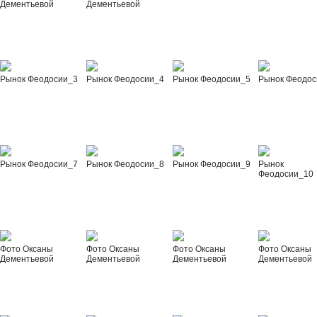
Дементьевой
Дементьевой
Рынок Феодосии_3
Рынок Феодосии_4
Рынок Феодосии_5
Рынок Феодос
Рынок Феодосии_7
Рынок Феодосии_8
Рынок Феодосии_9
Рынок
Феодосии_10
Фото Оксаны
Фото Оксаны
Фото Оксаны
Фото Оксаны
Дементьевой
Дементьевой
Дементьевой
Дементьевой