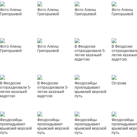
Фото Алены
Фото Алены
Фото Алены
Фото Алены
Григорьевой
Григорьевой
Григорьевой
Григорьевой
Фото Алены
Фото Алены
В Феодосии
В Феодосии
Григорьевой
Григорьевой
отпраздновали 5-
отпраздновал
летие казачьей
летие казачье
кадетско
кадетско
В Феодосии
В Феодосии
Феодосийцы
Острова
отпраздновали 5-
отпраздновали 5-
прокладывают
летие казачьей
летие казачьей
крымский морской
кадетско
кадетско
путь
Феодосийцы
Феодосийцы
Феодосийцы
Феодосийцы
прокладывают
прокладывают
прокладывают
прокладываю
крымский морской
крымский морской
крымский морской
крымский мор
путь
путь
путь
путь