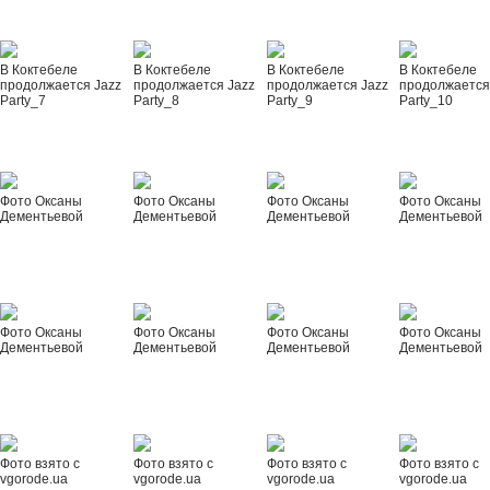
В Коктебеле
В Коктебеле
В Коктебеле
В Коктебеле
продолжается Jazz
продолжается Jazz
продолжается Jazz
продолжается
Party_7
Party_8
Party_9
Party_10
Фото Оксаны
Фото Оксаны
Фото Оксаны
Фото Оксаны
Дементьевой
Дементьевой
Дементьевой
Дементьевой
Фото Оксаны
Фото Оксаны
Фото Оксаны
Фото Оксаны
Дементьевой
Дементьевой
Дементьевой
Дементьевой
Фото взято с
Фото взято с
Фото взято с
Фото взято с
vgorode.ua
vgorode.ua
vgorode.ua
vgorode.ua