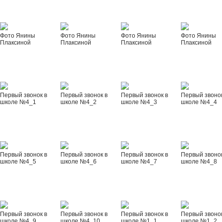
Фото Янины
Фото Янины
Фото Янины
Фото Янины
Плаксиной
Плаксиной
Плаксиной
Плаксиной
Первый звонок в
Первый звонок в
Первый звонок в
Первый звонок
школе №4_1
школе №4_2
школе №4_3
школе №4_4
Первый звонок в
Первый звонок в
Первый звонок в
Первый звонок
школе №4_5
школе №4_6
школе №4_7
школе №4_8
Первый звонок в
Первый звонок в
Первый звонок в
Первый звонок
школе №4_9
школе №4_10
школе №1_1
школе №1_2