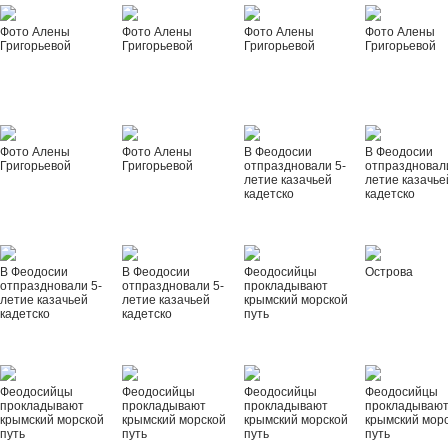
Фото Алены
Фото Алены
Фото Алены
Фото Алены
Григорьевой
Григорьевой
Григорьевой
Григорьевой
Фото Алены
Фото Алены
В Феодосии
В Феодосии
Григорьевой
Григорьевой
отпраздновали 5-
отпраздновал
летие казачьей
летие казачье
кадетско
кадетско
В Феодосии
В Феодосии
Феодосийцы
Острова
отпраздновали 5-
отпраздновали 5-
прокладывают
летие казачьей
летие казачьей
крымский морской
кадетско
кадетско
путь
Феодосийцы
Феодосийцы
Феодосийцы
Феодосийцы
прокладывают
прокладывают
прокладывают
прокладываю
крымский морской
крымский морской
крымский морской
крымский мор
путь
путь
путь
путь