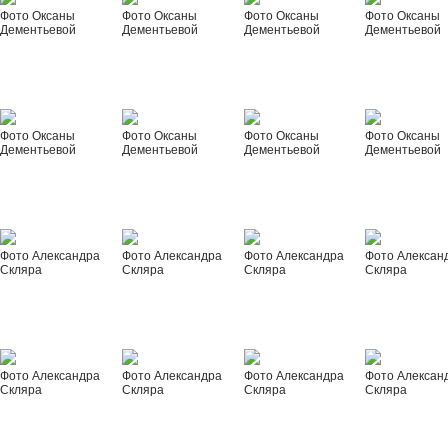
Фото Оксаны
Фото Оксаны
Фото Оксаны
Фото Оксаны
Дементьевой
Дементьевой
Дементьевой
Дементьевой
Фото Оксаны
Фото Оксаны
Фото Оксаны
Фото Оксаны
Дементьевой
Дементьевой
Дементьевой
Дементьевой
Фото Александра
Фото Александра
Фото Александра
Фото Алексан
Скляра
Скляра
Скляра
Скляра
Фото Александра
Фото Александра
Фото Александра
Фото Алексан
Скляра
Скляра
Скляра
Скляра