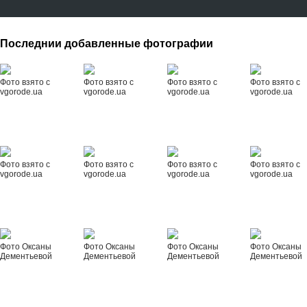
Последнии добавленные фотографии
Фото взято с
Фото взято с
Фото взято с
Фото взято с
vgorode.ua
vgorode.ua
vgorode.ua
vgorode.ua
Фото взято с
Фото взято с
Фото взято с
Фото взято с
vgorode.ua
vgorode.ua
vgorode.ua
vgorode.ua
Фото Оксаны
Фото Оксаны
Фото Оксаны
Фото Оксаны
Дементьевой
Дементьевой
Дементьевой
Дементьевой