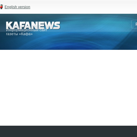
English version
Информационный сайт
газеты «Кафа»