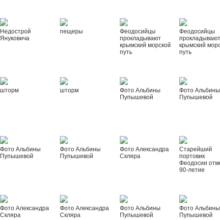
Недострой
пещеры
Феодосийцы
Феодосийцы
Януковича
прокладывают
прокладываю
крымский морской
крымский мор
путь
путь
шторм
шторм
Фото Альбины
Фото Альбин
Пупышевой
Пупышевой
Фото Альбины
Фото Альбины
Фото Александра
Старейший
Пупышевой
Пупышевой
Скляра
портовик
Феодосии отм
90-летие
Фото Александра
Фото Александра
Фото Альбины
Фото Альбин
Скляра
Скляра
Пупышевой
Пупышевой