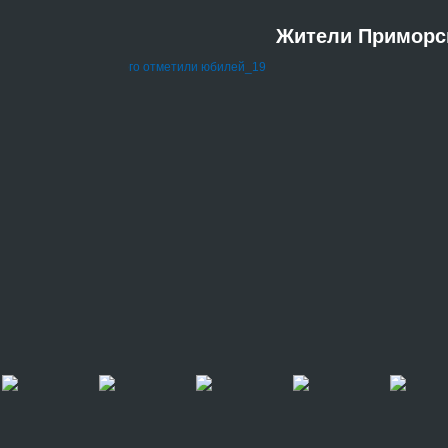
Жители Приморс