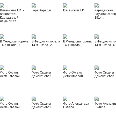
Вяземский Т.И. -
Гора Карадаг
Вяземский Т.И.
Карадагская
основатель
научная стан
Карадагской
1914 г.
научной ст
В Феодосии горела
В Феодосии горела
В Феодосии горела
В Феодосии г
14-я школа_1
14-я школа_2
14-я школа_3
14-я школа_4
Фото Оксаны
Фото Оксаны
Фото Оксаны
Фото Оксаны
Дементьевой
Дементьевой
Дементьевой
Дементьевой
Фото Оксаны
Фото Оксаны
Фото Александра
Фото Алексан
Дементьевой
Дементьевой
Скляра
Скляра