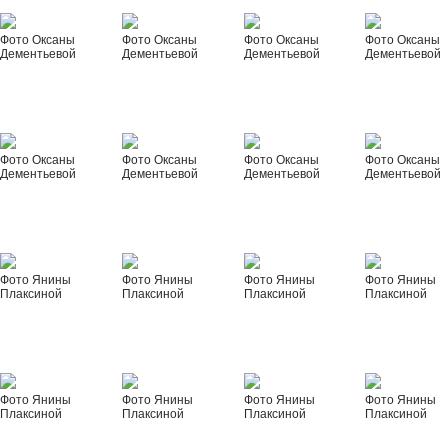
Фото Оксаны
Фото Оксаны
Фото Оксаны
Фото Оксаны
Дементьевой
Дементьевой
Дементьевой
Дементьевой
Фото Оксаны
Фото Оксаны
Фото Оксаны
Фото Оксаны
Дементьевой
Дементьевой
Дементьевой
Дементьевой
Фото Янины
Фото Янины
Фото Янины
Фото Янины
Плаксиной
Плаксиной
Плаксиной
Плаксиной
Фото Янины
Фото Янины
Фото Янины
Фото Янины
Плаксиной
Плаксиной
Плаксиной
Плаксиной