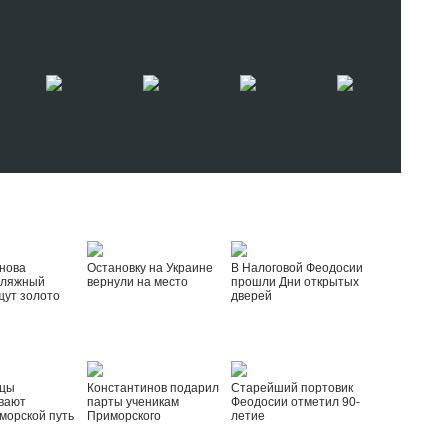
нова
Остановку на Украине
В Налоговой Феодосии
пляжный
вернули на место
прошли Дни открытых
щут золото
дверей
йцы
Константинов подарил
Старейший портовик
вают
парты ученикам
Феодосии отметил 90-
морской путь
Приморского
летие