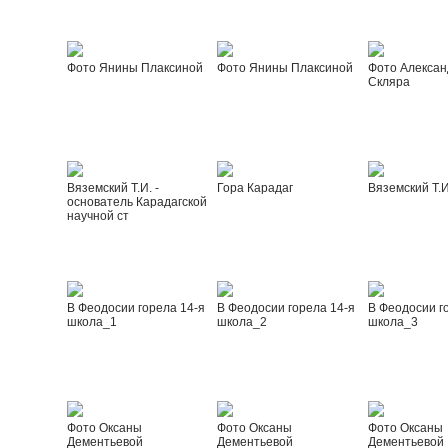
Фото Янины Плаксиной
Фото Янины Плаксиной
Фото Алексан
Скляра
Вяземский Т.И. -
Гора Карадаг
Вяземский Т.И
основатель Карадагской
научной ст
В Феодосии горела 14-я
В Феодосии горела 14-я
В Феодосии г
школа_1
школа_2
школа_3
Фото Оксаны
Фото Оксаны
Фото Оксаны
Дементьевой
Дементьевой
Дементьевой