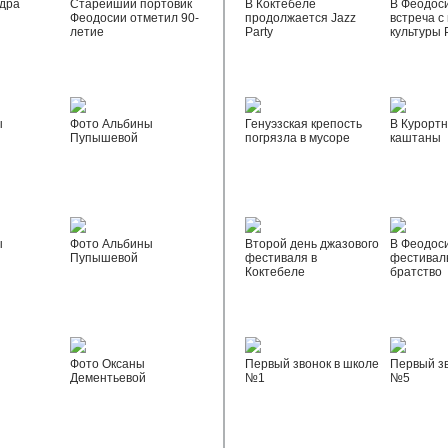
дра
Старейший портовик
В Коктебеле
В Феодос
Феодосии отметил 90-
продолжается Jazz
встреча с
летие
Party
культуры 
ы
Фото Альбины
Генуэзская крепость
В Курортн
Пупышевой
погрязла в мусоре
каштаны
ы
Фото Альбины
Второй день джазового
В Феодос
Пупышевой
фестиваля в
фестивал
Коктебеле
братство
Фото Оксаны
Первый звонок в школе
Первый зв
Дементьевой
№1
№5