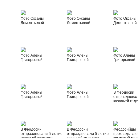
Фото Оксаны
Фото Оксаны
Фото Оксаны
Дементьевой
Дементьевой
Дементьевой
Фото Алены
Фото Алены
Фото Алены
Григорьевой
Григорьевой
Григорьевой
Фото Алены
Фото Алены
В Феодосии
Григорьевой
Григорьевой
отпраздновал
казачьей каде
В Феодосии
В Феодосии
Феодосийцы
отпраздновали 5-летие
отпраздновали 5-летие
прокладываю