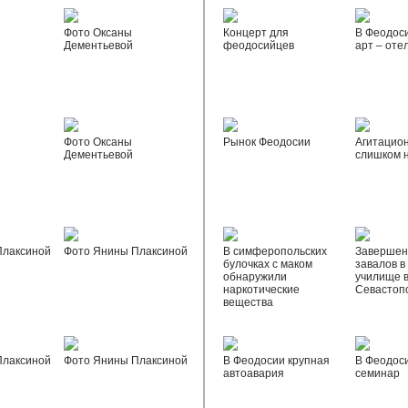
Фото Оксаны
Концерт для
В Феодос
Дементьевой
феодосийцев
арт – оте
Фото Оксаны
Рынок Феодосии
Агитацио
Дементьевой
слишком 
Плаксиной
Фото Янины Плаксиной
В симферопольских
Завершен
булочках с маком
завалов в
обнаружили
училище 
наркотические
Севастоп
вещества
Плаксиной
Фото Янины Плаксиной
В Феодосии крупная
В Феодос
автоавария
семинар