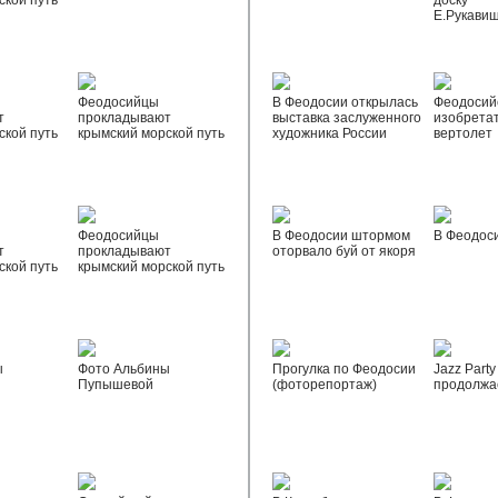
ской путь
доску
Е.Рукави
Феодосийцы
В Феодосии открылась
Феодосий
т
прокладывают
выставка заслуженного
изобрета
ской путь
крымский морской путь
художника России
вертолет
Феодосийцы
В Феодосии штормом
В Феодос
т
прокладывают
оторвало буй от якоря
ской путь
крымский морской путь
ы
Фото Альбины
Прогулка по Феодосии
Jazz Party
Пупышевой
(фоторепортаж)
продолжа