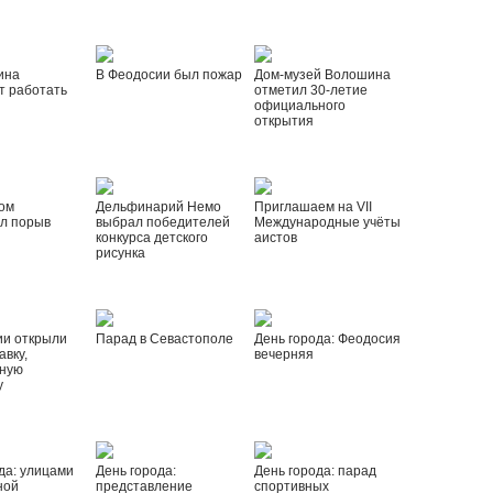
ина
В Феодосии был пожар
Дом-музей Волошина
т работать
отметил 30-летие
официального
открытия
ом
Дельфинарий Немо
Приглашаем на VII
л порыв
выбрал победителей
Международные учёты
конкурса детского
аистов
рисунка
ии открыли
Парад в Севастополе
День города: Феодосия
вку,
вечерняя
ную
у
да: улицами
День города:
День города: парад
ной
представление
спортивных