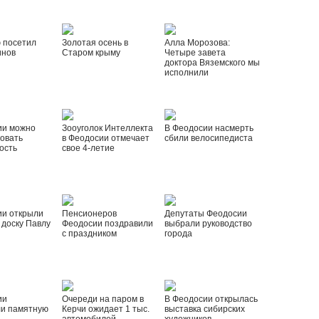
 посетил
Золотая осень в
Алла Морозова:
инов
Старом крыму
Четыре завета
доктора Вяземского мы
исполнили
ии можно
Зооуголок Интеллекта
В Феодосии насмерть
овать
в Феодосии отмечает
сбили велосипедиста
ость
свое 4-летие
ии открыли
Пенсионеров
Депутаты Феодосии
доску Павлу
Феодосии поздравили
выбрали руководство
с праздником
города
ии
Очереди на паром в
В Феодосии открылась
ли памятную
Керчи ожидает 1 тыс.
выставка сибирских