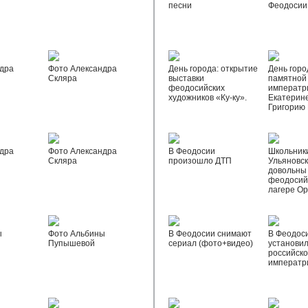
песни
Феодосии
дра
Фото Александра
День города: открытие
День горо
Скляра
выставки
памятной
феодосийских
императр
художников «Ку-ку».
Екатерине
Григорию
дра
Фото Александра
В Феодосии
Школьник
Скляра
произошло ДТП
Ульяновск
довольны
феодосий
лагере О
ы
Фото Альбины
В Феодосии снимают
В Феодос
Пупышевой
сериал (фото+видео)
установил
российск
императр