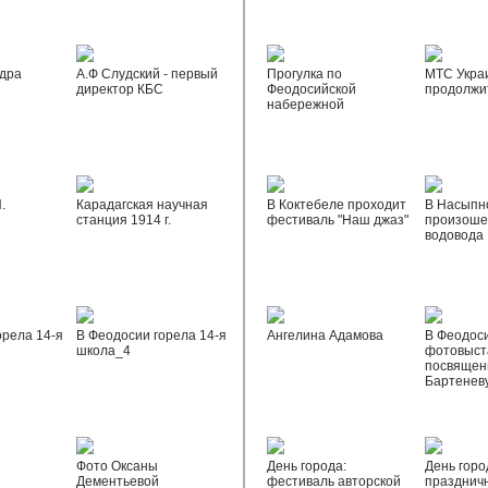
дра
А.Ф Слудский - первый
Прогулка по
МТС Укра
директор КБС
Феодосийской
продолжи
набережной
.
Карадагская научная
В Коктебеле проходит
В Насыпн
станция 1914 г.
фестиваль "Наш джаз"
произоше
водовода
орела 14-я
В Феодосии горела 14-я
Ангелина Адамова
В Феодос
школа_4
фотовыста
посвящен
Бартенев
Фото Оксаны
День города:
День горо
Дементьевой
фестиваль авторской
празднич