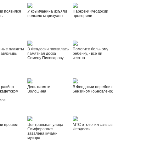
ии появился
У крымчанина изъяли
Парковки Феодосии
ль
полкило марихуаны
проверили
нные плакаты
В Феодосии появилась
Помогите больному
навязчивы
памятная доска
ребенку, - все ли
Семену Пивоварову
честно
 разбор
День памяти
В Феодосии перебои с
 кадетском
Волошина
бензином (обновлено)
в
оле
ии прошел
Центральная улица
МТС отключил связь в
Симферополя
Феодосии
завалена кучами
мусора