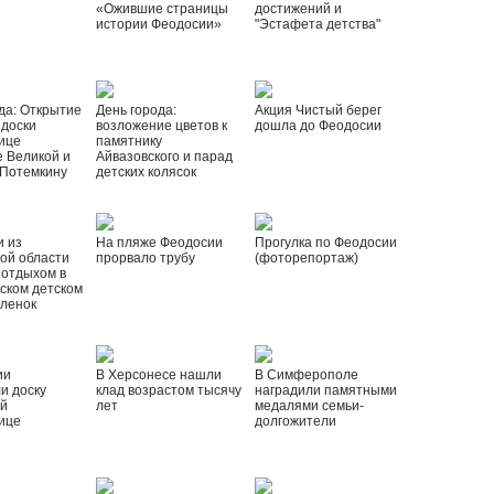
«Ожившие страницы
достижений и
истории Феодосии»
"Эстафета детства"
да: Открытие
День города:
Акция Чистый берег
 доски
возложение цветов к
дошла до Феодосии
ице
памятнику
 Великой и
Айвазовского и парад
 Потемкину
детских колясок
и из
На пляже Феодосии
Прогулка по Феодосии
ой области
прорвало трубу
(фоторепортаж)
 отдыхом в
ском детском
рленок
ии
В Херсонесе нашли
В Симферополе
и доску
клад возрастом тысячу
наградили памятными
ой
лет
медалями семьи-
ице
долгожители