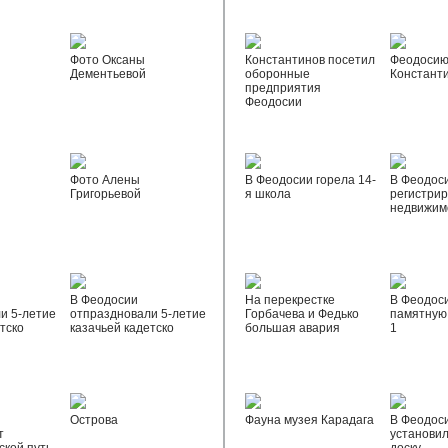
Фото Оксаны
Константинов посетил
Феодосию
Дементьевой
оборонные
Констант
предприятия
Феодосии
Фото Алены
В Феодосии горела 14-
В Феодос
Григорьевой
я школа
регистрир
недвижим
В Феодосии
На перекрестке
В Феодос
и 5-летие
отпраздновали 5-летие
Горбачева и Федько
памятную 
тско
казачьей кадетско
большая авария
1
Острова
Фауна музея Карадага
В Феодос
т
установи