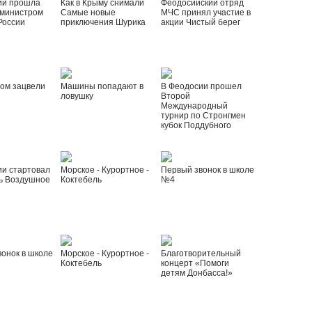
ии прошла
Как в Крыму снимали
Феодосийский отряд
 министром
Самые новые
МЧС принял участие в
России
приключения Шурика
акции Чистый берег
ом зацвели
Машины попадают в
В Феодосии прошел
ловушку
Второй
Международный
турнир по Стронгмен
кубок Поддубного
ии стартовал
Морское - Курортное -
Первый звонок в школе
ь Воздушное
Коктебель
№4
онок в школе
Морское - Курортное -
Благотворительный
Коктебель
концерт «Помоги
детям Донбасса!»