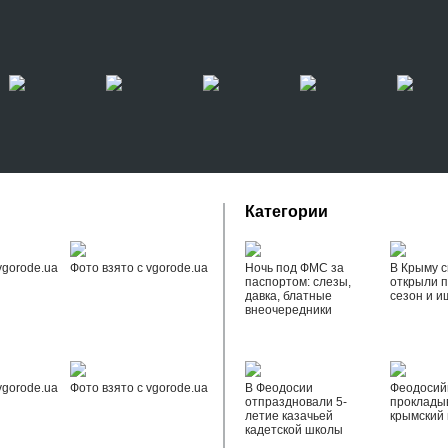
Категории
vgorode.ua
Фото взято с vgorode.ua
Ночь под ФМС за
В Крыму с
паспортом: слезы,
открыли 
давка, блатные
сезон и и
внеочередники
vgorode.ua
Фото взято с vgorode.ua
В Феодосии
Феодоси
отпраздновали 5-
проклады
летие казачьей
крымский 
кадетской школы