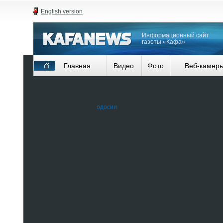
English version
Информационный сайт
газеты «Кафа»
Главная
Видео
Фото
Веб-камер