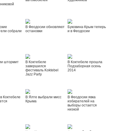
автомобилей
художников
шниковой
ские
В Феодосии обновляют
Буковина-Крым теперь
тели собрали
остановки
и в Феодосии
ии штормит
В Коктебеле
В Коктебеле прошла
завершился
Подзаборная осень
фестиваль Koktebel
2014
Jazz Party
 в Коктебеле
В Ялте выбрали мисс
В Феодосии явка
ется
Крыма
избирателей на
выборы остается
низкой