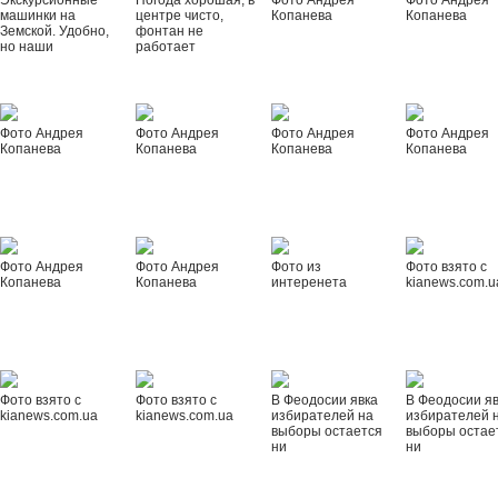
Экскурсионные
Погода хорошая, в
Фото Андрея
Фото Андрея
машинки на
центре чисто,
Копанева
Копанева
Земской. Удобно,
фонтан не
но наши
работает
Фото Андрея
Фото Андрея
Фото Андрея
Фото Андрея
Копанева
Копанева
Копанева
Копанева
Фото Андрея
Фото Андрея
Фото из
Фото взято с
Копанева
Копанева
интеренета
kianews.com.u
Фото взято с
Фото взято с
В Феодосии явка
В Феодосии я
kianews.com.ua
kianews.com.ua
избирателей на
избирателей 
выборы остается
выборы остае
ни
ни