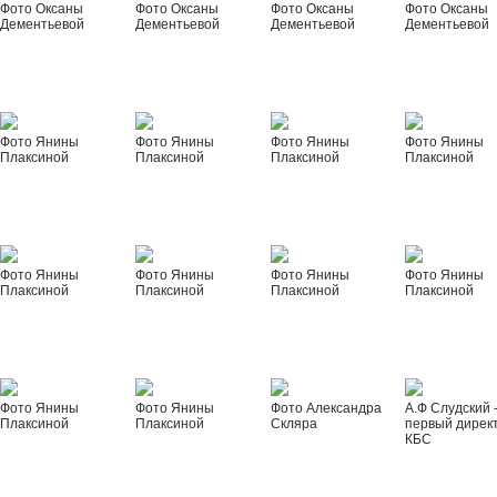
Фото Оксаны
Фото Оксаны
Фото Оксаны
Фото Оксаны
Дементьевой
Дементьевой
Дементьевой
Дементьевой
Фото Янины
Фото Янины
Фото Янины
Фото Янины
Плаксиной
Плаксиной
Плаксиной
Плаксиной
Фото Янины
Фото Янины
Фото Янины
Фото Янины
Плаксиной
Плаксиной
Плаксиной
Плаксиной
Фото Янины
Фото Янины
Фото Александра
А.Ф Слудский 
Плаксиной
Плаксиной
Скляра
первый дирек
КБС