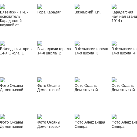
Вяземский Т.И. -
Гора Карадаг
Вяземский Т.И.
Карадагская
основатель
научная стан
Карадагской
1914 г.
научной ст
В Феодосии горела
В Феодосии горела
В Феодосии горела
В Феодосии г
14-я школа_1
14-я школа_2
14-я школа_3
14-я школа_4
Фото Оксаны
Фото Оксаны
Фото Оксаны
Фото Оксаны
Дементьевой
Дементьевой
Дементьевой
Дементьевой
Фото Оксаны
Фото Оксаны
Фото Александра
Фото Алексан
Дементьевой
Дементьевой
Скляра
Скляра