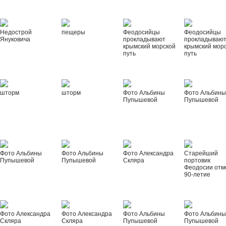
Недострой
пещеры
Феодосийцы
Феодосийцы
Януковича
прокладывают
прокладываю
крымский морской
крымский мор
путь
путь
шторм
шторм
Фото Альбины
Фото Альбин
Пупышевой
Пупышевой
Фото Альбины
Фото Альбины
Фото Александра
Старейший
Пупышевой
Пупышевой
Скляра
портовик
Феодосии отм
90-летие
Фото Александра
Фото Александра
Фото Альбины
Фото Альбин
Скляра
Скляра
Пупышевой
Пупышевой