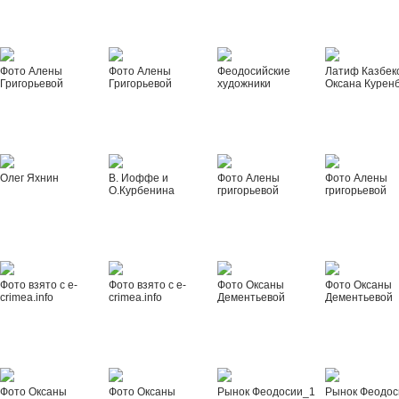
Фото Алены
Фото Алены
Феодосийские
Латиф Казбек
Григорьевой
Григорьевой
художники
Оксана Курен
Олег Яхнин
В. Иоффе и
Фото Алены
Фото Алены
О.Курбенина
григорьевой
григорьевой
Фото взято с e-
Фото взято с e-
Фото Оксаны
Фото Оксаны
crimea.info
crimea.info
Дементьевой
Дементьевой
Фото Оксаны
Фото Оксаны
Рынок Феодосии_1
Рынок Феодос