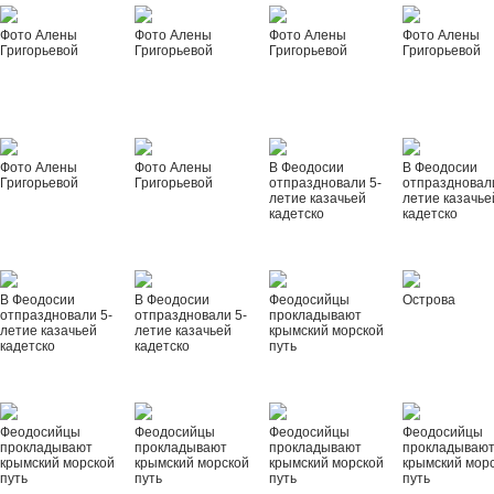
Фото Алены
Фото Алены
Фото Алены
Фото Алены
Григорьевой
Григорьевой
Григорьевой
Григорьевой
Фото Алены
Фото Алены
В Феодосии
В Феодосии
Григорьевой
Григорьевой
отпраздновали 5-
отпраздновал
летие казачьей
летие казачье
кадетско
кадетско
В Феодосии
В Феодосии
Феодосийцы
Острова
отпраздновали 5-
отпраздновали 5-
прокладывают
летие казачьей
летие казачьей
крымский морской
кадетско
кадетско
путь
Феодосийцы
Феодосийцы
Феодосийцы
Феодосийцы
прокладывают
прокладывают
прокладывают
прокладываю
крымский морской
крымский морской
крымский морской
крымский мор
путь
путь
путь
путь