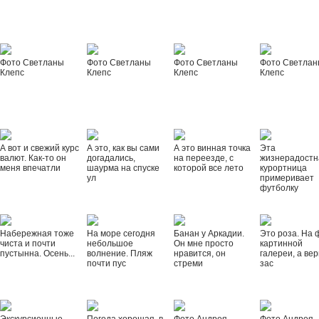
Фото Светланы
Фото Светланы
Фото Светланы
Фото Светла
Клепс
Клепс
Клепс
Клепс
А вот и свежий курс
А это, как вы сами
А это винная точка
Эта
валют. Как-то он
догадались,
на переезде, с
жизнерадостн
меня впечатли
шаурма на спуске
которой все лето
курортница
ул
примеривает
футболку
Набережная тоже
На море сегодня
Банан у Аркадии.
Это роза. На 
чиста и почти
небольшое
Он мне просто
картинной
пустынна. Осень...
волнение. Пляж
нравится, он
галереи, а вер
почти пус
стреми
зас