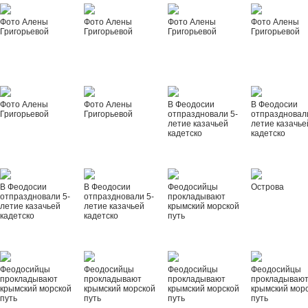
Фото Алены
Фото Алены
Фото Алены
Фото Алены
Григорьевой
Григорьевой
Григорьевой
Григорьевой
Фото Алены
Фото Алены
В Феодосии
В Феодосии
Григорьевой
Григорьевой
отпраздновали 5-
отпраздновал
летие казачьей
летие казачье
кадетско
кадетско
В Феодосии
В Феодосии
Феодосийцы
Острова
отпраздновали 5-
отпраздновали 5-
прокладывают
летие казачьей
летие казачьей
крымский морской
кадетско
кадетско
путь
Феодосийцы
Феодосийцы
Феодосийцы
Феодосийцы
прокладывают
прокладывают
прокладывают
прокладываю
крымский морской
крымский морской
крымский морской
крымский мор
путь
путь
путь
путь