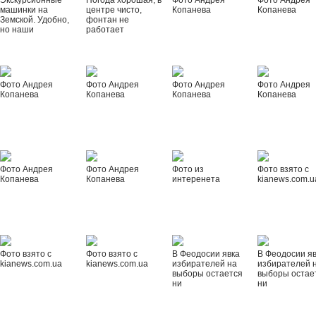
Экскурсионные
Погода хорошая, в
Фото Андрея
Фото Андрея
машинки на
центре чисто,
Копанева
Копанева
Земской. Удобно,
фонтан не
но наши
работает
Фото Андрея
Фото Андрея
Фото Андрея
Фото Андрея
Копанева
Копанева
Копанева
Копанева
Фото Андрея
Фото Андрея
Фото из
Фото взято с
Копанева
Копанева
интеренета
kianews.com.u
Фото взято с
Фото взято с
В Феодосии явка
В Феодосии я
kianews.com.ua
kianews.com.ua
избирателей на
избирателей 
выборы остается
выборы остае
ни
ни