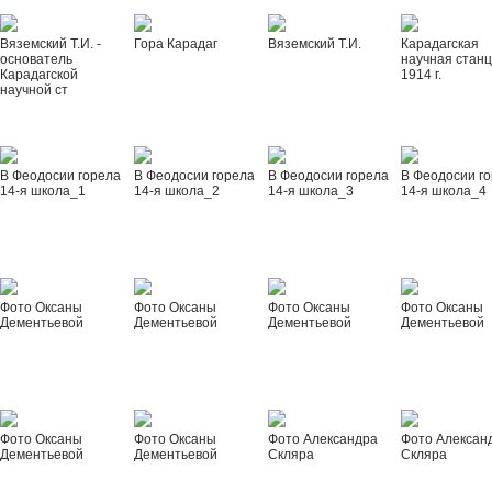
Вяземский Т.И. -
Гора Карадаг
Вяземский Т.И.
Карадагская
основатель
научная стан
Карадагской
1914 г.
научной ст
В Феодосии горела
В Феодосии горела
В Феодосии горела
В Феодосии г
14-я школа_1
14-я школа_2
14-я школа_3
14-я школа_4
Фото Оксаны
Фото Оксаны
Фото Оксаны
Фото Оксаны
Дементьевой
Дементьевой
Дементьевой
Дементьевой
Фото Оксаны
Фото Оксаны
Фото Александра
Фото Алексан
Дементьевой
Дементьевой
Скляра
Скляра