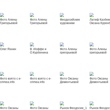
Фото Алены
Фото Алены
Феодосийские
Латиф Казбек
Григорьевой
Григорьевой
художники
Оксана Курен
Олег Яхнин
В. Иоффе и
Фото Алены
Фото Алены
О.Курбенина
григорьевой
григорьевой
Фото взято с e-
Фото взято с e-
Фото Оксаны
Фото Оксаны
crimea.info
crimea.info
Дементьевой
Дементьевой
Фото Оксаны
Фото Оксаны
Рынок Феодосии_1
Рынок Феодос