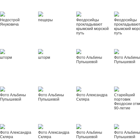
Недострой
пещеры
Феодосийцы
Феодосийцы
Януковича
прокладывают
прокладываю
крымский морской
крымский мор
путь
путь
шторм
шторм
Фото Альбины
Фото Альбин
Пупышевой
Пупышевой
Фото Альбины
Фото Альбины
Фото Александра
Старейший
Пупышевой
Пупышевой
Скляра
портовик
Феодосии отм
90-летие
Фото Александра
Фото Александра
Фото Альбины
Фото Альбин
Скляра
Скляра
Пупышевой
Пупышевой