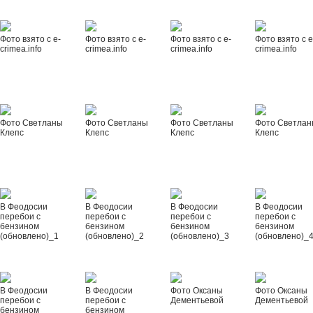
Фото взято с e-
Фото взято с e-
Фото взято с e-
Фото взято с e
crimea.info
crimea.info
crimea.info
crimea.info
Фото Светланы
Фото Светланы
Фото Светланы
Фото Светла
Клепс
Клепс
Клепс
Клепс
В Феодосии
В Феодосии
В Феодосии
В Феодосии
перебои с
перебои с
перебои с
перебои с
бензином
бензином
бензином
бензином
(обновлено)_1
(обновлено)_2
(обновлено)_3
(обновлено)_
В Феодосии
В Феодосии
Фото Оксаны
Фото Оксаны
перебои с
перебои с
Дементьевой
Дементьевой
бензином
бензином