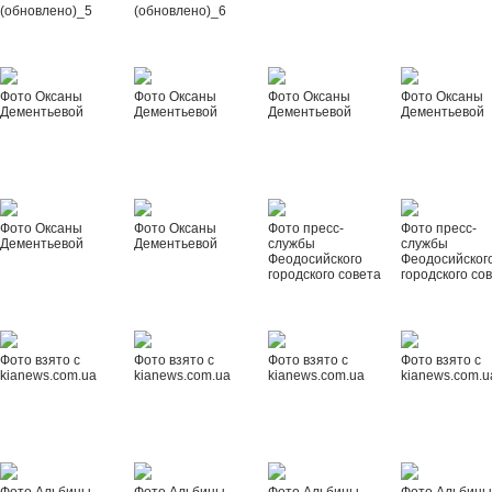
(обновлено)_5
(обновлено)_6
Фото Оксаны
Фото Оксаны
Фото Оксаны
Фото Оксаны
Дементьевой
Дементьевой
Дементьевой
Дементьевой
Фото Оксаны
Фото Оксаны
Фото пресс-
Фото пресс-
Дементьевой
Дементьевой
службы
службы
Феодосийского
Феодосийског
городского совета
городского со
Фото взято с
Фото взято с
Фото взято с
Фото взято с
kianews.com.ua
kianews.com.ua
kianews.com.ua
kianews.com.u