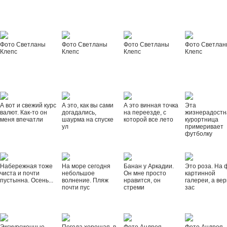
Фото Светланы
Фото Светланы
Фото Светланы
Фото Светла
Клепс
Клепс
Клепс
Клепс
А вот и свежий курс
А это, как вы сами
А это винная точка
Эта
валют. Как-то он
догадались,
на переезде, с
жизнерадостн
меня впечатли
шаурма на спуске
которой все лето
курортница
ул
примеривает
футболку
Набережная тоже
На море сегодня
Банан у Аркадии.
Это роза. На 
чиста и почти
небольшое
Он мне просто
картинной
пустынна. Осень...
волнение. Пляж
нравится, он
галереи, а вер
почти пус
стреми
зас