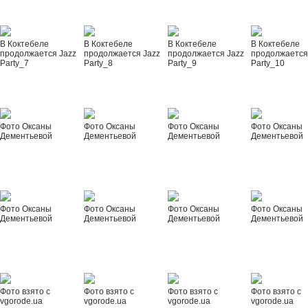
В Коктебеле
В Коктебеле
В Коктебеле
В Коктебеле
продолжается Jazz
продолжается Jazz
продолжается Jazz
продолжается
Party_7
Party_8
Party_9
Party_10
Фото Оксаны
Фото Оксаны
Фото Оксаны
Фото Оксаны
Дементьевой
Дементьевой
Дементьевой
Дементьевой
Фото Оксаны
Фото Оксаны
Фото Оксаны
Фото Оксаны
Дементьевой
Дементьевой
Дементьевой
Дементьевой
Фото взято с
Фото взято с
Фото взято с
Фото взято с
vgorode.ua
vgorode.ua
vgorode.ua
vgorode.ua