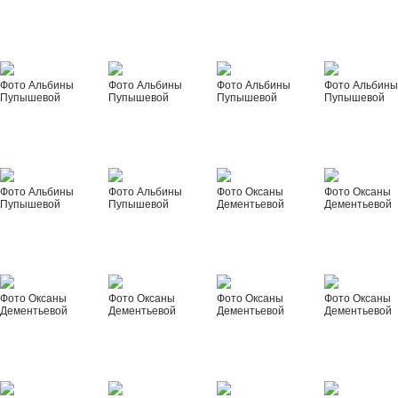
Фото Альбины
Фото Альбины
Фото Альбины
Фото Альбин
Пупышевой
Пупышевой
Пупышевой
Пупышевой
Фото Альбины
Фото Альбины
Фото Оксаны
Фото Оксаны
Пупышевой
Пупышевой
Дементьевой
Дементьевой
Фото Оксаны
Фото Оксаны
Фото Оксаны
Фото Оксаны
Дементьевой
Дементьевой
Дементьевой
Дементьевой