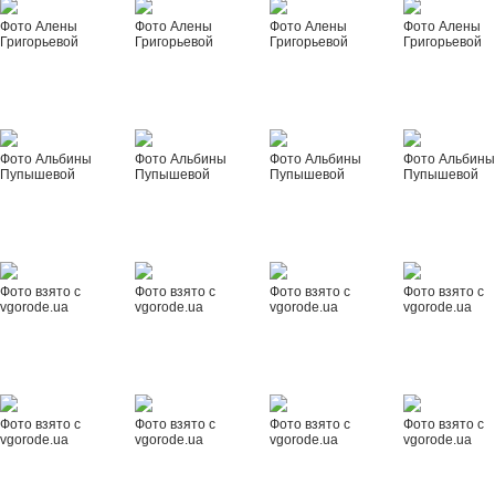
Фото Алены
Фото Алены
Фото Алены
Фото Алены
Григорьевой
Григорьевой
Григорьевой
Григорьевой
Фото Альбины
Фото Альбины
Фото Альбины
Фото Альбин
Пупышевой
Пупышевой
Пупышевой
Пупышевой
Фото взято с
Фото взято с
Фото взято с
Фото взято с
vgorode.ua
vgorode.ua
vgorode.ua
vgorode.ua
Фото взято с
Фото взято с
Фото взято с
Фото взято с
vgorode.ua
vgorode.ua
vgorode.ua
vgorode.ua