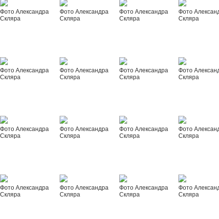
Фото Александра
Фото Александра
Фото Александра
Фото Алексан
Скляра
Скляра
Скляра
Скляра
Фото Александра
Фото Александра
Фото Александра
Фото Алексан
Скляра
Скляра
Скляра
Скляра
Фото Александра
Фото Александра
Фото Александра
Фото Алексан
Скляра
Скляра
Скляра
Скляра
Фото Александра
Фото Александра
Фото Александра
Фото Алексан
Скляра
Скляра
Скляра
Скляра