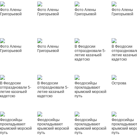
Фото Алены
Фото Алены
Фото Алены
Фото Алены
Григорьевой
Григорьевой
Григорьевой
Григорьевой
Фото Алены
Фото Алены
В Феодосии
В Феодосии
Григорьевой
Григорьевой
отпраздновали 5-
отпраздновал
летие казачьей
летие казачье
кадетско
кадетско
В Феодосии
В Феодосии
Феодосийцы
Острова
отпраздновали 5-
отпраздновали 5-
прокладывают
летие казачьей
летие казачьей
крымский морской
кадетско
кадетско
путь
Феодосийцы
Феодосийцы
Феодосийцы
Феодосийцы
прокладывают
прокладывают
прокладывают
прокладываю
крымский морской
крымский морской
крымский морской
крымский мор
путь
путь
путь
путь