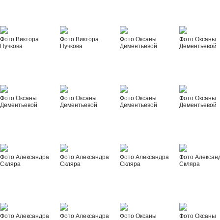
Фото Виктора
Фото Виктора
Фото Оксаны
Фото Оксаны
Пучкова
Пучкова
Дементьевой
Дементьевой
Фото Оксаны
Фото Оксаны
Фото Оксаны
Фото Оксаны
Дементьевой
Дементьевой
Дементьевой
Дементьевой
Фото Александра
Фото Александра
Фото Александра
Фото Алексан
Скляра
Скляра
Скляра
Скляра
Фото Александра
Фото Александра
Фото Оксаны
Фото Оксаны