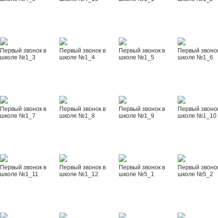
Первый звонок в
Первый звонок в
Первый звонок в
Первый звонок
школе №1_3
школе №1_4
школе №1_5
школе №1_6
Первый звонок в
Первый звонок в
Первый звонок в
Первый звонок
школе №1_7
школе №1_8
школе №1_9
школе №1_10
Первый звонок в
Первый звонок в
Первый звонок в
Первый звонок
школе №1_11
школе №1_12
школе №5_1
школе №5_2