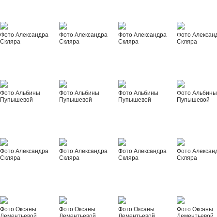
Фото Александра
Фото Александра
Фото Александра
Фото Алексан
Скляра
Скляра
Скляра
Скляра
Фото Альбины
Фото Альбины
Фото Альбины
Фото Альбин
Пупышевой
Пупышевой
Пупышевой
Пупышевой
Фото Александра
Фото Александра
Фото Александра
Фото Алексан
Скляра
Скляра
Скляра
Скляра
Фото Оксаны
Фото Оксаны
Фото Оксаны
Фото Оксаны
Дементьевой
Дементьевой
Дементьевой
Дементьевой