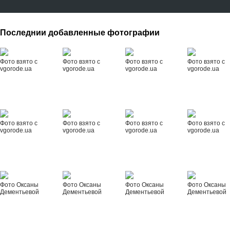
Последнии добавленные фотографии
Фото взято с
Фото взято с
Фото взято с
Фото взято с
vgorode.ua
vgorode.ua
vgorode.ua
vgorode.ua
Фото взято с
Фото взято с
Фото взято с
Фото взято с
vgorode.ua
vgorode.ua
vgorode.ua
vgorode.ua
Фото Оксаны
Фото Оксаны
Фото Оксаны
Фото Оксаны
Дементьевой
Дементьевой
Дементьевой
Дементьевой