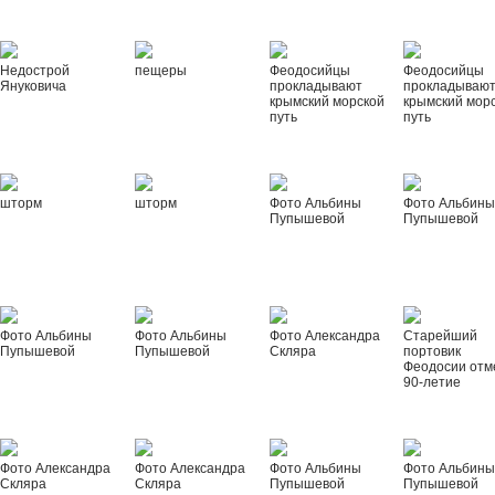
Недострой
пещеры
Феодосийцы
Феодосийцы
Януковича
прокладывают
прокладываю
крымский морской
крымский мор
путь
путь
шторм
шторм
Фото Альбины
Фото Альбин
Пупышевой
Пупышевой
Фото Альбины
Фото Альбины
Фото Александра
Старейший
Пупышевой
Пупышевой
Скляра
портовик
Феодосии отм
90-летие
Фото Александра
Фото Александра
Фото Альбины
Фото Альбин
Скляра
Скляра
Пупышевой
Пупышевой