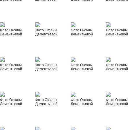
Фото Оксаны
Фото Оксаны
Фото Оксаны
Фото Оксаны
Дементьевой
Дементьевой
Дементьевой
Дементьевой
Фото Оксаны
Фото Оксаны
Фото Оксаны
Фото Оксаны
Дементьевой
Дементьевой
Дементьевой
Дементьевой
Фото Оксаны
Фото Оксаны
Фото Оксаны
Фото Оксаны
Дементьевой
Дементьевой
Дементьевой
Дементьевой