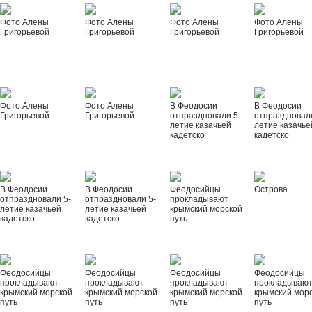
Фото Алены
Фото Алены
Фото Алены
Фото Алены
Григорьевой
Григорьевой
Григорьевой
Григорьевой
Фото Алены
Фото Алены
В Феодосии
В Феодосии
Григорьевой
Григорьевой
отпраздновали 5-
отпраздновал
летие казачьей
летие казачье
кадетско
кадетско
В Феодосии
В Феодосии
Феодосийцы
Острова
отпраздновали 5-
отпраздновали 5-
прокладывают
летие казачьей
летие казачьей
крымский морской
кадетско
кадетско
путь
Феодосийцы
Феодосийцы
Феодосийцы
Феодосийцы
прокладывают
прокладывают
прокладывают
прокладываю
крымский морской
крымский морской
крымский морской
крымский мор
путь
путь
путь
путь