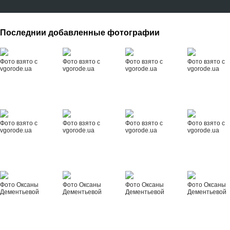
Последнии добавленные фотографии
Фото взято с
Фото взято с
Фото взято с
Фото взято с
vgorode.ua
vgorode.ua
vgorode.ua
vgorode.ua
Фото взято с
Фото взято с
Фото взято с
Фото взято с
vgorode.ua
vgorode.ua
vgorode.ua
vgorode.ua
Фото Оксаны
Фото Оксаны
Фото Оксаны
Фото Оксаны
Дементьевой
Дементьевой
Дементьевой
Дементьевой