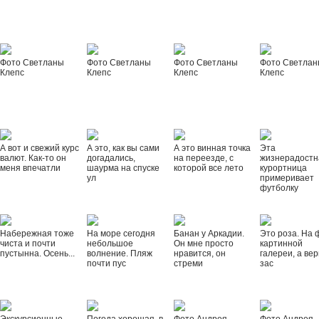
Фото Светланы
Фото Светланы
Фото Светланы
Фото Светла
Клепс
Клепс
Клепс
Клепс
А вот и свежий курс
А это, как вы сами
А это винная точка
Эта
валют. Как-то он
догадались,
на переезде, с
жизнерадостн
меня впечатли
шаурма на спуске
которой все лето
курортница
ул
примеривает
футболку
Набережная тоже
На море сегодня
Банан у Аркадии.
Это роза. На 
чиста и почти
небольшое
Он мне просто
картинной
пустынна. Осень...
волнение. Пляж
нравится, он
галереи, а вер
почти пус
стреми
зас