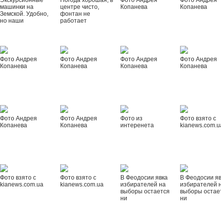
Экскурсионные
Погода хорошая, в
Фото Андрея
Фото Андрея
машинки на
центре чисто,
Копанева
Копанева
Земской. Удобно,
фонтан не
но наши
работает
Фото Андрея
Фото Андрея
Фото Андрея
Фото Андрея
Копанева
Копанева
Копанева
Копанева
Фото Андрея
Фото Андрея
Фото из
Фото взято с
Копанева
Копанева
интеренета
kianews.com.u
Фото взято с
Фото взято с
В Феодосии явка
В Феодосии я
kianews.com.ua
kianews.com.ua
избирателей на
избирателей 
выборы остается
выборы остае
ни
ни