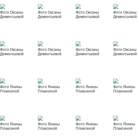
Фото Оксаны
Фото Оксаны
Фото Оксаны
Фото Оксаны
Дементьевой
Дементьевой
Дементьевой
Дементьевой
Фото Оксаны
Фото Оксаны
Фото Оксаны
Фото Оксаны
Дементьевой
Дементьевой
Дементьевой
Дементьевой
Фото Янины
Фото Янины
Фото Янины
Фото Янины
Плаксиной
Плаксиной
Плаксиной
Плаксиной
Фото Янины
Фото Янины
Фото Янины
Фото Янины
Плаксиной
Плаксиной
Плаксиной
Плаксиной