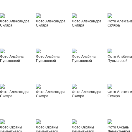
Фото Александра
Фото Александра
Фото Александра
Фото Алексан
Скляра
Скляра
Скляра
Скляра
Фото Альбины
Фото Альбины
Фото Альбины
Фото Альбин
Пупышевой
Пупышевой
Пупышевой
Пупышевой
Фото Александра
Фото Александра
Фото Александра
Фото Алексан
Скляра
Скляра
Скляра
Скляра
Фото Оксаны
Фото Оксаны
Фото Оксаны
Фото Оксаны
Дементьевой
Дементьевой
Дементьевой
Дементьевой