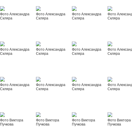
Фото Александра
Фото Александра
Фото Александра
Фото Алексан
Скляра
Скляра
Скляра
Скляра
Фото Александра
Фото Александра
Фото Александра
Фото Алексан
Скляра
Скляра
Скляра
Скляра
Фото Александра
Фото Александра
Фото Александра
Фото Алексан
Скляра
Скляра
Скляра
Скляра
Фото Виктора
Фото Виктора
Фото Виктора
Фото Виктора
Пучкова
Пучкова
Пучкова
Пучкова