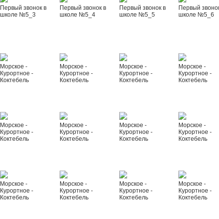
Первый звонок в
Первый звонок в
Первый звонок в
Первый звонок
школе №5_3
школе №5_4
школе №5_5
школе №5_6
Морское -
Морское -
Морское -
Морское -
Курортное -
Курортное -
Курортное -
Курортное -
Коктебель
Коктебель
Коктебель
Коктебель
Морское -
Морское -
Морское -
Морское -
Курортное -
Курортное -
Курортное -
Курортное -
Коктебель
Коктебель
Коктебель
Коктебель
Морское -
Морское -
Морское -
Морское -
Курортное -
Курортное -
Курортное -
Курортное -
Коктебель
Коктебель
Коктебель
Коктебель