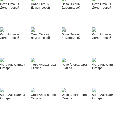
Фото Оксаны
Фото Оксаны
Фото Оксаны
Фото Оксаны
Дементьевой
Дементьевой
Дементьевой
Дементьевой
Фото Оксаны
Фото Оксаны
Фото Оксаны
Фото Оксаны
Дементьевой
Дементьевой
Дементьевой
Дементьевой
Фото Александра
Фото Александра
Фото Александра
Фото Алексан
Скляра
Скляра
Скляра
Скляра
Фото Александра
Фото Александра
Фото Александра
Фото Алексан
Скляра
Скляра
Скляра
Скляра