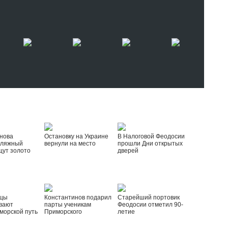
нова
Остановку на Украине
В Налоговой Феодосии
пляжный
вернули на место
прошли Дни открытых
щут золото
дверей
йцы
Константинов подарил
Старейший портовик
вают
парты ученикам
Феодосии отметил 90-
морской путь
Приморского
летие