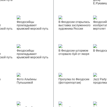
ской путь
доску
Е.Рукави
Феодосийцы
В Феодосии открылась
Феодосий
т
прокладывают
выставка заслуженного
изобрета
ской путь
крымский морской путь
художника России
вертолет
Феодосийцы
В Феодосии штормом
В Феодос
т
прокладывают
оторвало буй от якоря
ской путь
крымский морской путь
ы
Фото Альбины
Прогулка по Феодосии
Jazz Party
Пупышевой
(фоторепортаж)
продолжа