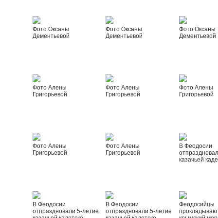
Фото Оксаны
Фото Оксаны
Фото Оксаны
Дементьевой
Дементьевой
Дементьевой
Фото Алены
Фото Алены
Фото Алены
Григорьевой
Григорьевой
Григорьевой
Фото Алены
Фото Алены
В Феодосии
Григорьевой
Григорьевой
отпраздновал
казачьей каде
В Феодосии
В Феодосии
Феодосийцы
отпраздновали 5-летие
отпраздновали 5-летие
прокладываю