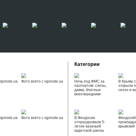
Категории
vgorode.ua
Фото взято с vgorode.ua
Ночь под ФМС за
В Крыму с
паспортом: слезы,
открыли 
давка, блатные
сезон и и
внеочередники
vgorode.ua
Фото взято с vgorode.ua
В Феодосии
Феодоси
отпраздновали 5-
проклады
летие казачьей
крымский 
кадетской школы