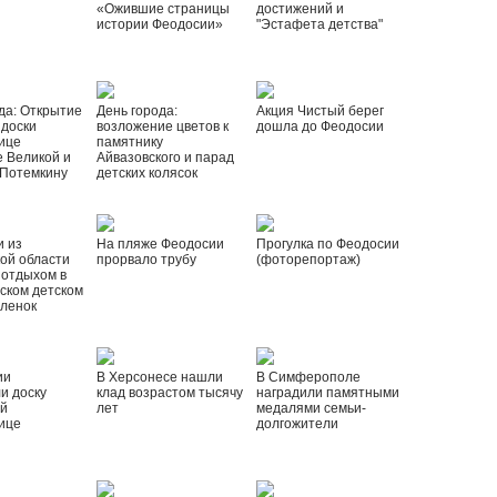
«Ожившие страницы
достижений и
истории Феодосии»
"Эстафета детства"
да: Открытие
День города:
Акция Чистый берег
 доски
возложение цветов к
дошла до Феодосии
ице
памятнику
 Великой и
Айвазовского и парад
 Потемкину
детских колясок
и из
На пляже Феодосии
Прогулка по Феодосии
ой области
прорвало трубу
(фоторепортаж)
 отдыхом в
ском детском
рленок
ии
В Херсонесе нашли
В Симферополе
и доску
клад возрастом тысячу
наградили памятными
ой
лет
медалями семьи-
ице
долгожители