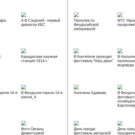
дра
А.Ф Слудский - первый
Прогулка по
МТС Укра
директор КБС
Феодосийской
продолжи
набережной
.
Карадагская научная
В Коктебеле проходит
В Насыпн
станция 1914 г.
фестиваль "Наш джаз"
произоше
водовода
орела 14-я
В Феодосии горела 14-я
Ангелина Адамова
В Феодос
школа_4
фотовыста
посвящен
Бартенев
Фото Оксаны
День города:
День горо
Дементьевой
фестиваль авторской
празднич