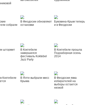
автомобилей
художников
шниковой
ские
В Феодосии обновляют
Буковина-Крым теперь
тели собрали
остановки
и в Феодосии
ии штормит
В Коктебеле
В Коктебеле прошла
завершился
Подзаборная осень
фестиваль Koktebel
2014
Jazz Party
 в Коктебеле
В Ялте выбрали мисс
В Феодосии явка
ется
Крыма
избирателей на
выборы остается
низкой