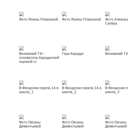
Фото Янины Плаксиной
Фото Янины Плаксиной
Фото Алексан
Скляра
Вяземский Т.И. -
Гора Карадаг
Вяземский Т.И
основатель Карадагской
научной ст
В Феодосии горела 14-я
В Феодосии горела 14-я
В Феодосии г
школа_1
школа_2
школа_3
Фото Оксаны
Фото Оксаны
Фото Оксаны
Дементьевой
Дементьевой
Дементьевой