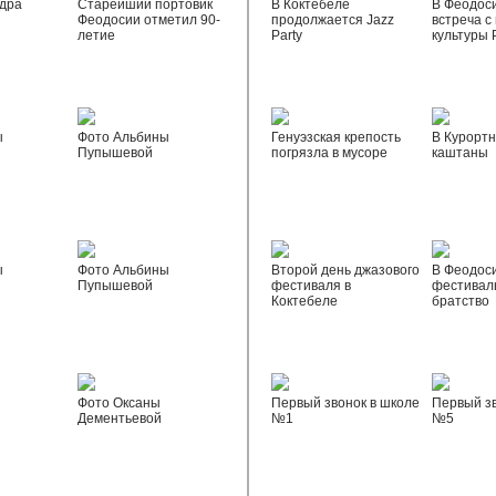
дра
Старейший портовик
В Коктебеле
В Феодос
Феодосии отметил 90-
продолжается Jazz
встреча с
летие
Party
культуры 
ы
Фото Альбины
Генуэзская крепость
В Курортн
Пупышевой
погрязла в мусоре
каштаны
ы
Фото Альбины
Второй день джазового
В Феодос
Пупышевой
фестиваля в
фестивал
Коктебеле
братство
Фото Оксаны
Первый звонок в школе
Первый зв
Дементьевой
№1
№5