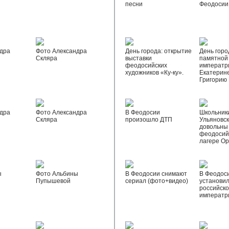
песни
Феодосии
дра
Фото Александра
День города: открытие
День горо
Скляра
выставки
памятной
феодосийских
императр
художников «Ку-ку».
Екатерине
Григорию
дра
Фото Александра
В Феодосии
Школьник
Скляра
произошло ДТП
Ульяновск
довольны
феодосий
лагере О
ы
Фото Альбины
В Феодосии снимают
В Феодос
Пупышевой
сериал (фото+видео)
установил
российск
императр