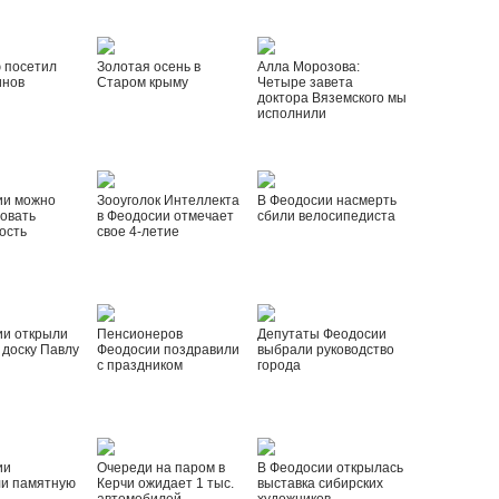
 посетил
Золотая осень в
Алла Морозова:
инов
Старом крыму
Четыре завета
доктора Вяземского мы
исполнили
ии можно
Зооуголок Интеллекта
В Феодосии насмерть
овать
в Феодосии отмечает
сбили велосипедиста
ость
свое 4-летие
ии открыли
Пенсионеров
Депутаты Феодосии
доску Павлу
Феодосии поздравили
выбрали руководство
с праздником
города
ии
Очереди на паром в
В Феодосии открылась
ли памятную
Керчи ожидает 1 тыс.
выставка сибирских