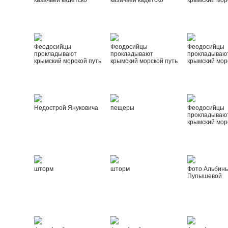
казачьей кадетско
казачьей кадетско
крымский мор
Феодосийцы
Феодосийцы
Феодосийцы
прокладывают
прокладывают
прокладываю
крымский морской путь
крымский морской путь
крымский мор
Недострой Януковича
пещеры
Феодосийцы
прокладываю
крымский мор
шторм
шторм
Фото Альбин
Пупышевой