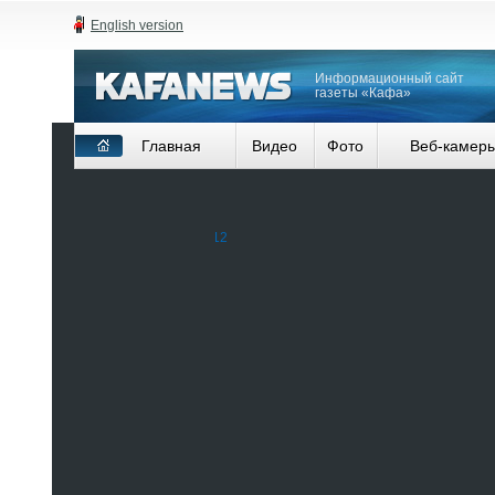
English version
Информационный сайт
газеты «Кафа»
Главная
Видео
Фото
Веб-камер