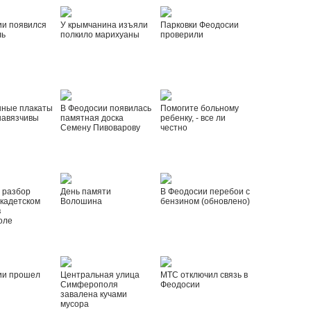
ии появился
У крымчанина изъяли
Парковки Феодосии
ль
полкило марихуаны
проверили
нные плакаты
В Феодосии появилась
Помогите больному
навязчивы
памятная доска
ребенку, - все ли
Семену Пивоварову
честно
 разбор
День памяти
В Феодосии перебои с
 кадетском
Волошина
бензином (обновлено)
в
оле
ии прошел
Центральная улица
МТС отключил связь в
Симферополя
Феодосии
завалена кучами
мусора