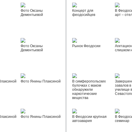
Фото Оксаны
Концерт для
В Феодос
Дементьевой
феодосийцев
арт – оте
Фото Оксаны
Рынок Феодосии
Агитацио
Дементьевой
слишком 
Плаксиной
Фото Янины Плаксиной
В симферопольских
Завершен
булочках с маком
завалов в
обнаружили
училище 
наркотические
Севастоп
вещества
Плаксиной
Фото Янины Плаксиной
В Феодосии крупная
В Феодос
автоавария
семинар