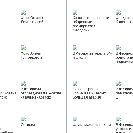
Фото Оксаны
Константинов посетил
Феодосию
Дементьевой
оборонные
Констант
предприятия
Феодосии
Фото Алены
В Феодосии горела 14-
В Феодос
Григорьевой
я школа
регистрир
недвижим
В Феодосии
На перекрестке
В Феодос
и 5-летие
отпраздновали 5-летие
Горбачева и Федько
памятную 
тско
казачьей кадетско
большая авария
1
Острова
Фауна музея Карадага
В Феодос
т
установи