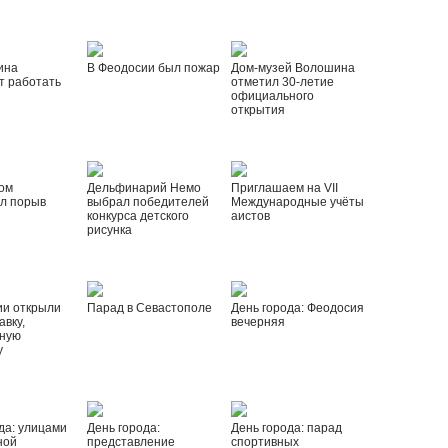
ина
В Феодосии был пожар
Дом-музей Волошина
т работать
отметил 30-летие
официального
открытия
ом
Дельфинарий Немо
Приглашаем на VII
л порыв
выбрал победителей
Международные учёты
конкурса детского
аистов
рисунка
ии открыли
Парад в Севастополе
День города: Феодосия
вку,
вечерняя
ную
у
да: улицами
День города:
День города: парад
ной
представление
спортивных