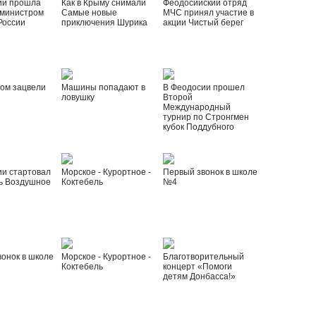
ии прошла
Как в Крыму снимали
Феодосийский отряд
 министром
Самые новые
МЧС принял участие в
России
приключения Шурика
акции Чистый берег
ом зацвели
Машины попадают в
В Феодосии прошел
ловушку
Второй
Международный
турнир по Стронгмен
кубок Поддубного
ии стартовал
Морское - Курортное -
Первый звонок в школе
ь Воздушное
Коктебель
№4
онок в школе
Морское - Курортное -
Благотворительный
Коктебель
концерт «Помоги
детям Донбасса!»