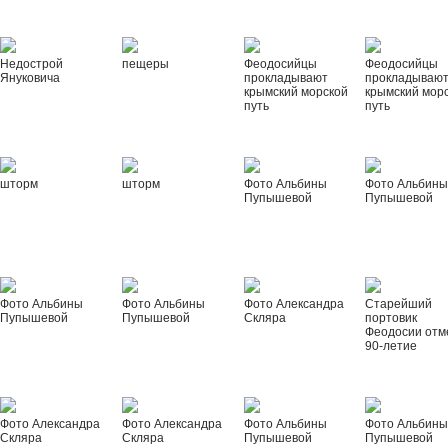
Недострой
пещеры
Феодосийцы
Феодосийцы
Януковича
прокладывают
прокладываю
крымский морской
крымский мор
путь
путь
шторм
шторм
Фото Альбины
Фото Альбин
Пупышевой
Пупышевой
Фото Альбины
Фото Альбины
Фото Александра
Старейший
Пупышевой
Пупышевой
Скляра
портовик
Феодосии отм
90-летие
Фото Александра
Фото Александра
Фото Альбины
Фото Альбин
Скляра
Скляра
Пупышевой
Пупышевой