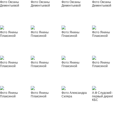
Фото Оксаны
Фото Оксаны
Фото Оксаны
Фото Оксаны
Дементьевой
Дементьевой
Дементьевой
Дементьевой
Фото Янины
Фото Янины
Фото Янины
Фото Янины
Плаксиной
Плаксиной
Плаксиной
Плаксиной
Фото Янины
Фото Янины
Фото Янины
Фото Янины
Плаксиной
Плаксиной
Плаксиной
Плаксиной
Фото Янины
Фото Янины
Фото Александра
А.Ф Слудский 
Плаксиной
Плаксиной
Скляра
первый дирек
КБС