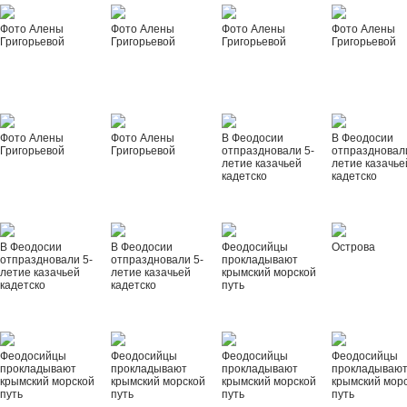
Фото Алены
Фото Алены
Фото Алены
Фото Алены
Григорьевой
Григорьевой
Григорьевой
Григорьевой
Фото Алены
Фото Алены
В Феодосии
В Феодосии
Григорьевой
Григорьевой
отпраздновали 5-
отпраздновал
летие казачьей
летие казачье
кадетско
кадетско
В Феодосии
В Феодосии
Феодосийцы
Острова
отпраздновали 5-
отпраздновали 5-
прокладывают
летие казачьей
летие казачьей
крымский морской
кадетско
кадетско
путь
Феодосийцы
Феодосийцы
Феодосийцы
Феодосийцы
прокладывают
прокладывают
прокладывают
прокладываю
крымский морской
крымский морской
крымский морской
крымский мор
путь
путь
путь
путь