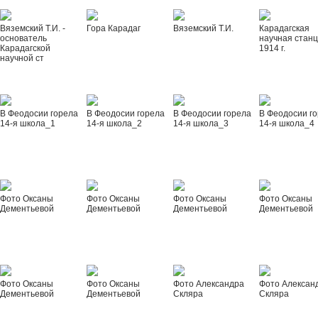
Вяземский Т.И. -
Гора Карадаг
Вяземский Т.И.
Карадагская
основатель
научная стан
Карадагской
1914 г.
научной ст
В Феодосии горела
В Феодосии горела
В Феодосии горела
В Феодосии г
14-я школа_1
14-я школа_2
14-я школа_3
14-я школа_4
Фото Оксаны
Фото Оксаны
Фото Оксаны
Фото Оксаны
Дементьевой
Дементьевой
Дементьевой
Дементьевой
Фото Оксаны
Фото Оксаны
Фото Александра
Фото Алексан
Дементьевой
Дементьевой
Скляра
Скляра