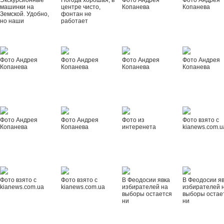
Экскурсионные
Погода хорошая, в
Фото Андрея
Фото Андрея
машинки на
центре чисто,
Копанева
Копанева
Земской. Удобно,
фонтан не
но наши
работает
Фото Андрея
Фото Андрея
Фото Андрея
Фото Андрея
Копанева
Копанева
Копанева
Копанева
Фото Андрея
Фото Андрея
Фото из
Фото взято с
Копанева
Копанева
интеренета
kianews.com.u
Фото взято с
Фото взято с
В Феодосии явка
В Феодосии я
kianews.com.ua
kianews.com.ua
избирателей на
избирателей 
выборы остается
выборы остае
ни
ни