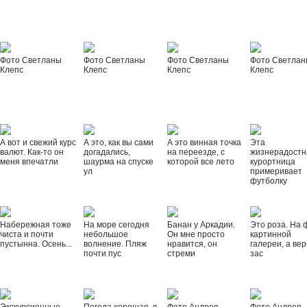
Фото Светланы
Фото Светланы
Фото Светланы
Фото Светла
Клепс
Клепс
Клепс
Клепс
А вот и свежий курс
А это, как вы сами
А это винная точка
Эта
валют. Как-то он
догадались,
на переезде, с
жизнерадостн
меня впечатли
шаурма на спуске
которой все лето
курортница
ул
примеривает
футболку
Набережная тоже
На море сегодня
Банан у Аркадии.
Это роза. На 
чиста и почти
небольшое
Он мне просто
картинной
пустынна. Осень...
волнение. Пляж
нравится, он
галереи, а вер
почти пус
стреми
зас