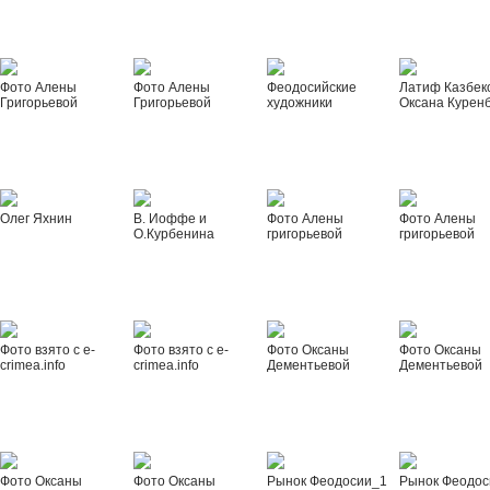
Фото Алены
Фото Алены
Феодосийские
Латиф Казбек
Григорьевой
Григорьевой
художники
Оксана Курен
Олег Яхнин
В. Иоффе и
Фото Алены
Фото Алены
О.Курбенина
григорьевой
григорьевой
Фото взято с e-
Фото взято с e-
Фото Оксаны
Фото Оксаны
crimea.info
crimea.info
Дементьевой
Дементьевой
Фото Оксаны
Фото Оксаны
Рынок Феодосии_1
Рынок Феодос