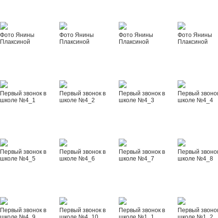
Фото Янины
Фото Янины
Фото Янины
Фото Янины
Плаксиной
Плаксиной
Плаксиной
Плаксиной
Первый звонок в
Первый звонок в
Первый звонок в
Первый звонок
школе №4_1
школе №4_2
школе №4_3
школе №4_4
Первый звонок в
Первый звонок в
Первый звонок в
Первый звонок
школе №4_5
школе №4_6
школе №4_7
школе №4_8
Первый звонок в
Первый звонок в
Первый звонок в
Первый звонок
школе №4_9
школе №4_10
школе №1_1
школе №1_2