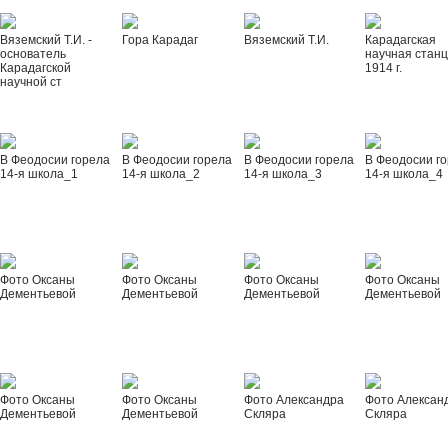
Вяземский Т.И. -
Гора Карадаг
Вяземский Т.И.
Карадагская
основатель
научная стан
Карадагской
1914 г.
научной ст
В Феодосии горела
В Феодосии горела
В Феодосии горела
В Феодосии г
14-я школа_1
14-я школа_2
14-я школа_3
14-я школа_4
Фото Оксаны
Фото Оксаны
Фото Оксаны
Фото Оксаны
Дементьевой
Дементьевой
Дементьевой
Дементьевой
Фото Оксаны
Фото Оксаны
Фото Александра
Фото Алексан
Дементьевой
Дементьевой
Скляра
Скляра