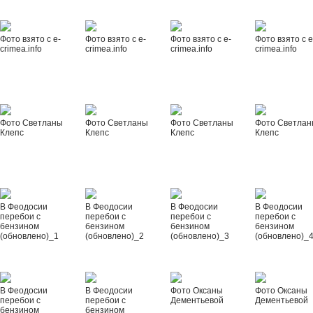
Фото взято с e-
Фото взято с e-
Фото взято с e-
Фото взято с e
crimea.info
crimea.info
crimea.info
crimea.info
Фото Светланы
Фото Светланы
Фото Светланы
Фото Светла
Клепс
Клепс
Клепс
Клепс
В Феодосии
В Феодосии
В Феодосии
В Феодосии
перебои с
перебои с
перебои с
перебои с
бензином
бензином
бензином
бензином
(обновлено)_1
(обновлено)_2
(обновлено)_3
(обновлено)_
В Феодосии
В Феодосии
Фото Оксаны
Фото Оксаны
перебои с
перебои с
Дементьевой
Дементьевой
бензином
бензином