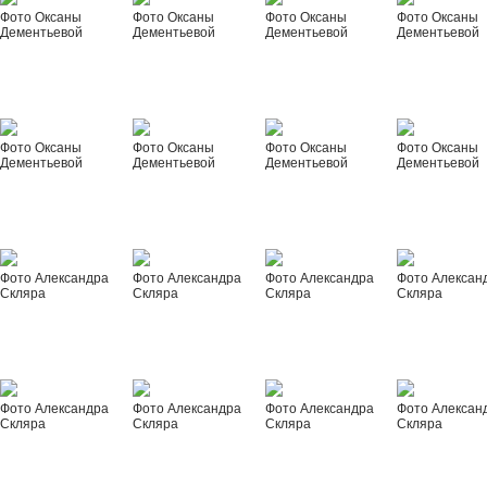
Фото Оксаны
Фото Оксаны
Фото Оксаны
Фото Оксаны
Дементьевой
Дементьевой
Дементьевой
Дементьевой
Фото Оксаны
Фото Оксаны
Фото Оксаны
Фото Оксаны
Дементьевой
Дементьевой
Дементьевой
Дементьевой
Фото Александра
Фото Александра
Фото Александра
Фото Алексан
Скляра
Скляра
Скляра
Скляра
Фото Александра
Фото Александра
Фото Александра
Фото Алексан
Скляра
Скляра
Скляра
Скляра