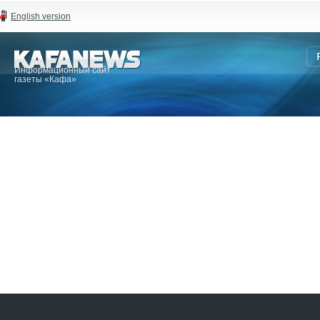
English version
Информационный сайт
газеты «Кафа»