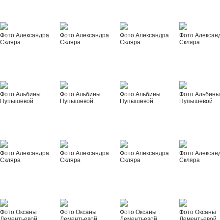
Фото Александра
Фото Александра
Фото Александра
Фото Алексан
Скляра
Скляра
Скляра
Скляра
Фото Альбины
Фото Альбины
Фото Альбины
Фото Альбин
Пупышевой
Пупышевой
Пупышевой
Пупышевой
Фото Александра
Фото Александра
Фото Александра
Фото Алексан
Скляра
Скляра
Скляра
Скляра
Фото Оксаны
Фото Оксаны
Фото Оксаны
Фото Оксаны
Дементьевой
Дементьевой
Дементьевой
Дементьевой