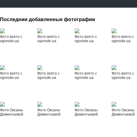
Последнии добавленные фотографии
Фото взято с
Фото взято с
Фото взято с
Фото взято с
vgorode.ua
vgorode.ua
vgorode.ua
vgorode.ua
Фото взято с
Фото взято с
Фото взято с
Фото взято с
vgorode.ua
vgorode.ua
vgorode.ua
vgorode.ua
Фото Оксаны
Фото Оксаны
Фото Оксаны
Фото Оксаны
Дементьевой
Дементьевой
Дементьевой
Дементьевой