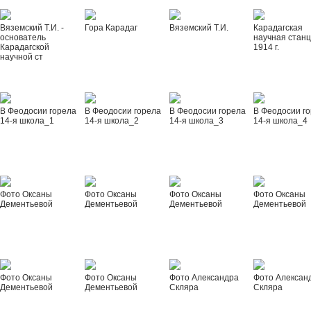
Вяземский Т.И. -
Гора Карадаг
Вяземский Т.И.
Карадагская
основатель
научная стан
Карадагской
1914 г.
научной ст
В Феодосии горела
В Феодосии горела
В Феодосии горела
В Феодосии г
14-я школа_1
14-я школа_2
14-я школа_3
14-я школа_4
Фото Оксаны
Фото Оксаны
Фото Оксаны
Фото Оксаны
Дементьевой
Дементьевой
Дементьевой
Дементьевой
Фото Оксаны
Фото Оксаны
Фото Александра
Фото Алексан
Дементьевой
Дементьевой
Скляра
Скляра