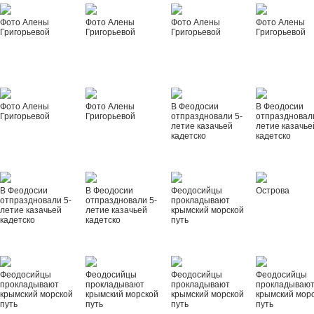
Фото Алены
Фото Алены
Фото Алены
Фото Алены
Григорьевой
Григорьевой
Григорьевой
Григорьевой
Фото Алены
Фото Алены
В Феодосии
В Феодосии
Григорьевой
Григорьевой
отпраздновали 5-
отпраздновал
летие казачьей
летие казачье
кадетско
кадетско
В Феодосии
В Феодосии
Феодосийцы
Острова
отпраздновали 5-
отпраздновали 5-
прокладывают
летие казачьей
летие казачьей
крымский морской
кадетско
кадетско
путь
Феодосийцы
Феодосийцы
Феодосийцы
Феодосийцы
прокладывают
прокладывают
прокладывают
прокладываю
крымский морской
крымский морской
крымский морской
крымский мор
путь
путь
путь
путь