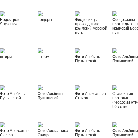
Недострой
пещеры
Феодосийцы
Феодосийцы
Януковича
прокладывают
прокладываю
крымский морской
крымский мор
путь
путь
шторм
шторм
Фото Альбины
Фото Альбин
Пупышевой
Пупышевой
Фото Альбины
Фото Альбины
Фото Александра
Старейший
Пупышевой
Пупышевой
Скляра
портовик
Феодосии отм
90-летие
Фото Александра
Фото Александра
Фото Альбины
Фото Альбин
Скляра
Скляра
Пупышевой
Пупышевой