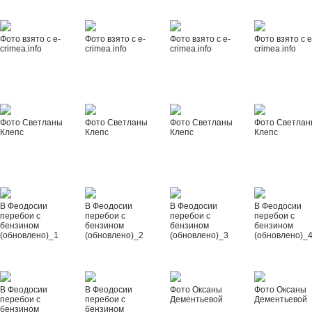
Фото взято с e-
Фото взято с e-
Фото взято с e-
Фото взято с e
crimea.info
crimea.info
crimea.info
crimea.info
Фото Светланы
Фото Светланы
Фото Светланы
Фото Светла
Клепс
Клепс
Клепс
Клепс
В Феодосии
В Феодосии
В Феодосии
В Феодосии
перебои с
перебои с
перебои с
перебои с
бензином
бензином
бензином
бензином
(обновлено)_1
(обновлено)_2
(обновлено)_3
(обновлено)_
В Феодосии
В Феодосии
Фото Оксаны
Фото Оксаны
перебои с
перебои с
Дементьевой
Дементьевой
бензином
бензином