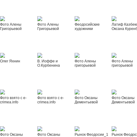
Фото Алены
Фото Алены
Феодосийские
Латиф Казбек
Григорьевой
Григорьевой
художники
Оксана Курен
Олег Яхнин
В. Иоффе и
Фото Алены
Фото Алены
О.Курбенина
григорьевой
григорьевой
Фото взято с e-
Фото взято с e-
Фото Оксаны
Фото Оксаны
crimea.info
crimea.info
Дементьевой
Дементьевой
Фото Оксаны
Фото Оксаны
Рынок Феодосии_1
Рынок Феодос