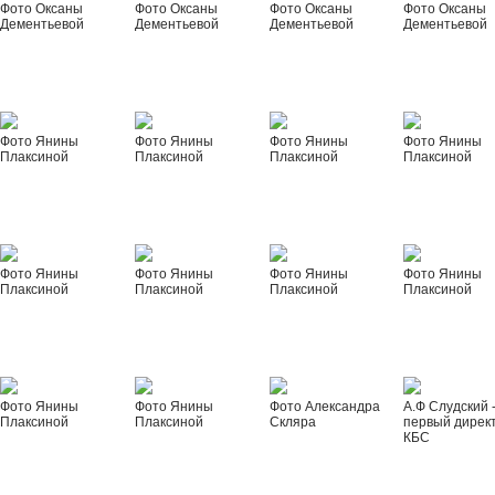
Фото Оксаны
Фото Оксаны
Фото Оксаны
Фото Оксаны
Дементьевой
Дементьевой
Дементьевой
Дементьевой
Фото Янины
Фото Янины
Фото Янины
Фото Янины
Плаксиной
Плаксиной
Плаксиной
Плаксиной
Фото Янины
Фото Янины
Фото Янины
Фото Янины
Плаксиной
Плаксиной
Плаксиной
Плаксиной
Фото Янины
Фото Янины
Фото Александра
А.Ф Слудский 
Плаксиной
Плаксиной
Скляра
первый дирек
КБС