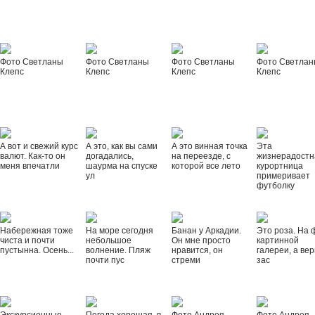
Фото Светланы
Фото Светланы
Фото Светланы
Фото Светла
Клепс
Клепс
Клепс
Клепс
А вот и свежий курс
А это, как вы сами
А это винная точка
Эта
валют. Как-то он
догадались,
на переезде, с
жизнерадостн
меня впечатли
шаурма на спуске
которой все лето
курортница
ул
примеривает
футболку
Набережная тоже
На море сегодня
Банан у Аркадии.
Это роза. На 
чиста и почти
небольшое
Он мне просто
картинной
пустынна. Осень...
волнение. Пляж
нравится, он
галереи, а вер
почти пус
стреми
зас