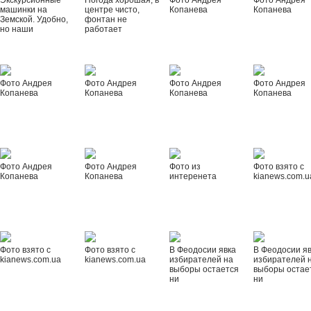
Экскурсионные
Погода хорошая, в
Фото Андрея
Фото Андрея
машинки на
центре чисто,
Копанева
Копанева
Земской. Удобно,
фонтан не
но наши
работает
Фото Андрея
Фото Андрея
Фото Андрея
Фото Андрея
Копанева
Копанева
Копанева
Копанева
Фото Андрея
Фото Андрея
Фото из
Фото взято с
Копанева
Копанева
интеренета
kianews.com.u
Фото взято с
Фото взято с
В Феодосии явка
В Феодосии я
kianews.com.ua
kianews.com.ua
избирателей на
избирателей 
выборы остается
выборы остае
ни
ни