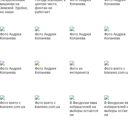
Экскурсионные
Погода хорошая, в
Фото Андрея
Фото Андрея
машинки на
центре чисто,
Копанева
Копанева
Земской. Удобно,
фонтан не
но наши
работает
Фото Андрея
Фото Андрея
Фото Андрея
Фото Андрея
Копанева
Копанева
Копанева
Копанева
Фото Андрея
Фото Андрея
Фото из
Фото взято с
Копанева
Копанева
интеренета
kianews.com.u
Фото взято с
Фото взято с
В Феодосии явка
В Феодосии я
kianews.com.ua
kianews.com.ua
избирателей на
избирателей 
выборы остается
выборы остае
ни
ни