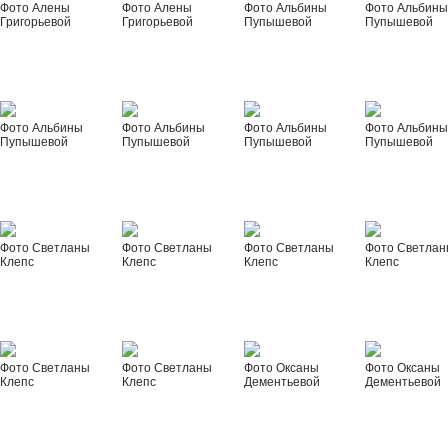
Фото Алены
Фото Алены
Фото Альбины
Фото Альбин
Григорьевой
Григорьевой
Пупышевой
Пупышевой
Фото Альбины
Фото Альбины
Фото Альбины
Фото Альбин
Пупышевой
Пупышевой
Пупышевой
Пупышевой
Фото Светланы
Фото Светланы
Фото Светланы
Фото Светла
Клепс
Клепс
Клепс
Клепс
Фото Светланы
Фото Светланы
Фото Оксаны
Фото Оксаны
Клепс
Клепс
Дементьевой
Дементьевой