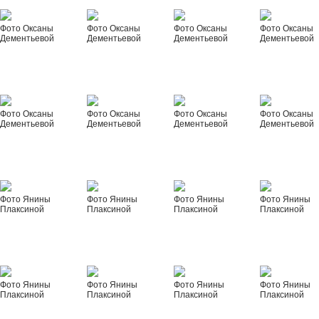
Фото Оксаны
Фото Оксаны
Фото Оксаны
Фото Оксаны
Дементьевой
Дементьевой
Дементьевой
Дементьевой
Фото Оксаны
Фото Оксаны
Фото Оксаны
Фото Оксаны
Дементьевой
Дементьевой
Дементьевой
Дементьевой
Фото Янины
Фото Янины
Фото Янины
Фото Янины
Плаксиной
Плаксиной
Плаксиной
Плаксиной
Фото Янины
Фото Янины
Фото Янины
Фото Янины
Плаксиной
Плаксиной
Плаксиной
Плаксиной