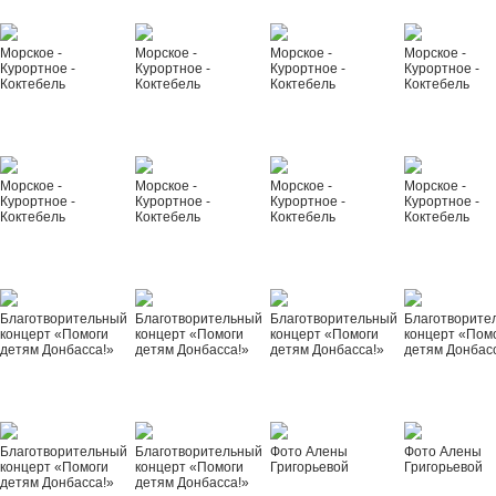
Морское -
Морское -
Морское -
Морское -
Курортное -
Курортное -
Курортное -
Курортное -
Коктебель
Коктебель
Коктебель
Коктебель
Морское -
Морское -
Морское -
Морское -
Курортное -
Курортное -
Курортное -
Курортное -
Коктебель
Коктебель
Коктебель
Коктебель
Благотворительный
Благотворительный
Благотворительный
Благотворите
концерт «Помоги
концерт «Помоги
концерт «Помоги
концерт «Пом
детям Донбасса!»
детям Донбасса!»
детям Донбасса!»
детям Донбас
Благотворительный
Благотворительный
Фото Алены
Фото Алены
концерт «Помоги
концерт «Помоги
Григорьевой
Григорьевой
детям Донбасса!»
детям Донбасса!»