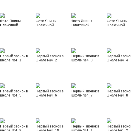
Фото Янины
Фото Янины
Фото Янины
Фото Янины
Плаксиной
Плаксиной
Плаксиной
Плаксиной
Первый звонок в
Первый звонок в
Первый звонок в
Первый звонок
школе №4_1
школе №4_2
школе №4_3
школе №4_4
Первый звонок в
Первый звонок в
Первый звонок в
Первый звонок
школе №4_5
школе №4_6
школе №4_7
школе №4_8
Первый звонок в
Первый звонок в
Первый звонок в
Первый звонок
школе №4_9
школе №4_10
школе №1_1
школе №1_2