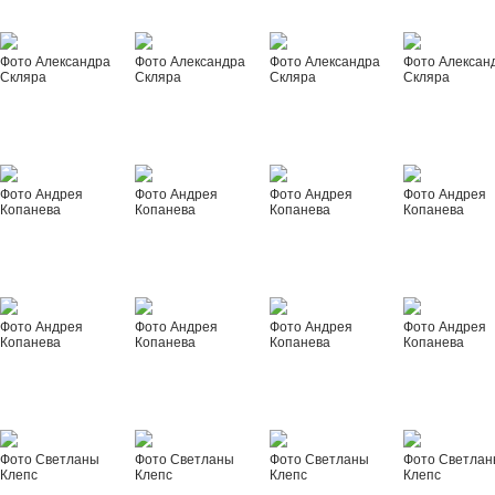
Фото Александра
Фото Александра
Фото Александра
Фото Алексан
Скляра
Скляра
Скляра
Скляра
Фото Андрея
Фото Андрея
Фото Андрея
Фото Андрея
Копанева
Копанева
Копанева
Копанева
Фото Андрея
Фото Андрея
Фото Андрея
Фото Андрея
Копанева
Копанева
Копанева
Копанева
Фото Светланы
Фото Светланы
Фото Светланы
Фото Светла
Клепс
Клепс
Клепс
Клепс