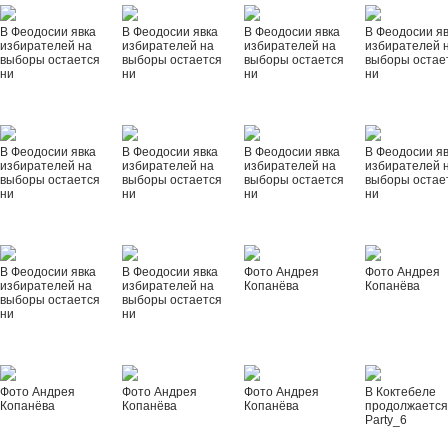
В Феодосии явка
В Феодосии явка
В Феодосии явка
В Феодосии я
избирателей на
избирателей на
избирателей на
избирателей 
выборы остается
выборы остается
выборы остается
выборы остае
ни
ни
ни
ни
В Феодосии явка
В Феодосии явка
В Феодосии явка
В Феодосии я
избирателей на
избирателей на
избирателей на
избирателей 
выборы остается
выборы остается
выборы остается
выборы остае
ни
ни
ни
ни
В Феодосии явка
В Феодосии явка
Фото Андрея
Фото Андрея
избирателей на
избирателей на
Копанёва
Копанёва
выборы остается
выборы остается
ни
ни
Фото Андрея
Фото Андрея
Фото Андрея
В Коктебеле
Копанёва
Копанёва
Копанёва
продолжается
Party_6