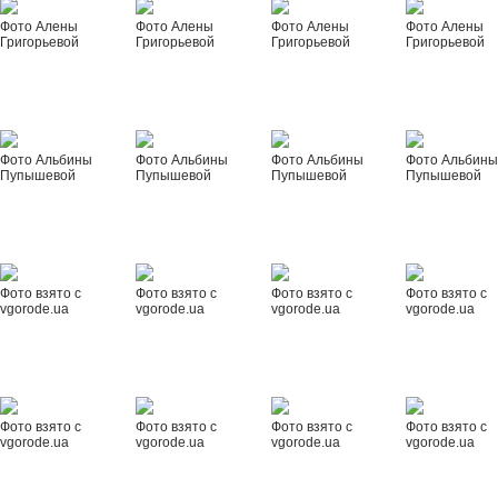
Фото Алены
Фото Алены
Фото Алены
Фото Алены
Григорьевой
Григорьевой
Григорьевой
Григорьевой
Фото Альбины
Фото Альбины
Фото Альбины
Фото Альбин
Пупышевой
Пупышевой
Пупышевой
Пупышевой
Фото взято с
Фото взято с
Фото взято с
Фото взято с
vgorode.ua
vgorode.ua
vgorode.ua
vgorode.ua
Фото взято с
Фото взято с
Фото взято с
Фото взято с
vgorode.ua
vgorode.ua
vgorode.ua
vgorode.ua