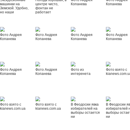
Экскурсионные
Погода хорошая, в
Фото Андрея
Фото Андрея
машинки на
центре чисто,
Копанева
Копанева
Земской. Удобно,
фонтан не
но наши
работает
Фото Андрея
Фото Андрея
Фото Андрея
Фото Андрея
Копанева
Копанева
Копанева
Копанева
Фото Андрея
Фото Андрея
Фото из
Фото взято с
Копанева
Копанева
интеренета
kianews.com.u
Фото взято с
Фото взято с
В Феодосии явка
В Феодосии я
kianews.com.ua
kianews.com.ua
избирателей на
избирателей 
выборы остается
выборы остае
ни
ни