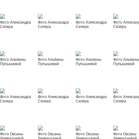
Фото Александра
Фото Александра
Фото Александра
Фото Алексан
Скляра
Скляра
Скляра
Скляра
Фото Альбины
Фото Альбины
Фото Альбины
Фото Альбин
Пупышевой
Пупышевой
Пупышевой
Пупышевой
Фото Александра
Фото Александра
Фото Александра
Фото Алексан
Скляра
Скляра
Скляра
Скляра
Фото Оксаны
Фото Оксаны
Фото Оксаны
Фото Оксаны
Дементьевой
Дементьевой
Дементьевой
Дементьевой