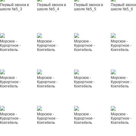
Первый звонок в
Первый звонок в
Первый звонок в
Первый звонок
школе №5_3
школе №5_4
школе №5_5
школе №5_6
Морское -
Морское -
Морское -
Морское -
Курортное -
Курортное -
Курортное -
Курортное -
Коктебель
Коктебель
Коктебель
Коктебель
Морское -
Морское -
Морское -
Морское -
Курортное -
Курортное -
Курортное -
Курортное -
Коктебель
Коктебель
Коктебель
Коктебель
Морское -
Морское -
Морское -
Морское -
Курортное -
Курортное -
Курортное -
Курортное -
Коктебель
Коктебель
Коктебель
Коктебель