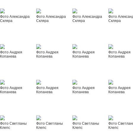
Фото Александра
Фото Александра
Фото Александра
Фото Алексан
Скляра
Скляра
Скляра
Скляра
Фото Андрея
Фото Андрея
Фото Андрея
Фото Андрея
Копанева
Копанева
Копанева
Копанева
Фото Андрея
Фото Андрея
Фото Андрея
Фото Андрея
Копанева
Копанева
Копанева
Копанева
Фото Светланы
Фото Светланы
Фото Светланы
Фото Светла
Клепс
Клепс
Клепс
Клепс