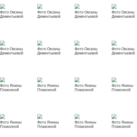
Фото Оксаны
Фото Оксаны
Фото Оксаны
Фото Оксаны
Дементьевой
Дементьевой
Дементьевой
Дементьевой
Фото Оксаны
Фото Оксаны
Фото Оксаны
Фото Оксаны
Дементьевой
Дементьевой
Дементьевой
Дементьевой
Фото Янины
Фото Янины
Фото Янины
Фото Янины
Плаксиной
Плаксиной
Плаксиной
Плаксиной
Фото Янины
Фото Янины
Фото Янины
Фото Янины
Плаксиной
Плаксиной
Плаксиной
Плаксиной