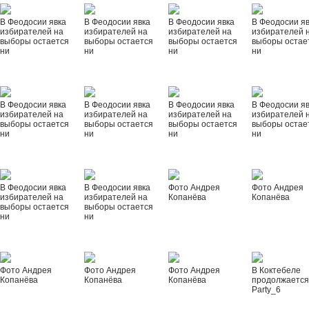
В Феодосии явка
В Феодосии явка
В Феодосии явка
В Феодосии я
избирателей на
избирателей на
избирателей на
избирателей 
выборы остается
выборы остается
выборы остается
выборы остае
ни
ни
ни
ни
В Феодосии явка
В Феодосии явка
В Феодосии явка
В Феодосии я
избирателей на
избирателей на
избирателей на
избирателей 
выборы остается
выборы остается
выборы остается
выборы остае
ни
ни
ни
ни
В Феодосии явка
В Феодосии явка
Фото Андрея
Фото Андрея
избирателей на
избирателей на
Копанёва
Копанёва
выборы остается
выборы остается
ни
ни
Фото Андрея
Фото Андрея
Фото Андрея
В Коктебеле
Копанёва
Копанёва
Копанёва
продолжается
Party_6