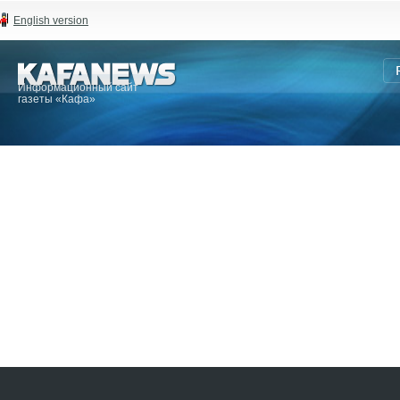
English version
Информационный сайт
газеты «Кафа»