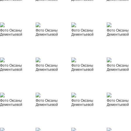
Фото Оксаны
Фото Оксаны
Фото Оксаны
Фото Оксаны
Дементьевой
Дементьевой
Дементьевой
Дементьевой
Фото Оксаны
Фото Оксаны
Фото Оксаны
Фото Оксаны
Дементьевой
Дементьевой
Дементьевой
Дементьевой
Фото Оксаны
Фото Оксаны
Фото Оксаны
Фото Оксаны
Дементьевой
Дементьевой
Дементьевой
Дементьевой