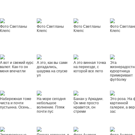
Фото Светланы
Фото Светланы
Фото Светланы
Фото Светла
Клепс
Клепс
Клепс
Клепс
А вот и свежий курс
А это, как вы сами
А это винная точка
Эта
валют. Как-то он
догадались,
на переезде, с
жизнерадостн
меня впечатли
шаурма на спуске
которой все лето
курортница
ул
примеривает
футболку
Набережная тоже
На море сегодня
Банан у Аркадии.
Это роза. На 
чиста и почти
небольшое
Он мне просто
картинной
пустынна. Осень...
волнение. Пляж
нравится, он
галереи, а вер
почти пус
стреми
зас