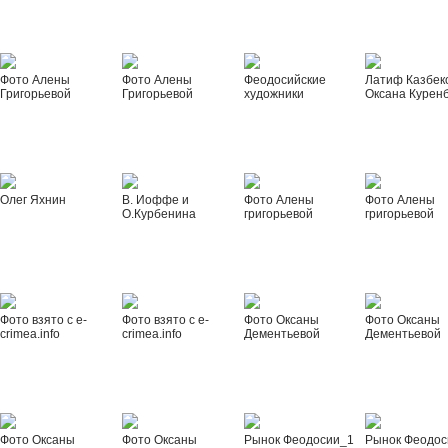
Фото Алены
Фото Алены
Феодосийские
Латиф Казбек
Григорьевой
Григорьевой
художники
Оксана Курен
Олег Яхнин
В. Иоффе и
Фото Алены
Фото Алены
О.Курбенина
григорьевой
григорьевой
Фото взято с e-
Фото взято с e-
Фото Оксаны
Фото Оксаны
crimea.info
crimea.info
Дементьевой
Дементьевой
Фото Оксаны
Фото Оксаны
Рынок Феодосии_1
Рынок Феодос