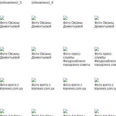
(обновлено)_5
(обновлено)_6
Фото Оксаны
Фото Оксаны
Фото Оксаны
Фото Оксаны
Дементьевой
Дементьевой
Дементьевой
Дементьевой
Фото Оксаны
Фото Оксаны
Фото пресс-
Фото пресс-
Дементьевой
Дементьевой
службы
службы
Феодосийского
Феодосийског
городского совета
городского со
Фото взято с
Фото взято с
Фото взято с
Фото взято с
kianews.com.ua
kianews.com.ua
kianews.com.ua
kianews.com.u