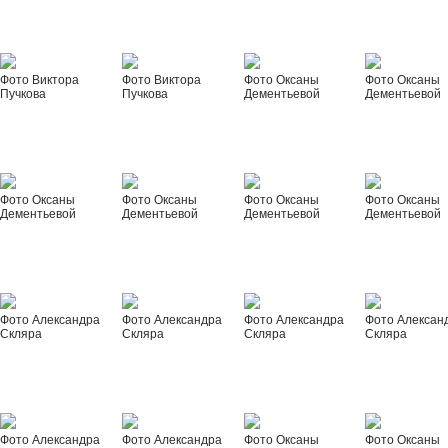
Фото Виктора
Фото Виктора
Фото Оксаны
Фото Оксаны
Пучкова
Пучкова
Дементьевой
Дементьевой
Фото Оксаны
Фото Оксаны
Фото Оксаны
Фото Оксаны
Дементьевой
Дементьевой
Дементьевой
Дементьевой
Фото Александра
Фото Александра
Фото Александра
Фото Алексан
Скляра
Скляра
Скляра
Скляра
Фото Александра
Фото Александра
Фото Оксаны
Фото Оксаны