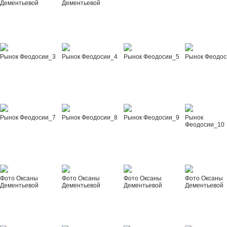
Дементьевой
Дементьевой
Рынок Феодосии_3
Рынок Феодосии_4
Рынок Феодосии_5
Рынок Феодос
Рынок Феодосии_7
Рынок Феодосии_8
Рынок Феодосии_9
Рынок
Феодосии_10
Фото Оксаны
Фото Оксаны
Фото Оксаны
Фото Оксаны
Дементьевой
Дементьевой
Дементьевой
Дементьевой