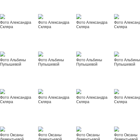
Фото Александра
Фото Александра
Фото Александра
Фото Алексан
Скляра
Скляра
Скляра
Скляра
Фото Альбины
Фото Альбины
Фото Альбины
Фото Альбин
Пупышевой
Пупышевой
Пупышевой
Пупышевой
Фото Александра
Фото Александра
Фото Александра
Фото Алексан
Скляра
Скляра
Скляра
Скляра
Фото Оксаны
Фото Оксаны
Фото Оксаны
Фото Оксаны
Дементьевой
Дементьевой
Дементьевой
Дементьевой