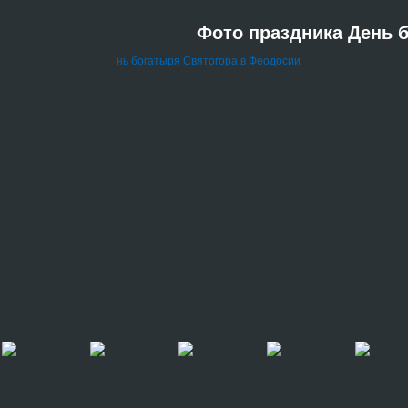
Фото праздника День 