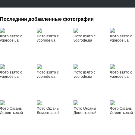
Последнии добавленные фотографии
Фото взято с
Фото взято с
Фото взято с
Фото взято с
vgorode.ua
vgorode.ua
vgorode.ua
vgorode.ua
Фото взято с
Фото взято с
Фото взято с
Фото взято с
vgorode.ua
vgorode.ua
vgorode.ua
vgorode.ua
Фото Оксаны
Фото Оксаны
Фото Оксаны
Фото Оксаны
Дементьевой
Дементьевой
Дементьевой
Дементьевой