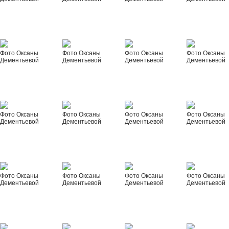
Фото Оксаны
Фото Оксаны
Фото Оксаны
Фото Оксаны
Дементьевой
Дементьевой
Дементьевой
Дементьевой
Фото Оксаны
Фото Оксаны
Фото Оксаны
Фото Оксаны
Дементьевой
Дементьевой
Дементьевой
Дементьевой
Фото Оксаны
Фото Оксаны
Фото Оксаны
Фото Оксаны
Дементьевой
Дементьевой
Дементьевой
Дементьевой