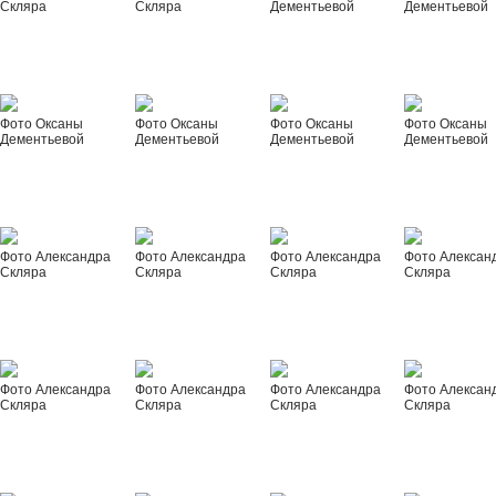
Скляра
Скляра
Дементьевой
Дементьевой
Фото Оксаны
Фото Оксаны
Фото Оксаны
Фото Оксаны
Дементьевой
Дементьевой
Дементьевой
Дементьевой
Фото Александра
Фото Александра
Фото Александра
Фото Алексан
Скляра
Скляра
Скляра
Скляра
Фото Александра
Фото Александра
Фото Александра
Фото Алексан
Скляра
Скляра
Скляра
Скляра