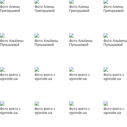
Фото Алены
Фото Алены
Фото Алены
Фото Алены
Григорьевой
Григорьевой
Григорьевой
Григорьевой
Фото Альбины
Фото Альбины
Фото Альбины
Фото Альбин
Пупышевой
Пупышевой
Пупышевой
Пупышевой
Фото взято с
Фото взято с
Фото взято с
Фото взято с
vgorode.ua
vgorode.ua
vgorode.ua
vgorode.ua
Фото взято с
Фото взято с
Фото взято с
Фото взято с
vgorode.ua
vgorode.ua
vgorode.ua
vgorode.ua