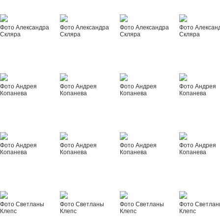
Фото Александра
Фото Александра
Фото Александра
Фото Алексан
Скляра
Скляра
Скляра
Скляра
Фото Андрея
Фото Андрея
Фото Андрея
Фото Андрея
Копанева
Копанева
Копанева
Копанева
Фото Андрея
Фото Андрея
Фото Андрея
Фото Андрея
Копанева
Копанева
Копанева
Копанева
Фото Светланы
Фото Светланы
Фото Светланы
Фото Светла
Клепс
Клепс
Клепс
Клепс