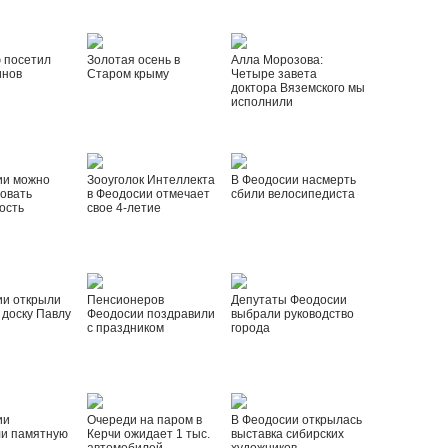
 посетил
Золотая осень в
Алла Морозова:
инов
Старом крыму
Четыре завета
доктора Вяземского мы
исполнили
ии можно
Зооуголок Интеллекта
В Феодосии насмерть
овать
в Феодосии отмечает
сбили велосипедиста
ость
свое 4-летие
ии открыли
Пенсионеров
Депутаты Феодосии
доску Павлу
Феодосии поздравили
выбрали руководство
с праздником
города
ии
Очереди на паром в
В Феодосии открылась
ли памятную
Керчи ожидает 1 тыс.
выставка сибирских