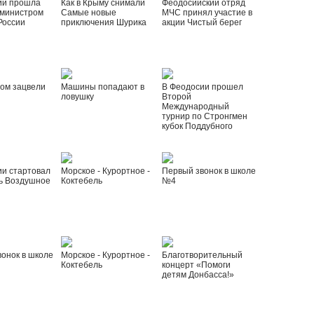
ии прошла
Как в Крыму снимали
Феодосийский отряд
 министром
Самые новые
МЧС принял участие в
России
приключения Шурика
акции Чистый берег
ом зацвели
Машины попадают в
В Феодосии прошел
ловушку
Второй
Международный
турнир по Стронгмен
кубок Поддубного
ии стартовал
Морское - Курортное -
Первый звонок в школе
ь Воздушное
Коктебель
№4
онок в школе
Морское - Курортное -
Благотворительный
Коктебель
концерт «Помоги
детям Донбасса!»