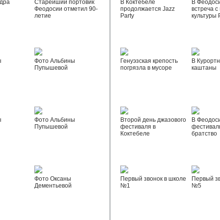
дра
Старейший портовик
В Коктебеле
В Феодос
Феодосии отметил 90-
продолжается Jazz
встреча с
летие
Party
культуры 
ы
Фото Альбины
Генуэзская крепость
В Курортн
Пупышевой
погрязла в мусоре
каштаны
ы
Фото Альбины
Второй день джазового
В Феодос
Пупышевой
фестиваля в
фестивал
Коктебеле
братство
Фото Оксаны
Первый звонок в школе
Первый зв
Дементьевой
№1
№5