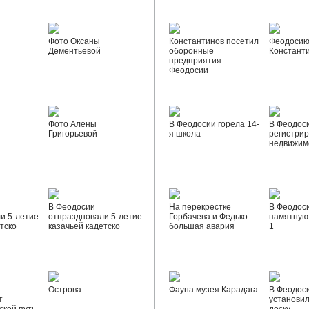
Фото Оксаны
Константинов посетил
Феодосию
Дементьевой
оборонные
Констант
предприятия
Феодосии
Фото Алены
В Феодосии горела 14-
В Феодос
Григорьевой
я школа
регистрир
недвижим
В Феодосии
На перекрестке
В Феодос
и 5-летие
отпраздновали 5-летие
Горбачева и Федько
памятную 
тско
казачьей кадетско
большая авария
1
Острова
Фауна музея Карадага
В Феодос
т
установи