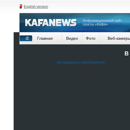
English version
Информационный сайт
газеты «Кафа»
Главная
Видео
Фото
Веб-камер
В