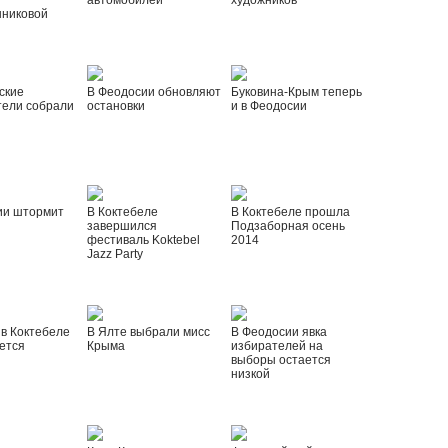
автомобилей
художников
шниковой
ские
В Феодосии обновляют
Буковина-Крым теперь
тели собрали
остановки
и в Феодосии
ии штормит
В Коктебеле
В Коктебеле прошла
завершился
Подзаборная осень
фестиваль Koktebel
2014
Jazz Party
 в Коктебеле
В Ялте выбрали мисс
В Феодосии явка
ется
Крыма
избирателей на
выборы остается
низкой