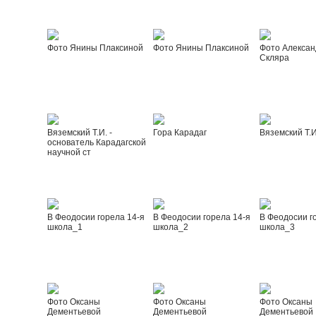
Фото Янины Плаксиной
Фото Янины Плаксиной
Фото Алексан
Скляра
Вяземский Т.И. -
Гора Карадаг
Вяземский Т.И
основатель Карадагской
научной ст
В Феодосии горела 14-я
В Феодосии горела 14-я
В Феодосии г
школа_1
школа_2
школа_3
Фото Оксаны
Фото Оксаны
Фото Оксаны
Дементьевой
Дементьевой
Дементьевой