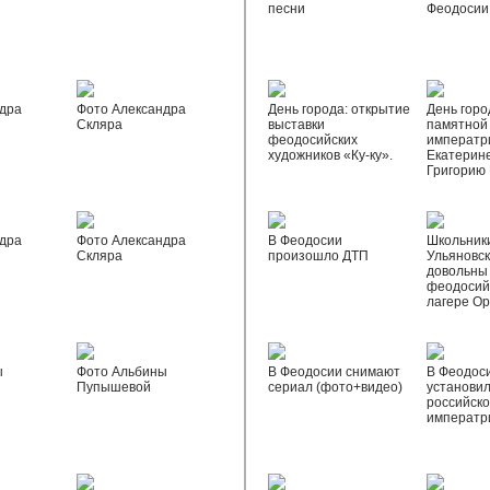
песни
Феодосии
дра
Фото Александра
День города: открытие
День горо
Скляра
выставки
памятной
феодосийских
императр
художников «Ку-ку».
Екатерине
Григорию
дра
Фото Александра
В Феодосии
Школьник
Скляра
произошло ДТП
Ульяновск
довольны
феодосий
лагере О
ы
Фото Альбины
В Феодосии снимают
В Феодос
Пупышевой
сериал (фото+видео)
установил
российск
императр