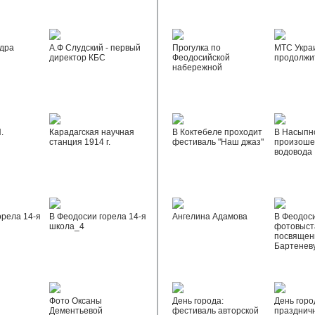
дра
А.Ф Слудский - первый
Прогулка по
МТС Укра
директор КБС
Феодосийской
продолжи
набережной
.
Карадагская научная
В Коктебеле проходит
В Насыпн
станция 1914 г.
фестиваль "Наш джаз"
произоше
водовода
орела 14-я
В Феодосии горела 14-я
Ангелина Адамова
В Феодос
школа_4
фотовыста
посвящен
Бартенев
Фото Оксаны
День города:
День горо
Дементьевой
фестиваль авторской
празднич