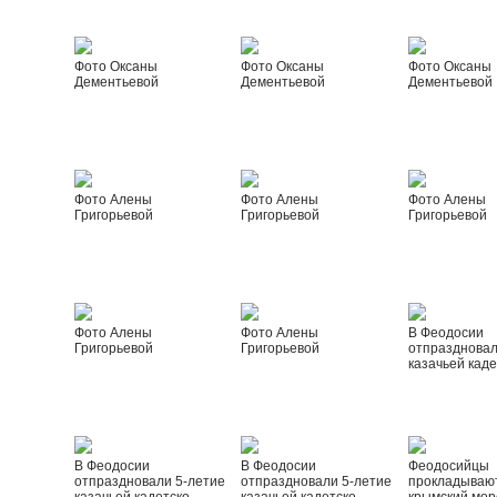
Фото Оксаны
Фото Оксаны
Фото Оксаны
Дементьевой
Дементьевой
Дементьевой
Фото Алены
Фото Алены
Фото Алены
Григорьевой
Григорьевой
Григорьевой
Фото Алены
Фото Алены
В Феодосии
Григорьевой
Григорьевой
отпраздновал
казачьей каде
В Феодосии
В Феодосии
Феодосийцы
отпраздновали 5-летие
отпраздновали 5-летие
прокладываю