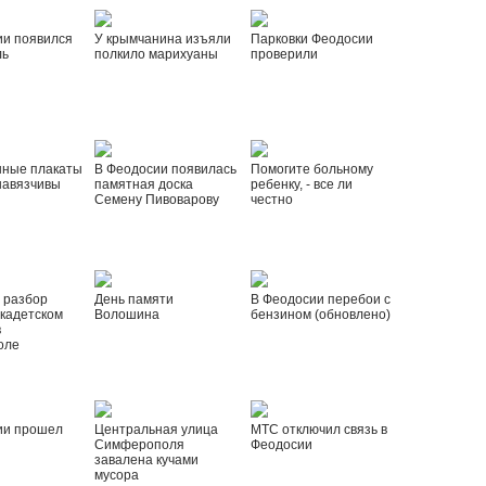
ии появился
У крымчанина изъяли
Парковки Феодосии
ль
полкило марихуаны
проверили
нные плакаты
В Феодосии появилась
Помогите больному
навязчивы
памятная доска
ребенку, - все ли
Семену Пивоварову
честно
 разбор
День памяти
В Феодосии перебои с
 кадетском
Волошина
бензином (обновлено)
в
оле
ии прошел
Центральная улица
МТС отключил связь в
Симферополя
Феодосии
завалена кучами
мусора