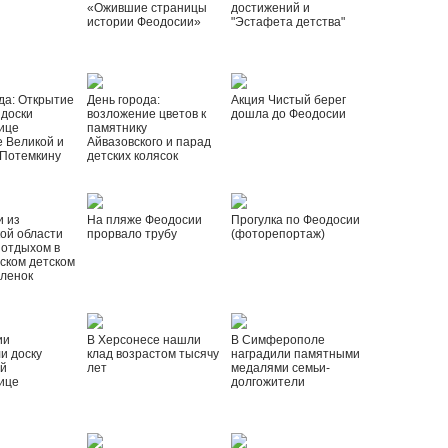
«Ожившие страницы
достижений и
истории Феодосии»
"Эстафета детства"
да: Открытие
День города:
Акция Чистый берег
 доски
возложение цветов к
дошла до Феодосии
ице
памятнику
 Великой и
Айвазовского и парад
 Потемкину
детских колясок
и из
На пляже Феодосии
Прогулка по Феодосии
ой области
прорвало трубу
(фоторепортаж)
 отдыхом в
ском детском
рленок
ии
В Херсонесе нашли
В Симферополе
и доску
клад возрастом тысячу
наградили памятными
ой
лет
медалями семьи-
ице
долгожители