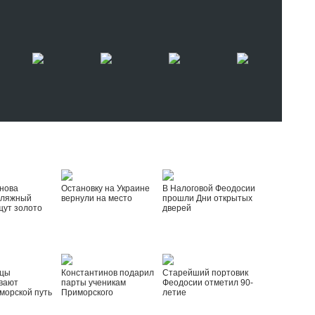
нова
Остановку на Украине
В Налоговой Феодосии
пляжный
вернули на место
прошли Дни открытых
щут золото
дверей
йцы
Константинов подарил
Старейший портовик
вают
парты ученикам
Феодосии отметил 90-
морской путь
Приморского
летие