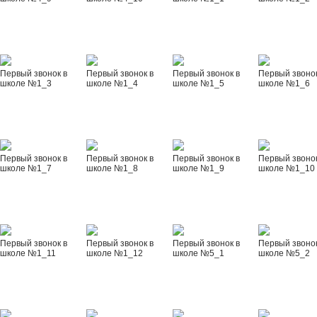
Первый звонок в
Первый звонок в
Первый звонок в
Первый звонок
школе №1_3
школе №1_4
школе №1_5
школе №1_6
Первый звонок в
Первый звонок в
Первый звонок в
Первый звонок
школе №1_7
школе №1_8
школе №1_9
школе №1_10
Первый звонок в
Первый звонок в
Первый звонок в
Первый звонок
школе №1_11
школе №1_12
школе №5_1
школе №5_2