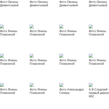
Фото Оксаны
Фото Оксаны
Фото Оксаны
Фото Оксаны
Дементьевой
Дементьевой
Дементьевой
Дементьевой
Фото Янины
Фото Янины
Фото Янины
Фото Янины
Плаксиной
Плаксиной
Плаксиной
Плаксиной
Фото Янины
Фото Янины
Фото Янины
Фото Янины
Плаксиной
Плаксиной
Плаксиной
Плаксиной
Фото Янины
Фото Янины
Фото Александра
А.Ф Слудский 
Плаксиной
Плаксиной
Скляра
первый дирек
КБС