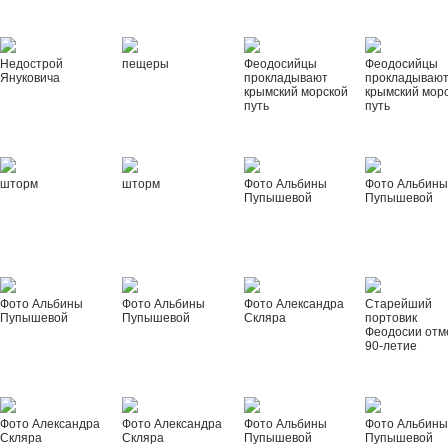
Недострой
пещеры
Феодосийцы
Феодосийцы
Януковича
прокладывают
прокладываю
крымский морской
крымский мор
путь
путь
шторм
шторм
Фото Альбины
Фото Альбин
Пупышевой
Пупышевой
Фото Альбины
Фото Альбины
Фото Александра
Старейший
Пупышевой
Пупышевой
Скляра
портовик
Феодосии отм
90-летие
Фото Александра
Фото Александра
Фото Альбины
Фото Альбин
Скляра
Скляра
Пупышевой
Пупышевой