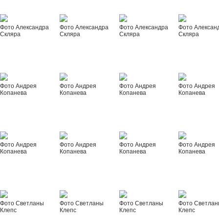
Фото Александра
Фото Александра
Фото Александра
Фото Алексан
Скляра
Скляра
Скляра
Скляра
Фото Андрея
Фото Андрея
Фото Андрея
Фото Андрея
Копанева
Копанева
Копанева
Копанева
Фото Андрея
Фото Андрея
Фото Андрея
Фото Андрея
Копанева
Копанева
Копанева
Копанева
Фото Светланы
Фото Светланы
Фото Светланы
Фото Светла
Клепс
Клепс
Клепс
Клепс