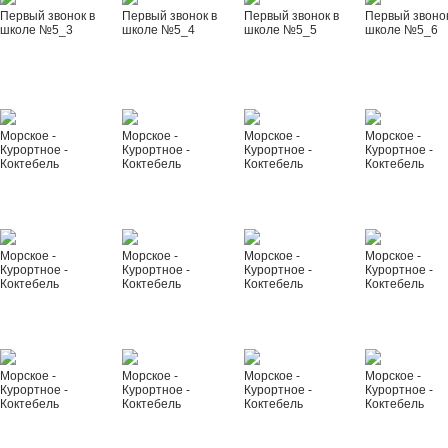
Первый звонок в
Первый звонок в
Первый звонок в
Первый звонок
школе №5_3
школе №5_4
школе №5_5
школе №5_6
Морское -
Морское -
Морское -
Морское -
Курортное -
Курортное -
Курортное -
Курортное -
Коктебель
Коктебель
Коктебель
Коктебель
Морское -
Морское -
Морское -
Морское -
Курортное -
Курортное -
Курортное -
Курортное -
Коктебель
Коктебель
Коктебель
Коктебель
Морское -
Морское -
Морское -
Морское -
Курортное -
Курортное -
Курортное -
Курортное -
Коктебель
Коктебель
Коктебель
Коктебель