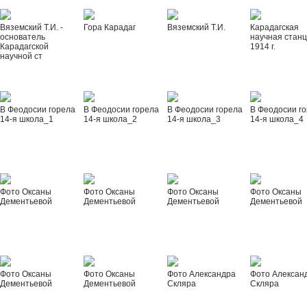
Вяземский Т.И. -
Гора Карадаг
Вяземский Т.И.
Карадагская
основатель
научная стан
Карадагской
1914 г.
научной ст
В Феодосии горела
В Феодосии горела
В Феодосии горела
В Феодосии г
14-я школа_1
14-я школа_2
14-я школа_3
14-я школа_4
Фото Оксаны
Фото Оксаны
Фото Оксаны
Фото Оксаны
Дементьевой
Дементьевой
Дементьевой
Дементьевой
Фото Оксаны
Фото Оксаны
Фото Александра
Фото Алексан
Дементьевой
Дементьевой
Скляра
Скляра