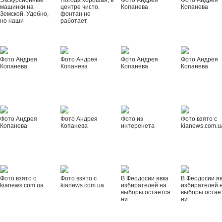
Экскурсионные
Погода хорошая, в
Фото Андрея
Фото Андрея
машинки на
центре чисто,
Копанева
Копанева
Земской. Удобно,
фонтан не
но наши
работает
Фото Андрея
Фото Андрея
Фото Андрея
Фото Андрея
Копанева
Копанева
Копанева
Копанева
Фото Андрея
Фото Андрея
Фото из
Фото взято с
Копанева
Копанева
интеренета
kianews.com.u
Фото взято с
Фото взято с
В Феодосии явка
В Феодосии я
kianews.com.ua
kianews.com.ua
избирателей на
избирателей 
выборы остается
выборы остае
ни
ни