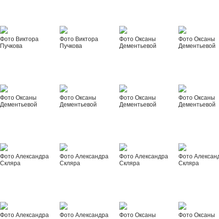
Фото Виктора
Фото Виктора
Фото Оксаны
Фото Оксаны
Пучкова
Пучкова
Дементьевой
Дементьевой
Фото Оксаны
Фото Оксаны
Фото Оксаны
Фото Оксаны
Дементьевой
Дементьевой
Дементьевой
Дементьевой
Фото Александра
Фото Александра
Фото Александра
Фото Алексан
Скляра
Скляра
Скляра
Скляра
Фото Александра
Фото Александра
Фото Оксаны
Фото Оксаны