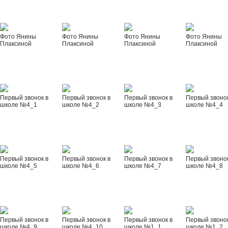
Фото Янины
Фото Янины
Фото Янины
Фото Янины
Плаксиной
Плаксиной
Плаксиной
Плаксиной
Первый звонок в
Первый звонок в
Первый звонок в
Первый звонок
школе №4_1
школе №4_2
школе №4_3
школе №4_4
Первый звонок в
Первый звонок в
Первый звонок в
Первый звонок
школе №4_5
школе №4_6
школе №4_7
школе №4_8
Первый звонок в
Первый звонок в
Первый звонок в
Первый звонок
школе №4_9
школе №4_10
школе №1_1
школе №1_2