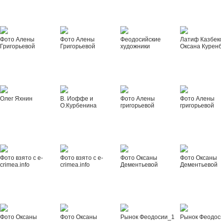
Фото Алены
Фото Алены
Феодосийские
Латиф Казбек
Григорьевой
Григорьевой
художники
Оксана Курен
Олег Яхнин
В. Иоффе и
Фото Алены
Фото Алены
О.Курбенина
григорьевой
григорьевой
Фото взято с e-
Фото взято с e-
Фото Оксаны
Фото Оксаны
crimea.info
crimea.info
Дементьевой
Дементьевой
Фото Оксаны
Фото Оксаны
Рынок Феодосии_1
Рынок Феодос