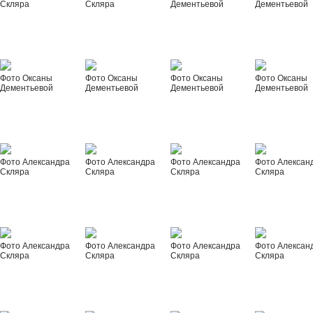
Скляра
Скляра
Дементьевой
Дементьевой
Фото Оксаны
Фото Оксаны
Фото Оксаны
Фото Оксаны
Дементьевой
Дементьевой
Дементьевой
Дементьевой
Фото Александра
Фото Александра
Фото Александра
Фото Алексан
Скляра
Скляра
Скляра
Скляра
Фото Александра
Фото Александра
Фото Александра
Фото Алексан
Скляра
Скляра
Скляра
Скляра