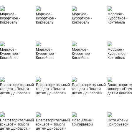
Морское -
Морское -
Морское -
Морское -
Курортное -
Курортное -
Курортное -
Курортное -
Коктебель
Коктебель
Коктебель
Коктебель
Морское -
Морское -
Морское -
Морское -
Курортное -
Курортное -
Курортное -
Курортное -
Коктебель
Коктебель
Коктебель
Коктебель
Благотворительный
Благотворительный
Благотворительный
Благотворите
концерт «Помоги
концерт «Помоги
концерт «Помоги
концерт «Пом
детям Донбасса!»
детям Донбасса!»
детям Донбасса!»
детям Донбас
Благотворительный
Благотворительный
Фото Алены
Фото Алены
концерт «Помоги
концерт «Помоги
Григорьевой
Григорьевой
детям Донбасса!»
детям Донбасса!»