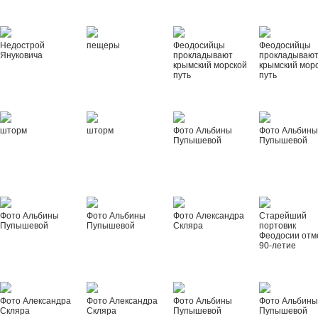
Недострой
пещеры
Феодосийцы
Феодосийцы
Януковича
прокладывают
прокладываю
крымский морской
крымский мор
путь
путь
шторм
шторм
Фото Альбины
Фото Альбин
Пупышевой
Пупышевой
Фото Альбины
Фото Альбины
Фото Александра
Старейший
Пупышевой
Пупышевой
Скляра
портовик
Феодосии отм
90-летие
Фото Александра
Фото Александра
Фото Альбины
Фото Альбин
Скляра
Скляра
Пупышевой
Пупышевой