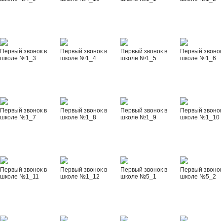
Первый звонок в
Первый звонок в
Первый звонок в
Первый звонок
школе №1_3
школе №1_4
школе №1_5
школе №1_6
Первый звонок в
Первый звонок в
Первый звонок в
Первый звонок
школе №1_7
школе №1_8
школе №1_9
школе №1_10
Первый звонок в
Первый звонок в
Первый звонок в
Первый звонок
школе №1_11
школе №1_12
школе №5_1
школе №5_2