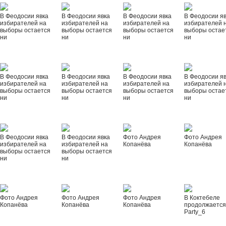
В Феодосии явка
В Феодосии явка
В Феодосии явка
В Феодосии я
избирателей на
избирателей на
избирателей на
избирателей 
выборы остается
выборы остается
выборы остается
выборы остае
ни
ни
ни
ни
В Феодосии явка
В Феодосии явка
В Феодосии явка
В Феодосии я
избирателей на
избирателей на
избирателей на
избирателей 
выборы остается
выборы остается
выборы остается
выборы остае
ни
ни
ни
ни
В Феодосии явка
В Феодосии явка
Фото Андрея
Фото Андрея
избирателей на
избирателей на
Копанёва
Копанёва
выборы остается
выборы остается
ни
ни
Фото Андрея
Фото Андрея
Фото Андрея
В Коктебеле
Копанёва
Копанёва
Копанёва
продолжается
Party_6