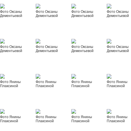
Фото Оксаны
Фото Оксаны
Фото Оксаны
Фото Оксаны
Дементьевой
Дементьевой
Дементьевой
Дементьевой
Фото Оксаны
Фото Оксаны
Фото Оксаны
Фото Оксаны
Дементьевой
Дементьевой
Дементьевой
Дементьевой
Фото Янины
Фото Янины
Фото Янины
Фото Янины
Плаксиной
Плаксиной
Плаксиной
Плаксиной
Фото Янины
Фото Янины
Фото Янины
Фото Янины
Плаксиной
Плаксиной
Плаксиной
Плаксиной