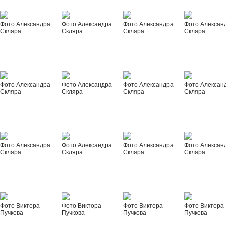
Фото Александра
Фото Александра
Фото Александра
Фото Алексан
Скляра
Скляра
Скляра
Скляра
Фото Александра
Фото Александра
Фото Александра
Фото Алексан
Скляра
Скляра
Скляра
Скляра
Фото Александра
Фото Александра
Фото Александра
Фото Алексан
Скляра
Скляра
Скляра
Скляра
Фото Виктора
Фото Виктора
Фото Виктора
Фото Виктора
Пучкова
Пучкова
Пучкова
Пучкова