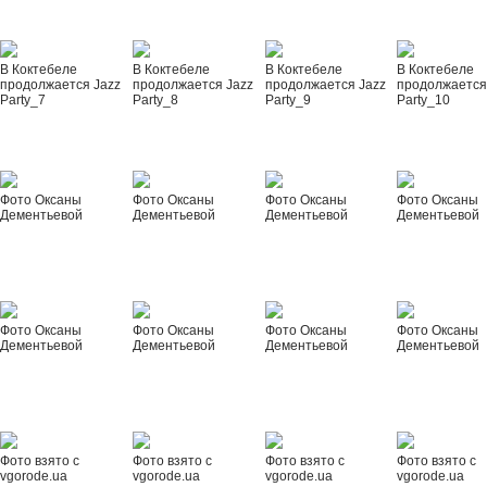
В Коктебеле
В Коктебеле
В Коктебеле
В Коктебеле
продолжается Jazz
продолжается Jazz
продолжается Jazz
продолжается
Party_7
Party_8
Party_9
Party_10
Фото Оксаны
Фото Оксаны
Фото Оксаны
Фото Оксаны
Дементьевой
Дементьевой
Дементьевой
Дементьевой
Фото Оксаны
Фото Оксаны
Фото Оксаны
Фото Оксаны
Дементьевой
Дементьевой
Дементьевой
Дементьевой
Фото взято с
Фото взято с
Фото взято с
Фото взято с
vgorode.ua
vgorode.ua
vgorode.ua
vgorode.ua