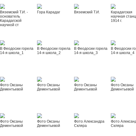
Вяземский Т.И. -
Гора Карадаг
Вяземский Т.И.
Карадагская
основатель
научная стан
Карадагской
1914 г.
научной ст
В Феодосии горела
В Феодосии горела
В Феодосии горела
В Феодосии г
14-я школа_1
14-я школа_2
14-я школа_3
14-я школа_4
Фото Оксаны
Фото Оксаны
Фото Оксаны
Фото Оксаны
Дементьевой
Дементьевой
Дементьевой
Дементьевой
Фото Оксаны
Фото Оксаны
Фото Александра
Фото Алексан
Дементьевой
Дементьевой
Скляра
Скляра