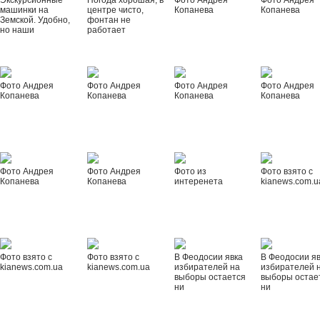
Экскурсионные
Погода хорошая, в
Фото Андрея
Фото Андрея
машинки на
центре чисто,
Копанева
Копанева
Земской. Удобно,
фонтан не
но наши
работает
Фото Андрея
Фото Андрея
Фото Андрея
Фото Андрея
Копанева
Копанева
Копанева
Копанева
Фото Андрея
Фото Андрея
Фото из
Фото взято с
Копанева
Копанева
интеренета
kianews.com.u
Фото взято с
Фото взято с
В Феодосии явка
В Феодосии я
kianews.com.ua
kianews.com.ua
избирателей на
избирателей 
выборы остается
выборы остае
ни
ни