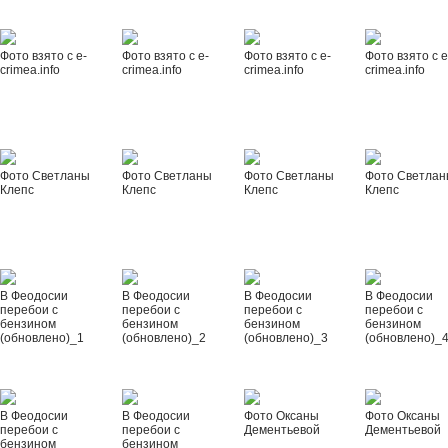
Фото взято с e-
Фото взято с e-
Фото взято с e-
Фото взято с e
crimea.info
crimea.info
crimea.info
crimea.info
Фото Светланы
Фото Светланы
Фото Светланы
Фото Светла
Клепс
Клепс
Клепс
Клепс
В Феодосии
В Феодосии
В Феодосии
В Феодосии
перебои с
перебои с
перебои с
перебои с
бензином
бензином
бензином
бензином
(обновлено)_1
(обновлено)_2
(обновлено)_3
(обновлено)_
В Феодосии
В Феодосии
Фото Оксаны
Фото Оксаны
перебои с
перебои с
Дементьевой
Дементьевой
бензином
бензином