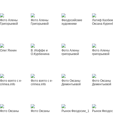
Фото Алены
Фото Алены
Феодосийские
Латиф Казбек
Григорьевой
Григорьевой
художники
Оксана Курен
Олег Яхнин
В. Иоффе и
Фото Алены
Фото Алены
О.Курбенина
григорьевой
григорьевой
Фото взято с e-
Фото взято с e-
Фото Оксаны
Фото Оксаны
crimea.info
crimea.info
Дементьевой
Дементьевой
Фото Оксаны
Фото Оксаны
Рынок Феодосии_1
Рынок Феодос