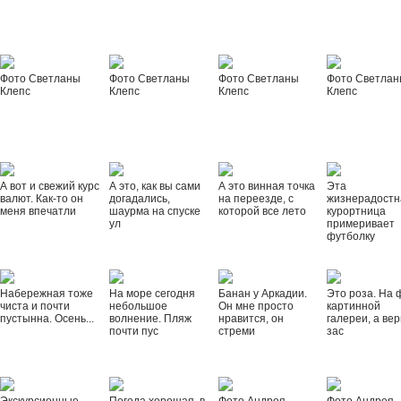
Фото Светланы
Фото Светланы
Фото Светланы
Фото Светла
Клепс
Клепс
Клепс
Клепс
А вот и свежий курс
А это, как вы сами
А это винная точка
Эта
валют. Как-то он
догадались,
на переезде, с
жизнерадостн
меня впечатли
шаурма на спуске
которой все лето
курортница
ул
примеривает
футболку
Набережная тоже
На море сегодня
Банан у Аркадии.
Это роза. На 
чиста и почти
небольшое
Он мне просто
картинной
пустынна. Осень...
волнение. Пляж
нравится, он
галереи, а вер
почти пус
стреми
зас