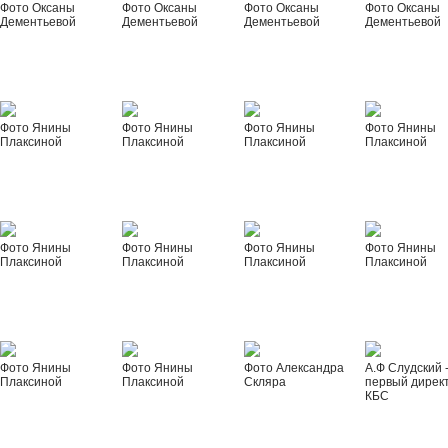
Фото Оксаны
Фото Оксаны
Фото Оксаны
Фото Оксаны
Дементьевой
Дементьевой
Дементьевой
Дементьевой
Фото Янины
Фото Янины
Фото Янины
Фото Янины
Плаксиной
Плаксиной
Плаксиной
Плаксиной
Фото Янины
Фото Янины
Фото Янины
Фото Янины
Плаксиной
Плаксиной
Плаксиной
Плаксиной
Фото Янины
Фото Янины
Фото Александра
А.Ф Слудский 
Плаксиной
Плаксиной
Скляра
первый дирек
КБС