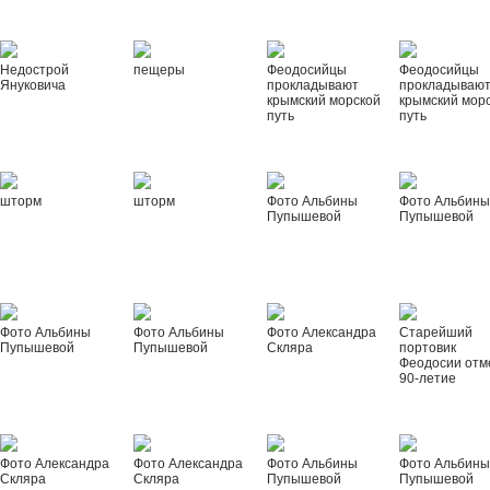
Недострой
пещеры
Феодосийцы
Феодосийцы
Януковича
прокладывают
прокладываю
крымский морской
крымский мор
путь
путь
шторм
шторм
Фото Альбины
Фото Альбин
Пупышевой
Пупышевой
Фото Альбины
Фото Альбины
Фото Александра
Старейший
Пупышевой
Пупышевой
Скляра
портовик
Феодосии отм
90-летие
Фото Александра
Фото Александра
Фото Альбины
Фото Альбин
Скляра
Скляра
Пупышевой
Пупышевой