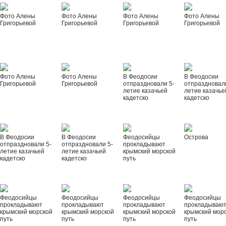
Фото Алены
Фото Алены
Фото Алены
Фото Алены
Григорьевой
Григорьевой
Григорьевой
Григорьевой
Фото Алены
Фото Алены
В Феодосии
В Феодосии
Григорьевой
Григорьевой
отпраздновали 5-
отпраздновал
летие казачьей
летие казачье
кадетско
кадетско
В Феодосии
В Феодосии
Феодосийцы
Острова
отпраздновали 5-
отпраздновали 5-
прокладывают
летие казачьей
летие казачьей
крымский морской
кадетско
кадетско
путь
Феодосийцы
Феодосийцы
Феодосийцы
Феодосийцы
прокладывают
прокладывают
прокладывают
прокладываю
крымский морской
крымский морской
крымский морской
крымский мор
путь
путь
путь
путь